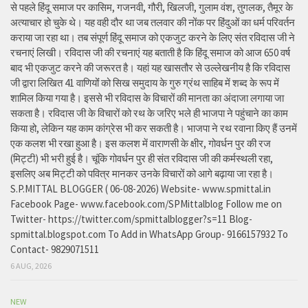
से पहले हिंदू समाज पर कासिम, गजनवी, गौरी, खिलजी, गुलाम वंश, तुगलक, तैमूर के
अत्याचार हो चुके थे। यह वही दौर था जब तलवार की नोंक पर हिंदुओं का धर्म परिवर्तन
कराया जा रहा था। तब संपूर्ण हिंदू समाज को एकजुट करने के लिए संत रविदास जी ने
रचनाएं लिखी। रविदास जी की रचनाएं यह बताती है कि हिंदू समाज को आज 650 वर्ष
बाद भी एकजुट करने की जरूरत है। यहां यह खासतौर से उल्लेखनीय है कि रविदास
जी द्वारा लिखित 41 वाणियोंं को सिख समुदाय के गुरु ग्रंथ साहिब में शब्द के रूप में
शामिल किया गया है। इससे भी रविदास के विचारों की मानता का अंदाजा लगाया जा
सकता है। रविदास जी के विचारों को रथ के जरिए भले ही भाजपा ने पहुंचाने का काम
किया हो, लेकिन यह काम कांग्रेस भी कर सकती है। भाजपा ने रथ रवाना किए हैं उनमें
एक कलश भी रखा हुआ है। इस कलश में वाराणसी के क्षीर, गोवर्धन पुर की रज
(मिट्टी) भी भरी हुई है। चूंकि गोवर्धन पुर ही संत रविदास जी की कर्मस्थली रहा,
इसलिए अब मिट्टी को पवित्र मानकर उनके विचारों को आगे बढ़ाया जा रहा है।
S.P.MITTAL BLOGGER ( 06-08-2026) Website- www.spmittal.in
Facebook Page- www.facebook.com/SPMittalblog Follow me on
Twitter- https://twitter.com/spmittalblogger?s=11 Blog-
spmittal.blogspot.com To Add in WhatsApp Group- 9166157932 To
Contact- 9829071511
6 AUG, 2026
NEW