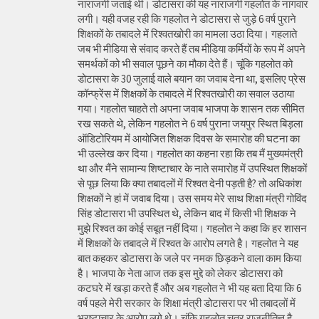
नाराजगी जताई थी। डोटासरा की यह नाराजगी गहलोत के नागवार
लगी। यही वजह रही कि गहलोत ने डोटासरा से जुड़े 6 वर्ष पुराने
शिक्षकों के तबादले में रिश्वतखोरी का मामला उठा दिया। गहलाते
जब भी मीडिया से संवाद करते हैं तब मीडिया कर्मियों के रूप में अपने
समर्थकों को भी सवाल पूछने का मौका देते हैं। चूंकि गहलोत को
डोटासरा के 30 जुलाई वाले बयान का जवाब देना था, इसलिए प्रेस
कॉन्फ्रेंस में शिक्षकों के तबादले में रिश्वतखोरी का सवाल उठाया
गया। गहलोत चाहते तो अपना जवाब भाजपा के शासन तक सीमित
रख सकते थे, लेकिन गहलोत ने 6 वर्ष पुराना जयपुर स्थित बिड़ला
ऑडिटोरियम में आयोजित शिक्षक दिवस के समारोह की घटना का
भी उल्लेख कर दिया। गहलोत का कहना रहा कि तब मैं मुख्यमंत्री
था और मैंने सामान्य शिष्टाचार के नाते समारोह में उपस्थित शिक्षकों
से पूछ लिया कि क्या तबादलों में रिश्वत देनी पड़ती है? तो अधिकांश
शिक्षकों ने हां में जवाब दिया। उस समय मेरे साथ शिक्षा मंत्री गोविंद
सिंह डोटासरा भी उपस्थित थे, लेकिन बाद में किसी भी शिक्षक ने
मुझे रिश्वत का कोई सबूत नहीं दिया। गहलोत ने कहा कि हर शासन
में शिक्षकों के तबादले में रिश्वत के आरोप लगते है। गहलोत ने यह
बात कहकर डोटासरा के जले पर नमक छिड़कने वाला काम किया
है। भाजपा के नेता आज तक इस मुद्दे को लेकर डोटासरा को
कटघरे में खड़ा करते हैं और अब गहलोत ने भी यह बता दिया कि 6
वर्ष पहले मेरी सरकार के शिक्षा मंत्री डोटासरा पर भी तबादलों में
भ्रष्टाचार के आरोप लगे थे। चूंकि गहलोत चतुर राजनीतिज्ञ है,