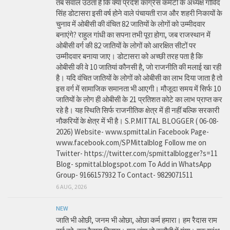
तब सवाल उठता है कि क्या प्रदेश कांग्रेस कमेटी के अध्यक्ष गोविंद
सिंह डोटासरा इसी वर्ष होने वाले पंचायती राज और शहरी निकायों के
चुनाव में ओबीसी की वंचित 82 जातियों के लोगों को उम्मीदवार
बनाएंगे? राहुल गांधी का सपना तभी पूरा होगा, जब राजस्थान में
ओबीसी वर्ग की 82 जातियों के लोगों को आरक्षित सीटों पर
उम्मीदवार बनाया जाए। डोटासरा को अच्छी तरह पता है कि
ओबीसी की वे 10 जातियां कौनसी है, जो राजनीति की मलाई खा रही
है। यदि वंचित जातियों के लोगों को ओबीसी का लाभ दिया जाता है तो
इस वर्ग में सामाजिक समानता भी आएगी। मौजूदा समय में सिर्फ 10
जातियों के लोग ही ओबीसी के 21 प्रतिशत कोटे का लाभ प्राप्त कर
रहे है। यह स्थिति सिर्फ राजनीतिक क्षेत्र में ही नहीं बल्कि सरकारी
नौकरियों के क्षेत्र में भी है। S.P.MITTAL BLOGGER ( 06-08-
2026) Website- www.spmittal.in Facebook Page-
www.facebook.com/SPMittalblog Follow me on
Twitter- https://twitter.com/spmittalblogger?s=11
Blog- spmittal.blogspot.com To Add in WhatsApp
Group- 9166157932 To Contact- 9829071511
6 AUG, 2026
NEW
जाति भी ओछी, जनम भी ओछा, ओछा कर्म हमारा। हम रैदास राम