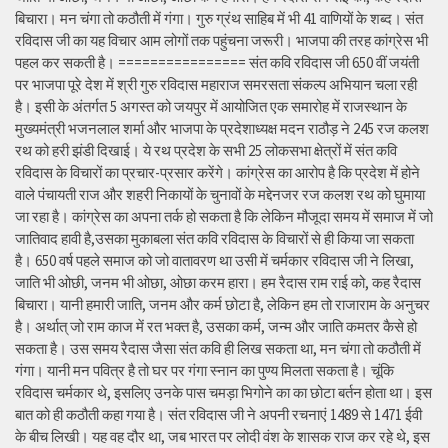
बिचारा। मन चंगा तो कठौती में गंगा। गुरु ग्रंथ साहिब में भी 41 वाणियों के शब्द। संत
रविदास जी का यह विचार आम लोगों तक पहुंचना जरूरी। भाजपा की तरह कांग्रेस भी
पहल कर सकती है। ================ संत कवि रविदास जी 650 वीं जयंती
पर भाजपा पूरे देश में श्री गुरु रविदास महाराज समरसता संकल्प अभियान चला रही
है। इसी के अंतर्गत 5 अगस्त को जयपुर में आयोजित एक समारोह में राजस्थान के
मुख्यमंत्री भजनलाल शर्मा और भाजपा के प्रदेशाध्यक्ष मदन राठौड़ ने 245 रज कलश
रथ को हरी झंडी दिखाई। ये रथ प्रदेश के सभी 25 लोकसभा क्षेत्रों में संत कवि
रविदास के विचारों का प्रचार-प्रसार करेंगे। कांग्रेस का आरोप है कि प्रदेश में होने
वाले पंचायती राज और शहरी निकायों के चुनावों के मद्देनजर रज कलश रथ को घुमाया
जा रहा है। कांग्रेस का अपना तर्क हो सकता है कि लेकिन मौजूदा समय में समाज में जो
जातिवाद हावी है,उसका मुकाबला संत कवि रविदास के विचारों से ही किया जा सकता
है। 650 वर्ष पहले समाज को जो वातावरण था उसी में चर्मकार रविदास जी ने लिखा,
जाति भी ओछी, जनम भी ओछा, ओछा करम हारा। हम रैदास राम राई को, कह रैदास
बिचारा। यानी हमारी जाति, जनम और कर्म छोटा है, लेकिन हम तो राजाराम के अनुचर
है। अर्थात् जो राम काज में रत भक्त है, उसका कर्म, जन्म और जाति कमतर कैसे हो
सकता है। उस समय रैदास जैसा संत कवि ही लिख सकता था, मन चंगा तो कठौती में
गंगा। यानी मन पवित्र है तो घर पर गंगा स्नान का पुण्य मिलता सकता है। चूंकि
रविदास चर्मकार थे, इसलिए उनके पास चमड़ा भिगोने का का छोटा बर्तन होता था। इस
बात को ही कठौती कहा गया है। संत रविदास जी ने अपनी रचनाएं 1489 से 1471 ईवी
के बीच लिखी। यह वह दौर था, जब भारत पर लोदी वंश के शासक राज कर रहे थे, इस