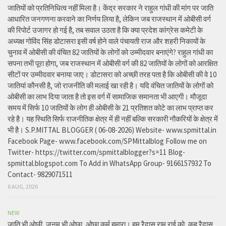
जातियों को प्रतिनिधित्व नहीं मिला है। केंद्र सरकार ने राहुल गांधी की मांग पर जाति
आधारित जनगणना करवाने का निर्णय लिया है, लेकिन जब राजस्थान में ओबीसी वर्ग
की रिपोर्ट उजागर हो गई है, तब सवाल उठता है कि क्या प्रदेश कांग्रेस कमेटी के
अध्यक्ष गोविंद सिंह डोटासरा इसी वर्ष होने वाले पंचायती राज और शहरी निकायों के
चुनाव में ओबीसी की वंचित 82 जातियों के लोगों को उम्मीदवार बनाएंगे? राहुल गांधी का
सपना तभी पूरा होगा, जब राजस्थान में ओबीसी वर्ग की 82 जातियों के लोगों को आरक्षित
सीटों पर उम्मीदवार बनाया जाए। डोटासरा को अच्छी तरह पता है कि ओबीसी की वे 10
जातियां कौनसी है, जो राजनीति की मलाई खा रही है। यदि वंचित जातियों के लोगों को
ओबीसी का लाभ दिया जाता है तो इस वर्ग में सामाजिक समानता भी आएगी। मौजूदा
समय में सिर्फ 10 जातियों के लोग ही ओबीसी के 21 प्रतिशत कोटे का लाभ प्राप्त कर
रहे है। यह स्थिति सिर्फ राजनीतिक क्षेत्र में ही नहीं बल्कि सरकारी नौकरियों के क्षेत्र में
भी है। S.P.MITTAL BLOGGER ( 06-08-2026) Website- www.spmittal.in
Facebook Page- www.facebook.com/SPMittalblog Follow me on
Twitter- https://twitter.com/spmittalblogger?s=11 Blog-
spmittal.blogspot.com To Add in WhatsApp Group- 9166157932 To
Contact- 9829071511
6 AUG, 2026
NEW
जाति भी ओछी, जनम भी ओछा, ओछा कर्म हमारा। हम रैदास राम राई को, कह रैदास