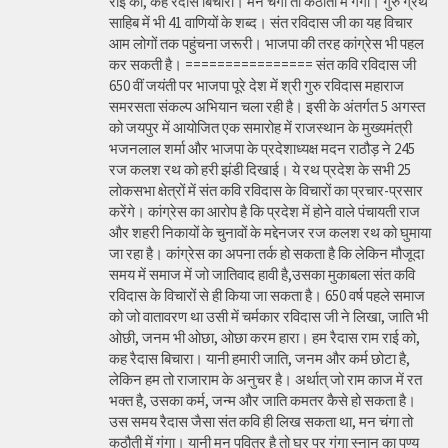
राई को, कह रैदास बिचारा। मन चंगा तो कठौती में गंगा। गुरु ग्रंथ
साहिब में भी 41 वाणियों के शब्द। संत रविदास जी का यह विचार
आम लोगों तक पहुंचना जरूरी। भाजपा की तरह कांग्रेस भी पहल
कर सकती है। ================ संत कवि रविदास जी
650 वीं जयंती पर भाजपा पूरे देश में श्री गुरु रविदास महाराज
समरसता संकल्प अभियान चला रही है। इसी के अंतर्गत 5 अगस्त
को जयपुर में आयोजित एक समारोह में राजस्थान के मुख्यमंत्री
भजनलाल शर्मा और भाजपा के प्रदेशाध्यक्ष मदन राठौड़ ने 245
रज कलश रथ को हरी झंडी दिखाई। ये रथ प्रदेश के सभी 25
लोकसभा क्षेत्रों में संत कवि रविदास के विचारों का प्रचार-प्रसार
करेंगे। कांग्रेस का आरोप है कि प्रदेश में होने वाले पंचायती राज
और शहरी निकायों के चुनावों के मद्देनजर रज कलश रथ को घुमाया
जा रहा है। कांग्रेस का अपना तर्क हो सकता है कि लेकिन मौजूदा
समय में समाज में जो जातिवाद हावी है,उसका मुकाबला संत कवि
रविदास के विचारों से ही किया जा सकता है। 650 वर्ष पहले समाज
को जो वातावरण था उसी में चर्मकार रविदास जी ने लिखा, जाति भी
ओछी, जनम भी ओछा, ओछा करम हारा। हम रैदास राम राई को,
कह रैदास बिचारा। यानी हमारी जाति, जनम और कर्म छोटा है,
लेकिन हम तो राजाराम के अनुचर है। अर्थात् जो राम काज में रत
भक्त है, उसका कर्म, जन्म और जाति कमतर कैसे हो सकता है।
उस समय रैदास जैसा संत कवि ही लिख सकता था, मन चंगा तो
कठौती में गंगा। यानी मन पवित्र है तो घर पर गंगा स्नान का पुण्य