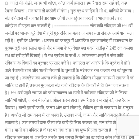
जाति भी ओछी, जनम भी ओछा, ओछा कर्म हमारा। हम रैदास राम राई को, कह
रैदास बिचारा। मन चंगा तो कठौती में गंगा। गुरु ग्रंथ साहिब में भी 41 वाणियों के शब्द।
संत रविदास जी का यह विचार आम लोगों तक पहुंचना जरूरी। भाजपा की तरह
कांग्रेस भी पहल कर सकती है। ================ संत कवि रविदास जी 650 वीं
जयंती पर भाजपा पूरे देश में श्री गुरु रविदास महाराज समरसता संकल्प अभियान चला
रही है। इसी के अंतर्गत 5 अगस्त को जयपुर में आयोजित एक समारोह में राजस्थान के
मुख्यमंत्री भजनलाल शर्मा और भाजपा के प्रदेशाध्यक्ष मदन राठौड़ ने 245 रज कलश
रथ को हरी झंडी दिखाई। ये रथ प्रदेश के सभी 25 लोकसभा क्षेत्रों में संत कवि
रविदास के विचारों का प्रचार-प्रसार करेंगे। कांग्रेस का आरोप है कि प्रदेश में होने
वाले पंचायती राज और शहरी निकायों के चुनावों के मद्देनजर रज कलश रथ को घुमाया
जा रहा है। कांग्रेस का अपना तर्क हो सकता है कि लेकिन मौजूदा समय में समाज में जो
जातिवाद हावी है,उसका मुकाबला संत कवि रविदास के विचारों से ही किया जा सकता
है। 650 वर्ष पहले समाज को जो वातावरण था उसी में चर्मकार रविदास जी ने लिखा,
जाति भी ओछी, जनम भी ओछा, ओछा करम हारा। हम रैदास राम राई को, कह रैदास
बिचारा। यानी हमारी जाति, जनम और कर्म छोटा है, लेकिन हम तो राजाराम के अनुचर
है। अर्थात् जो राम काज में रत भक्त है, उसका कर्म, जन्म और जाति कमतर कैसे हो
सकता है। उस समय रैदास जैसा संत कवि ही लिख सकता था, मन चंगा तो कठौती में
गंगा। यानी मन पवित्र है तो घर पर गंगा स्नान का पुण्य मिलता सकता है। चूंकि
रविदास चर्मकार थे, इसलिए उनके पास चमड़ा भिगोने का का छोटा बर्तन होता था। इस