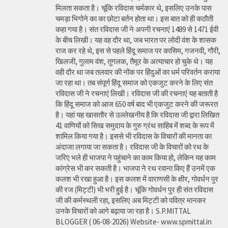
मिलता सकता है। चूंकि रविदास चर्मकार थे, इसलिए उनके पास
चमड़ा भिगोने का का छोटा बर्तन होता था। इस बात को ही कठौती
कहा गया है। संत रविदास जी ने अपनी रचनाएं 1489 से 1471 ईवी
के बीच लिखी। यह वह दौर था, जब भारत पर लोदी वंश के शासक
राज कर रहे थे, इस से पहले हिंदू समाज पर कासिम, गजनवी, गौरी,
खिलजी, गुलाम वंश, तुगलक, तैमूर के अत्याचार हो चुके थे। यह
वही दौर था जब तलवार की नोंक पर हिंदुओं का धर्म परिवर्तन कराया
जा रहा था। तब संपूर्ण हिंदू समाज को एकजुट करने के लिए संत
रविदास जी ने रचनाएं लिखी। रविदास जी की रचनाएं यह बताती है
कि हिंदू समाज को आज 650 वर्ष बाद भी एकजुट करने की जरूरत
है। यहां यह खासतौर से उल्लेखनीय है कि रविदास जी द्वारा लिखित
41 वाणियोंं को सिख समुदाय के गुरु ग्रंथ साहिब में शब्द के रूप में
शामिल किया गया है। इससे भी रविदास के विचारों की मानता का
अंदाजा लगाया जा सकता है। रविदास जी के विचारों को रथ के
जरिए भले ही भाजपा ने पहुंचाने का काम किया हो, लेकिन यह काम
कांग्रेस भी कर सकती है। भाजपा ने रथ रवाना किए हैं उनमें एक
कलश भी रखा हुआ है। इस कलश में वाराणसी के क्षीर, गोवर्धन पुर
की रज (मिट्टी) भी भरी हुई है। चूंकि गोवर्धन पुर ही संत रविदास
जी की कर्मस्थली रहा, इसलिए अब मिट्टी को पवित्र मानकर
उनके विचारों को आगे बढ़ाया जा रहा है। S.P.MITTAL
BLOGGER ( 06-08-2026) Website- www.spmittal.in