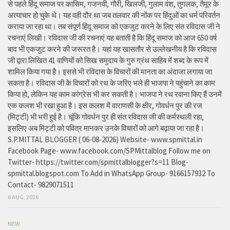
से पहले हिंदू समाज पर कासिम, गजनवी, गौरी, खिलजी, गुलाम वंश, तुगलक, तैमूर के
अत्याचार हो चुके थे। यह वही दौर था जब तलवार की नोंक पर हिंदुओं का धर्म परिवर्तन
कराया जा रहा था। तब संपूर्ण हिंदू समाज को एकजुट करने के लिए संत रविदास जी ने
रचनाएं लिखी। रविदास जी की रचनाएं यह बताती है कि हिंदू समाज को आज 650 वर्ष
बाद भी एकजुट करने की जरूरत है। यहां यह खासतौर से उल्लेखनीय है कि रविदास
जी द्वारा लिखित 41 वाणियोंं को सिख समुदाय के गुरु ग्रंथ साहिब में शब्द के रूप में
शामिल किया गया है। इससे भी रविदास के विचारों की मानता का अंदाजा लगाया जा
सकता है। रविदास जी के विचारों को रथ के जरिए भले ही भाजपा ने पहुंचाने का काम
किया हो, लेकिन यह काम कांग्रेस भी कर सकती है। भाजपा ने रथ रवाना किए हैं उनमें
एक कलश भी रखा हुआ है। इस कलश में वाराणसी के क्षीर, गोवर्धन पुर की रज
(मिट्टी) भी भरी हुई है। चूंकि गोवर्धन पुर ही संत रविदास जी की कर्मस्थली रहा,
इसलिए अब मिट्टी को पवित्र मानकर उनके विचारों को आगे बढ़ाया जा रहा है।
S.P.MITTAL BLOGGER ( 06-08-2026) Website- www.spmittal.in
Facebook Page- www.facebook.com/SPMittalblog Follow me on
Twitter- https://twitter.com/spmittalblogger?s=11 Blog-
spmittal.blogspot.com To Add in WhatsApp Group- 9166157932 To
Contact- 9829071511
6 AUG, 2026
NEW