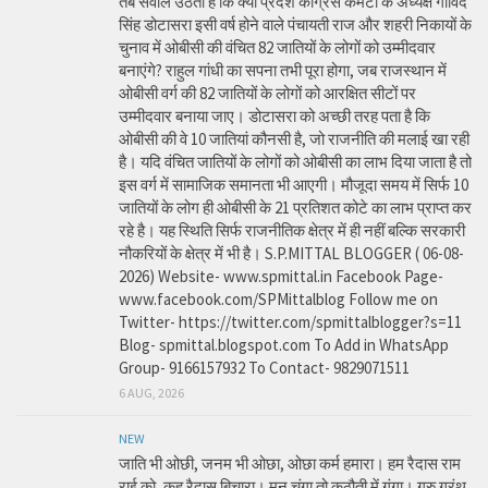
तब सवाल उठता है कि क्या प्रदेश कांग्रेस कमेटी के अध्यक्ष गोविंद
सिंह डोटासरा इसी वर्ष होने वाले पंचायती राज और शहरी निकायों के
चुनाव में ओबीसी की वंचित 82 जातियों के लोगों को उम्मीदवार
बनाएंगे? राहुल गांधी का सपना तभी पूरा होगा, जब राजस्थान में
ओबीसी वर्ग की 82 जातियों के लोगों को आरक्षित सीटों पर
उम्मीदवार बनाया जाए। डोटासरा को अच्छी तरह पता है कि
ओबीसी की वे 10 जातियां कौनसी है, जो राजनीति की मलाई खा रही
है। यदि वंचित जातियों के लोगों को ओबीसी का लाभ दिया जाता है तो
इस वर्ग में सामाजिक समानता भी आएगी। मौजूदा समय में सिर्फ 10
जातियों के लोग ही ओबीसी के 21 प्रतिशत कोटे का लाभ प्राप्त कर
रहे है। यह स्थिति सिर्फ राजनीतिक क्षेत्र में ही नहीं बल्कि सरकारी
नौकरियों के क्षेत्र में भी है। S.P.MITTAL BLOGGER ( 06-08-
2026) Website- www.spmittal.in Facebook Page-
www.facebook.com/SPMittalblog Follow me on
Twitter- https://twitter.com/spmittalblogger?s=11
Blog- spmittal.blogspot.com To Add in WhatsApp
Group- 9166157932 To Contact- 9829071511
6 AUG, 2026
NEW
जाति भी ओछी, जनम भी ओछा, ओछा कर्म हमारा। हम रैदास राम
राई को, कह रैदास बिचारा। मन चंगा तो कठौती में गंगा। गुरु ग्रंथ