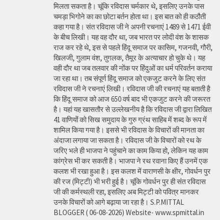
मिलता सकता है। चूंकि रविदास चर्मकार थे, इसलिए उनके पास
चमड़ा भिगोने का का छोटा बर्तन होता था। इस बात को ही कठौती
कहा गया है। संत रविदास जी ने अपनी रचनाएं 1489 से 1471 ईवी
के बीच लिखी। यह वह दौर था, जब भारत पर लोदी वंश के शासक
राज कर रहे थे, इस से पहले हिंदू समाज पर कासिम, गजनवी, गौरी,
खिलजी, गुलाम वंश, तुगलक, तैमूर के अत्याचार हो चुके थे। यह
वही दौर था जब तलवार की नोंक पर हिंदुओं का धर्म परिवर्तन कराया
जा रहा था। तब संपूर्ण हिंदू समाज को एकजुट करने के लिए संत
रविदास जी ने रचनाएं लिखी। रविदास जी की रचनाएं यह बताती है
कि हिंदू समाज को आज 650 वर्ष बाद भी एकजुट करने की जरूरत
है। यहां यह खासतौर से उल्लेखनीय है कि रविदास जी द्वारा लिखित
41 वाणियोंं को सिख समुदाय के गुरु ग्रंथ साहिब में शब्द के रूप में
शामिल किया गया है। इससे भी रविदास के विचारों की मानता का
अंदाजा लगाया जा सकता है। रविदास जी के विचारों को रथ के
जरिए भले ही भाजपा ने पहुंचाने का काम किया हो, लेकिन यह काम
कांग्रेस भी कर सकती है। भाजपा ने रथ रवाना किए हैं उनमें एक
कलश भी रखा हुआ है। इस कलश में वाराणसी के क्षीर, गोवर्धन पुर
की रज (मिट्टी) भी भरी हुई है। चूंकि गोवर्धन पुर ही संत रविदास
जी की कर्मस्थली रहा, इसलिए अब मिट्टी को पवित्र मानकर
उनके विचारों को आगे बढ़ाया जा रहा है। S.P.MITTAL
BLOGGER ( 06-08-2026) Website- www.spmittal.in