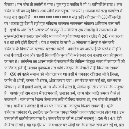
बिचारा। मन चंगा तो कठौती में गंगा। गुरु ग्रंथ साहिब में भी 41 वाणियों के शब्द। संत
रविदास जी का यह विचार आम लोगों तक पहुंचना जरूरी। भाजपा की तरह कांग्रेस भी
पहल कर सकती है। ================ संत कवि रविदास जी 650 वीं जयंती
पर भाजपा पूरे देश में श्री गुरु रविदास महाराज समरसता संकल्प अभियान चला रही
है। इसी के अंतर्गत 5 अगस्त को जयपुर में आयोजित एक समारोह में राजस्थान के
मुख्यमंत्री भजनलाल शर्मा और भाजपा के प्रदेशाध्यक्ष मदन राठौड़ ने 245 रज कलश
रथ को हरी झंडी दिखाई। ये रथ प्रदेश के सभी 25 लोकसभा क्षेत्रों में संत कवि
रविदास के विचारों का प्रचार-प्रसार करेंगे। कांग्रेस का आरोप है कि प्रदेश में होने
वाले पंचायती राज और शहरी निकायों के चुनावों के मद्देनजर रज कलश रथ को घुमाया
जा रहा है। कांग्रेस का अपना तर्क हो सकता है कि लेकिन मौजूदा समय में समाज में जो
जातिवाद हावी है,उसका मुकाबला संत कवि रविदास के विचारों से ही किया जा सकता
है। 650 वर्ष पहले समाज को जो वातावरण था उसी में चर्मकार रविदास जी ने लिखा,
जाति भी ओछी, जनम भी ओछा, ओछा करम हारा। हम रैदास राम राई को, कह रैदास
बिचारा। यानी हमारी जाति, जनम और कर्म छोटा है, लेकिन हम तो राजाराम के अनुचर
है। अर्थात् जो राम काज में रत भक्त है, उसका कर्म, जन्म और जाति कमतर कैसे हो
सकता है। उस समय रैदास जैसा संत कवि ही लिख सकता था, मन चंगा तो कठौती में
गंगा। यानी मन पवित्र है तो घर पर गंगा स्नान का पुण्य मिलता सकता है। चूंकि
रविदास चर्मकार थे, इसलिए उनके पास चमड़ा भिगोने का का छोटा बर्तन होता था। इस
बात को ही कठौती कहा गया है। संत रविदास जी ने अपनी रचनाएं 1489 से 1471 ईवी
के बीच लिखी। यह वह दौर था, जब भारत पर लोदी वंश के शासक राज कर रहे थे, इस