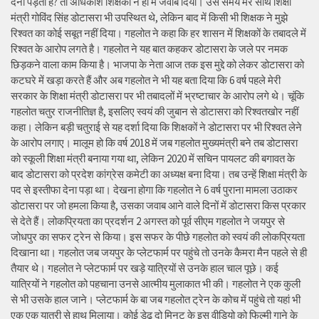
देनी पड़ती है? तो अधिकांश शिक्षकों ने हां में जवाब दिया। उस समय मेरे साथ शिक्षा
मंत्री गोविंद सिंह डोटासरा भी उपस्थित थे, लेकिन बाद में किसी भी शिक्षक ने मुझे
रिश्वत का कोई सबूत नहीं दिया। गहलोत ने कहा कि हर शासन में शिक्षकों के तबादले में
रिश्वत के आरोप लगते है। गहलोत ने यह बात कहकर डोटासरा के जले पर नमक
छिड़कने वाला काम किया है। भाजपा के नेता आज तक इस मुद्दे को लेकर डोटासरा को
कटघरे में खड़ा करते हैं और अब गहलोत ने भी यह बता दिया कि 6 वर्ष पहले मेरी
सरकार के शिक्षा मंत्री डोटासरा पर भी तबादलों में भ्रष्टाचार के आरोप लगे थे। चूंकि
गहलोत चतुर राजनीतिज्ञ है, इसलिए स्वयं की जुबान से डोटासरा को रिश्वतखोर नहीं
कहा। लेकिन बड़ी चतुराई से यह दर्शा दिया कि शिक्षकों ने डोटासरा पर भी रिश्वत लेने
के आरोप लगाए। मालूम हो कि वर्ष 2018 में जब गहलोत मुख्यमंत्री बने तब डोटासरा
को स्कूली शिक्षा मंत्री बनाया गया था, लेकिन 2020 में सचिन पायलट की बगावत के
बाद डोटासरा को प्रदेश कांग्रेस कमेटी का अध्यक्ष बना दिया। तब उन्हें शिक्षा मंत्री के
पद से इस्तीफा देना पड़ा था। देखना होगा कि गहलोत ने 6 वर्ष पुराना मामला उठाकर
डोटासरा पर जो हमला किया है, उसका जवाब आने वाले दिनों में डोटासरा किस प्रकार
से देते हैं। लोकप्रियता का प्रदर्शन 2 अगस्त को पूर्व सीएम गहलोत ने जयपुर से
जोधपुर का सफर ट्रेन से किया। इस सफर के पीछे गहलोत को स्वयं की लोकप्रियता
दिखाना था। गहलोत जब जयपुर के प्लेटफार्म पर पहुंचे तो उनके कैमरा मैन पहले से ही
तैयार थे। गहलोत ने प्लेटफार्म पर खड़े यात्रियों से उनके हाल चाल पूछे। कई
यात्रियों ने गहलोत को पहचाना उनसे आत्मीय मुलाकात भी की। गहलोत ने एक कुली
से भी उसके हाल जाने। प्लेटफार्म के बा जब गहलोत ट्रेन के कोच में पहुंचे तो यहां भी
एक एक यात्री से हाथ मिलाया। कोई डेढ़ दो मिनट के इस वीडियो को फिल्मी गाने के