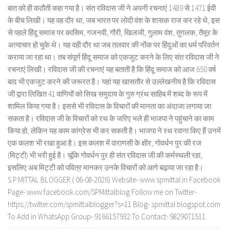
बात को ही कठौती कहा गया है। संत रविदास जी ने अपनी रचनाएं 1489 से 1471 ईवी
के बीच लिखी। यह वह दौर था, जब भारत पर लोदी वंश के शासक राज कर रहे थे, इस
से पहले हिंदू समाज पर कासिम, गजनवी, गौरी, खिलजी, गुलाम वंश, तुगलक, तैमूर के
अत्याचार हो चुके थे। यह वही दौर था जब तलवार की नोंक पर हिंदुओं का धर्म परिवर्तन
कराया जा रहा था। तब संपूर्ण हिंदू समाज को एकजुट करने के लिए संत रविदास जी ने
रचनाएं लिखी। रविदास जी की रचनाएं यह बताती है कि हिंदू समाज को आज 650 वर्ष
बाद भी एकजुट करने की जरूरत है। यहां यह खासतौर से उल्लेखनीय है कि रविदास
जी द्वारा लिखित 41 वाणियोंं को सिख समुदाय के गुरु ग्रंथ साहिब में शब्द के रूप में
शामिल किया गया है। इससे भी रविदास के विचारों की मानता का अंदाजा लगाया जा
सकता है। रविदास जी के विचारों को रथ के जरिए भले ही भाजपा ने पहुंचाने का काम
किया हो, लेकिन यह काम कांग्रेस भी कर सकती है। भाजपा ने रथ रवाना किए हैं उनमें
एक कलश भी रखा हुआ है। इस कलश में वाराणसी के क्षीर, गोवर्धन पुर की रज
(मिट्टी) भी भरी हुई है। चूंकि गोवर्धन पुर ही संत रविदास जी की कर्मस्थली रहा,
इसलिए अब मिट्टी को पवित्र मानकर उनके विचारों को आगे बढ़ाया जा रहा है।
S.P.MITTAL BLOGGER ( 06-08-2026) Website- www.spmittal.in Facebook
Page- www.facebook.com/SPMittalblog Follow me on Twitter-
https://twitter.com/spmittalblogger?s=11 Blog- spmittal.blogspot.com
To Add in WhatsApp Group- 9166157932 To Contact- 9829071511