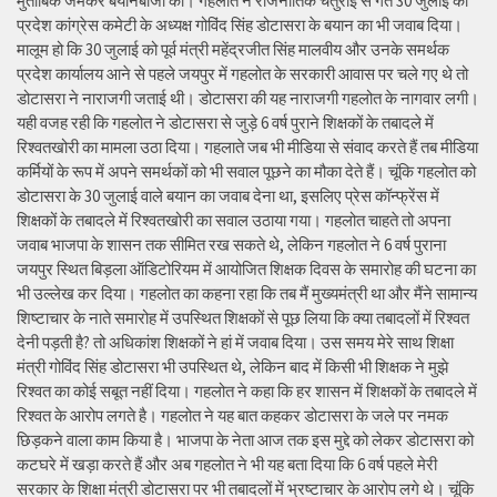
मुताबिक जमकर बयानबाजी की। गहलोत ने राजनीतिक चतुराई से गत 30 जुलाई को
प्रदेश कांग्रेस कमेटी के अध्यक्ष गोविंद सिंह डोटासरा के बयान का भी जवाब दिया।
मालूम हो कि 30 जुलाई को पूर्व मंत्री महेंद्रजीत सिंह मालवीय और उनके समर्थक
प्रदेश कार्यालय आने से पहले जयपुर में गहलोत के सरकारी आवास पर चले गए थे तो
डोटासरा ने नाराजगी जताई थी। डोटासरा की यह नाराजगी गहलोत के नागवार लगी।
यही वजह रही कि गहलोत ने डोटासरा से जुड़े 6 वर्ष पुराने शिक्षकों के तबादले में
रिश्वतखोरी का मामला उठा दिया। गहलाते जब भी मीडिया से संवाद करते हैं तब मीडिया
कर्मियों के रूप में अपने समर्थकों को भी सवाल पूछने का मौका देते हैं। चूंकि गहलोत को
डोटासरा के 30 जुलाई वाले बयान का जवाब देना था, इसलिए प्रेस कॉन्फ्रेंस में
शिक्षकों के तबादले में रिश्वतखोरी का सवाल उठाया गया। गहलोत चाहते तो अपना
जवाब भाजपा के शासन तक सीमित रख सकते थे, लेकिन गहलोत ने 6 वर्ष पुराना
जयपुर स्थित बिड़ला ऑडिटोरियम में आयोजित शिक्षक दिवस के समारोह की घटना का
भी उल्लेख कर दिया। गहलोत का कहना रहा कि तब मैं मुख्यमंत्री था और मैंने सामान्य
शिष्टाचार के नाते समारोह में उपस्थित शिक्षकों से पूछ लिया कि क्या तबादलों में रिश्वत
देनी पड़ती है? तो अधिकांश शिक्षकों ने हां में जवाब दिया। उस समय मेरे साथ शिक्षा
मंत्री गोविंद सिंह डोटासरा भी उपस्थित थे, लेकिन बाद में किसी भी शिक्षक ने मुझे
रिश्वत का कोई सबूत नहीं दिया। गहलोत ने कहा कि हर शासन में शिक्षकों के तबादले में
रिश्वत के आरोप लगते है। गहलोत ने यह बात कहकर डोटासरा के जले पर नमक
छिड़कने वाला काम किया है। भाजपा के नेता आज तक इस मुद्दे को लेकर डोटासरा को
कटघरे में खड़ा करते हैं और अब गहलोत ने भी यह बता दिया कि 6 वर्ष पहले मेरी
सरकार के शिक्षा मंत्री डोटासरा पर भी तबादलों में भ्रष्टाचार के आरोप लगे थे। चूंकि