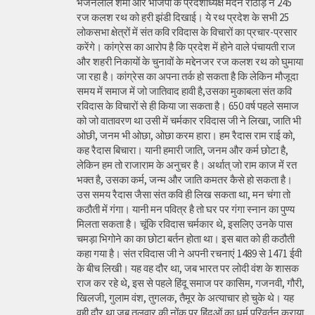
भजनलाल शर्मा और भाजपा के प्रदेशाध्यक्ष मदन राठौड़ ने 245
रज कलश रथ को हरी झंडी दिखाई। ये रथ प्रदेश के सभी 25
लोकसभा क्षेत्रों में संत कवि रविदास के विचारों का प्रचार-प्रसार
करेंगे। कांग्रेस का आरोप है कि प्रदेश में होने वाले पंचायती राज
और शहरी निकायों के चुनावों के मद्देनजर रज कलश रथ को घुमाया
जा रहा है। कांग्रेस का अपना तर्क हो सकता है कि लेकिन मौजूदा
समय में समाज में जो जातिवाद हावी है,उसका मुकाबला संत कवि
रविदास के विचारों से ही किया जा सकता है। 650 वर्ष पहले समाज
को जो वातावरण था उसी में चर्मकार रविदास जी ने लिखा, जाति भी
ओछी, जनम भी ओछा, ओछा करम हारा। हम रैदास राम राई को,
कह रैदास बिचारा। यानी हमारी जाति, जनम और कर्म छोटा है,
लेकिन हम तो राजाराम के अनुचर है। अर्थात् जो राम काज में रत
भक्त है, उसका कर्म, जन्म और जाति कमतर कैसे हो सकता है।
उस समय रैदास जैसा संत कवि ही लिख सकता था, मन चंगा तो
कठौती में गंगा। यानी मन पवित्र है तो घर पर गंगा स्नान का पुण्य
मिलता सकता है। चूंकि रविदास चर्मकार थे, इसलिए उनके पास
चमड़ा भिगोने का का छोटा बर्तन होता था। इस बात को ही कठौती
कहा गया है। संत रविदास जी ने अपनी रचनाएं 1489 से 1471 ईवी
के बीच लिखी। यह वह दौर था, जब भारत पर लोदी वंश के शासक
राज कर रहे थे, इस से पहले हिंदू समाज पर कासिम, गजनवी, गौरी,
खिलजी, गुलाम वंश, तुगलक, तैमूर के अत्याचार हो चुके थे। यह
वही दौर था जब तलवार की नोंक पर हिंदुओं का धर्म परिवर्तन कराया