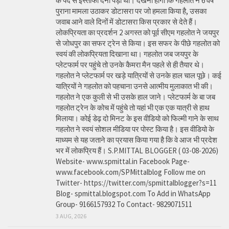
के पद से इस्तीफा देना पड़ा था। देखना होगा कि गहलोत ने 6 वर्ष
पुराना मामला उठाकर डोटासरा पर जो हमला किया है, उसका
जवाब आने वाले दिनों में डोटासरा किस प्रकार से देते हैं।
लोकप्रियता का प्रदर्शन 2 अगस्त को पूर्व सीएम गहलोत ने जयपुर
से जोधपुर का सफर ट्रेन से किया। इस सफर के पीछे गहलोत को
स्वयं की लोकप्रियता दिखाना था। गहलोत जब जयपुर के
प्लेटफार्म पर पहुंचे तो उनके कैमरा मैन पहले से ही तैयार थे।
गहलोत ने प्लेटफार्म पर खड़े यात्रियों से उनके हाल चाल पूछे। कई
यात्रियों ने गहलोत को पहचाना उनसे आत्मीय मुलाकात भी की।
गहलोत ने एक कुली से भी उसके हाल जाने। प्लेटफार्म के बा जब
गहलोत ट्रेन के कोच में पहुंचे तो यहां भी एक एक यात्री से हाथ
मिलाया। कोई डेढ़ दो मिनट के इस वीडियो को फिल्मी गाने के साथ
गहलोत ने स्वयं सोशल मीडिया पर पोस्ट किया है। इस वीडियो के
माध्यम से यह जताने का प्रयास किया गया है कि वे आज भी प्रदेश
भर में लोकप्रिय हैं। S.P.MITTAL BLOGGER ( 03-08-2026)
Website- www.spmittal.in Facebook Page-
www.facebook.com/SPMittalblog Follow me on
Twitter- https://twitter.com/spmittalblogger?s=11
Blog- spmittal.blogspot.com To Add in WhatsApp
Group- 9166157932 To Contact- 9829071511
3 AUG, 2026