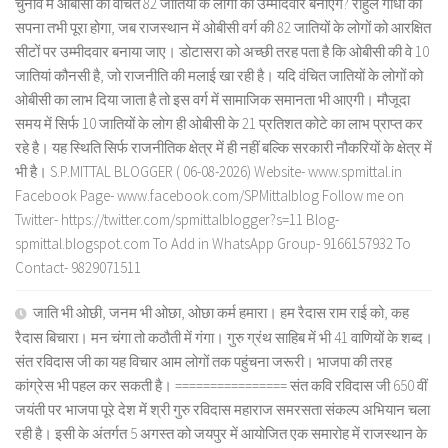
चुनाव में ओबीसी की वंचित 82 जातियों के लोगों को उम्मीदवार बनाएंगे? राहुल गांधी का
सपना तभी पूरा होगा, जब राजस्थान में ओबीसी वर्ग की 82 जातियों के लोगों को आरक्षित
सीटों पर उम्मीदवार बनाया जाए। डोटासरा को अच्छी तरह पता है कि ओबीसी की वे 10
जातियां कौनसी है, जो राजनीति की मलाई खा रही है। यदि वंचित जातियों के लोगों को
ओबीसी का लाभ दिया जाता है तो इस वर्ग में सामाजिक समानता भी आएगी। मौजूदा
समय में सिर्फ 10 जातियों के लोग ही ओबीसी के 21 प्रतिशत कोटे का लाभ प्राप्त कर
रहे है। यह स्थिति सिर्फ राजनीतिक क्षेत्र में ही नहीं बल्कि सरकारी नौकरियों के क्षेत्र में
भी है। S.P.MITTAL BLOGGER ( 06-08-2026) Website- www.spmittal.in
Facebook Page- www.facebook.com/SPMittalblog Follow me on
Twitter- https://twitter.com/spmittalblogger?s=11 Blog-
spmittal.blogspot.com To Add in WhatsApp Group- 9166157932 To
Contact- 9829071511
जाति भी ओछी, जनम भी ओछा, ओछा कर्म हमारा। हम रैदास राम राई को, कह
रैदास बिचारा। मन चंगा तो कठौती में गंगा। गुरु ग्रंथ साहिब में भी 41 वाणियों के शब्द।
संत रविदास जी का यह विचार आम लोगों तक पहुंचना जरूरी। भाजपा की तरह
कांग्रेस भी पहल कर सकती है। ================ संत कवि रविदास जी 650 वीं
जयंती पर भाजपा पूरे देश में श्री गुरु रविदास महाराज समरसता संकल्प अभियान चला
रही है। इसी के अंतर्गत 5 अगस्त को जयपुर में आयोजित एक समारोह में राजस्थान के