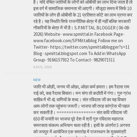
है। यदि वंचित जातियों के लोगों को ओबीसी का लाभ दिया जाता है तो
इस वर्ग में सामाजिक समानता भी आएगी। मौजूदा समय में सिर्फ 10
जातियों के लोग ही ओबीसी के 21 प्रतिशत कोटे का लाभ प्राप्त कर
रहे है। यह स्थिति सिर्फ राजनीतिक क्षेत्र में ही नहीं बल्कि सरकारी
नौकरियों के क्षेत्र में भी है। S.P.MITTAL BLOGGER ( 06-08-
2026) Website- www.spmittal.in Facebook Page-
www.facebook.com/SPMittalblog Follow me on
Twitter- https://twitter.com/spmittalblogger?s=11
Blog- spmittal.blogspot.com To Add in WhatsApp
Group- 9166157932 To Contact- 9829071511
6 AUG, 2026
NEW
जाति भी ओछी, जनम भी ओछा, ओछा कर्म हमारा। हम रैदास राम
राई को, कह रैदास बिचारा। मन चंगा तो कठौती में गंगा। गुरु ग्रंथ
साहिब में भी 41 वाणियों के शब्द। संत रविदास जी का यह विचार
आम लोगों तक पहुंचना जरूरी। भाजपा की तरह कांग्रेस भी पहल
कर सकती है। ================ संत कवि रविदास जी
650 वीं जयंती पर भाजपा पूरे देश में श्री गुरु रविदास महाराज
समरसता संकल्प अभियान चला रही है। इसी के अंतर्गत 5 अगस्त
को जयपुर में आयोजित एक समारोह में राजस्थान के मुख्यमंत्री