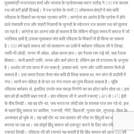
मुख्यमंत्री भजनलाल शर्मा और भाजपा के प्रदेशाध्यक्ष मदन राठौड़ ने 245 रज कलश
रथ को हरी झंडी दिखाई। ये रथ प्रदेश के सभी 25 लोकसभा क्षेत्रों में संत कवि
रविदास के विचारों का प्रचार-प्रसार करेंगे। कांग्रेस का आरोप है कि प्रदेश में होने
वाले पंचायती राज और शहरी निकायों के चुनावों के मद्देनजर रज कलश रथ को घुमाया
जा रहा है। कांग्रेस का अपना तर्क हो सकता है कि लेकिन मौजूदा समय में समाज में जो
जातिवाद हावी है,उसका मुकाबला संत कवि रविदास के विचारों से ही किया जा सकता
है। 650 वर्ष पहले समाज को जो वातावरण था उसी में चर्मकार रविदास जी ने लिखा,
जाति भी ओछी, जनम भी ओछा, ओछा करम हारा। हम रैदास राम राई को, कह रैदास
बिचारा। यानी हमारी जाति, जनम और कर्म छोटा है, लेकिन हम तो राजाराम के अनुचर
है। अर्थात् जो राम काज में रत भक्त है, उसका कर्म, जन्म और जाति कमतर कैसे हो
सकता है। उस समय रैदास जैसा संत कवि ही लिख सकता था, मन चंगा तो कठौती में
गंगा। यानी मन पवित्र है तो घर पर गंगा स्नान का पुण्य मिलता सकता है। चूंकि
रविदास चर्मकार थे, इसलिए उनके पास चमड़ा भिगोने का का छोटा बर्तन होता था। इस
बात को ही कठौती कहा गया है। संत रविदास जी ने अपनी रचनाएं 1489 से 1471 ईवी
के बीच लिखी। यह वह दौर था, जब भारत पर लोदी वंश के शासक राज कर रहे थे, इस
से पहले हिंदू समाज पर कासिम, गजनवी, गौरी, खिलजी, गुलाम वंश, तुगलक, तैमूर के
अत्याचार हो चुके थे। यह वही दौर था जब तलवार की नोंक पर हिंदुओं का धर्म परिवर्तन
कराया जा रहा था। तब संपूर्ण हिंदू समाज को एकजुट करने के लिए संत रविदास जी ने
रचनाएं लिखी। रविदास जी की रचनाएं यह बताती है कि हिंदू समाज को आज 650 वर्ष