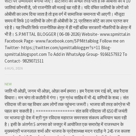
सीटों पर उम्मीदवार बनाया जाए। डोटासरा को अच्छी तरह पता है कि ओबीसी की वे 10
जातियां कौनसी है, जो राजनीति की मलाई खा रही है। यदि वंचित जातियों के लोगों को
ओबीसी का लाभ दिया जाता है तो इस वर्ग में सामाजिक समानता भी आएगी। मौजूदा
समय में सिर्फ 10 जातियों के लोग ही ओबीसी के 21 प्रतिशत कोटे का लाभ प्राप्त कर
रहे है। यह स्थिति सिर्फ राजनीतिक क्षेत्र में ही नहीं बल्कि सरकारी नौकरियों के क्षेत्र में
भी है। S.P.MITTAL BLOGGER ( 06-08-2026) Website- www.spmittal.in
Facebook Page- www.facebook.com/SPMittalblog Follow me on
Twitter- https://twitter.com/spmittalblogger?s=11 Blog-
spmittal.blogspot.com To Add in WhatsApp Group- 9166157932 To
Contact- 9829071511
6 AUG, 2026
NEW
जाति भी ओछी, जनम भी ओछा, ओछा कर्म हमारा। हम रैदास राम राई को, कह रैदास
बिचारा। मन चंगा तो कठौती में गंगा। गुरु ग्रंथ साहिब में भी 41 वाणियों के शब्द। संत
रविदास जी का यह विचार आम लोगों तक पहुंचना जरूरी। भाजपा की तरह कांग्रेस भी
पहल कर सकती है। ================ संत कवि रविदास जी 650 वीं जयंती
पर भाजपा पूरे देश में श्री गुरु रविदास महाराज समरसता संकल्प अभियान चला रही
है। इसी के अंतर्गत 5 अगस्त को जयपुर में आयोजित एक समारोह में राजस्थान के
मुख्यमंत्री भजनलाल शर्मा और भाजपा के प्रदेशाध्यक्ष मदन राठौड़ ने 245 रज कलश