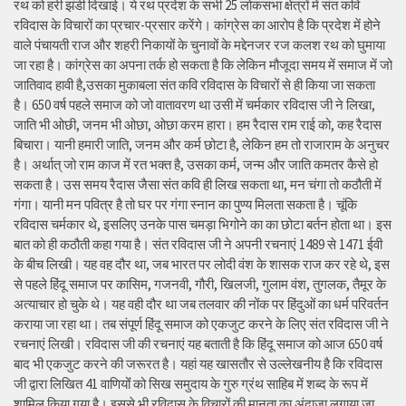
रथ को हरी झंडी दिखाई। ये रथ प्रदेश के सभी 25 लोकसभा क्षेत्रों में संत कवि
रविदास के विचारों का प्रचार-प्रसार करेंगे। कांग्रेस का आरोप है कि प्रदेश में होने
वाले पंचायती राज और शहरी निकायों के चुनावों के मद्देनजर रज कलश रथ को घुमाया
जा रहा है। कांग्रेस का अपना तर्क हो सकता है कि लेकिन मौजूदा समय में समाज में जो
जातिवाद हावी है,उसका मुकाबला संत कवि रविदास के विचारों से ही किया जा सकता
है। 650 वर्ष पहले समाज को जो वातावरण था उसी में चर्मकार रविदास जी ने लिखा,
जाति भी ओछी, जनम भी ओछा, ओछा करम हारा। हम रैदास राम राई को, कह रैदास
बिचारा। यानी हमारी जाति, जनम और कर्म छोटा है, लेकिन हम तो राजाराम के अनुचर
है। अर्थात् जो राम काज में रत भक्त है, उसका कर्म, जन्म और जाति कमतर कैसे हो
सकता है। उस समय रैदास जैसा संत कवि ही लिख सकता था, मन चंगा तो कठौती में
गंगा। यानी मन पवित्र है तो घर पर गंगा स्नान का पुण्य मिलता सकता है। चूंकि
रविदास चर्मकार थे, इसलिए उनके पास चमड़ा भिगोने का का छोटा बर्तन होता था। इस
बात को ही कठौती कहा गया है। संत रविदास जी ने अपनी रचनाएं 1489 से 1471 ईवी
के बीच लिखी। यह वह दौर था, जब भारत पर लोदी वंश के शासक राज कर रहे थे, इस
से पहले हिंदू समाज पर कासिम, गजनवी, गौरी, खिलजी, गुलाम वंश, तुगलक, तैमूर के
अत्याचार हो चुके थे। यह वही दौर था जब तलवार की नोंक पर हिंदुओं का धर्म परिवर्तन
कराया जा रहा था। तब संपूर्ण हिंदू समाज को एकजुट करने के लिए संत रविदास जी ने
रचनाएं लिखी। रविदास जी की रचनाएं यह बताती है कि हिंदू समाज को आज 650 वर्ष
बाद भी एकजुट करने की जरूरत है। यहां यह खासतौर से उल्लेखनीय है कि रविदास
जी द्वारा लिखित 41 वाणियोंं को सिख समुदाय के गुरु ग्रंथ साहिब में शब्द के रूप में
शामिल किया गया है। इससे भी रविदास के विचारों की मानता का अंदाजा लगाया जा