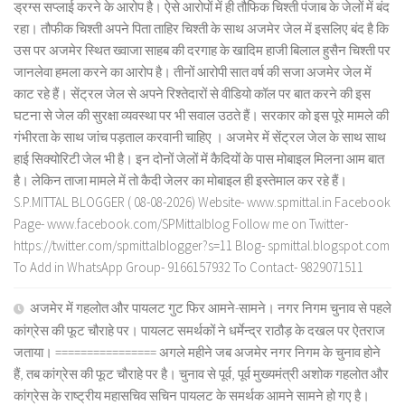
ड्रग्स सप्लाई करने के आरोप है। ऐसे आरोपों में ही तौफिक चिश्ती पंजाब के जेलों में बंद
रहा। तौफीक चिश्ती अपने पिता ताहिर चिश्ती के साथ अजमेर जेल में इसलिए बंद है कि
उस पर अजमेर स्थित ख्वाजा साहब की दरगाह के खादिम हाजी बिलाल हुसैन चिश्ती पर
जानलेवा हमला करने का आरोप है। तीनों आरोपी सात वर्ष की सजा अजमेर जेल में
काट रहे हैं। सेंट्रल जेल से अपने रिश्तेदारों से वीडियो कॉल पर बात करने की इस
घटना से जेल की सुरक्षा व्यवस्था पर भी सवाल उठते हैं। सरकार को इस पूरे मामले की
गंभीरता के साथ जांच पड़ताल करवानी चाहिए । अजमेर में सेंट्रल जेल के साथ साथ
हाई सिक्योरिटी जेल भी है। इन दोनों जेलों में कैदियों के पास मोबाइल मिलना आम बात
है। लेकिन ताजा मामले में तो कैदी जेलर का मोबाइल ही इस्तेमाल कर रहे हैं।
S.P.MITTAL BLOGGER ( 08-08-2026) Website- www.spmittal.in Facebook
Page- www.facebook.com/SPMittalblog Follow me on Twitter-
https://twitter.com/spmittalblogger?s=11 Blog- spmittal.blogspot.com
To Add in WhatsApp Group- 9166157932 To Contact- 9829071511
अजमेर में गहलोत और पायलट गुट फिर आमने-सामने। नगर निगम चुनाव से पहले
कांग्रेस की फूट चौराहे पर। पायलट समर्थकों ने धर्मेन्द्र राठौड़ के दखल पर ऐतराज
जताया। ================ अगले महीने जब अजमेर नगर निगम के चुनाव होने
हैं, तब कांग्रेस की फूट चौराहे पर है। चुनाव से पूर्व, पूर्व मुख्यमंत्री अशोक गहलोत और
कांग्रेस के राष्ट्रीय महासचिव सचिन पायलट के समर्थक आमने सामने हो गए है।