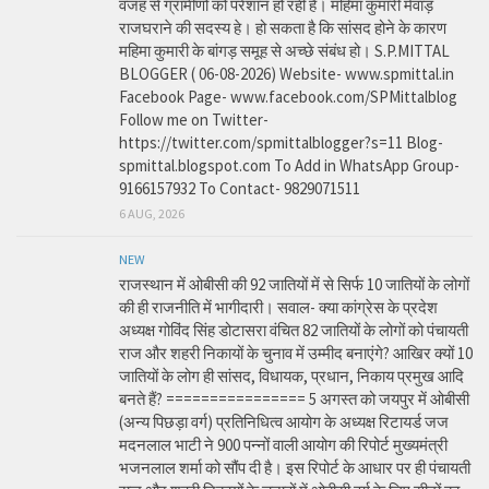
वजह से ग्रामीणों को परेशान हो रही है। महिमा कुमारी मेवाड़
राजघराने की सदस्य हे। हो सकता है कि सांसद होने के कारण
महिमा कुमारी के बांगड़ समूह से अच्छे संबंध हो। S.P.MITTAL
BLOGGER ( 06-08-2026) Website- www.spmittal.in
Facebook Page- www.facebook.com/SPMittalblog
Follow me on Twitter-
https://twitter.com/spmittalblogger?s=11 Blog-
spmittal.blogspot.com To Add in WhatsApp Group-
9166157932 To Contact- 9829071511
6 AUG, 2026
NEW
राजस्थान में ओबीसी की 92 जातियों में से सिर्फ 10 जातियों के लोगों
की ही राजनीति में भागीदारी। सवाल- क्या कांग्रेस के प्रदेश
अध्यक्ष गोविंद सिंह डोटासरा वंचित 82 जातियों के लोगों को पंचायती
राज और शहरी निकायों के चुनाव में उम्मीद बनाएंगे? आखिर क्यों 10
जातियों के लोग ही सांसद, विधायक, प्रधान, निकाय प्रमुख आदि
बनते हैं? ================ 5 अगस्त को जयपुर में ओबीसी
(अन्य पिछड़ा वर्ग) प्रतिनिधित्व आयोग के अध्यक्ष रिटायर्ड जज
मदनलाल भाटी ने 900 पन्नों वाली आयोग की रिपोर्ट मुख्यमंत्री
भजनलाल शर्मा को सौंप दी है। इस रिपोर्ट के आधार पर ही पंचायती