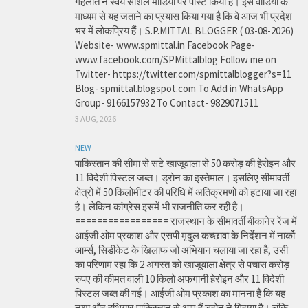
गहलोत ने स्वयं सोशल मीडिया पर पोस्ट किया है। इस वीडियो के
माध्यम से यह जताने का प्रयास किया गया है कि वे आज भी प्रदेश
भर में लोकप्रिय हैं। S.P.MITTAL BLOGGER ( 03-08-2026)
Website- www.spmittal.in Facebook Page-
www.facebook.com/SPMittalblog Follow me on
Twitter- https://twitter.com/spmittalblogger?s=11
Blog- spmittal.blogspot.com To Add in WhatsApp
Group- 9166157932 To Contact- 9829071511
3 AUG, 2026
NEW
पाकिस्तान की सीमा से सटे खाजूवाला से 50 करोड़ की हेरोइन और
11 विदेशी पिस्टल जब्त। ड्रोन का इस्तेमाल। इसलिए सीमावर्ती
क्षेत्रों में 50 किलोमीटर की परिधि में अतिक्रमणों को हटाया जा रहा
है। लेकिन कांग्रेस इसमें भी राजनीति कर रही है।
================= राजस्थान के सीमावर्ती बीकानेर रेंज में
आईजी ओम प्रकाश और एसपी मृदुल कच्छावा के निर्देशन में नार्को
आर्म्स, सिडीकेट के खिलाफ जो अभियान चलाया जा रहा है, उसी
का परिणाम रहा कि 2 अगस्त को खाजूवाला क्षेत्र से पचास करोड़
रुपए की कीमत वाली 10 किलो अफगानी हेरोइन और 11 विदेशी
पिस्टल जब्त की गई। आईजी ओम प्रकाश का मानना है कि यह
नशा और हथियार पाकिस्तान से आए हैं ड्रोन ने गिराया है। चूंकि