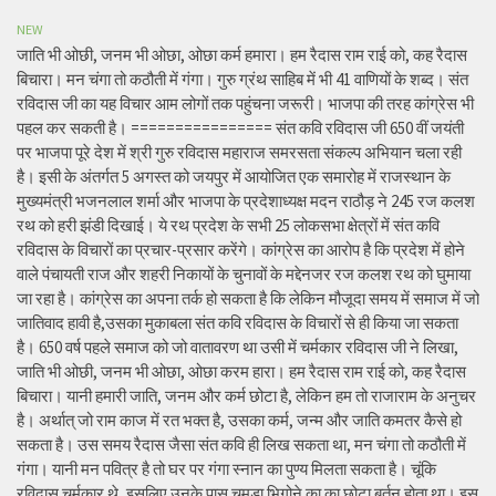
NEW
जाति भी ओछी, जनम भी ओछा, ओछा कर्म हमारा। हम रैदास राम राई को, कह रैदास
बिचारा। मन चंगा तो कठौती में गंगा। गुरु ग्रंथ साहिब में भी 41 वाणियों के शब्द। संत
रविदास जी का यह विचार आम लोगों तक पहुंचना जरूरी। भाजपा की तरह कांग्रेस भी
पहल कर सकती है। ================ संत कवि रविदास जी 650 वीं जयंती
पर भाजपा पूरे देश में श्री गुरु रविदास महाराज समरसता संकल्प अभियान चला रही
है। इसी के अंतर्गत 5 अगस्त को जयपुर में आयोजित एक समारोह में राजस्थान के
मुख्यमंत्री भजनलाल शर्मा और भाजपा के प्रदेशाध्यक्ष मदन राठौड़ ने 245 रज कलश
रथ को हरी झंडी दिखाई। ये रथ प्रदेश के सभी 25 लोकसभा क्षेत्रों में संत कवि
रविदास के विचारों का प्रचार-प्रसार करेंगे। कांग्रेस का आरोप है कि प्रदेश में होने
वाले पंचायती राज और शहरी निकायों के चुनावों के मद्देनजर रज कलश रथ को घुमाया
जा रहा है। कांग्रेस का अपना तर्क हो सकता है कि लेकिन मौजूदा समय में समाज में जो
जातिवाद हावी है,उसका मुकाबला संत कवि रविदास के विचारों से ही किया जा सकता
है। 650 वर्ष पहले समाज को जो वातावरण था उसी में चर्मकार रविदास जी ने लिखा,
जाति भी ओछी, जनम भी ओछा, ओछा करम हारा। हम रैदास राम राई को, कह रैदास
बिचारा। यानी हमारी जाति, जनम और कर्म छोटा है, लेकिन हम तो राजाराम के अनुचर
है। अर्थात् जो राम काज में रत भक्त है, उसका कर्म, जन्म और जाति कमतर कैसे हो
सकता है। उस समय रैदास जैसा संत कवि ही लिख सकता था, मन चंगा तो कठौती में
गंगा। यानी मन पवित्र है तो घर पर गंगा स्नान का पुण्य मिलता सकता है। चूंकि
रविदास चर्मकार थे, इसलिए उनके पास चमड़ा भिगोने का का छोटा बर्तन होता था। इस