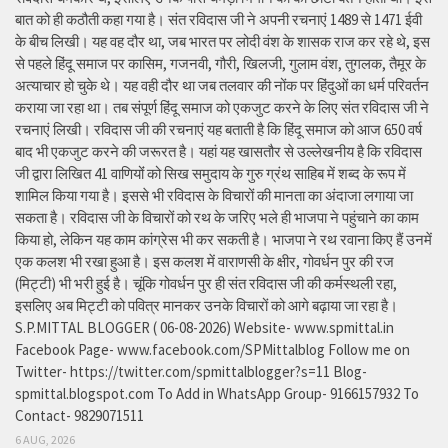
बात को ही कठौती कहा गया है। संत रविदास जी ने अपनी रचनाएं 1489 से 1471 ईवी
के बीच लिखी। यह वह दौर था, जब भारत पर लोदी वंश के शासक राज कर रहे थे, इस
से पहले हिंदू समाज पर कासिम, गजनवी, गौरी, खिलजी, गुलाम वंश, तुगलक, तैमूर के
अत्याचार हो चुके थे। यह वही दौर था जब तलवार की नोंक पर हिंदुओं का धर्म परिवर्तन
कराया जा रहा था। तब संपूर्ण हिंदू समाज को एकजुट करने के लिए संत रविदास जी ने
रचनाएं लिखी। रविदास जी की रचनाएं यह बताती है कि हिंदू समाज को आज 650 वर्ष
बाद भी एकजुट करने की जरूरत है। यहां यह खासतौर से उल्लेखनीय है कि रविदास
जी द्वारा लिखित 41 वाणियोंं को सिख समुदाय के गुरु ग्रंथ साहिब में शब्द के रूप में
शामिल किया गया है। इससे भी रविदास के विचारों की मानता का अंदाजा लगाया जा
सकता है। रविदास जी के विचारों को रथ के जरिए भले ही भाजपा ने पहुंचाने का काम
किया हो, लेकिन यह काम कांग्रेस भी कर सकती है। भाजपा ने रथ रवाना किए हैं उनमें
एक कलश भी रखा हुआ है। इस कलश में वाराणसी के क्षीर, गोवर्धन पुर की रज
(मिट्टी) भी भरी हुई है। चूंकि गोवर्धन पुर ही संत रविदास जी की कर्मस्थली रहा,
इसलिए अब मिट्टी को पवित्र मानकर उनके विचारों को आगे बढ़ाया जा रहा है।
S.P.MITTAL BLOGGER ( 06-08-2026) Website- www.spmittal.in
Facebook Page- www.facebook.com/SPMittalblog Follow me on
Twitter- https://twitter.com/spmittalblogger?s=11 Blog-
spmittal.blogspot.com To Add in WhatsApp Group- 9166157932 To
Contact- 9829071511
6 AUG, 2026