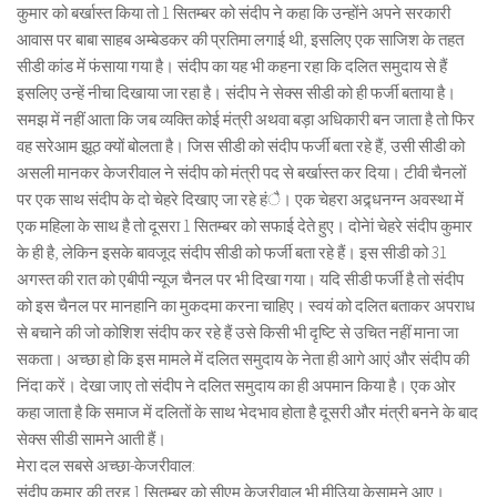
कुमार को बर्खास्त किया तो 1 सितम्बर को संदीप ने कहा कि उन्होंने अपने सरकारी
आवास पर बाबा साहब अम्बेडकर की प्रतिमा लगाई थी, इसलिए एक साजिश के तहत
सीडी कांड में फंसाया गया है। संदीप का यह भी कहना रहा कि दलित समुदाय से हैं
इसलिए उन्हें नीचा दिखाया जा रहा है। संदीप ने सेक्स सीडी को ही फर्जी बताया है।
समझ में नहीं आता कि जब व्यक्ति कोई मंत्री अथवा बड़ा अधिकारी बन जाता है तो फिर
वह सरेआम झूठ क्यों बोलता है। जिस सीडी को संदीप फर्जी बता रहे हैं, उसी सीडी को
असली मानकर केजरीवाल ने संदीप को मंत्री पद से बर्खास्त कर दिया। टीवी चैनलों
पर एक साथ संदीप के दो चेहरे दिखाए जा रहे हंै। एक चेहरा अद्र्धनग्न अवस्था में
एक महिला के साथ है तो दूसरा 1 सितम्बर को सफाई देते हुए। दोनेां चेहरे संदीप कुमार
के ही है, लेकिन इसके बावजूद संदीप सीडी को फर्जी बता रहे हैं। इस सीडी को 31
अगस्त की रात को एबीपी न्यूज चैनल पर भी दिखा गया। यदि सीडी फर्जी है तो संदीप
को इस चैनल पर मानहानि का मुकदमा करना चाहिए। स्वयं को दलित बताकर अपराध
से बचाने की जो कोशिश संदीप कर रहे हैं उसे किसी भी दृष्टि से उचित नहीं माना जा
सकता। अच्छा हो कि इस मामले में दलित समुदाय के नेता ही आगे आएं और संदीप की
निंदा करें। देखा जाए तो संदीप ने दलित समुदाय का ही अपमान किया है। एक ओर
कहा जाता है कि समाज में दलितों के साथ भेदभाव होता है दूसरी और मंत्री बनने के बाद
सेक्स सीडी सामने आती हैं।
मेरा दल सबसे अच्छा-केजरीवाल:
संदीप कुमार की तरह 1 सितम्बर को सीएम केजरीवाल भी मीउिया केसामने आए।