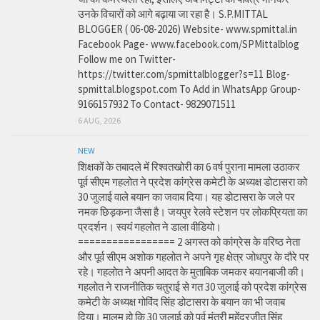
उनके विचारों को आगे बढ़ाया जा रहा है। S.P.MITTAL
BLOGGER ( 06-08-2026) Website- www.spmittal.in
Facebook Page- www.facebook.com/SPMittalblog
Follow me on Twitter-
https://twitter.com/spmittalblogger?s=11 Blog-
spmittal.blogspot.com To Add in WhatsApp Group-
9166157932 To Contact- 9829071511
6 AUG, 2026
NEW
शिक्षकों के तबादले में रिश्वतखोरी का 6 वर्ष पुराना मामला उठाकर
पूर्व सीएम गहलोत ने प्रदेश कांग्रेस कमेटी के अध्यक्ष डोटासरा को
30 जुलाई वाले बयान का जवाब दिया। यह डोटासरा के जले पर
नमक छिड़कना जैसा है। जयपुर रेलवे स्टेशन पर लोकप्रियता का
प्रदर्शन। स्वयं गहलोत ने डाला वीडियो।
================= 2 अगस्त को कांग्रेस के वरिष्ठ नेता
और पूर्व सीएम अशोक गहलोत ने अपने गृह क्षेत्र जोधपुर के दौरे पर
रहे। गहलोत ने अपनी आदत के मुताबिक जमकर बयानबाजी की।
गहलोत ने राजनीतिक चतुराई से गत 30 जुलाई को प्रदेश कांग्रेस
कमेटी के अध्यक्ष गोविंद सिंह डोटासरा के बयान का भी जवाब
दिया। मालूम हो कि 30 जुलाई को पूर्व मंत्री महेंद्रजीत सिंह