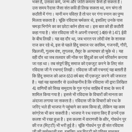
भक्त है, उसका कर्म, जन्म और जाति कमतर कैसे हो सकता है।
उस समय रैदास जैसा संत कवि ही लिख सकता था, मन चंगा तो
कठौती में गंगा। यानी मन पवित्र है तो घर पर गंगा स्नान का पुण्य
मिलता सकता है। चूंकि रविदास चर्मकार थे, इसलिए उनके पास
चमड़ा भिगोने का का छोटा बर्तन होता था। इस बात को ही कठौती
कहा गया है। संत रविदास जी ने अपनी रचनाएं 1489 से 1471 ईवी
के बीच लिखी। यह वह दौर था, जब भारत पर लोदी वंश के शासक
राज कर रहे थे, इस से पहले हिंदू समाज पर कासिम, गजनवी, गौरी,
खिलजी, गुलाम वंश, तुगलक, तैमूर के अत्याचार हो चुके थे। यह
वही दौर था जब तलवार की नोंक पर हिंदुओं का धर्म परिवर्तन कराया
जा रहा था। तब संपूर्ण हिंदू समाज को एकजुट करने के लिए संत
रविदास जी ने रचनाएं लिखी। रविदास जी की रचनाएं यह बताती है
कि हिंदू समाज को आज 650 वर्ष बाद भी एकजुट करने की जरूरत
है। यहां यह खासतौर से उल्लेखनीय है कि रविदास जी द्वारा लिखित
41 वाणियोंं को सिख समुदाय के गुरु ग्रंथ साहिब में शब्द के रूप में
शामिल किया गया है। इससे भी रविदास के विचारों की मानता का
अंदाजा लगाया जा सकता है। रविदास जी के विचारों को रथ के
जरिए भले ही भाजपा ने पहुंचाने का काम किया हो, लेकिन यह काम
कांग्रेस भी कर सकती है। भाजपा ने रथ रवाना किए हैं उनमें एक
कलश भी रखा हुआ है। इस कलश में वाराणसी के क्षीर, गोवर्धन पुर
की रज (मिट्टी) भी भरी हुई है। चूंकि गोवर्धन पुर ही संत रविदास
जी की कर्मस्थली रहा, इसलिए अब मिट्टी को पवित्र मानकर