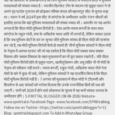
यहां यह खासतौर से उल्लेखनीय है कि तीनों मुस्लिम सांसदों के संसदीय क्षेत्र में मुस्लिम
मतदाताओं की संख्या ज्यादा है। भारतीय क्रिकेट टीम के सदस्य रहे यूसुफ पठान ने तो
अपने गृह प्रदेश गुजरात को छोड़कर पश्चिम बंगाल की बहरामपुर सीट से चुनाव लड़ा
था। पठान ने वर्ष 2024 में इस सीट से कांग्रेस के उम्मीदवार अधीर रंजन चौधरी को
इसलिए हराया कि यहां मुस्लिम मतदाताओं की संख्या ज्यादा थी। आमतौर पर यह आरोप
लगता है कि पीएम मोदी मुस्लिम विरोधी है। ऐसा आरोप ममता बनर्जी के साथ साथ
कांग्रेस के राहुल गांधी, सपा के अखिलेश यादव आदि भी लगाते हैं, लेकिन सवाल उठता
है कि जब मुस्लिम वोटों के दम पर चुनाव जीते मुस्लिम सांसद ही पीएम मोदी की प्रशंसा
कर रहे हैं, तब मोदी मुस्लिम विरोधी कैसे हो सकते हैं? तीनों मुस्लिम सांसदों ने पीएम मोदी
के नेतृत्व में आस्था प्रकट की जो यह दर्शाता है कि पीएम मोदी सबका साथ सबका
विकास और सबका विश्वास के तहत मुसलमानों का भी पूरा ख्याल रखते हैं। यदि पीएम
मोदी मुस्लिम विरोधी होते तो यूसुफ पठान, खलीलुर्रहमान और अबु ताहिर भी भी मोदी के
नेतृत्व को स्वीकार नहीं करते। ममता बनर्जी, राहुल गांधी, अखिलेश यादव जैसे नेता
मोदी के बारे में कुछ भी कहे, लेकिन मुस्लिम सांसदों ने यह प्रदर्शित किया है कि पीएम
मोदी मुस्लिम विरोधी नहीं है। 7 अगस्त की मुलाकात में पीएम मोदी ने टीएमसी और
शिवसेना से आए सांसदों को भरोसा दिलाया कि उनके राजनीतिक हितों की रक्षा की
जाएगी। यानी वर्ष 2029 में होने वाले लोकसभा के चुनाव में यह सभी सांसद भाजपा के
उम्मीदवार होंगे। S.P.MITTAL BLOGGER ( 08-08-2026) Website-
www.spmittal.in Facebook Page- www.facebook.com/SPMittalblog
Follow me on Twitter- https://twitter.com/spmittalblogger?s=11
Blog- spmittal.blogspot.com To Add in WhatsApp Group-