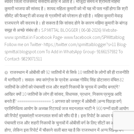
ब्यावर जिला राजसमंद संसदीय क्षेत्र में आता है। मौजूदा समय में श्रीमती महिमा
कुमारी भाजपा की सांसद है। शायद महिला कुमारी को भी यह भी पता नहीं होगा कि श्री
सीमेंट की फैक्ट्री की वजह से ग्रामीणों को परेशान हो रही है। महिमा कुमारी मेवाड़
राजघराने की सदस्य हे। हो सकता है कि सांसद होने के कारण महिमा कुमारी के बांगड़
समूह से अच्छे संबंध हो। S.P.MITTAL BLOGGER ( 06-08-2026) Website-
www.spmittal.in Facebook Page- www.facebook.com/SPMittalblog
Follow me on Twitter- https://twitter.com/spmittalblogger?s=11 Blog-
spmittal.blogspot.com To Add in WhatsApp Group- 9166157932 To
Contact- 9829071511
राजस्थान में ओबीसी की 92 जातियों में से सिर्फ 10 जातियों के लोगों की ही राजनीति
में भागीदारी। सवाल- क्या कांग्रेस के प्रदेश अध्यक्ष गोविंद सिंह डोटासरा वंचित 82
जातियों के लोगों को पंचायती राज और शहरी निकायों के चुनाव में उम्मीद बनाएंगे?
आखिर क्यों 10 जातियों के लोग ही सांसद, विधायक, प्रधान, निकाय प्रमुख आदि
बनते हैं? ================ 5 अगस्त को जयपुर में ओबीसी (अन्य पिछड़ा वर्ग)
प्रतिनिधित्व आयोग के अध्यक्ष रिटायर्ड जज मदनलाल भाटी ने 900 पन्नों वाली आयोग
की रिपोर्ट मुख्यमंत्री भजनलाल शर्मा को सौंप दी है। इस रिपोर्ट के आधार पर ही
पंचायती राज और शहरी निकायों के चुनावों में ओबीसी वर्ग के लिए सीटों का आरक्षण
होगा, लेकिन इस रिपोर्ट में चौकाने वाली बात यह है कि राजस्थान में अन्य पिछड़ा वर्ग