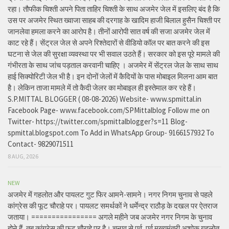
रहा। तौफीक चिश्ती अपने पिता ताहिर चिश्ती के साथ अजमेर जेल में इसलिए बंद है कि
उस पर अजमेर स्थित ख्वाजा साहब की दरगाह के खादिम हाजी बिलाल हुसैन चिश्ती पर
जानलेवा हमला करने का आरोप है। तीनों आरोपी सात वर्ष की सजा अजमेर जेल में
काट रहे हैं। सेंट्रल जेल से अपने रिश्तेदारों से वीडियो कॉल पर बात करने की इस
घटना से जेल की सुरक्षा व्यवस्था पर भी सवाल उठते हैं। सरकार को इस पूरे मामले की
गंभीरता के साथ जांच पड़ताल करवानी चाहिए । अजमेर में सेंट्रल जेल के साथ साथ
हाई सिक्योरिटी जेल भी है। इन दोनों जेलों में कैदियों के पास मोबाइल मिलना आम बात
है। लेकिन ताजा मामले में तो कैदी जेलर का मोबाइल ही इस्तेमाल कर रहे हैं।
S.P.MITTAL BLOGGER ( 08-08-2026) Website- www.spmittal.in
Facebook Page- www.facebook.com/SPMittalblog Follow me on
Twitter- https://twitter.com/spmittalblogger?s=11 Blog-
spmittal.blogspot.com To Add in WhatsApp Group- 9166157932 To
Contact- 9829071511
8 AUG, 2026
NEW
अजमेर में गहलोत और पायलट गुट फिर आमने-सामने। नगर निगम चुनाव से पहले
कांग्रेस की फूट चौराहे पर। पायलट समर्थकों ने धर्मेन्द्र राठौड़ के दखल पर ऐतराज
जताया। ================ अगले महीने जब अजमेर नगर निगम के चुनाव
होने हैं, तब कांग्रेस की फूट चौराहे पर है। चुनाव से पूर्व, पूर्व मुख्यमंत्री अशोक गहलोत