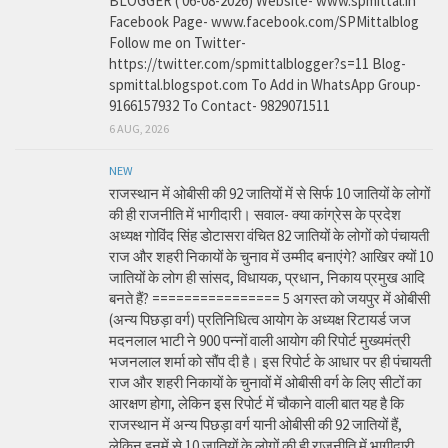
BLOGGER ( 06-08-2026) Website- www.spmittal.in
Facebook Page- www.facebook.com/SPMittalblog
Follow me on Twitter-
https://twitter.com/spmittalblogger?s=11 Blog-
spmittal.blogspot.com To Add in WhatsApp Group-
9166157932 To Contact- 9829071511
6 AUG, 2026
NEW
राजस्थान में ओबीसी की 92 जातियों में से सिर्फ 10 जातियों के लोगों
की ही राजनीति में भागीदारी। सवाल- क्या कांग्रेस के प्रदेश
अध्यक्ष गोविंद सिंह डोटासरा वंचित 82 जातियों के लोगों को पंचायती
राज और शहरी निकायों के चुनाव में उम्मीद बनाएंगे? आखिर क्यों 10
जातियों के लोग ही सांसद, विधायक, प्रधान, निकाय प्रमुख आदि
बनते हैं? ================ 5 अगस्त को जयपुर में ओबीसी
(अन्य पिछड़ा वर्ग) प्रतिनिधित्व आयोग के अध्यक्ष रिटायर्ड जज
मदनलाल भाटी ने 900 पन्नों वाली आयोग की रिपोर्ट मुख्यमंत्री
भजनलाल शर्मा को सौंप दी है। इस रिपोर्ट के आधार पर ही पंचायती
राज और शहरी निकायों के चुनावों में ओबीसी वर्ग के लिए सीटों का
आरक्षण होगा, लेकिन इस रिपोर्ट में चौकाने वाली बात यह है कि
राजस्थान में अन्य पिछड़ा वर्ग यानी ओबीसी की 92 जातियों हैं,
लेकिन इनमें से 10 जातियों के लोगों की ही राजनीति में भागीदारी