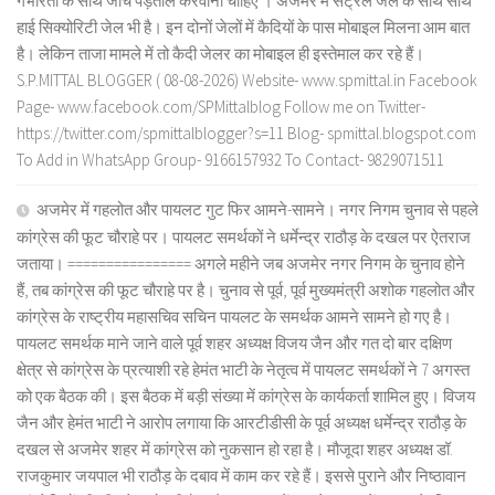
गंभीरता के साथ जांच पड़ताल करवानी चाहिए । अजमेर में सेंट्रल जेल के साथ साथ
हाई सिक्योरिटी जेल भी है। इन दोनों जेलों में कैदियों के पास मोबाइल मिलना आम बात
है। लेकिन ताजा मामले में तो कैदी जेलर का मोबाइल ही इस्तेमाल कर रहे हैं।
S.P.MITTAL BLOGGER ( 08-08-2026) Website- www.spmittal.in Facebook
Page- www.facebook.com/SPMittalblog Follow me on Twitter-
https://twitter.com/spmittalblogger?s=11 Blog- spmittal.blogspot.com
To Add in WhatsApp Group- 9166157932 To Contact- 9829071511
अजमेर में गहलोत और पायलट गुट फिर आमने-सामने। नगर निगम चुनाव से पहले
कांग्रेस की फूट चौराहे पर। पायलट समर्थकों ने धर्मेन्द्र राठौड़ के दखल पर ऐतराज
जताया। ================ अगले महीने जब अजमेर नगर निगम के चुनाव होने
हैं, तब कांग्रेस की फूट चौराहे पर है। चुनाव से पूर्व, पूर्व मुख्यमंत्री अशोक गहलोत और
कांग्रेस के राष्ट्रीय महासचिव सचिन पायलट के समर्थक आमने सामने हो गए है।
पायलट समर्थक माने जाने वाले पूर्व शहर अध्यक्ष विजय जैन और गत दो बार दक्षिण
क्षेत्र से कांग्रेस के प्रत्याशी रहे हेमंत भाटी के नेतृत्व में पायलट समर्थकों ने 7 अगस्त
को एक बैठक की। इस बैठक में बड़ी संख्या में कांग्रेस के कार्यकर्ता शामिल हुए। विजय
जैन और हेमंत भाटी ने आरोप लगाया कि आरटीडीसी के पूर्व अध्यक्ष धर्मेन्द्र राठौड़ के
दखल से अजमेर शहर में कांग्रेस को नुकसान हो रहा है। मौजूदा शहर अध्यक्ष डॉ.
राजकुमार जयपाल भी राठौड़ के दबाव में काम कर रहे हैं। इससे पुराने और निष्ठावान