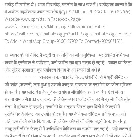
राठौड़ भी शामिल थे। आज भी राठौड़, गहलोत के साथ खड़े हैं। राठौड़ का कहना है कि
मैं अशोक गहलोत का पक्का समर्थक हंू। S.P.MITTAL BLOGGER ( 08-08-2026)
Website- www.spmittal.in Facebook Page-
www.facebook.com/SPMittalblog Follow me on Twitter-
https://twitter.com/spmittalblogger?s=11 Blog- spmittal.blogspot.com
To Add in WhatsApp Group- 9166157932 To Contact- 9829071511
ब्यावर की भी सीमेंट फैक्ट्री से ग्रामीणों का जीना मुश्किल। प्रतिबंधित केमिकल
कचरे के इस्तेमाल से पर्यावरण, पानी जमीन सब कुछ खराब हो रहा है। ब्यावर का जिला
और पुलिस प्रशासन चुप: पर्यावरण विभाग के अधिकारी तो अंधे हैं।
================ राजस्थान के ब्यावर के निकट अंधेरी देवरी में श्री सीमेंट का
जो प्लांट (फैक्ट्री) लगा हुआ है उसकी वजह से आसपास के ग्रामीणों का जीना मुश्किल
हो गया है। यह प्लांट देश के सुविख्यात बांगड़ औद्योगिक घराने का है। यूं तो बांगड़
घराना समाजसेवा का दावा करता है,लेकिन ब्यावर प्लांट की वजह से ग्रामीणों को सांस
लेना भी मुश्किल हो रहा है। ग्रामीणों के अनुसार पिछले कुछ दिनों में फैक्ट्री में
प्रतिबंधित केमिकल का उपयोग हो रहा है। यह केमिकल सीमेंट बनाने के काम आने
वाले पत्थरों को बरीक किया जाता है, लेकिन कोयले की कीमत बढ़ने के कारण बांगड़
समूह श्री सीमेंट फैक्ट्री में प्रतिबंधित केमिकल का उपयोग कर रहा है। यही कारण है
कि फैक्ट्री से जो धुंआ निकलता है, उसकी वजह से आस पास के लोगों को सांस लेने में