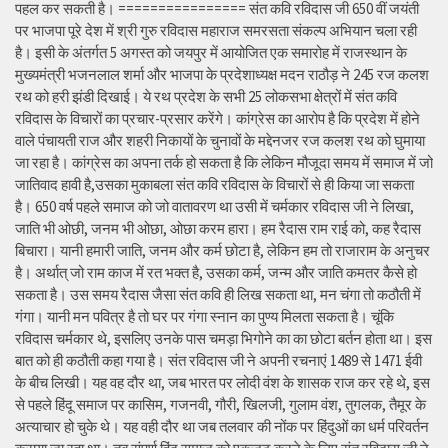
पहल कर सकती है। ================ संत कवि रविदास जी 650 वीं जयंती
पर भाजपा पूरे देश में श्री गुरु रविदास महाराज समरसता संकल्प अभियान चला रही
है। इसी के अंतर्गत 5 अगस्त को जयपुर में आयोजित एक समारोह में राजस्थान के
मुख्यमंत्री भजनलाल शर्मा और भाजपा के प्रदेशाध्यक्ष मदन राठौड़ ने 245 रज कलश
रथ को हरी झंडी दिखाई। ये रथ प्रदेश के सभी 25 लोकसभा क्षेत्रों में संत कवि
रविदास के विचारों का प्रचार-प्रसार करेंगे। कांग्रेस का आरोप है कि प्रदेश में होने
वाले पंचायती राज और शहरी निकायों के चुनावों के मद्देनजर रज कलश रथ को घुमाया
जा रहा है। कांग्रेस का अपना तर्क हो सकता है कि लेकिन मौजूदा समय में समाज में जो
जातिवाद हावी है,उसका मुकाबला संत कवि रविदास के विचारों से ही किया जा सकता
है। 650 वर्ष पहले समाज को जो वातावरण था उसी में चर्मकार रविदास जी ने लिखा,
जाति भी ओछी, जनम भी ओछा, ओछा करम हारा। हम रैदास राम राई को, कह रैदास
बिचारा। यानी हमारी जाति, जनम और कर्म छोटा है, लेकिन हम तो राजाराम के अनुचर
है। अर्थात् जो राम काज में रत भक्त है, उसका कर्म, जन्म और जाति कमतर कैसे हो
सकता है। उस समय रैदास जैसा संत कवि ही लिख सकता था, मन चंगा तो कठौती में
गंगा। यानी मन पवित्र है तो घर पर गंगा स्नान का पुण्य मिलता सकता है। चूंकि
रविदास चर्मकार थे, इसलिए उनके पास चमड़ा भिगोने का का छोटा बर्तन होता था। इस
बात को ही कठौती कहा गया है। संत रविदास जी ने अपनी रचनाएं 1489 से 1471 ईवी
के बीच लिखी। यह वह दौर था, जब भारत पर लोदी वंश के शासक राज कर रहे थे, इस
से पहले हिंदू समाज पर कासिम, गजनवी, गौरी, खिलजी, गुलाम वंश, तुगलक, तैमूर के
अत्याचार हो चुके थे। यह वही दौर था जब तलवार की नोंक पर हिंदुओं का धर्म परिवर्तन