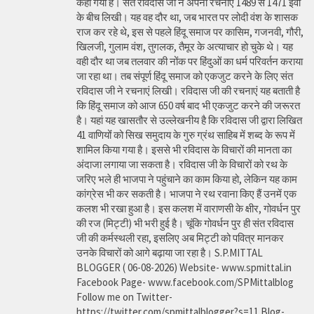
कहा गया है। संत रविदास जी ने अपनी रचनाएं 1489 से 1471 ईवी
के बीच लिखी। यह वह दौर था, जब भारत पर लोदी वंश के शासक
राज कर रहे थे, इस से पहले हिंदू समाज पर कासिम, गजनवी, गौरी,
खिलजी, गुलाम वंश, तुगलक, तैमूर के अत्याचार हो चुके थे। यह
वही दौर था जब तलवार की नोंक पर हिंदुओं का धर्म परिवर्तन कराया
जा रहा था। तब संपूर्ण हिंदू समाज को एकजुट करने के लिए संत
रविदास जी ने रचनाएं लिखी। रविदास जी की रचनाएं यह बताती है
कि हिंदू समाज को आज 650 वर्ष बाद भी एकजुट करने की जरूरत
है। यहां यह खासतौर से उल्लेखनीय है कि रविदास जी द्वारा लिखित
41 वाणियोंं को सिख समुदाय के गुरु ग्रंथ साहिब में शब्द के रूप में
शामिल किया गया है। इससे भी रविदास के विचारों की मानता का
अंदाजा लगाया जा सकता है। रविदास जी के विचारों को रथ के
जरिए भले ही भाजपा ने पहुंचाने का काम किया हो, लेकिन यह काम
कांग्रेस भी कर सकती है। भाजपा ने रथ रवाना किए हैं उनमें एक
कलश भी रखा हुआ है। इस कलश में वाराणसी के क्षीर, गोवर्धन पुर
की रज (मिट्टी) भी भरी हुई है। चूंकि गोवर्धन पुर ही संत रविदास
जी की कर्मस्थली रहा, इसलिए अब मिट्टी को पवित्र मानकर
उनके विचारों को आगे बढ़ाया जा रहा है। S.P.MITTAL
BLOGGER ( 06-08-2026) Website- www.spmittal.in
Facebook Page- www.facebook.com/SPMittalblog
Follow me on Twitter-
https://twitter.com/spmittalblogger?s=11 Blog-