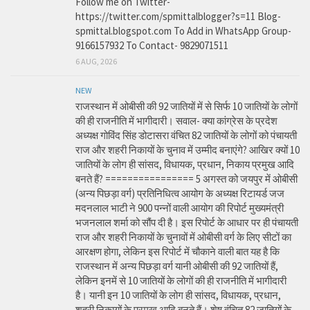
Follow me on Twitter-
https://twitter.com/spmittalblogger?s=11 Blog-
spmittal.blogspot.com To Add in WhatsApp Group-
9166157932 To Contact- 9829071511
6 AUG, 2026
NEW
राजस्थान में ओबीसी की 92 जातियों में से सिर्फ 10 जातियों के लोगों
की ही राजनीति में भागीदारी। सवाल- क्या कांग्रेस के प्रदेश
अध्यक्ष गोविंद सिंह डोटासरा वंचित 82 जातियों के लोगों को पंचायती
राज और शहरी निकायों के चुनाव में उम्मीद बनाएंगे? आखिर क्यों 10
जातियों के लोग ही सांसद, विधायक, प्रधान, निकाय प्रमुख आदि
बनते हैं? ================ 5 अगस्त को जयपुर में ओबीसी
(अन्य पिछड़ा वर्ग) प्रतिनिधित्व आयोग के अध्यक्ष रिटायर्ड जज
मदनलाल भाटी ने 900 पन्नों वाली आयोग की रिपोर्ट मुख्यमंत्री
भजनलाल शर्मा को सौंप दी है। इस रिपोर्ट के आधार पर ही पंचायती
राज और शहरी निकायों के चुनावों में ओबीसी वर्ग के लिए सीटों का
आरक्षण होगा, लेकिन इस रिपोर्ट में चौकाने वाली बात यह है कि
राजस्थान में अन्य पिछड़ा वर्ग यानी ओबीसी की 92 जातियों हैं,
लेकिन इनमें से 10 जातियों के लोगों की ही राजनीति में भागीदारी
है। यानी इन 10 जातियों के लोग ही सांसद, विधायक, प्रधान,
शहरी निकायों के प्रमुख आदि बनते हैं। शेष वंचित 82 जातियों के