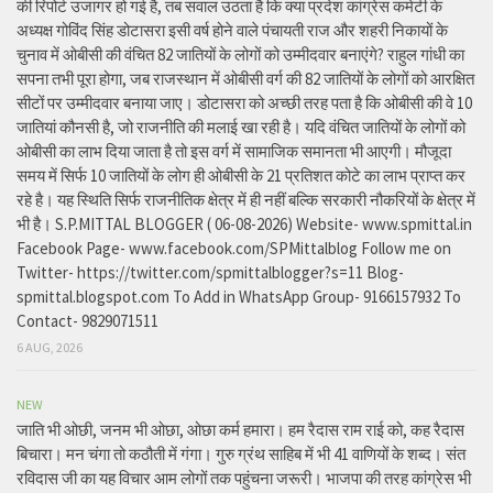
की रिपोर्ट उजागर हो गई है, तब सवाल उठता है कि क्या प्रदेश कांग्रेस कमेटी के
अध्यक्ष गोविंद सिंह डोटासरा इसी वर्ष होने वाले पंचायती राज और शहरी निकायों के
चुनाव में ओबीसी की वंचित 82 जातियों के लोगों को उम्मीदवार बनाएंगे? राहुल गांधी का
सपना तभी पूरा होगा, जब राजस्थान में ओबीसी वर्ग की 82 जातियों के लोगों को आरक्षित
सीटों पर उम्मीदवार बनाया जाए। डोटासरा को अच्छी तरह पता है कि ओबीसी की वे 10
जातियां कौनसी है, जो राजनीति की मलाई खा रही है। यदि वंचित जातियों के लोगों को
ओबीसी का लाभ दिया जाता है तो इस वर्ग में सामाजिक समानता भी आएगी। मौजूदा
समय में सिर्फ 10 जातियों के लोग ही ओबीसी के 21 प्रतिशत कोटे का लाभ प्राप्त कर
रहे है। यह स्थिति सिर्फ राजनीतिक क्षेत्र में ही नहीं बल्कि सरकारी नौकरियों के क्षेत्र में
भी है। S.P.MITTAL BLOGGER ( 06-08-2026) Website- www.spmittal.in
Facebook Page- www.facebook.com/SPMittalblog Follow me on
Twitter- https://twitter.com/spmittalblogger?s=11 Blog-
spmittal.blogspot.com To Add in WhatsApp Group- 9166157932 To
Contact- 9829071511
6 AUG, 2026
NEW
जाति भी ओछी, जनम भी ओछा, ओछा कर्म हमारा। हम रैदास राम राई को, कह रैदास
बिचारा। मन चंगा तो कठौती में गंगा। गुरु ग्रंथ साहिब में भी 41 वाणियों के शब्द। संत
रविदास जी का यह विचार आम लोगों तक पहुंचना जरूरी। भाजपा की तरह कांग्रेस भी