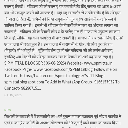
कराया जा रहा था। तब संपूर्ण हिंदू समाज को एकजुट करने के लिए संत रविदास जी ने
रचनाएं लिखी। रविदास जी की रचनाएं यह बताती है कि हिंदू समाज को आज 650 वर्ष
बाद भी एकजुट करने की जरूरत है। यहां यह खासतौर से उल्लेखनीय है कि रविदास
जी द्वारा लिखित 41 वाणियोंं को सिख समुदाय के गुरु ग्रंथ साहिब में शब्द के रूप में
शामिल किया गया है। इससे भी रविदास के विचारों की मानता का अंदाजा लगाया जा
सकता है। रविदास जी के विचारों को रथ के जरिए भले ही भाजपा ने पहुंचाने का काम
किया हो, लेकिन यह काम कांग्रेस भी कर सकती है। भाजपा ने रथ रवाना किए हैं उनमें
एक कलश भी रखा हुआ है। इस कलश में वाराणसी के क्षीर, गोवर्धन पुर की रज
(मिट्टी) भी भरी हुई है। चूंकि गोवर्धन पुर ही संत रविदास जी की कर्मस्थली रहा,
इसलिए अब मिट्टी को पवित्र मानकर उनके विचारों को आगे बढ़ाया जा रहा है।
S.P.MITTAL BLOGGER ( 06-08-2026) Website- www.spmittal.in
Facebook Page- www.facebook.com/SPMittalblog Follow me on
Twitter- https://twitter.com/spmittalblogger?s=11 Blog-
spmittal.blogspot.com To Add in WhatsApp Group- 9166157932 To
Contact- 9829071511
6 AUG, 2026
NEW
शिक्षकों के तबादले में रिश्वतखोरी का 6 वर्ष पुराना मामला उठाकर पूर्व सीएम गहलोत ने
प्रदेश कांग्रेस कमेटी के अध्यक्ष डोटासरा को 30 जुलाई वाले बयान का जवाब दिया।