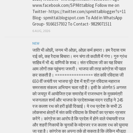
www.facebook.com/SPMittalblog Follow me on
Twitter- https://twitter.com/spmittalblogger?s=11
Blog- spmittal.blogspot.com To Add in WhatsApp
Group- 9166157932 To Contact- 9829071511
6 AUG, 2026
NEW
जाति भी ओछी, जनम भी ओछा, ओछा कर्म हमारा। हम रैदास राम
राई को, कह रैदास बिचारा। मन चंगा तो कठौती में गंगा। गुरु ग्रंथ
साहिब में भी 41 वाणियों के शब्द। संत रविदास जी का यह विचार
आम लोगों तक पहुंचना जरूरी। भाजपा की तरह कांग्रेस भी पहल
कर सकती है। ================ संत कवि रविदास जी
650 वीं जयंती पर भाजपा पूरे देश में श्री गुरु रविदास महाराज
समरसता संकल्प अभियान चला रही है। इसी के अंतर्गत 5 अगस्त
को जयपुर में आयोजित एक समारोह में राजस्थान के मुख्यमंत्री
भजनलाल शर्मा और भाजपा के प्रदेशाध्यक्ष मदन राठौड़ ने 245
रज कलश रथ को हरी झंडी दिखाई। ये रथ प्रदेश के सभी 25
लोकसभा क्षेत्रों में संत कवि रविदास के विचारों का प्रचार-प्रसार
करेंगे। कांग्रेस का आरोप है कि प्रदेश में होने वाले पंचायती राज
और शहरी निकायों के चुनावों के मद्देनजर रज कलश रथ को घुमाया
जा रहा है। कांग्रेस का अपना तर्क हो सकता है कि लेकिन मौजूदा