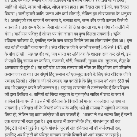
है। 650 वर्ष पहले समाज को जो वातावरण था उसी में चर्मकार रविदास जी ने लिखा,
जाति भी ओछी, जनम भी ओछा, ओछा करम हारा। हम रैदास राम राई को, कह रैदास
बिचारा। यानी हमारी जाति, जनम और कर्म छोटा है, लेकिन हम तो राजाराम के अनुचर
है। अर्थात् जो राम काज में रत भक्त है, उसका कर्म, जन्म और जाति कमतर कैसे हो
सकता है। उस समय रैदास जैसा संत कवि ही लिख सकता था, मन चंगा तो कठौती में
गंगा। यानी मन पवित्र है तो घर पर गंगा स्नान का पुण्य मिलता सकता है। चूंकि
रविदास चर्मकार थे, इसलिए उनके पास चमड़ा भिगोने का का छोटा बर्तन होता था। इस
बात को ही कठौती कहा गया है। संत रविदास जी ने अपनी रचनाएं 1489 से 1471 ईवी
के बीच लिखी। यह वह दौर था, जब भारत पर लोदी वंश के शासक राज कर रहे थे, इस
से पहले हिंदू समाज पर कासिम, गजनवी, गौरी, खिलजी, गुलाम वंश, तुगलक, तैमूर के
अत्याचार हो चुके थे। यह वही दौर था जब तलवार की नोंक पर हिंदुओं का धर्म परिवर्तन
कराया जा रहा था। तब संपूर्ण हिंदू समाज को एकजुट करने के लिए संत रविदास जी ने
रचनाएं लिखी। रविदास जी की रचनाएं यह बताती है कि हिंदू समाज को आज 650 वर्ष
बाद भी एकजुट करने की जरूरत है। यहां यह खासतौर से उल्लेखनीय है कि रविदास
जी द्वारा लिखित 41 वाणियोंं को सिख समुदाय के गुरु ग्रंथ साहिब में शब्द के रूप में
शामिल किया गया है। इससे भी रविदास के विचारों की मानता का अंदाजा लगाया जा
सकता है। रविदास जी के विचारों को रथ के जरिए भले ही भाजपा ने पहुंचाने का काम
किया हो, लेकिन यह काम कांग्रेस भी कर सकती है। भाजपा ने रथ रवाना किए हैं उनमें
एक कलश भी रखा हुआ है। इस कलश में वाराणसी के क्षीर, गोवर्धन पुर की रज
(मिट्टी) भी भरी हुई है। चूंकि गोवर्धन पुर ही संत रविदास जी की कर्मस्थली रहा,
इसलिए अब मिट्टी को पवित्र मानकर उनके विचारों को आगे बढ़ाया जा रहा है।