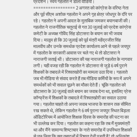
प्रदर्शन। स्वयं गहलोत ने डाला वीडियो।
================= 2 अगस्त को कांग्रेस के वरिष्ठ नेता
और पूर्व सीएम अशोक गहलोत ने अपने गृह क्षेत्र जोधपुर के दौरे पर
रहे। गहलोत ने अपनी आदत के मुताबिक जमकर बयानबाजी की।
गहलोत ने राजनीतिक चतुराई से गत 30 जुलाई को प्रदेश कांग्रेस
कमेटी के अध्यक्ष गोविंद सिंह डोटासरा के बयान का भी जवाब
दिया। मालूम हो कि 30 जुलाई को पूर्व मंत्री महेंद्रजीत सिंह
मालवीय और उनके समर्थक प्रदेश कार्यालय आने से पहले जयपुर
में गहलोत के सरकारी आवास पर चले गए थे तो डोटासरा ने
नाराजगी जताई थी। डोटासरा की यह नाराजगी गहलोत के नागवार
लगी। यही वजह रही कि गहलोत ने डोटासरा से जुड़े 6 वर्ष पुराने
शिक्षकों के तबादले में रिश्वतखोरी का मामला उठा दिया। गहलाते
जब भी मीडिया से संवाद करते हैं तब मीडिया कर्मियों के रूप में अपने
समर्थकों को भी सवाल पूछने का मौका देते हैं। चूंकि गहलोत को
डोटासरा के 30 जुलाई वाले बयान का जवाब देना था, इसलिए प्रेस
कॉन्फ्रेंस में शिक्षकों के तबादले में रिश्वतखोरी का सवाल उठाया
गया। गहलोत चाहते तो अपना जवाब भाजपा के शासन तक सीमित
रख सकते थे, लेकिन गहलोत ने 6 वर्ष पुराना जयपुर स्थित बिड़ला
ऑडिटोरियम में आयोजित शिक्षक दिवस के समारोह की घटना का
भी उल्लेख कर दिया। गहलोत का कहना रहा कि तब मैं मुख्यमंत्री
था और मैंने सामान्य शिष्टाचार के नाते समारोह में उपस्थित शिक्षकों
से पूछ लिया कि क्या तबादलों में रिश्वत देनी पड़ती है? तो अधिकांश