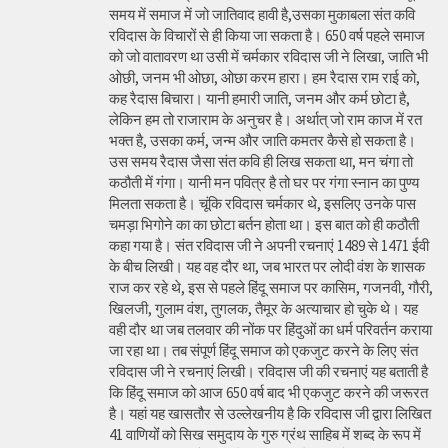
समय में समाज में जो जातिवाद हावी है,उसका मुकाबला संत कवि
रविदास के विचारों से ही किया जा सकता है। 650 वर्ष पहले समाज
को जो वातावरण था उसी में चर्मकार रविदास जी ने लिखा, जाति भी
ओछी, जनम भी ओछा, ओछा करम हारा। हम रैदास राम राई को,
कह रैदास बिचारा। यानी हमारी जाति, जनम और कर्म छोटा है,
लेकिन हम तो राजाराम के अनुचर है। अर्थात् जो राम काज में रत
भक्त है, उसका कर्म, जन्म और जाति कमतर कैसे हो सकता है।
उस समय रैदास जैसा संत कवि ही लिख सकता था, मन चंगा तो
कठौती में गंगा। यानी मन पवित्र है तो घर पर गंगा स्नान का पुण्य
मिलता सकता है। चूंकि रविदास चर्मकार थे, इसलिए उनके पास
चमड़ा भिगोने का का छोटा बर्तन होता था। इस बात को ही कठौती
कहा गया है। संत रविदास जी ने अपनी रचनाएं 1489 से 1471 ईवी
के बीच लिखी। यह वह दौर था, जब भारत पर लोदी वंश के शासक
राज कर रहे थे, इस से पहले हिंदू समाज पर कासिम, गजनवी, गौरी,
खिलजी, गुलाम वंश, तुगलक, तैमूर के अत्याचार हो चुके थे। यह
वही दौर था जब तलवार की नोंक पर हिंदुओं का धर्म परिवर्तन कराया
जा रहा था। तब संपूर्ण हिंदू समाज को एकजुट करने के लिए संत
रविदास जी ने रचनाएं लिखी। रविदास जी की रचनाएं यह बताती है
कि हिंदू समाज को आज 650 वर्ष बाद भी एकजुट करने की जरूरत
है। यहां यह खासतौर से उल्लेखनीय है कि रविदास जी द्वारा लिखित
41 वाणियोंं को सिख समुदाय के गुरु ग्रंथ साहिब में शब्द के रूप में