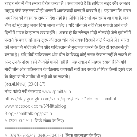
राष्ट्र संघ में चीन हमारा विरोध करता है। सब जानते हैं कि हाफिज सईद और अजहर
महमूद जैसे कट्टरपंथी ही भारत में आतंकवादी वारदातें करवाते हैं। यह माना कि भारत
अमरीका की तरह एक सम्पन्न देश नहीं है। लेकिन फिर भी अब समय आ गया है, जब
चीन को मुंह तोड़ जवाब दिया जाना चाहिए। यदि चीन को नहीं रोका गया तो आने वाले
दिनों में भारत के हालात खराब होंगे। अच्छा हो कि नरेन्द्र मोदी नोटबंदी जैसे झमेलों में
फंसने के बजाए डोनाल्ड ट्रंप की तरह चीन को सबक सिखाने वाले फैसले लें। भारत
की जनता ने मोदी को चीन और पाकिस्तान से मुकाबला करने के लिए ही प्रधानमंत्री
बनाया है। यदि मोदी पाकिस्तान और चीन के विरुद्ध कोई सख्त फैसला नहीं ले सकते तो
फिर उनके पीएम रहने के कोई मायने नहीं है। यह सवाल भी महत्त्व रखता है कि यदि
मोदी चीन और पाकिस्तान के खिलाफ कार्यवाही नहीं कर सकते तो फिर किसी दूसरे दल
के पीएम से तो उम्मीद भी नहीं की जा सकती।
(एस.पी.मित्तल) (23-01-17)
नोट: फोटो मेरी वेबसाइट www.spmittal.in
https://play.google.com/store/apps/details? id=com.spmittal
www.facebook.com/SPMittalblog
Blog:- spmittalblogspot.in
M-09829071511 (सिर्फ संवाद के लिए)
================================
M: 07976-58-5247, 09462-20-0121 (सिर्फ वाट्सअप के लिए)