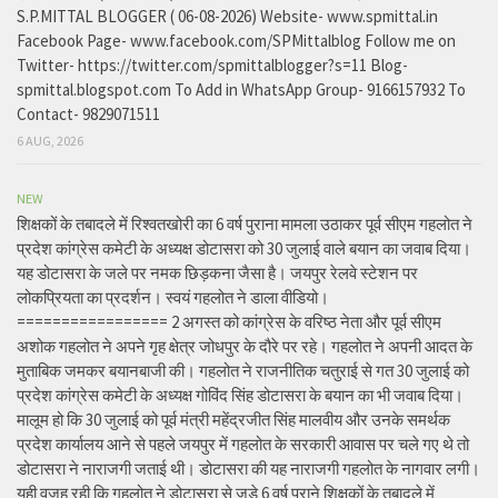
S.P.MITTAL BLOGGER ( 06-08-2026) Website- www.spmittal.in
Facebook Page- www.facebook.com/SPMittalblog Follow me on
Twitter- https://twitter.com/spmittalblogger?s=11 Blog-
spmittal.blogspot.com To Add in WhatsApp Group- 9166157932 To
Contact- 9829071511
6 AUG, 2026
NEW
शिक्षकों के तबादले में रिश्वतखोरी का 6 वर्ष पुराना मामला उठाकर पूर्व सीएम गहलोत ने
प्रदेश कांग्रेस कमेटी के अध्यक्ष डोटासरा को 30 जुलाई वाले बयान का जवाब दिया।
यह डोटासरा के जले पर नमक छिड़कना जैसा है। जयपुर रेलवे स्टेशन पर
लोकप्रियता का प्रदर्शन। स्वयं गहलोत ने डाला वीडियो।
================= 2 अगस्त को कांग्रेस के वरिष्ठ नेता और पूर्व सीएम
अशोक गहलोत ने अपने गृह क्षेत्र जोधपुर के दौरे पर रहे। गहलोत ने अपनी आदत के
मुताबिक जमकर बयानबाजी की। गहलोत ने राजनीतिक चतुराई से गत 30 जुलाई को
प्रदेश कांग्रेस कमेटी के अध्यक्ष गोविंद सिंह डोटासरा के बयान का भी जवाब दिया।
मालूम हो कि 30 जुलाई को पूर्व मंत्री महेंद्रजीत सिंह मालवीय और उनके समर्थक
प्रदेश कार्यालय आने से पहले जयपुर में गहलोत के सरकारी आवास पर चले गए थे तो
डोटासरा ने नाराजगी जताई थी। डोटासरा की यह नाराजगी गहलोत के नागवार लगी।
यही वजह रही कि गहलोत ने डोटासरा से जुड़े 6 वर्ष पुराने शिक्षकों के तबादले में