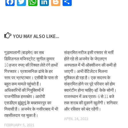
Facebook
Twitter
WhatsApp
LinkedIn
Blogger
Share
YOU MAY ALSO LIKE...
गुड़ामालानी (बाड़मेर) का सब
संक्रमित मरीज इसी रफ्तार से भर्ती
डिविज़नल मजिस्ट्रेट सुनील कुमार
होते रहे तो अजमेर के जेएलएन
10 हजार रुपए की रिश्वत लेते रंगे हाथों
अस्पताल में भी ऑक्सीजन की कमी हो
गिरफ्तार। प्रशासनिक ढांचे के हर
जाएगी। अभी वेंटिलेटर मिलना
स्तर पर भ्रष्टाचार। एसीबी के पास तो
मुश्किल हो रहा है। एक सदस्य के
बहुत कम मामले पहुंचते हैं।
संक्रमित होने पर पूरे परिवार को होम
अधिकारियों की नियुक्तियों में
क्वारंटीन होना चाहिए-डॉ. केके सोनी।
राजनीतिक हस्तक्षेप। आरोपी
राजस्थान में अब प्रातः 6 से 11 बजे
एसडीएम झुंझुनूं के बख्तावरपुर का
तक शराब की दुकानें खुलेंगी। शनिवार
निवासी है। अजमेर के नसीराबाद में भी
और रविवार को बंद रहेंगी।
तहसीलदार रह चुका है।
APRIL 24, 2021
FEBRUARY 5, 2021