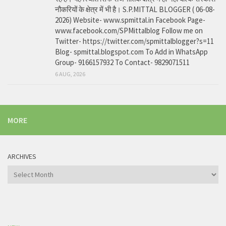
नौकरियों के क्षेत्र में भी है। S.P.MITTAL BLOGGER ( 06-08-
2026) Website- www.spmittal.in Facebook Page-
www.facebook.com/SPMittalblog Follow me on
Twitter- https://twitter.com/spmittalblogger?s=11
Blog- spmittal.blogspot.com To Add in WhatsApp
Group- 9166157932 To Contact- 9829071511
6 AUG, 2026
MORE
ARCHIVES
Archives