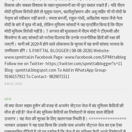
विकास और सबका विश्वास के तहत मुसलमानों का भी पूरा ख्याल रखते हैं। यदि पीएम
मोदी मुस्लिम विरोधी होते तो यूसुफ पठान, खलीलुर्रहमान और अबु ताहिर भी भी मोदी के
नेतृत्व को स्वीकार नहीं करते। ममता बनर्जी, राहुल गांधी, अखिलेश यादव जैसे नेता
मोदी के बारे में कुछ भी कहे, लेकिन मुस्लिम सांसदों ने यह प्रदर्शित किया है कि पीएम
मोदी मुस्लिम विरोधी नहीं है। 7 अगस्त की मुलाकात में पीएम मोदी ने टीएमसी और
शिवसेना से आए सांसदों को भरोसा दिलाया कि उनके राजनीतिक हितों की रक्षा की
जाएगी। यानी वर्ष 2029 में होने वाले लोकसभा के चुनाव में यह सभी सांसद भाजपा के
उम्मीदवार होंगे। S.P.MITTAL BLOGGER ( 08-08-2026) Website-
www.spmittal.in Facebook Page- www.facebook.com/SPMittalblog
Follow me on Twitter- https://twitter.com/spmittalblogger?s=11
Blog- spmittal.blogspot.com To Add in WhatsApp Group-
9166157932 To Contact- 9829071511
8 AUG, 2026
NEW
तो क्या जेलर सद्दाम हुसैन की वजह से अजमेर सेंट्रल जेल में बंद मुस्लिम कैदियों की
मौज हो रही है? जेल में बंद मुस्लिम कैदियों का रिश्तेदारों से संवाद वाला वीडियो
उजागर। यह जेल की सुरक्षा के लिए खतरनाक स्थिति है। ================
भास्कर अखबार ने यह दावा किया कि उसके पास अजमेर सेंट्रल जेल का एक ऐसा
एक्सक्लूसिव वीडियो है जो यह दर्शाता है कि जेल में बंद मुस्लिम कैदी अपने रिश्तेदारों से