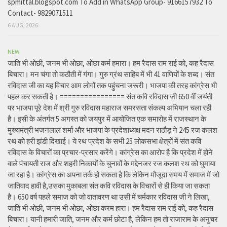
spmittal.blogspot.com To Add in WhatsApp Group- 9166157932 To
Contact- 9829071511
6 AUG, 2026
NEW
जाति भी ओछी, जनम भी ओछा, ओछा कर्म हमारा। हम रैदास राम राई को, कह रैदास
बिचारा। मन चंगा तो कठौती में गंगा। गुरु ग्रंथ साहिब में भी 41 वाणियों के शब्द। संत
रविदास जी का यह विचार आम लोगों तक पहुंचना जरूरी। भाजपा की तरह कांग्रेस भी
पहल कर सकती है। ================ संत कवि रविदास जी 650 वीं जयंती
पर भाजपा पूरे देश में श्री गुरु रविदास महाराज समरसता संकल्प अभियान चला रही
है। इसी के अंतर्गत 5 अगस्त को जयपुर में आयोजित एक समारोह में राजस्थान के
मुख्यमंत्री भजनलाल शर्मा और भाजपा के प्रदेशाध्यक्ष मदन राठौड़ ने 245 रज कलश
रथ को हरी झंडी दिखाई। ये रथ प्रदेश के सभी 25 लोकसभा क्षेत्रों में संत कवि
रविदास के विचारों का प्रचार-प्रसार करेंगे। कांग्रेस का आरोप है कि प्रदेश में होने
वाले पंचायती राज और शहरी निकायों के चुनावों के मद्देनजर रज कलश रथ को घुमाया
जा रहा है। कांग्रेस का अपना तर्क हो सकता है कि लेकिन मौजूदा समय में समाज में जो
जातिवाद हावी है,उसका मुकाबला संत कवि रविदास के विचारों से ही किया जा सकता
है। 650 वर्ष पहले समाज को जो वातावरण था उसी में चर्मकार रविदास जी ने लिखा,
जाति भी ओछी, जनम भी ओछा, ओछा करम हारा। हम रैदास राम राई को, कह रैदास
बिचारा। यानी हमारी जाति, जनम और कर्म छोटा है, लेकिन हम तो राजाराम के अनुचर