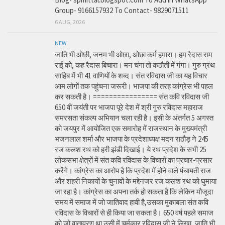
Group- 9166157932 To Contact- 9829071511
6 AUG, 2026
NEW
जाति भी ओछी, जनम भी ओछा, ओछा कर्म हमारा। हम रैदास राम
राई को, कह रैदास बिचारा। मन चंगा तो कठौती में गंगा। गुरु ग्रंथ
साहिब में भी 41 वाणियों के शब्द। संत रविदास जी का यह विचार
आम लोगों तक पहुंचना जरूरी। भाजपा की तरह कांग्रेस भी पहल
कर सकती है। ================ संत कवि रविदास जी
650 वीं जयंती पर भाजपा पूरे देश में श्री गुरु रविदास महाराज
समरसता संकल्प अभियान चला रही है। इसी के अंतर्गत 5 अगस्त
को जयपुर में आयोजित एक समारोह में राजस्थान के मुख्यमंत्री
भजनलाल शर्मा और भाजपा के प्रदेशाध्यक्ष मदन राठौड़ ने 245
रज कलश रथ को हरी झंडी दिखाई। ये रथ प्रदेश के सभी 25
लोकसभा क्षेत्रों में संत कवि रविदास के विचारों का प्रचार-प्रसार
करेंगे। कांग्रेस का आरोप है कि प्रदेश में होने वाले पंचायती राज
और शहरी निकायों के चुनावों के मद्देनजर रज कलश रथ को घुमाया
जा रहा है। कांग्रेस का अपना तर्क हो सकता है कि लेकिन मौजूदा
समय में समाज में जो जातिवाद हावी है,उसका मुकाबला संत कवि
रविदास के विचारों से ही किया जा सकता है। 650 वर्ष पहले समाज
को जो वातावरण था उसी में चर्मकार रविदास जी ने लिखा, जाति भी