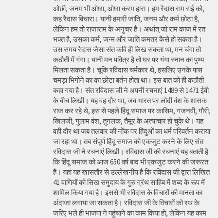
ओछी, जनम भी ओछा, ओछा करम हारा। हम रैदास राम राई को,
कह रैदास बिचारा। यानी हमारी जाति, जनम और कर्म छोटा है,
लेकिन हम तो राजाराम के अनुचर है। अर्थात् जो राम काज में रत
भक्त है, उसका कर्म, जन्म और जाति कमतर कैसे हो सकता है।
उस समय रैदास जैसा संत कवि ही लिख सकता था, मन चंगा तो
कठौती में गंगा। यानी मन पवित्र है तो घर पर गंगा स्नान का पुण्य
मिलता सकता है। चूंकि रविदास चर्मकार थे, इसलिए उनके पास
चमड़ा भिगोने का का छोटा बर्तन होता था। इस बात को ही कठौती
कहा गया है। संत रविदास जी ने अपनी रचनाएं 1489 से 1471 ईवी
के बीच लिखी। यह वह दौर था, जब भारत पर लोदी वंश के शासक
राज कर रहे थे, इस से पहले हिंदू समाज पर कासिम, गजनवी, गौरी,
खिलजी, गुलाम वंश, तुगलक, तैमूर के अत्याचार हो चुके थे। यह
वही दौर था जब तलवार की नोंक पर हिंदुओं का धर्म परिवर्तन कराया
जा रहा था। तब संपूर्ण हिंदू समाज को एकजुट करने के लिए संत
रविदास जी ने रचनाएं लिखी। रविदास जी की रचनाएं यह बताती है
कि हिंदू समाज को आज 650 वर्ष बाद भी एकजुट करने की जरूरत
है। यहां यह खासतौर से उल्लेखनीय है कि रविदास जी द्वारा लिखित
41 वाणियोंं को सिख समुदाय के गुरु ग्रंथ साहिब में शब्द के रूप में
शामिल किया गया है। इससे भी रविदास के विचारों की मानता का
अंदाजा लगाया जा सकता है। रविदास जी के विचारों को रथ के
जरिए भले ही भाजपा ने पहुंचाने का काम किया हो, लेकिन यह काम