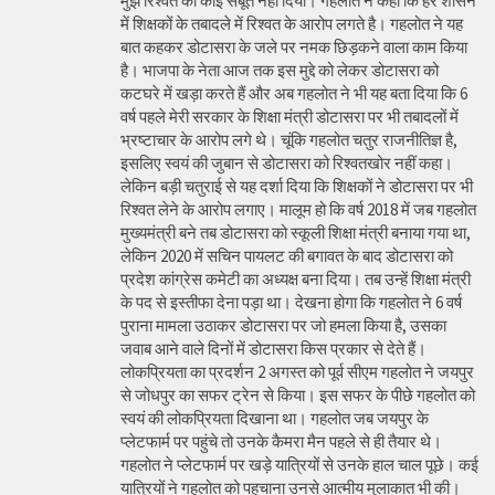
मुझे रिश्वत का कोई सबूत नहीं दिया। गहलोत ने कहा कि हर शासन
में शिक्षकों के तबादले में रिश्वत के आरोप लगते है। गहलोत ने यह
बात कहकर डोटासरा के जले पर नमक छिड़कने वाला काम किया
है। भाजपा के नेता आज तक इस मुद्दे को लेकर डोटासरा को
कटघरे में खड़ा करते हैं और अब गहलोत ने भी यह बता दिया कि 6
वर्ष पहले मेरी सरकार के शिक्षा मंत्री डोटासरा पर भी तबादलों में
भ्रष्टाचार के आरोप लगे थे। चूंकि गहलोत चतुर राजनीतिज्ञ है,
इसलिए स्वयं की जुबान से डोटासरा को रिश्वतखोर नहीं कहा।
लेकिन बड़ी चतुराई से यह दर्शा दिया कि शिक्षकों ने डोटासरा पर भी
रिश्वत लेने के आरोप लगाए। मालूम हो कि वर्ष 2018 में जब गहलोत
मुख्यमंत्री बने तब डोटासरा को स्कूली शिक्षा मंत्री बनाया गया था,
लेकिन 2020 में सचिन पायलट की बगावत के बाद डोटासरा को
प्रदेश कांग्रेस कमेटी का अध्यक्ष बना दिया। तब उन्हें शिक्षा मंत्री
के पद से इस्तीफा देना पड़ा था। देखना होगा कि गहलोत ने 6 वर्ष
पुराना मामला उठाकर डोटासरा पर जो हमला किया है, उसका
जवाब आने वाले दिनों में डोटासरा किस प्रकार से देते हैं।
लोकप्रियता का प्रदर्शन 2 अगस्त को पूर्व सीएम गहलोत ने जयपुर
से जोधपुर का सफर ट्रेन से किया। इस सफर के पीछे गहलोत को
स्वयं की लोकप्रियता दिखाना था। गहलोत जब जयपुर के
प्लेटफार्म पर पहुंचे तो उनके कैमरा मैन पहले से ही तैयार थे।
गहलोत ने प्लेटफार्म पर खड़े यात्रियों से उनके हाल चाल पूछे। कई
यात्रियों ने गहलोत को पहचाना उनसे आत्मीय मुलाकात भी की।