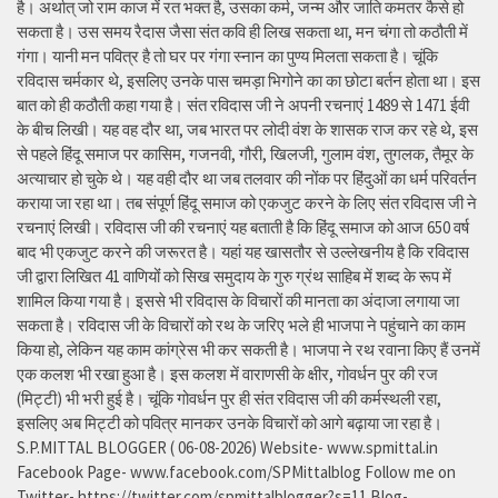
है। अर्थात् जो राम काज में रत भक्त है, उसका कर्म, जन्म और जाति कमतर कैसे हो
सकता है। उस समय रैदास जैसा संत कवि ही लिख सकता था, मन चंगा तो कठौती में
गंगा। यानी मन पवित्र है तो घर पर गंगा स्नान का पुण्य मिलता सकता है। चूंकि
रविदास चर्मकार थे, इसलिए उनके पास चमड़ा भिगोने का का छोटा बर्तन होता था। इस
बात को ही कठौती कहा गया है। संत रविदास जी ने अपनी रचनाएं 1489 से 1471 ईवी
के बीच लिखी। यह वह दौर था, जब भारत पर लोदी वंश के शासक राज कर रहे थे, इस
से पहले हिंदू समाज पर कासिम, गजनवी, गौरी, खिलजी, गुलाम वंश, तुगलक, तैमूर के
अत्याचार हो चुके थे। यह वही दौर था जब तलवार की नोंक पर हिंदुओं का धर्म परिवर्तन
कराया जा रहा था। तब संपूर्ण हिंदू समाज को एकजुट करने के लिए संत रविदास जी ने
रचनाएं लिखी। रविदास जी की रचनाएं यह बताती है कि हिंदू समाज को आज 650 वर्ष
बाद भी एकजुट करने की जरूरत है। यहां यह खासतौर से उल्लेखनीय है कि रविदास
जी द्वारा लिखित 41 वाणियोंं को सिख समुदाय के गुरु ग्रंथ साहिब में शब्द के रूप में
शामिल किया गया है। इससे भी रविदास के विचारों की मानता का अंदाजा लगाया जा
सकता है। रविदास जी के विचारों को रथ के जरिए भले ही भाजपा ने पहुंचाने का काम
किया हो, लेकिन यह काम कांग्रेस भी कर सकती है। भाजपा ने रथ रवाना किए हैं उनमें
एक कलश भी रखा हुआ है। इस कलश में वाराणसी के क्षीर, गोवर्धन पुर की रज
(मिट्टी) भी भरी हुई है। चूंकि गोवर्धन पुर ही संत रविदास जी की कर्मस्थली रहा,
इसलिए अब मिट्टी को पवित्र मानकर उनके विचारों को आगे बढ़ाया जा रहा है।
S.P.MITTAL BLOGGER ( 06-08-2026) Website- www.spmittal.in
Facebook Page- www.facebook.com/SPMittalblog Follow me on
Twitter- https://twitter.com/spmittalblogger?s=11 Blog-