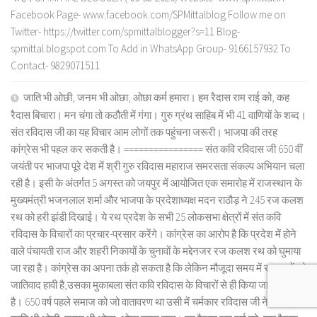
Facebook Page- www.facebook.com/SPMittalblog Follow me on
Twitter- https://twitter.com/spmittalblogger?s=11 Blog-
spmittal.blogspot.com To Add in WhatsApp Group- 9166157932 To
Contact- 9829071511
जाति भी ओछी, जनम भी ओछा, ओछा कर्म हमारा। हम रैदास राम राई को, कह
रैदास बिचारा। मन चंगा तो कठौती में गंगा। गुरु ग्रंथ साहिब में भी 41 वाणियों के शब्द।
संत रविदास जी का यह विचार आम लोगों तक पहुंचना जरूरी। भाजपा की तरह
कांग्रेस भी पहल कर सकती है। ================ संत कवि रविदास जी 650 वीं
जयंती पर भाजपा पूरे देश में श्री गुरु रविदास महाराज समरसता संकल्प अभियान चला
रही है। इसी के अंतर्गत 5 अगस्त को जयपुर में आयोजित एक समारोह में राजस्थान के
मुख्यमंत्री भजनलाल शर्मा और भाजपा के प्रदेशाध्यक्ष मदन राठौड़ ने 245 रज कलश
रथ को हरी झंडी दिखाई। ये रथ प्रदेश के सभी 25 लोकसभा क्षेत्रों में संत कवि
रविदास के विचारों का प्रचार-प्रसार करेंगे। कांग्रेस का आरोप है कि प्रदेश में होने
वाले पंचायती राज और शहरी निकायों के चुनावों के मद्देनजर रज कलश रथ को घुमाया
जा रहा है। कांग्रेस का अपना तर्क हो सकता है कि लेकिन मौजूदा समय में समाज में जो
जातिवाद हावी है,उसका मुकाबला संत कवि रविदास के विचारों से ही किया जा सकता
है। 650 वर्ष पहले समाज को जो वातावरण था उसी में चर्मकार रविदास जी ने लिखा,