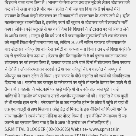
छिड़कने वाला काम किया है। भाजपा के नेता आज तक इस मुद्दे को लेकर डोटासरा को
कटघरे में खड़ा करते हैं और अब गहलोत ने भी यह बता दिया कि 6 वर्ष पहले मेरी
सरकार के शिक्षा मंत्री डोटासरा पर भी तबादलों में भ्रष्टाचार के आरोप लगे थे। चूंकि
गहलोत चतुर राजनीतिज्ञ है, इसलिए स्वयं की जुबान से डोटासरा को रिश्वतखोर नहीं
कहा। लेकिन बड़ी चतुराई से यह दर्शा दिया कि शिक्षकों ने डोटासरा पर भी रिश्वत लेने
के आरोप लगाए। मालूम हो कि वर्ष 2018 में जब गहलोत मुख्यमंत्री बने तब डोटासरा
को स्कूली शिक्षा मंत्री बनाया गया था, लेकिन 2020 में सचिन पायलट की बगावत के
बाद डोटासरा को प्रदेश कांग्रेस कमेटी का अध्यक्ष बना दिया। तब उन्हें शिक्षा मंत्री के
पद से इस्तीफा देना पड़ा था। देखना होगा कि गहलोत ने 6 वर्ष पुराना मामला उठाकर
डोटासरा पर जो हमला किया है, उसका जवाब आने वाले दिनों में डोटासरा किस प्रकार
से देते हैं। लोकप्रियता का प्रदर्शन 2 अगस्त को पूर्व सीएम गहलोत ने जयपुर से
जोधपुर का सफर ट्रेन से किया। इस सफर के पीछे गहलोत को स्वयं की लोकप्रियता
दिखाना था। गहलोत जब जयपुर के प्लेटफार्म पर पहुंचे तो उनके कैमरा मैन पहले से ही
तैयार थे। गहलोत ने प्लेटफार्म पर खड़े यात्रियों से उनके हाल चाल पूछे। कई
यात्रियों ने गहलोत को पहचाना उनसे आत्मीय मुलाकात भी की। गहलोत ने एक कुली
से भी उसके हाल जाने। प्लेटफार्म के बा जब गहलोत ट्रेन के कोच में पहुंचे तो यहां भी
एक एक यात्री से हाथ मिलाया। कोई डेढ़ दो मिनट के इस वीडियो को फिल्मी गाने के
साथ गहलोत ने स्वयं सोशल मीडिया पर पोस्ट किया है। इस वीडियो के माध्यम से यह
जताने का प्रयास किया गया है कि वे आज भी प्रदेश भर में लोकप्रिय हैं।
S.P.MITTAL BLOGGER ( 03-08-2026) Website- www.spmittal.in
Facebook Page- www.facebook.com/SPMittalblog Follow me on