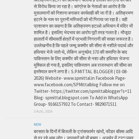
से विरोध किया जा रहा है। कांग्रेस के नेताओं का आरोप है कि
मुसलमानों को निशाना बनाकर कार्यवाही की जा री है। अतिक्रमण
हटाने के नाम पर पुरानी मस्जिदों को भी गिराया जा रहा है। वही
प्रशासन का कहना है कि अतिक्रमण हटाओ अभियान में मंदिर भी
शामिल है। इसलिए भेदभाव का आरोप पूरी तरह गलत है। मौजूदा
हालातों में सीमावर्ती क्षेत्रों में प्रभावी निगरानी की सख्त जरूरत है।
उल्लेखनीय है कि पहले जम्मू कश्मीर की सीमा से नशीले पदार्थ और
हथियार भेजे जाते थे, लेकिन अनुच्छेद 370 की समाप्ति के बाद
पाकिस्तान के लिए कश्मीर की सीमा से नशा और हथियार भेजना
मुश्किल हो गया है, इसलिए पाकिस्तान अब राजस्थान की सीमा का
इस्तेमाल करने लगा है। S.P.MITTAL BLOGGER ( 03-08-
2026) Website- www.spmittal.in Facebook Page-
www.facebook.com/SPMittalblog Follow me on
Twitter- https://twitter.com/spmittalblogger?s=11
Blog- spmittal.blogspot.com To Add in WhatsApp
Group- 9166157932 To Contact- 9829071511
3 AUG, 2026
NEW
बरसात के दिनों में बिजली के ट्रांसफार्मर खंभों, फीडर बॉक्स आदि
से दूर रहे आम लोग। जानवरों को भी बचाए। अजमेर में टाटा पावर