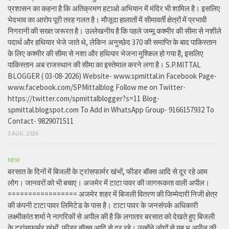
प्रशासन का कहना है कि अतिक्रमण हटाओ अभियान में मंदिर भी शामिल है। इसलिए
भेदभाव का आरोप पूरी तरह गलत है। मौजूदा हालातों में सीमावर्ती क्षेत्रों में प्रभावी
निगरानी की सख्त जरूरत है। उल्लेखनीय है कि पहले जम्मू कश्मीर की सीमा से नशीले
पदार्थ और हथियार भेजे जाते थे, लेकिन अनुच्छेद 370 की समाप्ति के बाद पाकिस्तान
के लिए कश्मीर की सीमा से नशा और हथियार भेजना मुश्किल हो गया है, इसलिए
पाकिस्तान अब राजस्थान की सीमा का इस्तेमाल करने लगा है। S.P.MITTAL
BLOGGER ( 03-08-2026) Website- www.spmittal.in Facebook Page-
www.facebook.com/SPMittalblog Follow me on Twitter-
https://twitter.com/spmittalblogger?s=11 Blog-
spmittal.blogspot.com To Add in WhatsApp Group- 9166157932 To
Contact- 9829071511
3 AUG, 2026
NEW
बरसात के दिनों में बिजली के ट्रांसफार्मर खंभों, फीडर बॉक्स आदि से दूर रहे आम
लोग। जानवरों को भी बचाए। अजमेर में टाटा पावर की जागरूकता वाली अपील।
================= अजमेर शहर में बिजली वितरण की जिम्मेदारी निजी क्षेत्र
की कंपनी टाटा पावर लिमिटेड के पास है। टाटा पावर के जनसंपर्क अधिकारी
लक्ष्मीकांत शर्मा ने नागरिकों से अपील की है कि लगातार बरसात को देखते हुए बिजली
के ट्रांसफार्मर खंभों, फीडर बॉक्स आदि से दूर रहे। उन्होंने लोगों से यह भ अपील की