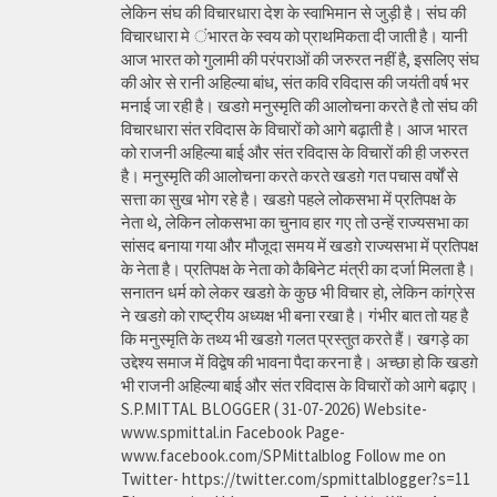
लेकिन संघ की विचारधारा देश के स्वाभिमान से जुड़ी है। संघ की
विचारधारा मे ंभारत के स्वय को प्राथमिकता दी जाती है। यानी
आज भारत को गुलामी की परंपराओं की जरुरत नहीं है, इसलिए संघ
की ओर से रानी अहिल्या बांध, संत कवि रविदास की जयंती वर्ष भर
मनाई जा रही है। खडग़े मनुस्मृति की आलोचना करते है तो संघ की
विचारधारा संत रविदास के विचारों को आगे बढ़ाती है। आज भारत
को राजनी अहिल्या बाई और संत रविदास के विचारों की ही जरुरत
है। मनुस्मृति की आलोचना करते करते खडग़े गत पचास वर्षों से
सत्ता का सुख भोग रहे है। खडग़े पहले लोकसभा में प्रतिपक्ष के
नेता थे, लेकिन लोकसभा का चुनाव हार गए तो उन्हें राज्यसभा का
सांसद बनाया गया और मौजूदा समय में खडग़े राज्यसभा में प्रतिपक्ष
के नेता है। प्रतिपक्ष के नेता को कैबिनेट मंत्री का दर्जा मिलता है।
सनातन धर्म को लेकर खडग़े के कुछ भी विचार हो, लेकिन कांग्रेस
ने खडग़े को राष्ट्रीय अध्यक्ष भी बना रखा है। गंभीर बात तो यह है
कि मनुस्मृति के तथ्य भी खडग़े गलत प्रस्तुत करते हैं। खगड़े का
उद्देश्य समाज में विद्वेष की भावना पैदा करना है। अच्छा हो कि खडग़े
भी राजनी अहिल्या बाई और संत रविदास के विचारों को आगे बढ़ाए।
S.P.MITTAL BLOGGER ( 31-07-2026) Website-
www.spmittal.in Facebook Page-
www.facebook.com/SPMittalblog Follow me on
Twitter- https://twitter.com/spmittalblogger?s=11