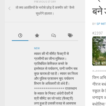
PREVIOUS STORY
बने 
तो क्या आतंकियों के भरोसे छोड़ दें कश्मीर को? कैसे
सुधरेंगे हालात।
BY
SP MIT
#2397
NEW
ब्यावर की भी सीमेंट फैक्ट्री से
ग्रामीणों का जीना मुश्किल।
प्रतिबंधित केमिकल कचरे के
इस्तेमाल से पर्यावरण, पानी जमीन सब
=-====
कुछ खराब हो रहा है। ब्यावर का जिला
जिन अभिभा
और पुलिस प्रशासन चुप: पर्यावरण
विभाग के अधिकारी तो अंधे हैं।
नीरज बधो
================ राजस्थान
स्कूल के 
के ब्यावर के निकट अंधेरी देवरी में
धनाढ्य अ
श्री सीमेंट का जो प्लांट (फैक्ट्री)
लगा हुआ है उसकी वजह से आसपास
बधोतिया 