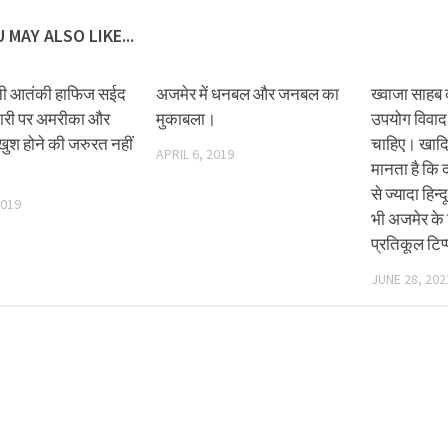
 MAY ALSO LIKE...
नी आतंकी हाफिज सईद
अजमेर में धनबल और जनबल का
ख्वाजा साहब
तारी पर अमरीका और
मुकाबला।
उपयोग विवाद 
ुश होने की जरुरत नहीं
चाहिए। खादि
APRIL 6, 2019
मानता है कि द
से ज्यादा हिन्
2019
भी अजमेर के ह
प्रतिकूल टिप
JUNE 28, 202