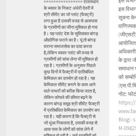
इस विभाग
================ राजस्थान
के ब्यावर के निकट अंधेरी देवरी में
इस विभाग 
श्री सीमेंट का जो प्लांट (फैक्ट्री)
सूचना केन्
लगा हुआ है उसकी वजह से आसपास
वाणिज्यक 
के ग्रामीणों का जीना मुश्किल हो गया
है। यह प्लांट देश के सुविख्यात बांगड़
(जीएसटी) 
औद्योगिक घराने का है। यूं तो बांगड़
आयोजित क
घराना समाजसेवा का दावा करता
अधिकारी ए
है,लेकिन ब्यावर प्लांट की वजह से
ग्रामीणों को सांस लेना भी मुश्किल हो
के द्वारा
रहा है। ग्रामीणों के अनुसार पिछले
समाधान भी
कुछ दिनों में फैक्ट्री में प्रतिबंधित
को सम्बोध
केमिकल का उपयोग हो रहा है। यह
केमिकल सीमेंट बनाने के काम आने
(एस.पी.म
वाले पत्थरों को बरीक किया जाता है,
नोट: फोट
लेकिन कोयले की कीमत बढ़ने के
https:/
कारण बांगड़ समूह श्री सीमेंट फैक्ट्री
में प्रतिबंधित केमिकल का उपयोग कर
www.fa
रहा है। यही कारण है कि फैक्ट्री से
Blog:- 
जो धुंआ निकलता है, उसकी वजह से
M-098290
आस पास के लोगों को सांस लेने में
मुश्किल हो रही है। कई ग्रामीणों को