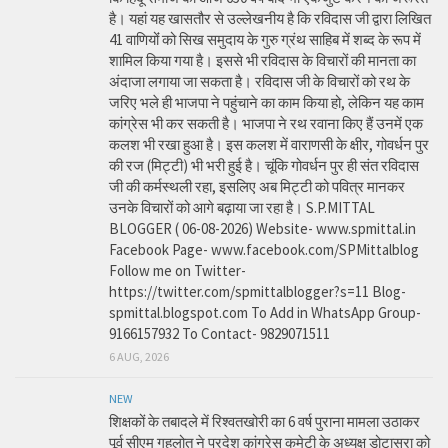
है। यहां यह खासतौर से उल्लेखनीय है कि रविदास जी द्वारा लिखित
41 वाणियोंं को सिख समुदाय के गुरु ग्रंथ साहिब में शब्द के रूप में
शामिल किया गया है। इससे भी रविदास के विचारों की मानता का
अंदाजा लगाया जा सकता है। रविदास जी के विचारों को रथ के
जरिए भले ही भाजपा ने पहुंचाने का काम किया हो, लेकिन यह काम
कांग्रेस भी कर सकती है। भाजपा ने रथ रवाना किए हैं उनमें एक
कलश भी रखा हुआ है। इस कलश में वाराणसी के क्षीर, गोवर्धन पुर
की रज (मिट्टी) भी भरी हुई है। चूंकि गोवर्धन पुर ही संत रविदास
जी की कर्मस्थली रहा, इसलिए अब मिट्टी को पवित्र मानकर
उनके विचारों को आगे बढ़ाया जा रहा है। S.P.MITTAL
BLOGGER ( 06-08-2026) Website- www.spmittal.in
Facebook Page- www.facebook.com/SPMittalblog
Follow me on Twitter-
https://twitter.com/spmittalblogger?s=11 Blog-
spmittal.blogspot.com To Add in WhatsApp Group-
9166157932 To Contact- 9829071511
6 AUG, 2026
NEW
शिक्षकों के तबादले में रिश्वतखोरी का 6 वर्ष पुराना मामला उठाकर
पूर्व सीएम गहलोत ने प्रदेश कांग्रेस कमेटी के अध्यक्ष डोटासरा को