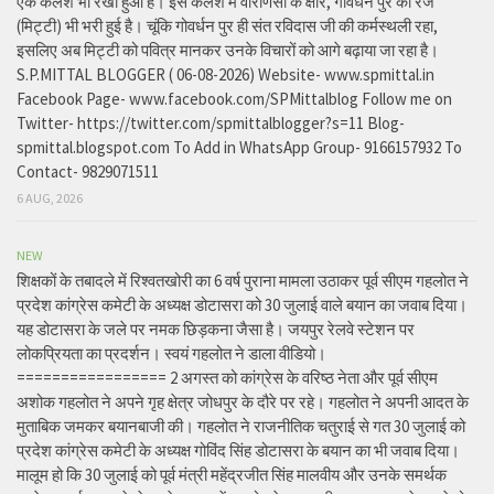
एक कलश भी रखा हुआ है। इस कलश में वाराणसी के क्षीर, गोवर्धन पुर की रज
(मिट्टी) भी भरी हुई है। चूंकि गोवर्धन पुर ही संत रविदास जी की कर्मस्थली रहा,
इसलिए अब मिट्टी को पवित्र मानकर उनके विचारों को आगे बढ़ाया जा रहा है।
S.P.MITTAL BLOGGER ( 06-08-2026) Website- www.spmittal.in
Facebook Page- www.facebook.com/SPMittalblog Follow me on
Twitter- https://twitter.com/spmittalblogger?s=11 Blog-
spmittal.blogspot.com To Add in WhatsApp Group- 9166157932 To
Contact- 9829071511
6 AUG, 2026
NEW
शिक्षकों के तबादले में रिश्वतखोरी का 6 वर्ष पुराना मामला उठाकर पूर्व सीएम गहलोत ने
प्रदेश कांग्रेस कमेटी के अध्यक्ष डोटासरा को 30 जुलाई वाले बयान का जवाब दिया।
यह डोटासरा के जले पर नमक छिड़कना जैसा है। जयपुर रेलवे स्टेशन पर
लोकप्रियता का प्रदर्शन। स्वयं गहलोत ने डाला वीडियो।
================= 2 अगस्त को कांग्रेस के वरिष्ठ नेता और पूर्व सीएम
अशोक गहलोत ने अपने गृह क्षेत्र जोधपुर के दौरे पर रहे। गहलोत ने अपनी आदत के
मुताबिक जमकर बयानबाजी की। गहलोत ने राजनीतिक चतुराई से गत 30 जुलाई को
प्रदेश कांग्रेस कमेटी के अध्यक्ष गोविंद सिंह डोटासरा के बयान का भी जवाब दिया।
मालूम हो कि 30 जुलाई को पूर्व मंत्री महेंद्रजीत सिंह मालवीय और उनके समर्थक