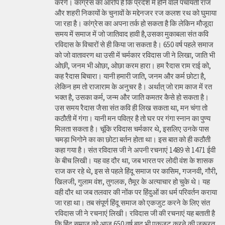
करेंगे। कांग्रेस का आरोप है कि प्रदेश में होने वाले पंचायती राज
और शहरी निकायों के चुनावों के मद्देनजर रज कलश रथ को घुमाया
जा रहा है। कांग्रेस का अपना तर्क हो सकता है कि लेकिन मौजूदा
समय में समाज में जो जातिवाद हावी है,उसका मुकाबला संत कवि
रविदास के विचारों से ही किया जा सकता है। 650 वर्ष पहले समाज
को जो वातावरण था उसी में चर्मकार रविदास जी ने लिखा, जाति भी
ओछी, जनम भी ओछा, ओछा करम हारा। हम रैदास राम राई को,
कह रैदास बिचारा। यानी हमारी जाति, जनम और कर्म छोटा है,
लेकिन हम तो राजाराम के अनुचर है। अर्थात् जो राम काज में रत
भक्त है, उसका कर्म, जन्म और जाति कमतर कैसे हो सकता है।
उस समय रैदास जैसा संत कवि ही लिख सकता था, मन चंगा तो
कठौती में गंगा। यानी मन पवित्र है तो घर पर गंगा स्नान का पुण्य
मिलता सकता है। चूंकि रविदास चर्मकार थे, इसलिए उनके पास
चमड़ा भिगोने का का छोटा बर्तन होता था। इस बात को ही कठौती
कहा गया है। संत रविदास जी ने अपनी रचनाएं 1489 से 1471 ईवी
के बीच लिखी। यह वह दौर था, जब भारत पर लोदी वंश के शासक
राज कर रहे थे, इस से पहले हिंदू समाज पर कासिम, गजनवी, गौरी,
खिलजी, गुलाम वंश, तुगलक, तैमूर के अत्याचार हो चुके थे। यह
वही दौर था जब तलवार की नोंक पर हिंदुओं का धर्म परिवर्तन कराया
जा रहा था। तब संपूर्ण हिंदू समाज को एकजुट करने के लिए संत
रविदास जी ने रचनाएं लिखी। रविदास जी की रचनाएं यह बताती है
कि हिंदू समाज को आज 650 वर्ष बाद भी एकजुट करने की जरूरत