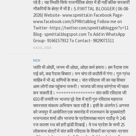
रहे है। यह स्थिति सिर्फ राजनीतिक क्षेत्र में ही नहीं बल्कि सरकारी
नौकरियों के क्षेत्र में भी है। S.P.MITTAL BLOGGER ( 06-08-
2026) Website- www.spmittal.in Facebook Page-
www.facebook.com/SPMittalblog Follow me on
Twitter- https://twitter.com/spmittalblogger?s=11
Blog- spmittal.blogspot.com To Add in WhatsApp
Group- 9166157932 To Contact- 9829071511
6 AUG, 2026
NEW
जाति भी ओछी, जनम भी ओछा, ओछा कर्म हमारा। हम रैदास राम
राई को, कह रैदास बिचारा। मन चंगा तो कठौती में गंगा। गुरु ग्रंथ
साहिब में भी 41 वाणियों के शब्द। संत रविदास जी का यह विचार
आम लोगों तक पहुंचना जरूरी। भाजपा की तरह कांग्रेस भी पहल
कर सकती है। ================ संत कवि रविदास जी
650 वीं जयंती पर भाजपा पूरे देश में श्री गुरु रविदास महाराज
समरसता संकल्प अभियान चला रही है। इसी के अंतर्गत 5 अगस्त
को जयपुर में आयोजित एक समारोह में राजस्थान के मुख्यमंत्री
भजनलाल शर्मा और भाजपा के प्रदेशाध्यक्ष मदन राठौड़ ने 245
रज कलश रथ को हरी झंडी दिखाई। ये रथ प्रदेश के सभी 25
लोकसभा क्षेत्रों में संत कवि रविदास के विचारों का प्रचार-प्रसार