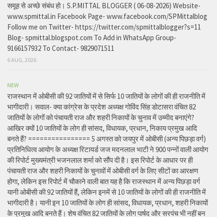
समूह से अच्छे संबंध हो। S.P.MITTAL BLOGGER ( 06-08-2026) Website-
www.spmittal.in Facebook Page- www.facebook.com/SPMittalblog
Follow me on Twitter- https://twitter.com/spmittalblogger?s=11
Blog- spmittal.blogspot.com To Add in WhatsApp Group-
9166157932 To Contact- 9829071511
6 AUG, 2026
NEW
राजस्थान में ओबीसी की 92 जातियों में से सिर्फ 10 जातियों के लोगों की ही राजनीति में
भागीदारी। सवाल- क्या कांग्रेस के प्रदेश अध्यक्ष गोविंद सिंह डोटासरा वंचित 82
जातियों के लोगों को पंचायती राज और शहरी निकायों के चुनाव में उम्मीद बनाएंगे?
आखिर क्यों 10 जातियों के लोग ही सांसद, विधायक, प्रधान, निकाय प्रमुख आदि
बनते हैं? ================ 5 अगस्त को जयपुर में ओबीसी (अन्य पिछड़ा वर्ग)
प्रतिनिधित्व आयोग के अध्यक्ष रिटायर्ड जज मदनलाल भाटी ने 900 पन्नों वाली आयोग
की रिपोर्ट मुख्यमंत्री भजनलाल शर्मा को सौंप दी है। इस रिपोर्ट के आधार पर ही
पंचायती राज और शहरी निकायों के चुनावों में ओबीसी वर्ग के लिए सीटों का आरक्षण
होगा, लेकिन इस रिपोर्ट में चौकाने वाली बात यह है कि राजस्थान में अन्य पिछड़ा वर्ग
यानी ओबीसी की 92 जातियों हैं, लेकिन इनमें से 10 जातियों के लोगों की ही राजनीति में
भागीदारी है। यानी इन 10 जातियों के लोग ही सांसद, विधायक, प्रधान, शहरी निकायों
के प्रमुख आदि बनते हैं। शेष वंचित 82 जातियों के लोग पार्षद और सरपंच भी नहीं बन