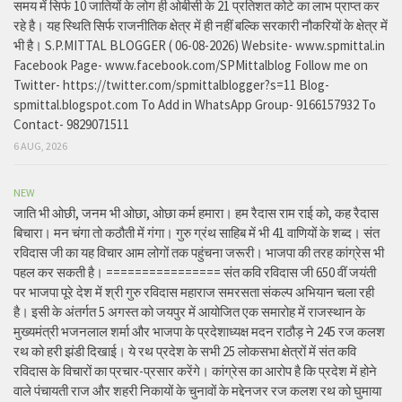
समय में सिर्फ 10 जातियों के लोग ही ओबीसी के 21 प्रतिशत कोटे का लाभ प्राप्त कर
रहे है। यह स्थिति सिर्फ राजनीतिक क्षेत्र में ही नहीं बल्कि सरकारी नौकरियों के क्षेत्र में
भी है। S.P.MITTAL BLOGGER ( 06-08-2026) Website- www.spmittal.in
Facebook Page- www.facebook.com/SPMittalblog Follow me on
Twitter- https://twitter.com/spmittalblogger?s=11 Blog-
spmittal.blogspot.com To Add in WhatsApp Group- 9166157932 To
Contact- 9829071511
6 AUG, 2026
NEW
जाति भी ओछी, जनम भी ओछा, ओछा कर्म हमारा। हम रैदास राम राई को, कह रैदास
बिचारा। मन चंगा तो कठौती में गंगा। गुरु ग्रंथ साहिब में भी 41 वाणियों के शब्द। संत
रविदास जी का यह विचार आम लोगों तक पहुंचना जरूरी। भाजपा की तरह कांग्रेस भी
पहल कर सकती है। ================ संत कवि रविदास जी 650 वीं जयंती
पर भाजपा पूरे देश में श्री गुरु रविदास महाराज समरसता संकल्प अभियान चला रही
है। इसी के अंतर्गत 5 अगस्त को जयपुर में आयोजित एक समारोह में राजस्थान के
मुख्यमंत्री भजनलाल शर्मा और भाजपा के प्रदेशाध्यक्ष मदन राठौड़ ने 245 रज कलश
रथ को हरी झंडी दिखाई। ये रथ प्रदेश के सभी 25 लोकसभा क्षेत्रों में संत कवि
रविदास के विचारों का प्रचार-प्रसार करेंगे। कांग्रेस का आरोप है कि प्रदेश में होने
वाले पंचायती राज और शहरी निकायों के चुनावों के मद्देनजर रज कलश रथ को घुमाया