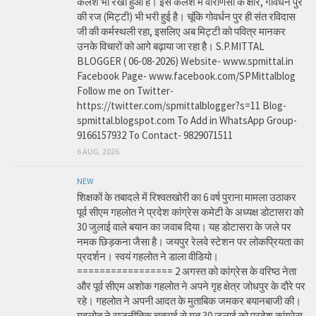
कलश भी रखा हुआ है। इस कलश में वाराणसी के क्षीर, गोवर्धन पुर
की रज (मिट्टी) भी भरी हुई है। चूंकि गोवर्धन पुर ही संत रविदास
जी की कर्मस्थली रहा, इसलिए अब मिट्टी को पवित्र मानकर
उनके विचारों को आगे बढ़ाया जा रहा है। S.P.MITTAL
BLOGGER ( 06-08-2026) Website- www.spmittal.in
Facebook Page- www.facebook.com/SPMittalblog
Follow me on Twitter-
https://twitter.com/spmittalblogger?s=11 Blog-
spmittal.blogspot.com To Add in WhatsApp Group-
9166157932 To Contact- 9829071511
6 AUG, 2026
NEW
शिक्षकों के तबादले में रिश्वतखोरी का 6 वर्ष पुराना मामला उठाकर
पूर्व सीएम गहलोत ने प्रदेश कांग्रेस कमेटी के अध्यक्ष डोटासरा को
30 जुलाई वाले बयान का जवाब दिया। यह डोटासरा के जले पर
नमक छिड़कना जैसा है। जयपुर रेलवे स्टेशन पर लोकप्रियता का
प्रदर्शन। स्वयं गहलोत ने डाला वीडियो।
================= 2 अगस्त को कांग्रेस के वरिष्ठ नेता
और पूर्व सीएम अशोक गहलोत ने अपने गृह क्षेत्र जोधपुर के दौरे पर
रहे। गहलोत ने अपनी आदत के मुताबिक जमकर बयानबाजी की।
गहलोत ने राजनीतिक चतुराई से गत 30 जुलाई को प्रदेश कांग्रेस