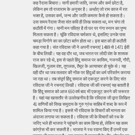
कह रैदास बिचारा। यानी हमारी जाति, जनम और कर्म छोटा है,
लेकिन हम तो राजाराम के अनुचर है। अर्थात् जो राम काज में रत
भक्त है, उसका कर्म, जन्म और जाति कमतर कैसे हो सकता है।
उस समय रैदास जैसा संत कवि ही लिख सकता था, मन चंगा तो
कठौती में गंगा। यानी मन पवित्र है तो घर पर गंगा स्नान का पुण्य
मिलता सकता है। चूंकि रविदास चर्मकार थे, इसलिए उनके पास
चमड़ा भिगोने का का छोटा बर्तन होता था। इस बात को ही कठौती
कहा गया है। संत रविदास जी ने अपनी रचनाएं 1489 से 1471 ईवी
के बीच लिखी। यह वह दौर था, जब भारत पर लोदी वंश के शासक
राज कर रहे थे, इस से पहले हिंदू समाज पर कासिम, गजनवी, गौरी,
खिलजी, गुलाम वंश, तुगलक, तैमूर के अत्याचार हो चुके थे। यह
वही दौर था जब तलवार की नोंक पर हिंदुओं का धर्म परिवर्तन कराया
जा रहा था। तब संपूर्ण हिंदू समाज को एकजुट करने के लिए संत
रविदास जी ने रचनाएं लिखी। रविदास जी की रचनाएं यह बताती है
कि हिंदू समाज को आज 650 वर्ष बाद भी एकजुट करने की जरूरत
है। यहां यह खासतौर से उल्लेखनीय है कि रविदास जी द्वारा लिखित
41 वाणियोंं को सिख समुदाय के गुरु ग्रंथ साहिब में शब्द के रूप में
शामिल किया गया है। इससे भी रविदास के विचारों की मानता का
अंदाजा लगाया जा सकता है। रविदास जी के विचारों को रथ के
जरिए भले ही भाजपा ने पहुंचाने का काम किया हो, लेकिन यह काम
कांग्रेस भी कर सकती है। भाजपा ने रथ रवाना किए हैं उनमें एक