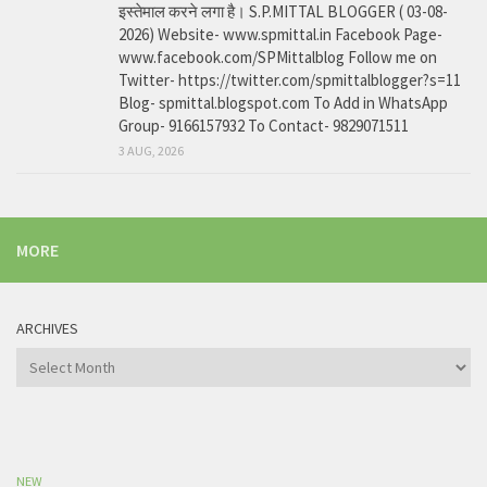
इस्तेमाल करने लगा है। S.P.MITTAL BLOGGER ( 03-08-
2026) Website- www.spmittal.in Facebook Page-
www.facebook.com/SPMittalblog Follow me on
Twitter- https://twitter.com/spmittalblogger?s=11
Blog- spmittal.blogspot.com To Add in WhatsApp
Group- 9166157932 To Contact- 9829071511
3 AUG, 2026
MORE
ARCHIVES
Archives
NEW