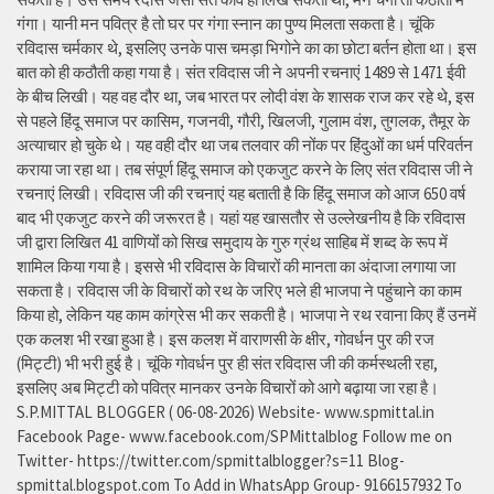
गंगा। यानी मन पवित्र है तो घर पर गंगा स्नान का पुण्य मिलता सकता है। चूंकि
रविदास चर्मकार थे, इसलिए उनके पास चमड़ा भिगोने का का छोटा बर्तन होता था। इस
बात को ही कठौती कहा गया है। संत रविदास जी ने अपनी रचनाएं 1489 से 1471 ईवी
के बीच लिखी। यह वह दौर था, जब भारत पर लोदी वंश के शासक राज कर रहे थे, इस
से पहले हिंदू समाज पर कासिम, गजनवी, गौरी, खिलजी, गुलाम वंश, तुगलक, तैमूर के
अत्याचार हो चुके थे। यह वही दौर था जब तलवार की नोंक पर हिंदुओं का धर्म परिवर्तन
कराया जा रहा था। तब संपूर्ण हिंदू समाज को एकजुट करने के लिए संत रविदास जी ने
रचनाएं लिखी। रविदास जी की रचनाएं यह बताती है कि हिंदू समाज को आज 650 वर्ष
बाद भी एकजुट करने की जरूरत है। यहां यह खासतौर से उल्लेखनीय है कि रविदास
जी द्वारा लिखित 41 वाणियोंं को सिख समुदाय के गुरु ग्रंथ साहिब में शब्द के रूप में
शामिल किया गया है। इससे भी रविदास के विचारों की मानता का अंदाजा लगाया जा
सकता है। रविदास जी के विचारों को रथ के जरिए भले ही भाजपा ने पहुंचाने का काम
किया हो, लेकिन यह काम कांग्रेस भी कर सकती है। भाजपा ने रथ रवाना किए हैं उनमें
एक कलश भी रखा हुआ है। इस कलश में वाराणसी के क्षीर, गोवर्धन पुर की रज
(मिट्टी) भी भरी हुई है। चूंकि गोवर्धन पुर ही संत रविदास जी की कर्मस्थली रहा,
इसलिए अब मिट्टी को पवित्र मानकर उनके विचारों को आगे बढ़ाया जा रहा है।
S.P.MITTAL BLOGGER ( 06-08-2026) Website- www.spmittal.in
Facebook Page- www.facebook.com/SPMittalblog Follow me on
Twitter- https://twitter.com/spmittalblogger?s=11 Blog-
spmittal.blogspot.com To Add in WhatsApp Group- 9166157932 To