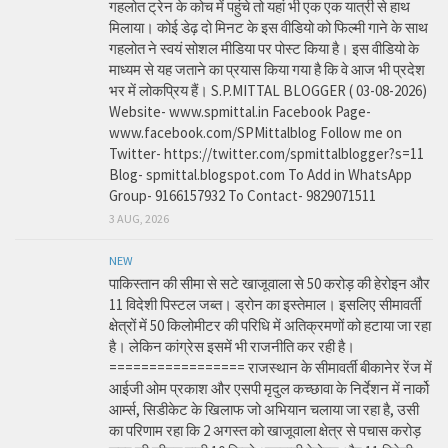
गहलोत ट्रेन के कोच में पहुंचे तो यहां भी एक एक यात्री से हाथ
मिलाया। कोई डेढ़ दो मिनट के इस वीडियो को फिल्मी गाने के साथ
गहलोत ने स्वयं सोशल मीडिया पर पोस्ट किया है। इस वीडियो के
माध्यम से यह जताने का प्रयास किया गया है कि वे आज भी प्रदेश
भर में लोकप्रिय हैं। S.P.MITTAL BLOGGER ( 03-08-2026)
Website- www.spmittal.in Facebook Page-
www.facebook.com/SPMittalblog Follow me on
Twitter- https://twitter.com/spmittalblogger?s=11
Blog- spmittal.blogspot.com To Add in WhatsApp
Group- 9166157932 To Contact- 9829071511
3 AUG, 2026
NEW
पाकिस्तान की सीमा से सटे खाजूवाला से 50 करोड़ की हेरोइन और
11 विदेशी पिस्टल जब्त। ड्रोन का इस्तेमाल। इसलिए सीमावर्ती
क्षेत्रों में 50 किलोमीटर की परिधि में अतिक्रमणों को हटाया जा रहा
है। लेकिन कांग्रेस इसमें भी राजनीति कर रही है।
================= राजस्थान के सीमावर्ती बीकानेर रेंज में
आईजी ओम प्रकाश और एसपी मृदुल कच्छावा के निर्देशन में नार्को
आर्म्स, सिडीकेट के खिलाफ जो अभियान चलाया जा रहा है, उसी
का परिणाम रहा कि 2 अगस्त को खाजूवाला क्षेत्र से पचास करोड़