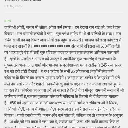
6 AUG, 2026
NEW
जाति भी ओछी, जनम भी ओछा, ओछा कर्म हमारा। हम रैदास राम राई को, कह रैदास
बिचारा। मन चंगा तो कठौती में गंगा। गुरु ग्रंथ साहिब में भी 41 वाणियों के शब्द। संत
रविदास जी का यह विचार आम लोगों तक पहुंचना जरूरी। भाजपा की तरह कांग्रेस भी
पहल कर सकती है। ================ संत कवि रविदास जी 650 वीं जयंती
पर भाजपा पूरे देश में श्री गुरु रविदास महाराज समरसता संकल्प अभियान चला रही
है। इसी के अंतर्गत 5 अगस्त को जयपुर में आयोजित एक समारोह में राजस्थान के
मुख्यमंत्री भजनलाल शर्मा और भाजपा के प्रदेशाध्यक्ष मदन राठौड़ ने 245 रज कलश
रथ को हरी झंडी दिखाई। ये रथ प्रदेश के सभी 25 लोकसभा क्षेत्रों में संत कवि
रविदास के विचारों का प्रचार-प्रसार करेंगे। कांग्रेस का आरोप है कि प्रदेश में होने
वाले पंचायती राज और शहरी निकायों के चुनावों के मद्देनजर रज कलश रथ को घुमाया
जा रहा है। कांग्रेस का अपना तर्क हो सकता है कि लेकिन मौजूदा समय में समाज में जो
जातिवाद हावी है,उसका मुकाबला संत कवि रविदास के विचारों से ही किया जा सकता
है। 650 वर्ष पहले समाज को जो वातावरण था उसी में चर्मकार रविदास जी ने लिखा,
जाति भी ओछी, जनम भी ओछा, ओछा करम हारा। हम रैदास राम राई को, कह रैदास
बिचारा। यानी हमारी जाति, जनम और कर्म छोटा है, लेकिन हम तो राजाराम के अनुचर
है। अर्थात् जो राम काज में रत भक्त है, उसका कर्म, जन्म और जाति कमतर कैसे हो
सकता है। उस समय रैदास जैसा संत कवि ही लिख सकता था, मन चंगा तो कठौती में