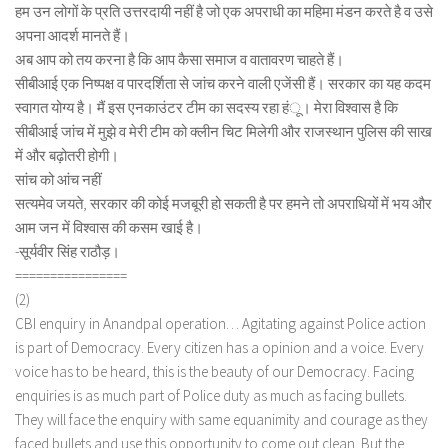
हम उन लोगों के प्रति उत्तरदायी नहीं है जो एक अपराधी का महिमा मंडन करते है व उसे
अपना आदर्श मानते हैं।
अब आप को तय करना है कि आप कैसा समाज व वातावरण चाहते हैं।
सीबीआई एक निष्पक्ष व पारदर्शिता से जांच करने वाली एजेंसी हैं। सरकार का यह कदम
स्वागत योग्य है। मैं इस एनकाउंटर टीम का सदस्य रहा हंू। मेरा विश्वास है कि
सीबीआई जांच में मुझे व मेरी टीम को क्लीन चिट मिलेगी और राजस्थान पुलिस की साख
में और बढ़ोतरी होगी।
सांच को आंच नहीं
सत्यमेव जयते, सरकार की कोई मजबूरी हो सकती है पर हमने तो अपराधियों में भय और
आम जन में विश्वास की कसम खाई है।
-सूर्यवीर सिंह राठौड़।
================
(2)
CBI enquiry in Anandpal operation… Agitating against Police action
is part of Democracy. Every citizen has a opinion and a voice. Every
voice has to be heard, this is the beauty of our Democracy. Facing
enquiries is as much part of Police duty as much as facing bullets.
They will face the enquiry with same equanimity and courage as they
faced bullets and use this opportunity to come out clean. But the