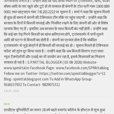
जागरूकता जरूरी है। उन्होंने कहा कि यदि किसी स्थान पर ट्रांसफार्मर, खंभो, फीडर
बॉक्स आदि के तार खुले और टूटे हो तो तत्काल ही कंपनी के टोल फ्री नंबर 1800 889
0001 तथा व्हाट्सएप नंबर 7412012222 पर सूचना दें। शर्मा ने कहा कि सूचना मिलते
ही कुछ ही समय में कंपनी की टेक्निकल टीम मौके पर पहुंच जाएगाी। उन्होंने कहा कि
बरसात के दिनों में बिजली सप्लाई और नियमित रखने के लिए कंपनी की ओर से विशेष
प्रयास किए गए हैं। इसलिए अब बरसात के साथ बिजली बंद नहीं होती। उन्होंने कहा
कि कई बार पेड़ गिरने बिजली का खंभा क्षतिग्रस्त होने, ट्रांसफार्मर में पानी घुसने
आदि की घटना से बिजली बंद होती है। कंपनी का प्रयास होता है कि संबंधित
ट्रांसफार्मर से जुड़े क्षेत्रों में ही बिजली की सप्लाई बंद हो। सूचना मिलते ही टेक्निकल
फॉल्ट को तुरंत दूर किया जाता है। उन्होंने कहा कि अब बिजली वितरण टाटा पावर
न्यूज टैक्नोलॉजी और एआई का भी उपयोग कर रहा है, इससे शिकायतों का निवारण
तत्काल हो रहा है। S.P.MITTAL BLOGGER ( 03-08-2026) Website-
www.spmittal.in Facebook Page- www.facebook.com/SPMittalblog
Follow me on Twitter- https://twitter.com/spmittalblogger?s=11
Blog- spmittal.blogspot.com To Add in WhatsApp Group-
9166157932 To Contact- 9829071511
3 AUG, 2026
NEW
एमडीएस यूनिवर्सिटी का सफर 38 वर्ष पहले दयानंद कॉलेज के हॉस्टल से शुरू हुआ