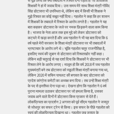
से पूछ लिया कि क्या तबादलों में रिश्वत देनी पड़ती है? तो अधिकांश
शिक्षकों ने हां में जवाब दिया। उस समय मेरे साथ शिक्षा मंत्री गोविंद
सिंह डोटासरा भी उपस्थित थे, लेकिन बाद में किसी भी शिक्षक ने
मुझे रिश्वत का कोई सबूत नहीं दिया। गहलोत ने कहा कि हर शासन
में शिक्षकों के तबादले में रिश्वत के आरोप लगते है। गहलोत ने यह
बात कहकर डोटासरा के जले पर नमक छिड़कने वाला काम किया
है। भाजपा के नेता आज तक इस मुद्दे को लेकर डोटासरा को
कटघरे में खड़ा करते हैं और अब गहलोत ने भी यह बता दिया कि 6
वर्ष पहले मेरी सरकार के शिक्षा मंत्री डोटासरा पर भी तबादलों में
भ्रष्टाचार के आरोप लगे थे। चूंकि गहलोत चतुर राजनीतिज्ञ है,
इसलिए स्वयं की जुबान से डोटासरा को रिश्वतखोर नहीं कहा।
लेकिन बड़ी चतुराई से यह दर्शा दिया कि शिक्षकों ने डोटासरा पर भी
रिश्वत लेने के आरोप लगाए। मालूम हो कि वर्ष 2018 में जब गहलोत
मुख्यमंत्री बने तब डोटासरा को स्कूली शिक्षा मंत्री बनाया गया था,
लेकिन 2020 में सचिन पायलट की बगावत के बाद डोटासरा को
प्रदेश कांग्रेस कमेटी का अध्यक्ष बना दिया। तब उन्हें शिक्षा मंत्री
के पद से इस्तीफा देना पड़ा था। देखना होगा कि गहलोत ने 6 वर्ष
पुराना मामला उठाकर डोटासरा पर जो हमला किया है, उसका
जवाब आने वाले दिनों में डोटासरा किस प्रकार से देते हैं।
लोकप्रियता का प्रदर्शन 2 अगस्त को पूर्व सीएम गहलोत ने जयपुर
से जोधपुर का सफर ट्रेन से किया। इस सफर के पीछे गहलोत को
स्वयं की लोकप्रियता दिखाना था। गहलोत जब जयपुर के