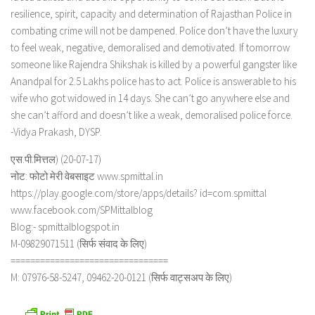
resilience, spirit, capacity and determination of Rajasthan Police in
combating crime will not be dampened. Police don’t have the luxury
to feel weak, negative, demoralised and demotivated. If tomorrow
someone like Rajendra Shikshak is killed by a powerful gangster like
Anandpal for 2.5 Lakhs police has to act. Police is answerable to his
wife who got widowed in 14 days. She can’t go anywhere else and
she can’t afford and doesn’t like a weak, demoralised police force.
-Vidya Prakash, DYSP.
एस.पी.मित्तल) (20-07-17)
नोट: फोटो मेरी वेबसाइट www.spmittal.in
https://play.google.com/store/apps/details? id=com.spmittal
www.facebook.com/SPMittalblog
Blog:- spmittalblogspot.in
M-09829071511 (सिर्फ संवाद के लिए)
================================
M: 07976-58-5247, 09462-20-0121 (सिर्फ वाट्सअप के लिए)