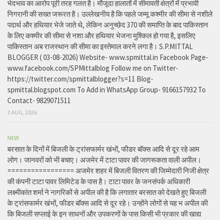
भेदभाव का आरोप पूरी तरह गलत है। मौजूदा हालातों में सीमावर्ती क्षेत्रों में प्रभावी
निगरानी की सख्त जरूरत है। उल्लेखनीय है कि पहले जम्मू कश्मीर की सीमा से नशीले
पदार्थ और हथियार भेजे जाते थे, लेकिन अनुच्छेद 370 की समाप्ति के बाद पाकिस्तान
के लिए कश्मीर की सीमा से नशा और हथियार भेजना मुश्किल हो गया है, इसलिए
पाकिस्तान अब राजस्थान की सीमा का इस्तेमाल करने लगा है। S.P.MITTAL
BLOGGER ( 03-08-2026) Website- www.spmittal.in Facebook Page-
www.facebook.com/SPMittalblog Follow me on Twitter-
https://twitter.com/spmittalblogger?s=11 Blog-
spmittal.blogspot.com To Add in WhatsApp Group- 9166157932 To
Contact- 9829071511
3 AUG, 2026
NEW
बरसात के दिनों में बिजली के ट्रांसफार्मर खंभों, फीडर बॉक्स आदि से दूर रहे आम
लोग। जानवरों को भी बचाए। अजमेर में टाटा पावर की जागरूकता वाली अपील।
================= अजमेर शहर में बिजली वितरण की जिम्मेदारी निजी क्षेत्र
की कंपनी टाटा पावर लिमिटेड के पास है। टाटा पावर के जनसंपर्क अधिकारी
लक्ष्मीकांत शर्मा ने नागरिकों से अपील की है कि लगातार बरसात को देखते हुए बिजली
के ट्रांसफार्मर खंभों, फीडर बॉक्स आदि से दूर रहे। उन्होंने लोगों से यह भ अपील की
कि बिजली सप्लाई के इन साधनों और उपकरणों के पास किसी भी प्रकार की खाद्य