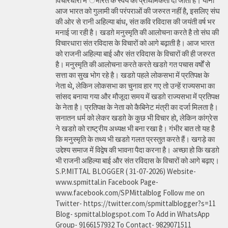
विचारधारा मे ंभारत के स्वय को प्राथमिकता दी जाती है। यानी
आज भारत को गुलामी की परंपराओं की जरुरत नहीं है, इसलिए संघ
की ओर से रानी अहिल्या बांध, संत कवि रविदास की जयंती वर्ष भर
मनाई जा रही है। खडग़े मनुस्मृति की आलोचना करते है तो संघ की
विचारधारा संत रविदास के विचारों को आगे बढ़ाती है। आज भारत
को राजनी अहिल्या बाई और संत रविदास के विचारों की ही जरुरत
है। मनुस्मृति की आलोचना करते करते खडग़े गत पचास वर्षों से
सत्ता का सुख भोग रहे है। खडग़े पहले लोकसभा में प्रतिपक्ष के
नेता थे, लेकिन लोकसभा का चुनाव हार गए तो उन्हें राज्यसभा का
सांसद बनाया गया और मौजूदा समय में खडग़े राज्यसभा में प्रतिपक्ष
के नेता है। प्रतिपक्ष के नेता को कैबिनेट मंत्री का दर्जा मिलता है।
सनातन धर्म को लेकर खडग़े के कुछ भी विचार हो, लेकिन कांग्रेस
ने खडग़े को राष्ट्रीय अध्यक्ष भी बना रखा है। गंभीर बात तो यह है
कि मनुस्मृति के तथ्य भी खडग़े गलत प्रस्तुत करते हैं। खगड़े का
उद्देश्य समाज में विद्वेष की भावना पैदा करना है। अच्छा हो कि खडग़े
भी राजनी अहिल्या बाई और संत रविदास के विचारों को आगे बढ़ाए।
S.P.MITTAL BLOGGER ( 31-07-2026) Website-
www.spmittal.in Facebook Page-
www.facebook.com/SPMittalblog Follow me on
Twitter- https://twitter.com/spmittalblogger?s=11
Blog- spmittal.blogspot.com To Add in WhatsApp
Group- 9166157932 To Contact- 9829071511