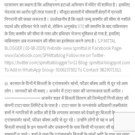
प्रशासन का कहना है कि अतिक्रमण हटाओ अभियान में मंदिर भी शामिल है। इसलिए
भेदभाव का आरोप पूरी तरह गलत है। मौजूदा हालातों में सीमावर्ती क्षेत्रों में प्रभावी
निगरानी की सख्त जरूरत है। उल्लेखनीय है कि पहले जम्मू कश्मीर की सीमा से नशीले
पदार्थ और हथियार भेजे जाते थे, लेकिन अनुच्छेद 370 की समाप्ति के बाद पाकिस्तान
के लिए कश्मीर की सीमा से नशा और हथियार भेजना मुश्किल हो गया है, इसलिए
पाकिस्तान अब राजस्थान की सीमा का इस्तेमाल करने लगा है। S.P.MITTAL
BLOGGER ( 03-08-2026) Website- www.spmittal.in Facebook Page-
www.facebook.com/SPMittalblog Follow me on Twitter-
https://twitter.com/spmittalblogger?s=11 Blog- spmittal.blogspot.com
To Add in WhatsApp Group- 9166157932 To Contact- 9829071511
बरसात के दिनों में बिजली के ट्रांसफार्मर खंभों, फीडर बॉक्स आदि से दूर रहे आम
लोग। जानवरों को भी बचाए। अजमेर में टाटा पावर की जागरूकता वाली अपील।
================= अजमेर शहर में बिजली वितरण की जिम्मेदारी निजी क्षेत्र की
कंपनी टाटा पावर लिमिटेड के पास है। टाटा पावर के जनसंपर्क अधिकारी लक्ष्मीकांत
शर्मा ने नागरिकों से अपील की है कि लगातार बरसात को देखते हुए बिजली के
ट्रांसफार्मर खंभों, फीडर बॉक्स आदि से दूर रहे। उन्होंने लोगों से यह भ अपील की कि
बिजली सप्लाई के इन साधनों और उपकरणों के पास किसी भी प्रकार की खाद्य
सामग्री न डाले। शर्मा ने कहा कि ट्रांसफार्मर बिजली के खंभों आदि के पास जब खाद्य