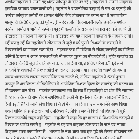
अशोक गहलोत ने अपने गृह क्षेत्र जोधपुर के दौरे पर रहे। गहलोत ने अपनी आदत के
मुताबिक जमकर बयानबाजी की। गहलोत ने राजनीतिक चतुराई से गत 30 जुलाई को
प्रदेश कांग्रेस कमेटी के अध्यक्ष गोविंद सिंह डोटासरा के बयान का भी जवाब दिया।
मालूम हो कि 30 जुलाई को पूर्व मंत्री महेंद्रजीत सिंह मालवीय और उनके समर्थक
प्रदेश कार्यालय आने से पहले जयपुर में गहलोत के सरकारी आवास पर चले गए थे तो
डोटासरा ने नाराजगी जताई थी। डोटासरा की यह नाराजगी गहलोत के नागवार लगी।
यही वजह रही कि गहलोत ने डोटासरा से जुड़े 6 वर्ष पुराने शिक्षकों के तबादले में
रिश्वतखोरी का मामला उठा दिया। गहलाते जब भी मीडिया से संवाद करते हैं तब मीडिया
कर्मियों के रूप में अपने समर्थकों को भी सवाल पूछने का मौका देते हैं। चूंकि गहलोत को
डोटासरा के 30 जुलाई वाले बयान का जवाब देना था, इसलिए प्रेस कॉन्फ्रेंस में
शिक्षकों के तबादले में रिश्वतखोरी का सवाल उठाया गया। गहलोत चाहते तो अपना
जवाब भाजपा के शासन तक सीमित रख सकते थे, लेकिन गहलोत ने 6 वर्ष पुराना
जयपुर स्थित बिड़ला ऑडिटोरियम में आयोजित शिक्षक दिवस के समारोह की घटना का
भी उल्लेख कर दिया। गहलोत का कहना रहा कि तब मैं मुख्यमंत्री था और मैंने सामान्य
शिष्टाचार के नाते समारोह में उपस्थित शिक्षकों से पूछ लिया कि क्या तबादलों में रिश्वत
देनी पड़ती है? तो अधिकांश शिक्षकों ने हां में जवाब दिया। उस समय मेरे साथ शिक्षा
मंत्री गोविंद सिंह डोटासरा भी उपस्थित थे, लेकिन बाद में किसी भी शिक्षक ने मुझे
रिश्वत का कोई सबूत नहीं दिया। गहलोत ने कहा कि हर शासन में शिक्षकों के तबादले में
रिश्वत के आरोप लगते है। गहलोत ने यह बात कहकर डोटासरा के जले पर नमक
छिड़कने वाला काम किया है। भाजपा के नेता आज तक इस मुद्दे को लेकर डोटासरा को
कटघरे में खड़ा करते हैं और अब गहलोत ने भी यह बता दिया कि 6 वर्ष पहले मेरी