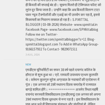
ही बिजली की सप्लाई बंद हो। सूचना मिलते ही टेक्निकल फॉल्ट को
तुरंत दूर किया जाता है। उन्होंने कहा कि अब बिजली वितरण टाटा
पावर न्यूज टैक्नोलॉजी और एआई का भी उपयोग कर रहा है, इससे
शिकायतों का निवारण तत्काल हो रहा है। S.P.MITTAL
BLOGGER ( 03-08-2026) Website- www.spmittal.in
Facebook Page- www.facebook.com/SPMittalblog
Follow me on Twitter-
https://twitter.com/spmittalblogger?s=11 Blog-
spmittal.blogspot.com To Add in WhatsApp Group-
9166157932 To Contact- 9829071511
3 AUG, 2026
NEW
एमडीएस यूनिवर्सिटी का सफर 38 वर्ष पहले दयानंद कॉलेज के
हॉस्टल से शुरू हुआ था। प्रो. रामवली उपाध्याय प्रथम कुलपति
थे। वर्तमान कुलगुरु सुरेश अग्रवाल के नवाचारों की प्रदेशभर में
गूंज। एक अगस्त को 39वें स्थापना दिवस समारोह में राज्यपाल
बागड़े शामिल होंगे। ============== अजमेर स्थित महर्षि
दयानंद सरस्वती विश्वविद्यालय (एमडीएसयू) एक अगस्त को अपना
39वां स्थापना दिवस धूमधाम से मना रहा है। इस विश्वविद्यालय के
पास आज भले ही विशालतम संसाधन और संपत्तियां हो, लेकिन