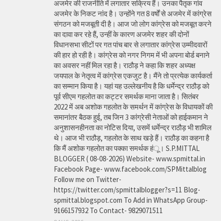
अजमेर की राजनीति में लगातार सक्रिय हैं। उनका पैतृक गांव
अजमेर के निकट नांद है। उन्होंने गत 8 वर्षों से अजमेर में कांग्रेस
संगठन को मजबूती दी है। आज जो लोग कांग्रेस को मजबूत करने
का दावा कर रहे हैं, उन्हीं के कारण अजमेर शहर की दोनों
विधानसभा सीटों पर गत पांच बार से लगातार कांग्रेस उम्मीदवारों
की हार हो रही है। कांग्रेस को नगर निगम में भी अपना बोर्ड बनाने
का अवसर नहीं मिल रहा है। राठौड़ ने कहा कि शहर अध्यक्ष
जयपाल के नेतृत्व में कांग्रेस एकजुट है। मैंने तो प्रत्येक कार्यकर्ता
का सम्मान किया है। यहां यह उल्लेखनीय है कि धर्मेन्द्र राठौड़ को
पूर्व सीएम गहलोत का कट्टर समर्थक माना जाता है। सितंबर
2022 में अब अशोक गहलोत के समर्थन में कांग्रेस के विधायकों की
समानांतर बैठक हुई, तब जिन 3 कांग्रेसी नेताओं को हाईकमान ने
अनुशासनहीनता का नोटिस दिया, उसमें धर्मेन्द्र राठौड़ भी शामिल
थे। आज भी राठौड़, गहलोत के साथ खड़े हैं। राठौड़ का कहना है
कि मैं अशोक गहलोत का पक्का समर्थक हंू। S.P.MITTAL
BLOGGER ( 08-08-2026) Website- www.spmittal.in
Facebook Page- www.facebook.com/SPMittalblog
Follow me on Twitter-
https://twitter.com/spmittalblogger?s=11 Blog-
spmittal.blogspot.com To Add in WhatsApp Group-
9166157932 To Contact- 9829071511