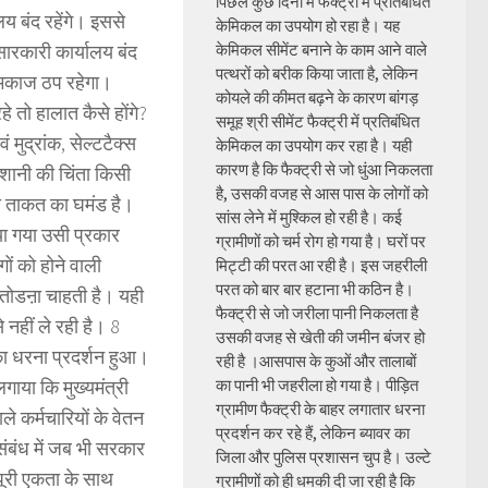
पिछले कुछ दिनों में फैक्ट्री में प्रतिबंधित
 बंद रहेंगे। इससे
केमिकल का उपयोग हो रहा है। यह
ारकारी कार्यालय बंद
केमिकल सीमेंट बनाने के काम आने वाले
पत्थरों को बरीक किया जाता है, लेकिन
ामकाज ठप रहेगा।
कोयले की कीमत बढ़ने के कारण बांगड़
 तो हालात कैसे होंगे?
समूह श्री सीमेंट फैक्ट्री में प्रतिबंधित
ं मुद्रांक, सेल्टटैक्स
केमिकल का उपयोग कर रहा है। यही
कारण है कि फैक्ट्री से जो धुंआ निकलता
रेशानी की चिंता किसी
है, उसकी वजह से आस पास के लोगों को
नी ताकत का घमंड है।
सांस लेने में मुश्किल हो रही है। कई
या गया उसी प्रकार
ग्रामीणों को चर्म रोग हो गया है। घरों पर
ं को होने वाली
मिट्टी की परत आ रही है। इस जहरीली
परत को बार बार हटाना भी कठिन है।
र तोडऩा चाहती है। यही
फैक्ट्री से जो जरीला पानी निकलता है
नहीं ले रही है। 8
उसकी वजह से खेती की जमीन बंजर हो
का धरना प्रदर्शन हुआ।
रही है ।आसपास के कुओं और तालाबों
लगाया कि मुख्यमंत्री
का पानी भी जहरीला हो गया है। पीड़ित
ग्रामीण फैक्ट्री के बाहर लगातार धरना
े कर्मचारियों के वेतन
प्रदर्शन कर रहे हैं, लेकिन ब्यावर का
संबंध में जब भी सरकार
जिला और पुलिस प्रशासन चुप है। उल्टे
 पूरी एकता के साथ
ग्रामीणों को ही धमकी दी जा रही है कि