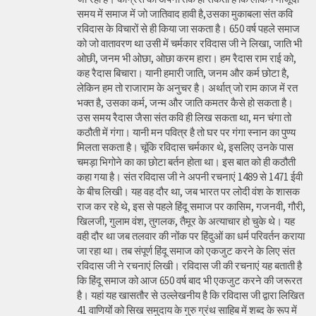
समय में समाज में जो जातिवाद हावी है,उसका मुकाबला संत कवि
रविदास के विचारों से ही किया जा सकता है। 650 वर्ष पहले समाज
को जो वातावरण था उसी में चर्मकार रविदास जी ने लिखा, जाति भी
ओछी, जनम भी ओछा, ओछा करम हारा। हम रैदास राम राई को,
कह रैदास बिचारा। यानी हमारी जाति, जनम और कर्म छोटा है,
लेकिन हम तो राजाराम के अनुचर है। अर्थात् जो राम काज में रत
भक्त है, उसका कर्म, जन्म और जाति कमतर कैसे हो सकता है।
उस समय रैदास जैसा संत कवि ही लिख सकता था, मन चंगा तो
कठौती में गंगा। यानी मन पवित्र है तो घर पर गंगा स्नान का पुण्य
मिलता सकता है। चूंकि रविदास चर्मकार थे, इसलिए उनके पास
चमड़ा भिगोने का का छोटा बर्तन होता था। इस बात को ही कठौती
कहा गया है। संत रविदास जी ने अपनी रचनाएं 1489 से 1471 ईवी
के बीच लिखी। यह वह दौर था, जब भारत पर लोदी वंश के शासक
राज कर रहे थे, इस से पहले हिंदू समाज पर कासिम, गजनवी, गौरी,
खिलजी, गुलाम वंश, तुगलक, तैमूर के अत्याचार हो चुके थे। यह
वही दौर था जब तलवार की नोंक पर हिंदुओं का धर्म परिवर्तन कराया
जा रहा था। तब संपूर्ण हिंदू समाज को एकजुट करने के लिए संत
रविदास जी ने रचनाएं लिखी। रविदास जी की रचनाएं यह बताती है
कि हिंदू समाज को आज 650 वर्ष बाद भी एकजुट करने की जरूरत
है। यहां यह खासतौर से उल्लेखनीय है कि रविदास जी द्वारा लिखित
41 वाणियोंं को सिख समुदाय के गुरु ग्रंथ साहिब में शब्द के रूप में