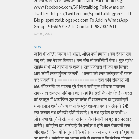
2026) Website- www.spmittal.in Facebook Page-
www.facebook.com/SPMittalblog Follow me on
Twitter- https://twitter.com/spmittalblogger?s=11
Blog- spmittal.blogspot.com To Add in WhatsApp
Group- 9166157932 To Contact- 9829071511
6 AUG, 2026
NEW
जाति भी ओछी, जनम भी ओछा, ओछा कर्म हमारा। हम रैदास राम
राई को, कह रैदास बिचारा। मन चंगा तो कठौती में गंगा। गुरु ग्रंथ
साहिब में भी 41 वाणियों के शब्द। संत रविदास जी का यह विचार
आम लोगों तक पहुंचना जरूरी। भाजपा की तरह कांग्रेस भी पहल
कर सकती है। ================ संत कवि रविदास जी
650 वीं जयंती पर भाजपा पूरे देश में श्री गुरु रविदास महाराज
समरसता संकल्प अभियान चला रही है। इसी के अंतर्गत 5 अगस्त
को जयपुर में आयोजित एक समारोह में राजस्थान के मुख्यमंत्री
भजनलाल शर्मा और भाजपा के प्रदेशाध्यक्ष मदन राठौड़ ने 245
रज कलश रथ को हरी झंडी दिखाई। ये रथ प्रदेश के सभी 25
लोकसभा क्षेत्रों में संत कवि रविदास के विचारों का प्रचार-प्रसार
करेंगे। कांग्रेस का आरोप है कि प्रदेश में होने वाले पंचायती राज
और शहरी निकायों के चुनावों के मद्देनजर रज कलश रथ को घुमाया
जा रहा है। कांग्रेस का अपना तर्क हो सकता है कि लेकिन मौजूदा