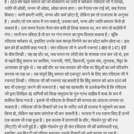
है। 650 वर्ष पहले समाज को जो वातावरण था उसी में चर्मकार रविदास जी ने लिखा,
जाति भी ओछी, जनम भी ओछा, ओछा करम हारा। हम रैदास राम राई को, कह रैदास
बिचारा। यानी हमारी जाति, जनम और कर्म छोटा है, लेकिन हम तो राजाराम के अनुचर
है। अर्थात् जो राम काज में रत भक्त है, उसका कर्म, जन्म और जाति कमतर कैसे हो
सकता है। उस समय रैदास जैसा संत कवि ही लिख सकता था, मन चंगा तो कठौती में
गंगा। यानी मन पवित्र है तो घर पर गंगा स्नान का पुण्य मिलता सकता है। चूंकि
रविदास चर्मकार थे, इसलिए उनके पास चमड़ा भिगोने का का छोटा बर्तन होता था। इस
बात को ही कठौती कहा गया है। संत रविदास जी ने अपनी रचनाएं 1489 से 1471 ईवी
के बीच लिखी। यह वह दौर था, जब भारत पर लोदी वंश के शासक राज कर रहे थे, इस
से पहले हिंदू समाज पर कासिम, गजनवी, गौरी, खिलजी, गुलाम वंश, तुगलक, तैमूर के
अत्याचार हो चुके थे। यह वही दौर था जब तलवार की नोंक पर हिंदुओं का धर्म परिवर्तन
कराया जा रहा था। तब संपूर्ण हिंदू समाज को एकजुट करने के लिए संत रविदास जी ने
रचनाएं लिखी। रविदास जी की रचनाएं यह बताती है कि हिंदू समाज को आज 650 वर्ष
बाद भी एकजुट करने की जरूरत है। यहां यह खासतौर से उल्लेखनीय है कि रविदास
जी द्वारा लिखित 41 वाणियोंं को सिख समुदाय के गुरु ग्रंथ साहिब में शब्द के रूप में
शामिल किया गया है। इससे भी रविदास के विचारों की मानता का अंदाजा लगाया जा
सकता है। रविदास जी के विचारों को रथ के जरिए भले ही भाजपा ने पहुंचाने का काम
किया हो, लेकिन यह काम कांग्रेस भी कर सकती है। भाजपा ने रथ रवाना किए हैं उनमें
एक कलश भी रखा हुआ है। इस कलश में वाराणसी के क्षीर, गोवर्धन पुर की रज
(मिट्टी) भी भरी हुई है। चूंकि गोवर्धन पुर ही संत रविदास जी की कर्मस्थली रहा,
इसलिए अब मिट्टी को पवित्र मानकर उनके विचारों को आगे बढ़ाया जा रहा है।