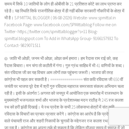
समय में सिर्फ 10 जातियों के लोग ही ओबीसी के 21 प्रतिशत कोटे का लाभ प्राप्त कर
रहे है। यह स्थिति सिर्फ राजनीतिक क्षेत्र में ही नहीं बल्कि सरकारी नौकरियों के क्षेत्र में
भी है। S.P.MITTAL BLOGGER ( 06-08-2026) Website- www.spmittal.in
Facebook Page- www.facebook.com/SPMittalblog Follow me on
Twitter- https://twitter.com/spmittalblogger?s=11 Blog-
spmittal.blogspot.com To Add in WhatsApp Group- 9166157932 To
Contact- 9829071511
जाति भी ओछी, जनम भी ओछा, ओछा कर्म हमारा। हम रैदास राम राई को, कह
रैदास बिचारा। मन चंगा तो कठौती में गंगा। गुरु ग्रंथ साहिब में भी 41 वाणियों के शब्द।
संत रविदास जी का यह विचार आम लोगों तक पहुंचना जरूरी। भाजपा की तरह
कांग्रेस भी पहल कर सकती है। ================ संत कवि रविदास जी 650 वीं
जयंती पर भाजपा पूरे देश में श्री गुरु रविदास महाराज समरसता संकल्प अभियान चला
रही है। इसी के अंतर्गत 5 अगस्त को जयपुर में आयोजित एक समारोह में राजस्थान के
मुख्यमंत्री भजनलाल शर्मा और भाजपा के प्रदेशाध्यक्ष मदन राठौड़ ने 245 रज कलश
रथ को हरी झंडी दिखाई। ये रथ प्रदेश के सभी 25 लोकसभा क्षेत्रों में संत कवि
रविदास के विचारों का प्रचार-प्रसार करेंगे। कांग्रेस का आरोप है कि प्रदेश में होने
वाले पंचायती राज और शहरी निकायों के चुनावों के मद्देनजर रज कलश रथ को घुमाया
जा रहा है। कांग्रेस का अपना तर्क हो सकता है कि लेकिन मौजूदा समय में समाज में जो