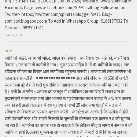
भी है। S.P.MITTAL BLOGGER ( 06-08-2026) Website- www.spmittal.in
Facebook Page- www.facebook.com/SPMittalblog Follow me on
Twitter- https://twitter.com/spmittalblogger?s=11 Blog-
spmittal.blogspot.com To Add in WhatsApp Group- 9166157932 To
Contact- 9829071511
6 AUG, 2026
NEW
जाति भी ओछी, जनम भी ओछा, ओछा कर्म हमारा। हम रैदास राम राई को, कह रैदास
बिचारा। मन चंगा तो कठौती में गंगा। गुरु ग्रंथ साहिब में भी 41 वाणियों के शब्द। संत
रविदास जी का यह विचार आम लोगों तक पहुंचना जरूरी। भाजपा की तरह कांग्रेस भी
पहल कर सकती है। ================ संत कवि रविदास जी 650 वीं जयंती
पर भाजपा पूरे देश में श्री गुरु रविदास महाराज समरसता संकल्प अभियान चला रही
है। इसी के अंतर्गत 5 अगस्त को जयपुर में आयोजित एक समारोह में राजस्थान के
मुख्यमंत्री भजनलाल शर्मा और भाजपा के प्रदेशाध्यक्ष मदन राठौड़ ने 245 रज कलश
रथ को हरी झंडी दिखाई। ये रथ प्रदेश के सभी 25 लोकसभा क्षेत्रों में संत कवि
रविदास के विचारों का प्रचार-प्रसार करेंगे। कांग्रेस का आरोप है कि प्रदेश में होने
वाले पंचायती राज और शहरी निकायों के चुनावों के मद्देनजर रज कलश रथ को घुमाया
जा रहा है। कांग्रेस का अपना तर्क हो सकता है कि लेकिन मौजूदा समय में समाज में जो
जातिवाद हावी है,उसका मुकाबला संत कवि रविदास के विचारों से ही किया जा सकता