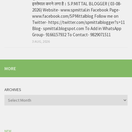
इस्तेमाल करने लगा है। S.P.MITTAL BLOGGER ( 03-08-
2026) Website- www.spmittal.in Facebook Page-
www.facebook.com/SPMittalblog Follow me on
Twitter- https://twitter.com/spmittalblogger?s=11
Blog- spmittal.blogspot.com To Add in WhatsApp
Group- 9166157932 To Contact- 9829071511
3 AUG, 2026
MORE
ARCHIVES
Archives
NEW