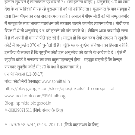
हालात सुधारने हैं तो तत्काल प्रभाव से 370 को हटाना चाहिए। अनुच्छेद 370 का लाभ
देश के अन्य हिस्सों में रह रहे मुसलमानों को भी नहीं मिलता। मुलाकात के बाद महबूबा ने
दावा किया पीएम का रुख सकारात्मक रहा है। असल में पीएम मोदी को भी जम्मू कश्मीर
में महबूबा के साथ भाजपा गठबंधन की सरकार चलाने का मोह त्यागना होगा। मोदी जब
विपक्ष में थे तो अनुच्छेद 370 को हटाने की मांग करते थे। लेकिन आज जब मोदी सत्ता
में है तो अपनी ही मांग से पीछे हट रहे हैं। मालूम हो कि एक स्वयं सेवी संगठन ने सुप्रीम
कोर्ट में अनुच्छेद 370 को चुनौती दी है। चूंकि यह अनुच्छेद संविधान का हिस्सा नहीं है,
इसलिए हो सकता है कि सुप्रीम कोर्ट इस अनुच्छेद को हटाने के आदेश दे दे। ऐसे में
सुप्रीम कोर्ट में सरकार का रुख बहुत महत्त्वपूर्ण होगा। महबूबा चाहती हैं कि केन्द्र
सरकार सुप्रीम कोर्ट में 370 के पक्ष में हलफनामा दे।
एस.पी.मित्तल) (11-08-17)
नोट: फोटो मेरी वेबसाइट www.spmittal.in
https://play.google.com/store/apps/details? id=com.spmittal
www.facebook.com/SPMittalblog
Blog:- spmittalblogspot.in
M-09829071511 (सिर्फ संवाद के लिए)
================================
M: 07976-58-5247, 09462-20-0121 (सिर्फ वाट्सअप के लिए)