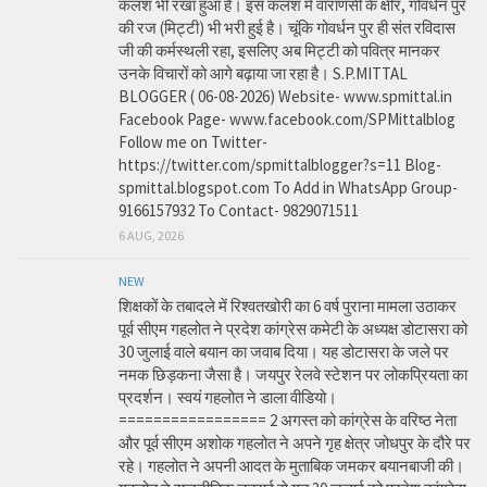
कलश भी रखा हुआ है। इस कलश में वाराणसी के क्षीर, गोवर्धन पुर
की रज (मिट्टी) भी भरी हुई है। चूंकि गोवर्धन पुर ही संत रविदास
जी की कर्मस्थली रहा, इसलिए अब मिट्टी को पवित्र मानकर
उनके विचारों को आगे बढ़ाया जा रहा है। S.P.MITTAL
BLOGGER ( 06-08-2026) Website- www.spmittal.in
Facebook Page- www.facebook.com/SPMittalblog
Follow me on Twitter-
https://twitter.com/spmittalblogger?s=11 Blog-
spmittal.blogspot.com To Add in WhatsApp Group-
9166157932 To Contact- 9829071511
6 AUG, 2026
NEW
शिक्षकों के तबादले में रिश्वतखोरी का 6 वर्ष पुराना मामला उठाकर
पूर्व सीएम गहलोत ने प्रदेश कांग्रेस कमेटी के अध्यक्ष डोटासरा को
30 जुलाई वाले बयान का जवाब दिया। यह डोटासरा के जले पर
नमक छिड़कना जैसा है। जयपुर रेलवे स्टेशन पर लोकप्रियता का
प्रदर्शन। स्वयं गहलोत ने डाला वीडियो।
================= 2 अगस्त को कांग्रेस के वरिष्ठ नेता
और पूर्व सीएम अशोक गहलोत ने अपने गृह क्षेत्र जोधपुर के दौरे पर
रहे। गहलोत ने अपनी आदत के मुताबिक जमकर बयानबाजी की।