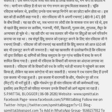
सकता है। उस समय रैदास जैसा संत कवि ही लिख सकता था, मन चंगा तो कठौती में
गंगा। यानी मन पवित्र है तो घर पर गंगा स्नान का पुण्य मिलता सकता है। चूंकि
रविदास चर्मकार थे, इसलिए उनके पास चमड़ा भिगोने का का छोटा बर्तन होता था। इस
बात को ही कठौती कहा गया है। संत रविदास जी ने अपनी रचनाएं 1489 से 1471 ईवी
के बीच लिखी। यह वह दौर था, जब भारत पर लोदी वंश के शासक राज कर रहे थे, इस
से पहले हिंदू समाज पर कासिम, गजनवी, गौरी, खिलजी, गुलाम वंश, तुगलक, तैमूर के
अत्याचार हो चुके थे। यह वही दौर था जब तलवार की नोंक पर हिंदुओं का धर्म परिवर्तन
कराया जा रहा था। तब संपूर्ण हिंदू समाज को एकजुट करने के लिए संत रविदास जी ने
रचनाएं लिखी। रविदास जी की रचनाएं यह बताती है कि हिंदू समाज को आज 650 वर्ष
बाद भी एकजुट करने की जरूरत है। यहां यह खासतौर से उल्लेखनीय है कि रविदास
जी द्वारा लिखित 41 वाणियोंं को सिख समुदाय के गुरु ग्रंथ साहिब में शब्द के रूप में
शामिल किया गया है। इससे भी रविदास के विचारों की मानता का अंदाजा लगाया जा
सकता है। रविदास जी के विचारों को रथ के जरिए भले ही भाजपा ने पहुंचाने का काम
किया हो, लेकिन यह काम कांग्रेस भी कर सकती है। भाजपा ने रथ रवाना किए हैं उनमें
एक कलश भी रखा हुआ है। इस कलश में वाराणसी के क्षीर, गोवर्धन पुर की रज
(मिट्टी) भी भरी हुई है। चूंकि गोवर्धन पुर ही संत रविदास जी की कर्मस्थली रहा,
इसलिए अब मिट्टी को पवित्र मानकर उनके विचारों को आगे बढ़ाया जा रहा है।
S.P.MITTAL BLOGGER ( 06-08-2026) Website- www.spmittal.in
Facebook Page- www.facebook.com/SPMittalblog Follow me on
Twitter- https://twitter.com/spmittalblogger?s=11 Blog-
spmittal.blogspot.com To Add in WhatsApp Group- 9166157932 To