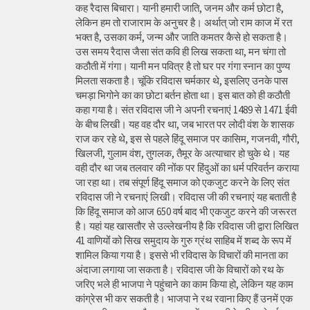
कह रैदास बिचारा। यानी हमारी जाति, जनम और कर्म छोटा है,
लेकिन हम तो राजाराम के अनुचर है। अर्थात् जो राम काज में रत
भक्त है, उसका कर्म, जन्म और जाति कमतर कैसे हो सकता है।
उस समय रैदास जैसा संत कवि ही लिख सकता था, मन चंगा तो
कठौती में गंगा। यानी मन पवित्र है तो घर पर गंगा स्नान का पुण्य
मिलता सकता है। चूंकि रविदास चर्मकार थे, इसलिए उनके पास
चमड़ा भिगोने का का छोटा बर्तन होता था। इस बात को ही कठौती
कहा गया है। संत रविदास जी ने अपनी रचनाएं 1489 से 1471 ईवी
के बीच लिखी। यह वह दौर था, जब भारत पर लोदी वंश के शासक
राज कर रहे थे, इस से पहले हिंदू समाज पर कासिम, गजनवी, गौरी,
खिलजी, गुलाम वंश, तुगलक, तैमूर के अत्याचार हो चुके थे। यह
वही दौर था जब तलवार की नोंक पर हिंदुओं का धर्म परिवर्तन कराया
जा रहा था। तब संपूर्ण हिंदू समाज को एकजुट करने के लिए संत
रविदास जी ने रचनाएं लिखी। रविदास जी की रचनाएं यह बताती है
कि हिंदू समाज को आज 650 वर्ष बाद भी एकजुट करने की जरूरत
है। यहां यह खासतौर से उल्लेखनीय है कि रविदास जी द्वारा लिखित
41 वाणियोंं को सिख समुदाय के गुरु ग्रंथ साहिब में शब्द के रूप में
शामिल किया गया है। इससे भी रविदास के विचारों की मानता का
अंदाजा लगाया जा सकता है। रविदास जी के विचारों को रथ के
जरिए भले ही भाजपा ने पहुंचाने का काम किया हो, लेकिन यह काम
कांग्रेस भी कर सकती है। भाजपा ने रथ रवाना किए हैं उनमें एक