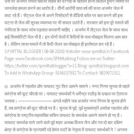
उस पर अजमेर स्थित ख्वाजा साहब की दरगाह के खादिम हाजी बिलाल हुसैन चिश्ती पर
जानलेवा हमला करने का आरोप है। तीनों आरोपी सात वर्ष की सजा अजमेर जेल में
काट रहे हैं। सेंट्रल जेल से अपने रिश्तेदारों से वीडियो कॉल पर बात करने की इस
घटना से जेल की सुरक्षा व्यवस्था पर भी सवाल उठते हैं। सरकार को इस पूरे मामले की
गंभीरता के साथ जांच पड़ताल करवानी चाहिए । अजमेर में सेंट्रल जेल के साथ साथ
हाई सिक्योरिटी जेल भी है। इन दोनों जेलों में कैदियों के पास मोबाइल मिलना आम बात
है। लेकिन ताजा मामले में तो कैदी जेलर का मोबाइल ही इस्तेमाल कर रहे हैं।
S.P.MITTAL BLOGGER ( 08-08-2026) Website- www.spmittal.in Facebook
Page- www.facebook.com/SPMittalblog Follow me on Twitter-
https://twitter.com/spmittalblogger?s=11 Blog- spmittal.blogspot.com
To Add in WhatsApp Group- 9166157932 To Contact- 9829071511
अजमेर में गहलोत और पायलट गुट फिर आमने-सामने। नगर निगम चुनाव से पहले
कांग्रेस की फूट चौराहे पर। पायलट समर्थकों ने धर्मेन्द्र राठौड़ के दखल पर ऐतराज
जताया। ================ अगले महीने जब अजमेर नगर निगम के चुनाव होने
हैं, तब कांग्रेस की फूट चौराहे पर है। चुनाव से पूर्व, पूर्व मुख्यमंत्री अशोक गहलोत और
कांग्रेस के राष्ट्रीय महासचिव सचिन पायलट के समर्थक आमने सामने हो गए है।
पायलट समर्थक माने जाने वाले पूर्व शहर अध्यक्ष विजय जैन और गत दो बार दक्षिण
क्षेत्र से कांग्रेस के प्रत्याशी रहे हेमंत भाटी के नेतृत्व में पायलट समर्थकों ने 7 अगस्त