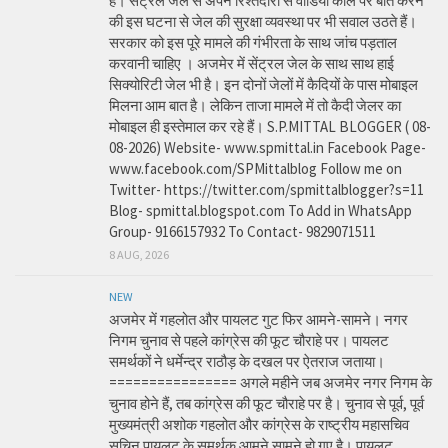
हैं। सेंट्रल जेल से अपने रिश्तेदारों से वीडियो कॉल पर बात करने
की इस घटना से जेल की सुरक्षा व्यवस्था पर भी सवाल उठते हैं।
सरकार को इस पूरे मामले की गंभीरता के साथ जांच पड़ताल
करवानी चाहिए । अजमेर में सेंट्रल जेल के साथ साथ हाई
सिक्योरिटी जेल भी है। इन दोनों जेलों में कैदियों के पास मोबाइल
मिलना आम बात है। लेकिन ताजा मामले में तो कैदी जेलर का
मोबाइल ही इस्तेमाल कर रहे हैं। S.P.MITTAL BLOGGER ( 08-
08-2026) Website- www.spmittal.in Facebook Page-
www.facebook.com/SPMittalblog Follow me on
Twitter- https://twitter.com/spmittalblogger?s=11
Blog- spmittal.blogspot.com To Add in WhatsApp
Group- 9166157932 To Contact- 9829071511
8 AUG, 2026
NEW
अजमेर में गहलोत और पायलट गुट फिर आमने-सामने। नगर
निगम चुनाव से पहले कांग्रेस की फूट चौराहे पर। पायलट
समर्थकों ने धर्मेन्द्र राठौड़ के दखल पर ऐतराज जताया।
================ अगले महीने जब अजमेर नगर निगम के
चुनाव होने हैं, तब कांग्रेस की फूट चौराहे पर है। चुनाव से पूर्व, पूर्व
मुख्यमंत्री अशोक गहलोत और कांग्रेस के राष्ट्रीय महासचिव
सचिन पायलट के समर्थक आमने सामने हो गए है। पायलट