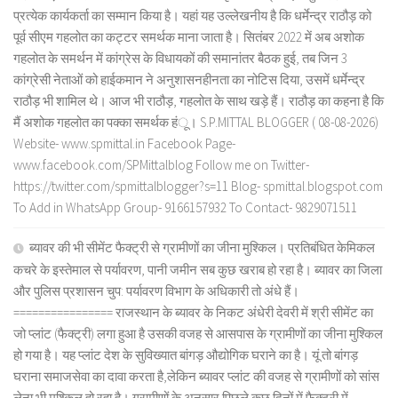
प्रत्येक कार्यकर्ता का सम्मान किया है। यहां यह उल्लेखनीय है कि धर्मेन्द्र राठौड़ को
पूर्व सीएम गहलोत का कट्टर समर्थक माना जाता है। सितंबर 2022 में अब अशोक
गहलोत के समर्थन में कांग्रेस के विधायकों की समानांतर बैठक हुई, तब जिन 3
कांग्रेसी नेताओं को हाईकमान ने अनुशासनहीनता का नोटिस दिया, उसमें धर्मेन्द्र
राठौड़ भी शामिल थे। आज भी राठौड़, गहलोत के साथ खड़े हैं। राठौड़ का कहना है कि
मैं अशोक गहलोत का पक्का समर्थक हंू। S.P.MITTAL BLOGGER ( 08-08-2026)
Website- www.spmittal.in Facebook Page-
www.facebook.com/SPMittalblog Follow me on Twitter-
https://twitter.com/spmittalblogger?s=11 Blog- spmittal.blogspot.com
To Add in WhatsApp Group- 9166157932 To Contact- 9829071511
ब्यावर की भी सीमेंट फैक्ट्री से ग्रामीणों का जीना मुश्किल। प्रतिबंधित केमिकल
कचरे के इस्तेमाल से पर्यावरण, पानी जमीन सब कुछ खराब हो रहा है। ब्यावर का जिला
और पुलिस प्रशासन चुप: पर्यावरण विभाग के अधिकारी तो अंधे हैं।
================ राजस्थान के ब्यावर के निकट अंधेरी देवरी में श्री सीमेंट का
जो प्लांट (फैक्ट्री) लगा हुआ है उसकी वजह से आसपास के ग्रामीणों का जीना मुश्किल
हो गया है। यह प्लांट देश के सुविख्यात बांगड़ औद्योगिक घराने का है। यूं तो बांगड़
घराना समाजसेवा का दावा करता है,लेकिन ब्यावर प्लांट की वजह से ग्रामीणों को सांस
लेना भी मुश्किल हो रहा है। ग्रामीणों के अनुसार पिछले कुछ दिनों में फैक्ट्री में