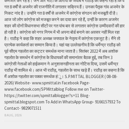
कमजोर कर रहे हैं। जैन और भाटी के आरोपों के जवाब में राठौड़ का कहना रहा है कि वे
गत 8 वर्षों से अजमेर की राजनीति में लगातार सक्रिय हैं। उनका पैतृक गांव अजमेर के
निकट नांद है। उन्होंने गत 8 वर्षों से अजमेर में कांग्रेस संगठन को मजबूती दी है।
आज जो लोग कांग्रेस को मजबूत करने का दावा कर रहे हैं, उन्हीं के कारण अजमेर
शहर की दोनों विधानसभा सीटों पर गत पांच बार से लगातार कांग्रेस उम्मीदवारों की हार
हो रही है। कांग्रेस को नगर निगम में भी अपना बोर्ड बनाने का अवसर नहीं मिल रहा
है। राठौड़ ने कहा कि शहर अध्यक्ष जयपाल के नेतृत्व में कांग्रेस एकजुट है। मैंने तो
प्रत्येक कार्यकर्ता का सम्मान किया है। यहां यह उल्लेखनीय है कि धर्मेन्द्र राठौड़ को
पूर्व सीएम गहलोत का कट्टर समर्थक माना जाता है। सितंबर 2022 में अब अशोक
गहलोत के समर्थन में कांग्रेस के विधायकों की समानांतर बैठक हुई, तब जिन 3
कांग्रेसी नेताओं को हाईकमान ने अनुशासनहीनता का नोटिस दिया, उसमें धर्मेन्द्र
राठौड़ भी शामिल थे। आज भी राठौड़, गहलोत के साथ खड़े हैं। राठौड़ का कहना है कि
मैं अशोक गहलोत का पक्का समर्थक हंू। S.P.MITTAL BLOGGER ( 08-08-
2026) Website- www.spmittal.in Facebook Page-
www.facebook.com/SPMittalblog Follow me on Twitter-
https://twitter.com/spmittalblogger?s=11 Blog-
spmittal.blogspot.com To Add in WhatsApp Group- 9166157932 To
Contact- 9829071511
8 AUG, 2026