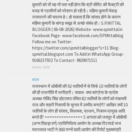
कुमारी को भी यह भी पता नहीं होगा कि श्री सीमेंट की फैक्ट्री की
वजह से ग्रामीणों को परेशान हो रही है। महिमा कुमारी मेवाड़
राजघराने की सदस्य हे। हो सकता है कि सांसद होने के कारण
महिमा कुमारी के बांगड़ समूह से अच्छे संबंध हो। S.P.MITTAL
BLOGGER ( 06-08-2026) Website- www.spmittal.in
Facebook Page- www.facebook.com/SPMittalblog
Follow me on Twitter-
https://twitter.com/spmittalblogger?s=11 Blog-
spmittal.blogspot.com To Add in WhatsApp Group-
9166157932 To Contact- 9829071511
6 AUG, 2026
NEW
राजस्थान में ओबीसी की 92 जातियों में से सिर्फ 10 जातियों के लोगों
की ही राजनीति में भागीदारी। सवाल- क्या कांग्रेस के प्रदेश
अध्यक्ष गोविंद सिंह डोटासरा वंचित 82 जातियों के लोगों को पंचायती
राज और शहरी निकायों के चुनाव में उम्मीद बनाएंगे? आखिर क्यों 10
जातियों के लोग ही सांसद, विधायक, प्रधान, निकाय प्रमुख आदि
बनते हैं? ================ 5 अगस्त को जयपुर में ओबीसी
(अन्य पिछड़ा वर्ग) प्रतिनिधित्व आयोग के अध्यक्ष रिटायर्ड जज
मदनलाल भाटी ने 900 पन्नों वाली आयोग की रिपोर्ट मुख्यमंत्री