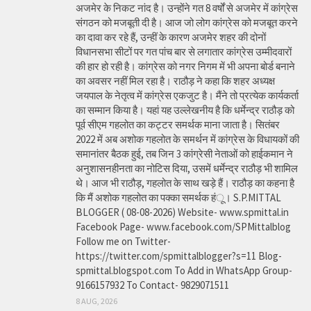
अजमेर के निकट नांद है। उन्होंने गत 8 वर्षों से अजमेर में कांग्रेस
संगठन को मजबूती दी है। आज जो लोग कांग्रेस को मजबूत करने
का दावा कर रहे हैं, उन्हीं के कारण अजमेर शहर की दोनों
विधानसभा सीटों पर गत पांच बार से लगातार कांग्रेस उम्मीदवारों
की हार हो रही है। कांग्रेस को नगर निगम में भी अपना बोर्ड बनाने
का अवसर नहीं मिल रहा है। राठौड़ ने कहा कि शहर अध्यक्ष
जयपाल के नेतृत्व में कांग्रेस एकजुट है। मैंने तो प्रत्येक कार्यकर्ता
का सम्मान किया है। यहां यह उल्लेखनीय है कि धर्मेन्द्र राठौड़ को
पूर्व सीएम गहलोत का कट्टर समर्थक माना जाता है। सितंबर
2022 में अब अशोक गहलोत के समर्थन में कांग्रेस के विधायकों की
समानांतर बैठक हुई, तब जिन 3 कांग्रेसी नेताओं को हाईकमान ने
अनुशासनहीनता का नोटिस दिया, उसमें धर्मेन्द्र राठौड़ भी शामिल
थे। आज भी राठौड़, गहलोत के साथ खड़े हैं। राठौड़ का कहना है
कि मैं अशोक गहलोत का पक्का समर्थक हंू। S.P.MITTAL
BLOGGER ( 08-08-2026) Website- www.spmittal.in
Facebook Page- www.facebook.com/SPMittalblog
Follow me on Twitter-
https://twitter.com/spmittalblogger?s=11 Blog-
spmittal.blogspot.com To Add in WhatsApp Group-
9166157932 To Contact- 9829071511
8 AUG, 2026