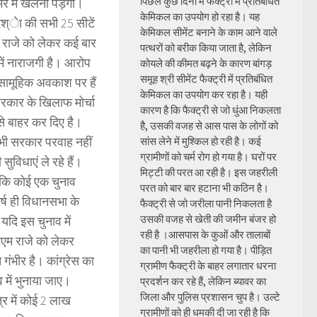
पिछले कुछ दिनों में फैक्ट्री में प्रतिबंधित
र में खेलना पड़ेगा।
केमिकल का उपयोग हो रहा है। यह
रदश्ेा की सभी 25 सीटें
केमिकल सीमेंट बनाने के काम आने वाले
ा राजे को लेकर कई बार
पत्थरों को बरीक किया जाता है, लेकिन
ें नाराजगी है। आरोप
कोयले की कीमत बढ़ने के कारण बांगड़
समूह श्री सीमेंट फैक्ट्री में प्रतिबंधित
से सामूहिक अवकाश पर हैं
केमिकल का उपयोग कर रहा है। यही
सरकार के खिलाफ मोर्चा
कारण है कि फैक्ट्री से जो धुंआ निकलता
 से बाहर कर दिए है।
है, उसकी वजह से आस पास के लोगों को
ी भी सरकार परवाह नहीं
सांस लेने में मुश्किल हो रही है। कई
ग्रामीणों को चर्म रोग हो गया है। घरों पर
सुविधाएं ले रहे हैं।
मिट्टी की परत आ रही है। इस जहरीली
ांकि कोई एक चुनाव
परत को बार बार हटाना भी कठिन है।
र्ष ही विधानसभा के
फैक्ट्री से जो जरीला पानी निकलता है
उसकी वजह से खेती की जमीन बंजर हो
यदि इस चुनाव में
रही है ।आसपास के कुओं और तालाबों
ीएम राजे को लेकर
का पानी भी जहरीला हो गया है। पीड़ित
ंभीर है। कांग्रेस का
ग्रामीण फैक्ट्री के बाहर लगातार धरना
में भुनाया जाए।
प्रदर्शन कर रहे हैं, लेकिन ब्यावर का
जिला और पुलिस प्रशासन चुप है। उल्टे
्र में कोई 2 लाख
ग्रामीणों को ही धमकी दी जा रही है कि