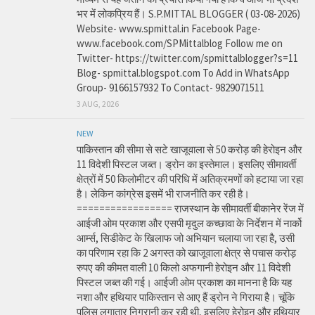
भर में लोकप्रिय हैं। S.P.MITTAL BLOGGER ( 03-08-2026)
Website- www.spmittal.in Facebook Page-
www.facebook.com/SPMittalblog Follow me on
Twitter- https://twitter.com/spmittalblogger?s=11
Blog- spmittal.blogspot.com To Add in WhatsApp
Group- 9166157932 To Contact- 9829071511
3 AUG, 2026
NEW
पाकिस्तान की सीमा से सटे खाजूवाला से 50 करोड़ की हेरोइन और
11 विदेशी पिस्टल जब्त। ड्रोन का इस्तेमाल। इसलिए सीमावर्ती
क्षेत्रों में 50 किलोमीटर की परिधि में अतिक्रमणों को हटाया जा रहा
है। लेकिन कांग्रेस इसमें भी राजनीति कर रही है।
================= राजस्थान के सीमावर्ती बीकानेर रेंज में
आईजी ओम प्रकाश और एसपी मृदुल कच्छावा के निर्देशन में नार्को
आर्म्स, सिडीकेट के खिलाफ जो अभियान चलाया जा रहा है, उसी
का परिणाम रहा कि 2 अगस्त को खाजूवाला क्षेत्र से पचास करोड़
रुपए की कीमत वाली 10 किलो अफगानी हेरोइन और 11 विदेशी
पिस्टल जब्त की गई। आईजी ओम प्रकाश का मानना है कि यह
नशा और हथियार पाकिस्तान से आए हैं ड्रोन ने गिराया है। चूंकि
पुलिस लगातार निगरानी कर रही थी, इसलिए हेरोइन और हथियार