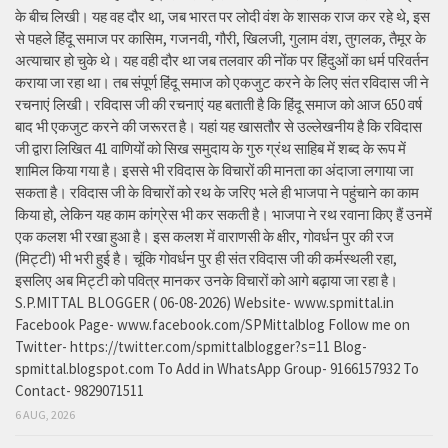
के बीच लिखी। यह वह दौर था, जब भारत पर लोदी वंश के शासक राज कर रहे थे, इस
से पहले हिंदू समाज पर कासिम, गजनवी, गौरी, खिलजी, गुलाम वंश, तुगलक, तैमूर के
अत्याचार हो चुके थे। यह वही दौर था जब तलवार की नोंक पर हिंदुओं का धर्म परिवर्तन
कराया जा रहा था। तब संपूर्ण हिंदू समाज को एकजुट करने के लिए संत रविदास जी ने
रचनाएं लिखी। रविदास जी की रचनाएं यह बताती है कि हिंदू समाज को आज 650 वर्ष
बाद भी एकजुट करने की जरूरत है। यहां यह खासतौर से उल्लेखनीय है कि रविदास
जी द्वारा लिखित 41 वाणियोंं को सिख समुदाय के गुरु ग्रंथ साहिब में शब्द के रूप में
शामिल किया गया है। इससे भी रविदास के विचारों की मानता का अंदाजा लगाया जा
सकता है। रविदास जी के विचारों को रथ के जरिए भले ही भाजपा ने पहुंचाने का काम
किया हो, लेकिन यह काम कांग्रेस भी कर सकती है। भाजपा ने रथ रवाना किए हैं उनमें
एक कलश भी रखा हुआ है। इस कलश में वाराणसी के क्षीर, गोवर्धन पुर की रज
(मिट्टी) भी भरी हुई है। चूंकि गोवर्धन पुर ही संत रविदास जी की कर्मस्थली रहा,
इसलिए अब मिट्टी को पवित्र मानकर उनके विचारों को आगे बढ़ाया जा रहा है।
S.P.MITTAL BLOGGER ( 06-08-2026) Website- www.spmittal.in
Facebook Page- www.facebook.com/SPMittalblog Follow me on
Twitter- https://twitter.com/spmittalblogger?s=11 Blog-
spmittal.blogspot.com To Add in WhatsApp Group- 9166157932 To
Contact- 9829071511
6 AUG, 2026