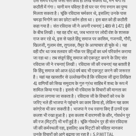
उस समय रैदास जैसा संत कवि ही लिख सकता था, मन चंगा तो
कठौती में गंगा। यानी मन पवित्र है तो घर पर गंगा स्नान का पुण्य
मिलता सकता है। चूंकि रविदास चर्मकार थे, इसलिए उनके पास
चमड़ा भिगोने का का छोटा बर्तन होता था। इस बात को ही कठौती
कहा गया है। संत रविदास जी ने अपनी रचनाएं 1489 से 1471 ईवी
के बीच लिखी। यह वह दौर था, जब भारत पर लोदी वंश के शासक
राज कर रहे थे, इस से पहले हिंदू समाज पर कासिम, गजनवी, गौरी,
खिलजी, गुलाम वंश, तुगलक, तैमूर के अत्याचार हो चुके थे। यह
वही दौर था जब तलवार की नोंक पर हिंदुओं का धर्म परिवर्तन कराया
जा रहा था। तब संपूर्ण हिंदू समाज को एकजुट करने के लिए संत
रविदास जी ने रचनाएं लिखी। रविदास जी की रचनाएं यह बताती है
कि हिंदू समाज को आज 650 वर्ष बाद भी एकजुट करने की जरूरत
है। यहां यह खासतौर से उल्लेखनीय है कि रविदास जी द्वारा लिखित
41 वाणियोंं को सिख समुदाय के गुरु ग्रंथ साहिब में शब्द के रूप में
शामिल किया गया है। इससे भी रविदास के विचारों की मानता का
अंदाजा लगाया जा सकता है। रविदास जी के विचारों को रथ के
जरिए भले ही भाजपा ने पहुंचाने का काम किया हो, लेकिन यह काम
कांग्रेस भी कर सकती है। भाजपा ने रथ रवाना किए हैं उनमें एक
कलश भी रखा हुआ है। इस कलश में वाराणसी के क्षीर, गोवर्धन पुर
की रज (मिट्टी) भी भरी हुई है। चूंकि गोवर्धन पुर ही संत रविदास
जी की कर्मस्थली रहा, इसलिए अब मिट्टी को पवित्र मानकर
उनके विचारों को आगे बढ़ाया जा रहा है। S.P.MITTAL