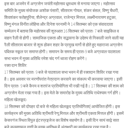
इस बार अजमेर में अग्रसेन जयंती महोत्सव धूमधाम से मनाया जाएगा। महोत्सव
समिति के मुख्य संयोजक अशोक पंसारी, सीताराम गोयल, शंकर बंसल, विष्णु चैधरी,
शिवशंकर फतेहपुरिया, शैलेन्द्र अग्रवाल, राजेन्द्र मित्तल, लक्ष्मीनारायण हटूका,
विष्णु मंगल विनीत लोहिया और दिनेश परनामी ने 14 सितम्बर को एक संवाददाता
सम्मेलन में बताया कि महोत्सव की शुरुआत 16 सितम्बर को प्रातः 7 बजे साइकिल व
वाहन रैली से होगी। सामाजिक एकता और सद्भावना के उद्देश्य से निकाली जाने वाली यह
रैली सीताराम बाजार से शुरू होकर शहर के प्रमुख मार्गो से होते हुए महाराजा अग्रसेन
पब्लिक स्कूल पर समाप्त होगी। समापन के समय ही प्रातः9 बजे अग्रवाल पाठशाला
सभा भवन में मुख्य अतिथि रमेश चंद गर्ग ध्वजा रोहण करेंगे।
रक्त दान शिविर:
17 सितम्बर को प्रातः 9 बजे से पाठशाला सभा भवन में ही रक्तदान शिविर रखा गया
है। इस अवसर पर मरणोंपरांत नेत्रदान करवाने का संकल्प भी करवाया जाएगा। इसी
दिन प्रातः 9 बजे कैरम व शतरंज प्रतियोगिता भी रखी गई है। 17 सितम्बर की शाम को
अग्रसेन मेला रखा गया है। इस मेले के समारोह के मुख्य अतिथि राधेश्याम गर्ग होंगे।
महिला खेलकूदः
18 सितम्बर को दोपहर दो बजे से महिला खेलकूद प्रतियोगिताएं आयोजित होंगी। इस
कार्यक्रम की मुख्य अतिथि श्रीमती रेणू मित्तल और श्रीमती एकता मित्तल होंगी। इसमें
केसरगंज स्थित विपुल इंटरप्रइजेज का विशेष सहयोग है। इसी दिन सायं साढ़े सात
बजे कल्याणमल ढाणी के मुख्य आतिथ्य में अंताक्षरी का कार्य़क्रम रखा गया है।