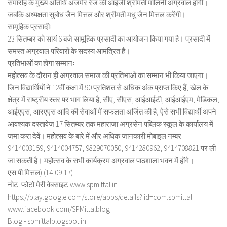
समारोह के मुख्य अतिथि अजमेर रेंज की आईजी श्रीमती मालिनी अग्रवाल होंगी।
जबकि अध्यक्षता सुबोध जैेन मित्तल और श्रीमती मधु जैन मित्तल करेंगी।
सामूहिक प्रसादीः
23 सितम्बर को सायं 6 बजे सामूहिक प्रसादी का आयोजन किया गया है। प्रसादी में
समस्त अग्रवाल परिवारों के सदस्य आमंत्रित हैं।
प्रतिभाओं का होगा सम्मानः
महोत्सव के दौरान ही अग्रवाल समाज की प्रतिभाओं का सम्मान भी किया जाएगा।
जिन विद्यार्थियों ने 12वीं कक्षा में 90 प्रतिशत से अधिक अंक प्राप्त किए हैं, खेल के
क्षेत्र में राष्ट्रीय स्तर पर भाग लिया है, सीए, सीएस, आईआईटी, आईआईएम, मेडिकल,
आईएएस, आरएएस आदि की सेवाओं में सफलता अर्जित की है, ऐसे सभी विद्यार्थी अपने
आवश्यक दस्तावेज 17 सितम्बर तक महाराजा अग्रसेन पब्लिक स्कूल के कार्यालय में
जमा करा देवें। महोत्सव के बारे में और अधिक जानकारी मोबाइल नम्बर
9414003159, 9414004757, 9829070050, 9414280962, 9414708821 पर ली
जा सकती है। महोत्सव के सभी कार्यक्रम अग्रवाल पाठशाला भवन में होंगे।
एस.पी.मित्तल) (14-09-17)
नोट: फोटो मेरी वेबसाइट www.spmittal.in
https://play.google.com/store/apps/details? id=com.spmittal
www.facebook.com/SPMittalblog
Blog:- spmittalblogspot.in