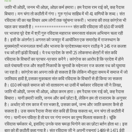
NEW
जाति भी ओछी, जनम भी ओछा, ओछा कर्म हमारा। हम रैदास राम राई को, कह रैदास
बिचारा। मन चंगा तो कठौती में गंगा। गुरु ग्रंथ साहिब में भी 41 वाणियों के शब्द। संत
रविदास जी का यह विचार आम लोगों तक पहुंचना जरूरी। भाजपा की तरह कांग्रेस भी
पहल कर सकती है। ================ संत कवि रविदास जी 650 वीं जयंती
पर भाजपा पूरे देश में श्री गुरु रविदास महाराज समरसता संकल्प अभियान चला रही
है। इसी के अंतर्गत 5 अगस्त को जयपुर में आयोजित एक समारोह में राजस्थान के
मुख्यमंत्री भजनलाल शर्मा और भाजपा के प्रदेशाध्यक्ष मदन राठौड़ ने 245 रज कलश
रथ को हरी झंडी दिखाई। ये रथ प्रदेश के सभी 25 लोकसभा क्षेत्रों में संत कवि
रविदास के विचारों का प्रचार-प्रसार करेंगे। कांग्रेस का आरोप है कि प्रदेश में होने
वाले पंचायती राज और शहरी निकायों के चुनावों के मद्देनजर रज कलश रथ को घुमाया
जा रहा है। कांग्रेस का अपना तर्क हो सकता है कि लेकिन मौजूदा समय में समाज में जो
जातिवाद हावी है,उसका मुकाबला संत कवि रविदास के विचारों से ही किया जा सकता
है। 650 वर्ष पहले समाज को जो वातावरण था उसी में चर्मकार रविदास जी ने लिखा,
जाति भी ओछी, जनम भी ओछा, ओछा करम हारा। हम रैदास राम राई को, कह रैदास
बिचारा। यानी हमारी जाति, जनम और कर्म छोटा है, लेकिन हम तो राजाराम के अनुचर
है। अर्थात् जो राम काज में रत भक्त है, उसका कर्म, जन्म और जाति कमतर कैसे हो
सकता है। उस समय रैदास जैसा संत कवि ही लिख सकता था, मन चंगा तो कठौती में
गंगा। यानी मन पवित्र है तो घर पर गंगा स्नान का पुण्य मिलता सकता है। चूंकि
रविदास चर्मकार थे, इसलिए उनके पास चमड़ा भिगोने का का छोटा बर्तन होता था। इस
बात को ही कठौती कहा गया है। संत रविदास जी ने अपनी रचनाएं 1489 से 1471 ईवी