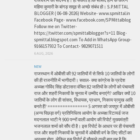
राजघराने की सदस्य हे। हो सकता है कि सांसद होने के कारण
महिमा कुमारी के बांगड़ समूह से अच्छे संबंध हो। S.P.MITTAL
BLOGGER ( 06-08-2026) Website- www.spmittal.in
Facebook Page- www.facebook.com/SPMittalblog
Follow me on Twitter-
https://twitter.com/spmittalblogger?s=11 Blog-
spmittal.blogspot.com To Add in WhatsApp Group-
9166157932 To Contact- 9829071511
6 AUG, 2026
NEW
राजस्थान में ओबीसी की 92 जातियों में से सिर्फ 10 जातियों के लोगों
की ही राजनीति में भागीदारी। सवाल- क्या कांग्रेस के प्रदेश
अध्यक्ष गोविंद सिंह डोटासरा वंचित 82 जातियों के लोगों को पंचायती
राज और शहरी निकायों के चुनाव में उम्मीद बनाएंगे? आखिर क्यों 10
जातियों के लोग ही सांसद, विधायक, प्रधान, निकाय प्रमुख आदि
बनते हैं? ================ 5 अगस्त को जयपुर में ओबीसी
(अन्य पिछड़ा वर्ग) प्रतिनिधित्व आयोग के अध्यक्ष रिटायर्ड जज
मदनलाल भाटी ने 900 पन्नों वाली आयोग की रिपोर्ट मुख्यमंत्री
भजनलाल शर्मा को सौंप दी है। इस रिपोर्ट के आधार पर ही पंचायती
राज और शहरी निकायों के चुनावों में ओबीसी वर्ग के लिए सीटों का
आरक्षण होगा, लेकिन इस रिपोर्ट में चौकाने वाली बात यह है कि