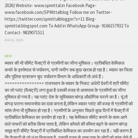
2026) Website- www.spmittal.in Facebook Page-
www.facebook.com/SPMittalblog Follow me on Twitter-
https://twitter.com/spmittalblogger?s=11 Blog-
spmittal.blogspot.com To Add in WhatsApp Group- 9166157932 To
Contact- 9829071511
8 AUG, 2026
NEW
ब्यावर की भी सीमेंट फैक्ट्री से ग्रामीणों का जीना मुश्किल। प्रतिबंधित केमिकल
कचरे के इस्तेमाल से पर्यावरण, पानी जमीन सब कुछ खराब हो रहा है। ब्यावर का जिला
और पुलिस प्रशासन चुप: पर्यावरण विभाग के अधिकारी तो अंधे हैं।
================ राजस्थान के ब्यावर के निकट अंधेरी देवरी में श्री सीमेंट
का जो प्लांट (फैक्ट्री) लगा हुआ है उसकी वजह से आसपास के ग्रामीणों का जीना
मुश्किल हो गया है। यह प्लांट देश के सुविख्यात बांगड़ औद्योगिक घराने का है। यूं तो
बांगड़ घराना समाजसेवा का दावा करता है,लेकिन ब्यावर प्लांट की वजह से ग्रामीणों को
सांस लेना भी मुश्किल हो रहा है। ग्रामीणों के अनुसार पिछले कुछ दिनों में फैक्ट्री में
प्रतिबंधित केमिकल का उपयोग हो रहा है। यह केमिकल सीमेंट बनाने के काम आने
वाले पत्थरों को बरीक किया जाता है, लेकिन कोयले की कीमत बढ़ने के कारण बांगड़
समूह श्री सीमेंट फैक्ट्री में प्रतिबंधित केमिकल का उपयोग कर रहा है। यही कारण है
कि फैक्ट्री से जो धुंआ निकलता है, उसकी वजह से आस पास के लोगों को सांस लेने में