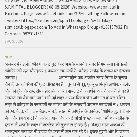
है। लेकिन ताजा मामले में तो कैदी जेलर का मोबाइल ही इस्तेमाल कर रहे हैं।
S.P.MITTAL BLOGGER ( 08-08-2026) Website- www.spmittal.in
Facebook Page- www.facebook.com/SPMittalblog Follow me on
Twitter- https://twitter.com/spmittalblogger?s=11 Blog-
spmittal.blogspot.com To Add in WhatsApp Group- 9166157932 To
Contact- 9829071511
8 AUG, 2026
NEW
अजमेर में गहलोत और पायलट गुट फिर आमने-सामने। नगर निगम चुनाव से पहले
कांग्रेस की फूट चौराहे पर। पायलट समर्थकों ने धर्मेन्द्र राठौड़ के दखल पर ऐतराज
जताया। ================ अगले महीने जब अजमेर नगर निगम के चुनाव
होने हैं, तब कांग्रेस की फूट चौराहे पर है। चुनाव से पूर्व, पूर्व मुख्यमंत्री अशोक गहलोत
और कांग्रेस के राष्ट्रीय महासचिव सचिन पायलट के समर्थक आमने सामने हो गए है।
पायलट समर्थक माने जाने वाले पूर्व शहर अध्यक्ष विजय जैन और गत दो बार दक्षिण
क्षेत्र से कांग्रेस के प्रत्याशी रहे हेमंत भाटी के नेतृत्व में पायलट समर्थकों ने 7 अगस्त
को एक बैठक की। इस बैठक में बड़ी संख्या में कांग्रेस के कार्यकर्ता शामिल हुए। विजय
जैन और हेमंत भाटी ने आरोप लगाया कि आरटीडीसी के पूर्व अध्यक्ष धर्मेन्द्र राठौड़ के
दखल से अजमेर शहर में कांग्रेस को नुकसान हो रहा है। मौजूदा शहर अध्यक्ष डॉ.
राजकुमार जयपाल भी राठौड़ के दबाव में काम कर रहे हैं। इससे पुराने और निष्ठावान