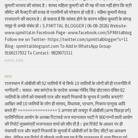
कुमारी भाजपा की सांसद है। शायद महिला कुमारी को भी यह भी पता नहीं होगा कि श्री
सीमेंट की फैक्ट्री की वजह से ग्रामीणों को परेशान हो रही है। महिमा कुमारी मेवाड़
राजघराने की सदस्य हे। हो सकता है कि सांसद होने के कारण महिमा कुमारी के बांगड़
समूह से अच्छे संबंध हो। S.P.MITTAL BLOGGER ( 06-08-2026) Website-
www.spmittal.in Facebook Page- www.facebook.com/SPMittalblog
Follow me on Twitter- https://twitter.com/spmittalblogger?s=11
Blog- spmittal.blogspot.com To Add in WhatsApp Group-
9166157932 To Contact- 9829071511
6 AUG, 2026
NEW
राजस्थान में ओबीसी की 92 जातियों में से सिर्फ 10 जातियों के लोगों की ही राजनीति में
भागीदारी। सवाल- क्या कांग्रेस के प्रदेश अध्यक्ष गोविंद सिंह डोटासरा वंचित 82
जातियों के लोगों को पंचायती राज और शहरी निकायों के चुनाव में उम्मीद बनाएंगे?
आखिर क्यों 10 जातियों के लोग ही सांसद, विधायक, प्रधान, निकाय प्रमुख आदि
बनते हैं? ================ 5 अगस्त को जयपुर में ओबीसी (अन्य पिछड़ा वर्ग)
प्रतिनिधित्व आयोग के अध्यक्ष रिटायर्ड जज मदनलाल भाटी ने 900 पन्नों वाली आयोग
की रिपोर्ट मुख्यमंत्री भजनलाल शर्मा को सौंप दी है। इस रिपोर्ट के आधार पर ही
पंचायती राज और शहरी निकायों के चुनावों में ओबीसी वर्ग के लिए सीटों का आरक्षण
होगा, लेकिन इस रिपोर्ट में चौकाने वाली बात यह है कि राजस्थान में अन्य पिछड़ा वर्ग