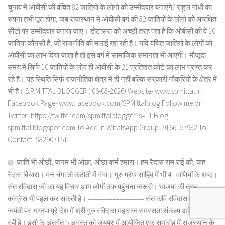
चुनाव में ओबीसी की वंचित 82 जातियों के लोगों को उम्मीदवार बनाएंगे? राहुल गांधी का
सपना तभी पूरा होगा, जब राजस्थान में ओबीसी वर्ग की 82 जातियों के लोगों को आरक्षित
सीटों पर उम्मीदवार बनाया जाए। डोटासरा को अच्छी तरह पता है कि ओबीसी की वे 10
जातियां कौनसी है, जो राजनीति की मलाई खा रही है। यदि वंचित जातियों के लोगों को
ओबीसी का लाभ दिया जाता है तो इस वर्ग में सामाजिक समानता भी आएगी। मौजूदा
समय में सिर्फ 10 जातियों के लोग ही ओबीसी के 21 प्रतिशत कोटे का लाभ प्राप्त कर
रहे है। यह स्थिति सिर्फ राजनीतिक क्षेत्र में ही नहीं बल्कि सरकारी नौकरियों के क्षेत्र में
भी है। S.P.MITTAL BLOGGER ( 06-08-2026) Website- www.spmittal.in
Facebook Page- www.facebook.com/SPMittalblog Follow me on
Twitter- https://twitter.com/spmittalblogger?s=11 Blog-
spmittal.blogspot.com To Add in WhatsApp Group- 9166157932 To
Contact- 9829071511
जाति भी ओछी, जनम भी ओछा, ओछा कर्म हमारा। हम रैदास राम राई को, कह
रैदास बिचारा। मन चंगा तो कठौती में गंगा। गुरु ग्रंथ साहिब में भी 41 वाणियों के शब्द।
संत रविदास जी का यह विचार आम लोगों तक पहुंचना जरूरी। भाजपा की तरह
कांग्रेस भी पहल कर सकती है। ================ संत कवि रविदास जी 650 वीं
जयंती पर भाजपा पूरे देश में श्री गुरु रविदास महाराज समरसता संकल्प अभियान चला
रही है। इसी के अंतर्गत 5 अगस्त को जयपुर में आयोजित एक समारोह में राजस्थान के