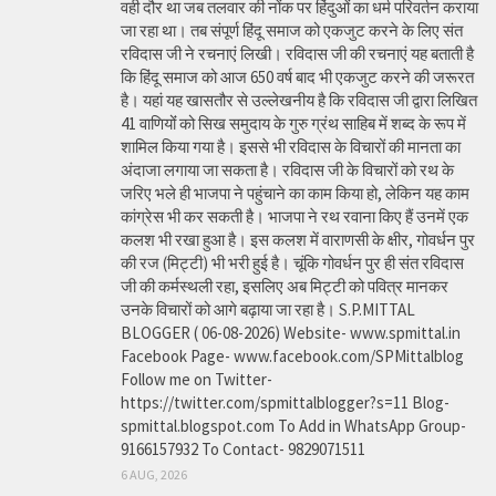
वही दौर था जब तलवार की नोंक पर हिंदुओं का धर्म परिवर्तन कराया
जा रहा था। तब संपूर्ण हिंदू समाज को एकजुट करने के लिए संत
रविदास जी ने रचनाएं लिखी। रविदास जी की रचनाएं यह बताती है
कि हिंदू समाज को आज 650 वर्ष बाद भी एकजुट करने की जरूरत
है। यहां यह खासतौर से उल्लेखनीय है कि रविदास जी द्वारा लिखित
41 वाणियोंं को सिख समुदाय के गुरु ग्रंथ साहिब में शब्द के रूप में
शामिल किया गया है। इससे भी रविदास के विचारों की मानता का
अंदाजा लगाया जा सकता है। रविदास जी के विचारों को रथ के
जरिए भले ही भाजपा ने पहुंचाने का काम किया हो, लेकिन यह काम
कांग्रेस भी कर सकती है। भाजपा ने रथ रवाना किए हैं उनमें एक
कलश भी रखा हुआ है। इस कलश में वाराणसी के क्षीर, गोवर्धन पुर
की रज (मिट्टी) भी भरी हुई है। चूंकि गोवर्धन पुर ही संत रविदास
जी की कर्मस्थली रहा, इसलिए अब मिट्टी को पवित्र मानकर
उनके विचारों को आगे बढ़ाया जा रहा है। S.P.MITTAL
BLOGGER ( 06-08-2026) Website- www.spmittal.in
Facebook Page- www.facebook.com/SPMittalblog
Follow me on Twitter-
https://twitter.com/spmittalblogger?s=11 Blog-
spmittal.blogspot.com To Add in WhatsApp Group-
9166157932 To Contact- 9829071511
6 AUG, 2026