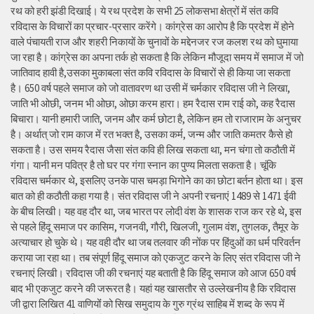
रथ को हरी झंडी दिखाई। ये रथ प्रदेश के सभी 25 लोकसभा क्षेत्रों में संत कवि
रविदास के विचारों का प्रचार-प्रसार करेंगे। कांग्रेस का आरोप है कि प्रदेश में होने
वाले पंचायती राज और शहरी निकायों के चुनावों के मद्देनजर रज कलश रथ को घुमाया
जा रहा है। कांग्रेस का अपना तर्क हो सकता है कि लेकिन मौजूदा समय में समाज में जो
जातिवाद हावी है,उसका मुकाबला संत कवि रविदास के विचारों से ही किया जा सकता
है। 650 वर्ष पहले समाज को जो वातावरण था उसी में चर्मकार रविदास जी ने लिखा,
जाति भी ओछी, जनम भी ओछा, ओछा करम हारा। हम रैदास राम राई को, कह रैदास
बिचारा। यानी हमारी जाति, जनम और कर्म छोटा है, लेकिन हम तो राजाराम के अनुचर
है। अर्थात् जो राम काज में रत भक्त है, उसका कर्म, जन्म और जाति कमतर कैसे हो
सकता है। उस समय रैदास जैसा संत कवि ही लिख सकता था, मन चंगा तो कठौती में
गंगा। यानी मन पवित्र है तो घर पर गंगा स्नान का पुण्य मिलता सकता है। चूंकि
रविदास चर्मकार थे, इसलिए उनके पास चमड़ा भिगोने का का छोटा बर्तन होता था। इस
बात को ही कठौती कहा गया है। संत रविदास जी ने अपनी रचनाएं 1489 से 1471 ईवी
के बीच लिखी। यह वह दौर था, जब भारत पर लोदी वंश के शासक राज कर रहे थे, इस
से पहले हिंदू समाज पर कासिम, गजनवी, गौरी, खिलजी, गुलाम वंश, तुगलक, तैमूर के
अत्याचार हो चुके थे। यह वही दौर था जब तलवार की नोंक पर हिंदुओं का धर्म परिवर्तन
कराया जा रहा था। तब संपूर्ण हिंदू समाज को एकजुट करने के लिए संत रविदास जी ने
रचनाएं लिखी। रविदास जी की रचनाएं यह बताती है कि हिंदू समाज को आज 650 वर्ष
बाद भी एकजुट करने की जरूरत है। यहां यह खासतौर से उल्लेखनीय है कि रविदास
जी द्वारा लिखित 41 वाणियोंं को सिख समुदाय के गुरु ग्रंथ साहिब में शब्द के रूप में