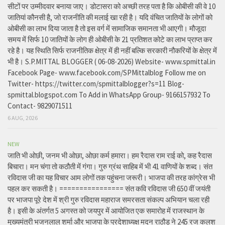
सीटों पर उम्मीदवार बनाया जाए। डोटासरा को अच्छी तरह पता है कि ओबीसी की वे 10
जातियां कौनसी है, जो राजनीति की मलाई खा रही है। यदि वंचित जातियों के लोगों को
ओबीसी का लाभ दिया जाता है तो इस वर्ग में सामाजिक समानता भी आएगी। मौजूदा
समय में सिर्फ 10 जातियों के लोग ही ओबीसी के 21 प्रतिशत कोटे का लाभ प्राप्त कर
रहे है। यह स्थिति सिर्फ राजनीतिक क्षेत्र में ही नहीं बल्कि सरकारी नौकरियों के क्षेत्र में
भी है। S.P.MITTAL BLOGGER ( 06-08-2026) Website- www.spmittal.in
Facebook Page- www.facebook.com/SPMittalblog Follow me on
Twitter- https://twitter.com/spmittalblogger?s=11 Blog-
spmittal.blogspot.com To Add in WhatsApp Group- 9166157932 To
Contact- 9829071511
6 AUG, 2026
NEW
जाति भी ओछी, जनम भी ओछा, ओछा कर्म हमारा। हम रैदास राम राई को, कह रैदास
बिचारा। मन चंगा तो कठौती में गंगा। गुरु ग्रंथ साहिब में भी 41 वाणियों के शब्द। संत
रविदास जी का यह विचार आम लोगों तक पहुंचना जरूरी। भाजपा की तरह कांग्रेस भी
पहल कर सकती है। ================ संत कवि रविदास जी 650 वीं जयंती
पर भाजपा पूरे देश में श्री गुरु रविदास महाराज समरसता संकल्प अभियान चला रही
है। इसी के अंतर्गत 5 अगस्त को जयपुर में आयोजित एक समारोह में राजस्थान के
मुख्यमंत्री भजनलाल शर्मा और भाजपा के प्रदेशाध्यक्ष मदन राठौड़ ने 245 रज कलश