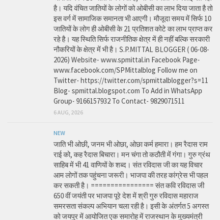
है। यदि वंचित जातियों के लोगों को ओबीसी का लाभ दिया जाता है तो
इस वर्ग में सामाजिक समानता भी आएगी। मौजूदा समय में सिर्फ 10
जातियों के लोग ही ओबीसी के 21 प्रतिशत कोटे का लाभ प्राप्त कर
रहे है। यह स्थिति सिर्फ राजनीतिक क्षेत्र में ही नहीं बल्कि सरकारी
नौकरियों के क्षेत्र में भी है। S.P.MITTAL BLOGGER ( 06-08-
2026) Website- www.spmittal.in Facebook Page-
www.facebook.com/SPMittalblog Follow me on
Twitter- https://twitter.com/spmittalblogger?s=11
Blog- spmittal.blogspot.com To Add in WhatsApp
Group- 9166157932 To Contact- 9829071511
6 AUG, 2026
NEW
जाति भी ओछी, जनम भी ओछा, ओछा कर्म हमारा। हम रैदास राम
राई को, कह रैदास बिचारा। मन चंगा तो कठौती में गंगा। गुरु ग्रंथ
साहिब में भी 41 वाणियों के शब्द। संत रविदास जी का यह विचार
आम लोगों तक पहुंचना जरूरी। भाजपा की तरह कांग्रेस भी पहल
कर सकती है। ================ संत कवि रविदास जी
650 वीं जयंती पर भाजपा पूरे देश में श्री गुरु रविदास महाराज
समरसता संकल्प अभियान चला रही है। इसी के अंतर्गत 5 अगस्त
को जयपुर में आयोजित एक समारोह में राजस्थान के मुख्यमंत्री