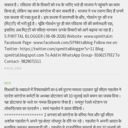
सकता है। रविदास जी के विचारों को रथ के जरिए भले ही भाजपा ने पहुंचाने का काम
किया हो, लेकिन यह काम कांग्रेस भी कर सकती है। भाजपा ने रथ रवाना किए हैं उनमें
एक कलश भी रखा हुआ है। इस कलश में वाराणसी के क्षीर, गोवर्धन पुर की रज
(मिट्टी) भी भरी हुई है। चूंकि गोवर्धन पुर ही संत रविदास जी की कर्मस्थली रहा,
इसलिए अब मिट्टी को पवित्र मानकर उनके विचारों को आगे बढ़ाया जा रहा है।
S.P.MITTAL BLOGGER ( 06-08-2026) Website- www.spmittal.in
Facebook Page- www.facebook.com/SPMittalblog Follow me on
Twitter- https://twitter.com/spmittalblogger?s=11 Blog-
spmittal.blogspot.com To Add in WhatsApp Group- 9166157932 To
Contact- 9829071511
6 AUG, 2026
NEW
शिक्षकों के तबादले में रिश्वतखोरी का 6 वर्ष पुराना मामला उठाकर पूर्व सीएम गहलोत ने
प्रदेश कांग्रेस कमेटी के अध्यक्ष डोटासरा को 30 जुलाई वाले बयान का जवाब दिया।
यह डोटासरा के जले पर नमक छिड़कना जैसा है। जयपुर रेलवे स्टेशन पर
लोकप्रियता का प्रदर्शन। स्वयं गहलोत ने डाला वीडियो।
================= 2 अगस्त को कांग्रेस के वरिष्ठ नेता और पूर्व सीएम
अशोक गहलोत ने अपने गृह क्षेत्र जोधपुर के दौरे पर रहे। गहलोत ने अपनी आदत के
मुताबिक जमकर बयानबाजी की। गहलोत ने राजनीतिक चतुराई से गत 30 जुलाई को