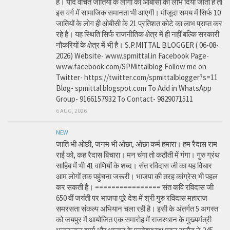
है। यदि वंचित जातियों के लोगों को ओबीसी का लाभ दिया जाता है तो
इस वर्ग में सामाजिक समानता भी आएगी। मौजूदा समय में सिर्फ 10
जातियों के लोग ही ओबीसी के 21 प्रतिशत कोटे का लाभ प्राप्त कर
रहे है। यह स्थिति सिर्फ राजनीतिक क्षेत्र में ही नहीं बल्कि सरकारी
नौकरियों के क्षेत्र में भी है। S.P.MITTAL BLOGGER ( 06-08-
2026) Website- www.spmittal.in Facebook Page-
www.facebook.com/SPMittalblog Follow me on
Twitter- https://twitter.com/spmittalblogger?s=11
Blog- spmittal.blogspot.com To Add in WhatsApp
Group- 9166157932 To Contact- 9829071511
6 AUG, 2026
NEW
जाति भी ओछी, जनम भी ओछा, ओछा कर्म हमारा। हम रैदास राम
राई को, कह रैदास बिचारा। मन चंगा तो कठौती में गंगा। गुरु ग्रंथ
साहिब में भी 41 वाणियों के शब्द। संत रविदास जी का यह विचार
आम लोगों तक पहुंचना जरूरी। भाजपा की तरह कांग्रेस भी पहल
कर सकती है। ================ संत कवि रविदास जी
650 वीं जयंती पर भाजपा पूरे देश में श्री गुरु रविदास महाराज
समरसता संकल्प अभियान चला रही है। इसी के अंतर्गत 5 अगस्त
को जयपुर में आयोजित एक समारोह में राजस्थान के मुख्यमंत्री