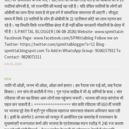
जातियां कौनसी है, जो राजनीति की मलाई खा रही है। यदि वंचित जातियों के लोगों को
ओबीसी का लाभ दिया जाता है तो इस वर्ग में सामाजिक समानता भी आएगी। मौजूदा
समय में सिर्फ 10 जातियों के लोग ही ओबीसी के 21 प्रतिशत कोटे का लाभ प्राप्त कर
रहे है। यह स्थिति सिर्फ राजनीतिक क्षेत्र में ही नहीं बल्कि सरकारी नौकरियों के क्षेत्र में
भी है। S.P.MITTAL BLOGGER ( 06-08-2026) Website- www.spmittal.in
Facebook Page- www.facebook.com/SPMittalblog Follow me on
Twitter- https://twitter.com/spmittalblogger?s=11 Blog-
spmittal.blogspot.com To Add in WhatsApp Group- 9166157932 To
Contact- 9829071511
6 AUG, 2026
NEW
जाति भी ओछी, जनम भी ओछा, ओछा कर्म हमारा। हम रैदास राम राई को, कह रैदास
बिचारा। मन चंगा तो कठौती में गंगा। गुरु ग्रंथ साहिब में भी 41 वाणियों के शब्द। संत
रविदास जी का यह विचार आम लोगों तक पहुंचना जरूरी। भाजपा की तरह कांग्रेस भी
पहल कर सकती है। ================ संत कवि रविदास जी 650 वीं जयंती
पर भाजपा पूरे देश में श्री गुरु रविदास महाराज समरसता संकल्प अभियान चला रही
है। इसी के अंतर्गत 5 अगस्त को जयपुर में आयोजित एक समारोह में राजस्थान के
मुख्यमंत्री भजनलाल शर्मा और भाजपा के प्रदेशाध्यक्ष मदन राठौड़ ने 245 रज कलश