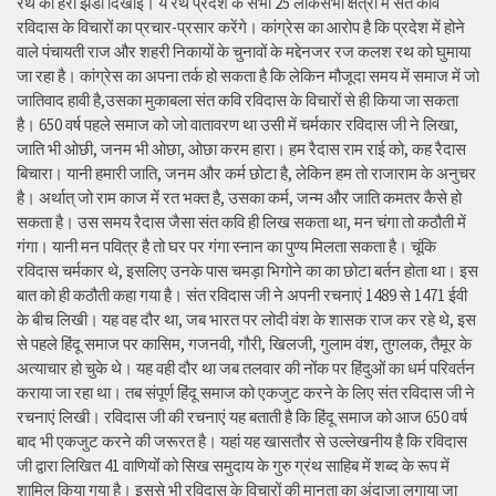
रथ को हरी झंडी दिखाई। ये रथ प्रदेश के सभी 25 लोकसभा क्षेत्रों में संत कवि
रविदास के विचारों का प्रचार-प्रसार करेंगे। कांग्रेस का आरोप है कि प्रदेश में होने
वाले पंचायती राज और शहरी निकायों के चुनावों के मद्देनजर रज कलश रथ को घुमाया
जा रहा है। कांग्रेस का अपना तर्क हो सकता है कि लेकिन मौजूदा समय में समाज में जो
जातिवाद हावी है,उसका मुकाबला संत कवि रविदास के विचारों से ही किया जा सकता
है। 650 वर्ष पहले समाज को जो वातावरण था उसी में चर्मकार रविदास जी ने लिखा,
जाति भी ओछी, जनम भी ओछा, ओछा करम हारा। हम रैदास राम राई को, कह रैदास
बिचारा। यानी हमारी जाति, जनम और कर्म छोटा है, लेकिन हम तो राजाराम के अनुचर
है। अर्थात् जो राम काज में रत भक्त है, उसका कर्म, जन्म और जाति कमतर कैसे हो
सकता है। उस समय रैदास जैसा संत कवि ही लिख सकता था, मन चंगा तो कठौती में
गंगा। यानी मन पवित्र है तो घर पर गंगा स्नान का पुण्य मिलता सकता है। चूंकि
रविदास चर्मकार थे, इसलिए उनके पास चमड़ा भिगोने का का छोटा बर्तन होता था। इस
बात को ही कठौती कहा गया है। संत रविदास जी ने अपनी रचनाएं 1489 से 1471 ईवी
के बीच लिखी। यह वह दौर था, जब भारत पर लोदी वंश के शासक राज कर रहे थे, इस
से पहले हिंदू समाज पर कासिम, गजनवी, गौरी, खिलजी, गुलाम वंश, तुगलक, तैमूर के
अत्याचार हो चुके थे। यह वही दौर था जब तलवार की नोंक पर हिंदुओं का धर्म परिवर्तन
कराया जा रहा था। तब संपूर्ण हिंदू समाज को एकजुट करने के लिए संत रविदास जी ने
रचनाएं लिखी। रविदास जी की रचनाएं यह बताती है कि हिंदू समाज को आज 650 वर्ष
बाद भी एकजुट करने की जरूरत है। यहां यह खासतौर से उल्लेखनीय है कि रविदास
जी द्वारा लिखित 41 वाणियोंं को सिख समुदाय के गुरु ग्रंथ साहिब में शब्द के रूप में
शामिल किया गया है। इससे भी रविदास के विचारों की मानता का अंदाजा लगाया जा