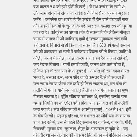
भजनलाल शर्मा और भाजपा के प्रदेशाध्यक्ष मदन राठौड़ ने 245
रज कलश रथ को हरी झंडी दिखाई। ये रथ प्रदेश के सभी 25
लोकसभा क्षेत्रों में संत कवि रविदास के विचारों का प्रचार-प्रसार
करेंगे। कांग्रेस का आरोप है कि प्रदेश में होने वाले पंचायती राज
और शहरी निकायों के चुनावों के मद्देनजर रज कलश रथ को घुमाया
जा रहा है। कांग्रेस का अपना तर्क हो सकता है कि लेकिन मौजूदा
समय में समाज में जो जातिवाद हावी है,उसका मुकाबला संत कवि
रविदास के विचारों से ही किया जा सकता है। 650 वर्ष पहले समाज
को जो वातावरण था उसी में चर्मकार रविदास जी ने लिखा, जाति भी
ओछी, जनम भी ओछा, ओछा करम हारा। हम रैदास राम राई को,
कह रैदास बिचारा। यानी हमारी जाति, जनम और कर्म छोटा है,
लेकिन हम तो राजाराम के अनुचर है। अर्थात् जो राम काज में रत
भक्त है, उसका कर्म, जन्म और जाति कमतर कैसे हो सकता है।
उस समय रैदास जैसा संत कवि ही लिख सकता था, मन चंगा तो
कठौती में गंगा। यानी मन पवित्र है तो घर पर गंगा स्नान का पुण्य
मिलता सकता है। चूंकि रविदास चर्मकार थे, इसलिए उनके पास
चमड़ा भिगोने का का छोटा बर्तन होता था। इस बात को ही कठौती
कहा गया है। संत रविदास जी ने अपनी रचनाएं 1489 से 1471 ईवी
के बीच लिखी। यह वह दौर था, जब भारत पर लोदी वंश के शासक
राज कर रहे थे, इस से पहले हिंदू समाज पर कासिम, गजनवी, गौरी,
खिलजी, गुलाम वंश, तुगलक, तैमूर के अत्याचार हो चुके थे। यह
वही दौर था जब तलवार की नोंक पर हिंदुओं का धर्म परिवर्तन कराया