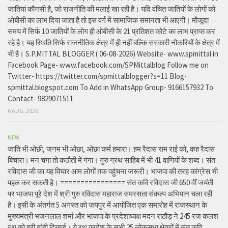
जातियां कौनसी है, जो राजनीति की मलाई खा रही है। यदि वंचित जातियों के लोगों को
ओबीसी का लाभ दिया जाता है तो इस वर्ग में सामाजिक समानता भी आएगी। मौजूदा
समय में सिर्फ 10 जातियों के लोग ही ओबीसी के 21 प्रतिशत कोटे का लाभ प्राप्त कर
रहे है। यह स्थिति सिर्फ राजनीतिक क्षेत्र में ही नहीं बल्कि सरकारी नौकरियों के क्षेत्र में
भी है। S.P.MITTAL BLOGGER ( 06-08-2026) Website- www.spmittal.in
Facebook Page- www.facebook.com/SPMittalblog Follow me on
Twitter- https://twitter.com/spmittalblogger?s=11 Blog-
spmittal.blogspot.com To Add in WhatsApp Group- 9166157932 To
Contact- 9829071511
6 AUG, 2026
NEW
जाति भी ओछी, जनम भी ओछा, ओछा कर्म हमारा। हम रैदास राम राई को, कह रैदास
बिचारा। मन चंगा तो कठौती में गंगा। गुरु ग्रंथ साहिब में भी 41 वाणियों के शब्द। संत
रविदास जी का यह विचार आम लोगों तक पहुंचना जरूरी। भाजपा की तरह कांग्रेस भी
पहल कर सकती है। ================ संत कवि रविदास जी 650 वीं जयंती
पर भाजपा पूरे देश में श्री गुरु रविदास महाराज समरसता संकल्प अभियान चला रही
है। इसी के अंतर्गत 5 अगस्त को जयपुर में आयोजित एक समारोह में राजस्थान के
मुख्यमंत्री भजनलाल शर्मा और भाजपा के प्रदेशाध्यक्ष मदन राठौड़ ने 245 रज कलश
रथ को हरी झंडी दिखाई। ये रथ प्रदेश के सभी 25 लोकसभा क्षेत्रों में संत कवि