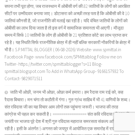
सपना तभी पूरा होगा, जब राजस्थान में ओबीसी वर्ग की 82 जातियों के लोगों को आरक्षित
सीटों पर उम्मीदवार बनाया जाए। डोटासरा को अच्छी तरह पता है कि ओबीसी की वे 10
जातियां कौनसी है, जो राजनीति की मलाई खा रही है। यदि वंचित जातियों के लोगों को
ओबीसी का लाभ दिया जाता है तो इस वर्ग में सामाजिक समानता भी आएगी। मौजूदा
समय में सिर्फ 10 जातियों के लोग ही ओबीसी के 21 प्रतिशत कोटे का लाभ प्राप्त कर
रहे है। यह स्थिति सिर्फ राजनीतिक क्षेत्र में ही नहीं बल्कि सरकारी नौकरियों के क्षेत्र में
भी है। S.P.MITTAL BLOGGER ( 06-08-2026) Website- www.spmittal.in
Facebook Page- www.facebook.com/SPMittalblog Follow me on
Twitter- https://twitter.com/spmittalblogger?s=11 Blog-
spmittal.blogspot.com To Add in WhatsApp Group- 9166157932 To
Contact- 9829071511
जाति भी ओछी, जनम भी ओछा, ओछा कर्म हमारा। हम रैदास राम राई को, कह
रैदास बिचारा। मन चंगा तो कठौती में गंगा। गुरु ग्रंथ साहिब में भी 41 वाणियों के शब्द।
संत रविदास जी का यह विचार आम लोगों तक पहुंचना जरूरी। भाजपा की तरह
कांग्रेस भी पहल कर सकती है। ================ संत कवि रविदास जी 650 वीं
जयंती पर भाजपा पूरे देश में श्री गुरु रविदास महाराज समरसता संकल्प अभियान चला
रही है। इसी के अंतर्गत 5 अगस्त को जयपुर में आयोजित एक समारोह में राजस्थान के