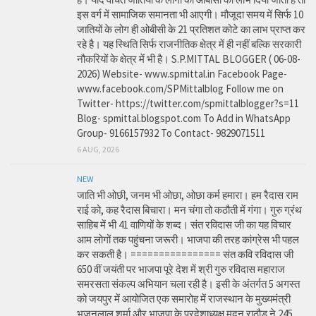
इस वर्ग में सामाजिक समानता भी आएगी। मौजूदा समय में सिर्फ 10
जातियों के लोग ही ओबीसी के 21 प्रतिशत कोटे का लाभ प्राप्त कर
रहे है। यह स्थिति सिर्फ राजनीतिक क्षेत्र में ही नहीं बल्कि सरकारी
नौकरियों के क्षेत्र में भी है। S.P.MITTAL BLOGGER ( 06-08-
2026) Website- www.spmittal.in Facebook Page-
www.facebook.com/SPMittalblog Follow me on
Twitter- https://twitter.com/spmittalblogger?s=11
Blog- spmittal.blogspot.com To Add in WhatsApp
Group- 9166157932 To Contact- 9829071511
6 AUG, 2026
NEW
जाति भी ओछी, जनम भी ओछा, ओछा कर्म हमारा। हम रैदास राम
राई को, कह रैदास बिचारा। मन चंगा तो कठौती में गंगा। गुरु ग्रंथ
साहिब में भी 41 वाणियों के शब्द। संत रविदास जी का यह विचार
आम लोगों तक पहुंचना जरूरी। भाजपा की तरह कांग्रेस भी पहल
कर सकती है। ================ संत कवि रविदास जी
650 वीं जयंती पर भाजपा पूरे देश में श्री गुरु रविदास महाराज
समरसता संकल्प अभियान चला रही है। इसी के अंतर्गत 5 अगस्त
को जयपुर में आयोजित एक समारोह में राजस्थान के मुख्यमंत्री
भजनलाल शर्मा और भाजपा के प्रदेशाध्यक्ष मदन राठौड़ ने 245