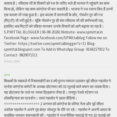
सकता है। रविदास जी के विचारों को रथ के जरिए भले ही भाजपा ने पहुंचाने का काम
किया हो, लेकिन यह काम कांग्रेस भी कर सकती है। भाजपा ने रथ रवाना किए हैं उनमें
एक कलश भी रखा हुआ है। इस कलश में वाराणसी के क्षीर, गोवर्धन पुर की रज
(मिट्टी) भी भरी हुई है। चूंकि गोवर्धन पुर ही संत रविदास जी की कर्मस्थली रहा,
इसलिए अब मिट्टी को पवित्र मानकर उनके विचारों को आगे बढ़ाया जा रहा है।
S.P.MITTAL BLOGGER ( 06-08-2026) Website- www.spmittal.in
Facebook Page- www.facebook.com/SPMittalblog Follow me on
Twitter- https://twitter.com/spmittalblogger?s=11 Blog-
spmittal.blogspot.com To Add in WhatsApp Group- 9166157932 To
Contact- 9829071511
6 AUG, 2026
NEW
शिक्षकों के तबादले में रिश्वतखोरी का 6 वर्ष पुराना मामला उठाकर पूर्व सीएम गहलोत ने
प्रदेश कांग्रेस कमेटी के अध्यक्ष डोटासरा को 30 जुलाई वाले बयान का जवाब दिया।
यह डोटासरा के जले पर नमक छिड़कना जैसा है। जयपुर रेलवे स्टेशन पर
लोकप्रियता का प्रदर्शन। स्वयं गहलोत ने डाला वीडियो।
================= 2 अगस्त को कांग्रेस के वरिष्ठ नेता और पूर्व सीएम
अशोक गहलोत ने अपने गृह क्षेत्र जोधपुर के दौरे पर रहे। गहलोत ने अपनी आदत के
मुताबिक जमकर बयानबाजी की। गहलोत ने राजनीतिक चतुराई से गत 30 जुलाई को