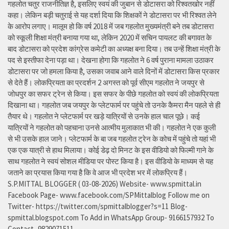
गहलोत चतुर राजनीतिज्ञ है, इसलिए स्वयं की जुबान से डोटासरा को रिश्वतखोर नहीं
कहा। लेकिन बड़ी चतुराई से यह दर्शा दिया कि शिक्षकों ने डोटासरा पर भी रिश्वत लेने
के आरोप लगाए। मालूम हो कि वर्ष 2018 में जब गहलोत मुख्यमंत्री बने तब डोटासरा
को स्कूली शिक्षा मंत्री बनाया गया था, लेकिन 2020 में सचिन पायलट की बगावत के
बाद डोटासरा को प्रदेश कांग्रेस कमेटी का अध्यक्ष बना दिया। तब उन्हें शिक्षा मंत्री के
पद से इस्तीफा देना पड़ा था। देखना होगा कि गहलोत ने 6 वर्ष पुराना मामला उठाकर
डोटासरा पर जो हमला किया है, उसका जवाब आने वाले दिनों में डोटासरा किस प्रकार
से देते हैं। लोकप्रियता का प्रदर्शन 2 अगस्त को पूर्व सीएम गहलोत ने जयपुर से
जोधपुर का सफर ट्रेन से किया। इस सफर के पीछे गहलोत को स्वयं की लोकप्रियता
दिखाना था। गहलोत जब जयपुर के प्लेटफार्म पर पहुंचे तो उनके कैमरा मैन पहले से ही
तैयार थे। गहलोत ने प्लेटफार्म पर खड़े यात्रियों से उनके हाल चाल पूछे। कई
यात्रियों ने गहलोत को पहचाना उनसे आत्मीय मुलाकात भी की। गहलोत ने एक कुली
से भी उसके हाल जाने। प्लेटफार्म के बा जब गहलोत ट्रेन के कोच में पहुंचे तो यहां भी
एक एक यात्री से हाथ मिलाया। कोई डेढ़ दो मिनट के इस वीडियो को फिल्मी गाने के
साथ गहलोत ने स्वयं सोशल मीडिया पर पोस्ट किया है। इस वीडियो के माध्यम से यह
जताने का प्रयास किया गया है कि वे आज भी प्रदेश भर में लोकप्रिय हैं।
S.P.MITTAL BLOGGER ( 03-08-2026) Website- www.spmittal.in
Facebook Page- www.facebook.com/SPMittalblog Follow me on
Twitter- https://twitter.com/spmittalblogger?s=11 Blog-
spmittal.blogspot.com To Add in WhatsApp Group- 9166157932 To
Contact- 9829071511