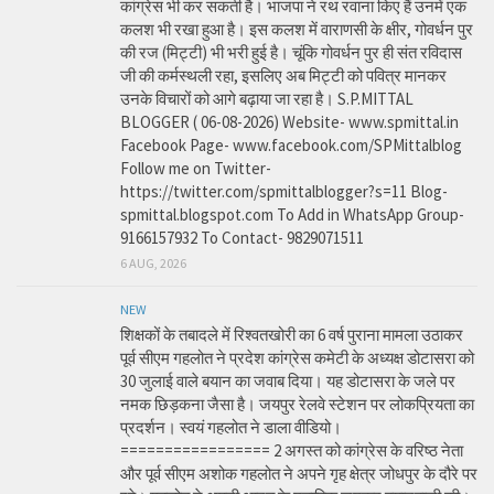
कांग्रेस भी कर सकती है। भाजपा ने रथ रवाना किए हैं उनमें एक
कलश भी रखा हुआ है। इस कलश में वाराणसी के क्षीर, गोवर्धन पुर
की रज (मिट्टी) भी भरी हुई है। चूंकि गोवर्धन पुर ही संत रविदास
जी की कर्मस्थली रहा, इसलिए अब मिट्टी को पवित्र मानकर
उनके विचारों को आगे बढ़ाया जा रहा है। S.P.MITTAL
BLOGGER ( 06-08-2026) Website- www.spmittal.in
Facebook Page- www.facebook.com/SPMittalblog
Follow me on Twitter-
https://twitter.com/spmittalblogger?s=11 Blog-
spmittal.blogspot.com To Add in WhatsApp Group-
9166157932 To Contact- 9829071511
6 AUG, 2026
NEW
शिक्षकों के तबादले में रिश्वतखोरी का 6 वर्ष पुराना मामला उठाकर
पूर्व सीएम गहलोत ने प्रदेश कांग्रेस कमेटी के अध्यक्ष डोटासरा को
30 जुलाई वाले बयान का जवाब दिया। यह डोटासरा के जले पर
नमक छिड़कना जैसा है। जयपुर रेलवे स्टेशन पर लोकप्रियता का
प्रदर्शन। स्वयं गहलोत ने डाला वीडियो।
================= 2 अगस्त को कांग्रेस के वरिष्ठ नेता
और पूर्व सीएम अशोक गहलोत ने अपने गृह क्षेत्र जोधपुर के दौरे पर