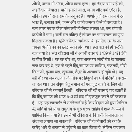
ओछी, जनम भी ओछा, ओछा करम हारा। हम रैदास राम राई को,
कह रैदास बिचारा। यानी हमारी जाति, जनम और कर्म छोटा है,
लेकिन हम तो राजाराम के अनुचर है। अर्थात् जो राम काज में रत
भक्त है, उसका कर्म, जन्म और जाति कमतर कैसे हो सकता है।
उस समय रैदास जैसा संत कवि ही लिख सकता था, मन चंगा तो
कठौती में गंगा। यानी मन पवित्र है तो घर पर गंगा स्नान का पुण्य
मिलता सकता है। चूंकि रविदास चर्मकार थे, इसलिए उनके पास
चमड़ा भिगोने का का छोटा बर्तन होता था। इस बात को ही कठौती
कहा गया है। संत रविदास जी ने अपनी रचनाएं 1489 से 1471 ईवी
के बीच लिखी। यह वह दौर था, जब भारत पर लोदी वंश के शासक
राज कर रहे थे, इस से पहले हिंदू समाज पर कासिम, गजनवी, गौरी,
खिलजी, गुलाम वंश, तुगलक, तैमूर के अत्याचार हो चुके थे। यह
वही दौर था जब तलवार की नोंक पर हिंदुओं का धर्म परिवर्तन कराया
जा रहा था। तब संपूर्ण हिंदू समाज को एकजुट करने के लिए संत
रविदास जी ने रचनाएं लिखी। रविदास जी की रचनाएं यह बताती है
कि हिंदू समाज को आज 650 वर्ष बाद भी एकजुट करने की जरूरत
है। यहां यह खासतौर से उल्लेखनीय है कि रविदास जी द्वारा लिखित
41 वाणियोंं को सिख समुदाय के गुरु ग्रंथ साहिब में शब्द के रूप में
शामिल किया गया है। इससे भी रविदास के विचारों की मानता का
अंदाजा लगाया जा सकता है। रविदास जी के विचारों को रथ के
जरिए भले ही भाजपा ने पहुंचाने का काम किया हो, लेकिन यह काम