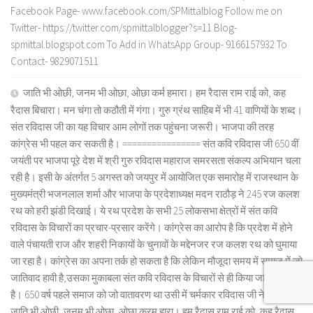
Facebook Page- www.facebook.com/SPMittalblog Follow me on
Twitter- https://twitter.com/spmittalblogger?s=11 Blog-
spmittal.blogspot.com To Add in WhatsApp Group- 9166157932 To
Contact- 9829071511
जाति भी ओछी, जनम भी ओछा, ओछा कर्म हमारा। हम रैदास राम राई को, कह
रैदास बिचारा। मन चंगा तो कठौती में गंगा। गुरु ग्रंथ साहिब में भी 41 वाणियों के शब्द।
संत रविदास जी का यह विचार आम लोगों तक पहुंचना जरूरी। भाजपा की तरह
कांग्रेस भी पहल कर सकती है। ================ संत कवि रविदास जी 650 वीं
जयंती पर भाजपा पूरे देश में श्री गुरु रविदास महाराज समरसता संकल्प अभियान चला
रही है। इसी के अंतर्गत 5 अगस्त को जयपुर में आयोजित एक समारोह में राजस्थान के
मुख्यमंत्री भजनलाल शर्मा और भाजपा के प्रदेशाध्यक्ष मदन राठौड़ ने 245 रज कलश
रथ को हरी झंडी दिखाई। ये रथ प्रदेश के सभी 25 लोकसभा क्षेत्रों में संत कवि
रविदास के विचारों का प्रचार-प्रसार करेंगे। कांग्रेस का आरोप है कि प्रदेश में होने
वाले पंचायती राज और शहरी निकायों के चुनावों के मद्देनजर रज कलश रथ को घुमाया
जा रहा है। कांग्रेस का अपना तर्क हो सकता है कि लेकिन मौजूदा समय में समाज में जो
जातिवाद हावी है,उसका मुकाबला संत कवि रविदास के विचारों से ही किया जा सकता
है। 650 वर्ष पहले समाज को जो वातावरण था उसी में चर्मकार रविदास जी ने लिखा,
जाति भी ओछी, जनम भी ओछा, ओछा करम हारा। हम रैदास राम राई को, कह रैदास