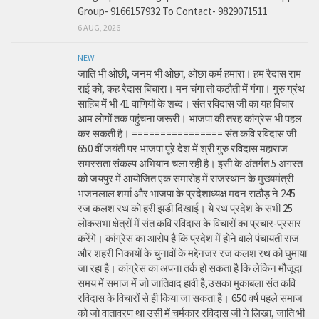
Group- 9166157932 To Contact- 9829071511
6 AUG, 2026
NEW
जाति भी ओछी, जनम भी ओछा, ओछा कर्म हमारा। हम रैदास राम
राई को, कह रैदास बिचारा। मन चंगा तो कठौती में गंगा। गुरु ग्रंथ
साहिब में भी 41 वाणियों के शब्द। संत रविदास जी का यह विचार
आम लोगों तक पहुंचना जरूरी। भाजपा की तरह कांग्रेस भी पहल
कर सकती है। ================ संत कवि रविदास जी
650 वीं जयंती पर भाजपा पूरे देश में श्री गुरु रविदास महाराज
समरसता संकल्प अभियान चला रही है। इसी के अंतर्गत 5 अगस्त
को जयपुर में आयोजित एक समारोह में राजस्थान के मुख्यमंत्री
भजनलाल शर्मा और भाजपा के प्रदेशाध्यक्ष मदन राठौड़ ने 245
रज कलश रथ को हरी झंडी दिखाई। ये रथ प्रदेश के सभी 25
लोकसभा क्षेत्रों में संत कवि रविदास के विचारों का प्रचार-प्रसार
करेंगे। कांग्रेस का आरोप है कि प्रदेश में होने वाले पंचायती राज
और शहरी निकायों के चुनावों के मद्देनजर रज कलश रथ को घुमाया
जा रहा है। कांग्रेस का अपना तर्क हो सकता है कि लेकिन मौजूदा
समय में समाज में जो जातिवाद हावी है,उसका मुकाबला संत कवि
रविदास के विचारों से ही किया जा सकता है। 650 वर्ष पहले समाज
को जो वातावरण था उसी में चर्मकार रविदास जी ने लिखा, जाति भी