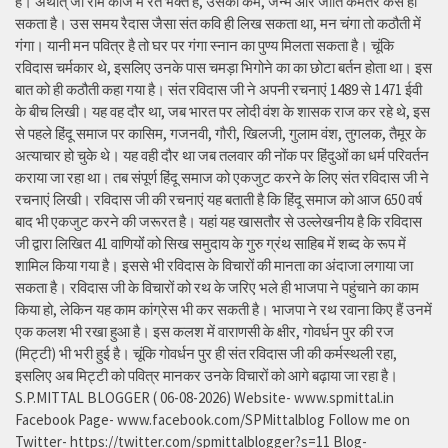
है। अर्थात् जो राम काज में रत भक्त है, उसका कर्म, जन्म और जाति कमतर कैसे हो
सकता है। उस समय रैदास जैसा संत कवि ही लिख सकता था, मन चंगा तो कठौती में
गंगा। यानी मन पवित्र है तो घर पर गंगा स्नान का पुण्य मिलता सकता है। चूंकि
रविदास चर्मकार थे, इसलिए उनके पास चमड़ा भिगोने का का छोटा बर्तन होता था। इस
बात को ही कठौती कहा गया है। संत रविदास जी ने अपनी रचनाएं 1489 से 1471 ईवी
के बीच लिखी। यह वह दौर था, जब भारत पर लोदी वंश के शासक राज कर रहे थे, इस
से पहले हिंदू समाज पर कासिम, गजनवी, गौरी, खिलजी, गुलाम वंश, तुगलक, तैमूर के
अत्याचार हो चुके थे। यह वही दौर था जब तलवार की नोंक पर हिंदुओं का धर्म परिवर्तन
कराया जा रहा था। तब संपूर्ण हिंदू समाज को एकजुट करने के लिए संत रविदास जी ने
रचनाएं लिखी। रविदास जी की रचनाएं यह बताती है कि हिंदू समाज को आज 650 वर्ष
बाद भी एकजुट करने की जरूरत है। यहां यह खासतौर से उल्लेखनीय है कि रविदास
जी द्वारा लिखित 41 वाणियोंं को सिख समुदाय के गुरु ग्रंथ साहिब में शब्द के रूप में
शामिल किया गया है। इससे भी रविदास के विचारों की मानता का अंदाजा लगाया जा
सकता है। रविदास जी के विचारों को रथ के जरिए भले ही भाजपा ने पहुंचाने का काम
किया हो, लेकिन यह काम कांग्रेस भी कर सकती है। भाजपा ने रथ रवाना किए हैं उनमें
एक कलश भी रखा हुआ है। इस कलश में वाराणसी के क्षीर, गोवर्धन पुर की रज
(मिट्टी) भी भरी हुई है। चूंकि गोवर्धन पुर ही संत रविदास जी की कर्मस्थली रहा,
इसलिए अब मिट्टी को पवित्र मानकर उनके विचारों को आगे बढ़ाया जा रहा है।
S.P.MITTAL BLOGGER ( 06-08-2026) Website- www.spmittal.in
Facebook Page- www.facebook.com/SPMittalblog Follow me on
Twitter- https://twitter.com/spmittalblogger?s=11 Blog-