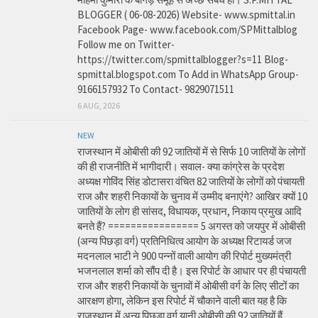
BLOGGER ( 06-08-2026) Website- www.spmittal.in
Facebook Page- www.facebook.com/SPMittalblog
Follow me on Twitter-
https://twitter.com/spmittalblogger?s=11 Blog-
spmittal.blogspot.com To Add in WhatsApp Group-
9166157932 To Contact- 9829071511
6 AUG, 2026
NEW
राजस्थान में ओबीसी की 92 जातियों में से सिर्फ 10 जातियों के लोगों
की ही राजनीति में भागीदारी। सवाल- क्या कांग्रेस के प्रदेश
अध्यक्ष गोविंद सिंह डोटासरा वंचित 82 जातियों के लोगों को पंचायती
राज और शहरी निकायों के चुनाव में उम्मीद बनाएंगे? आखिर क्यों 10
जातियों के लोग ही सांसद, विधायक, प्रधान, निकाय प्रमुख आदि
बनते हैं? ================ 5 अगस्त को जयपुर में ओबीसी
(अन्य पिछड़ा वर्ग) प्रतिनिधित्व आयोग के अध्यक्ष रिटायर्ड जज
मदनलाल भाटी ने 900 पन्नों वाली आयोग की रिपोर्ट मुख्यमंत्री
भजनलाल शर्मा को सौंप दी है। इस रिपोर्ट के आधार पर ही पंचायती
राज और शहरी निकायों के चुनावों में ओबीसी वर्ग के लिए सीटों का
आरक्षण होगा, लेकिन इस रिपोर्ट में चौकाने वाली बात यह है कि
राजस्थान में अन्य पिछड़ा वर्ग यानी ओबीसी की 92 जातियों हैं,