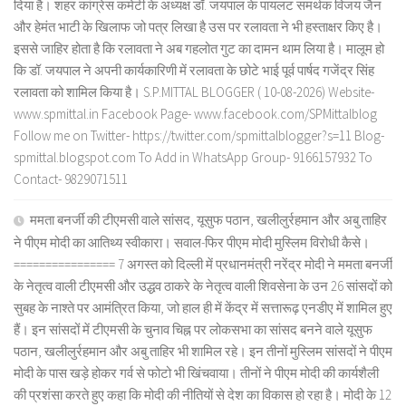
दिया है। शहर कांग्रेस कमेटी के अध्यक्ष डॉ. जयपाल के पायलट समर्थक विजय जैन
और हेमंत भाटी के खिलाफ जो पत्र लिखा है उस पर रलावता ने भी हस्ताक्षर किए है।
इससे जाहिर होता है कि रलावता ने अब गहलोत गुट का दामन थाम लिया है। मालूम हो
कि डॉ. जयपाल ने अपनी कार्यकारिणी में रलावता के छोटे भाई पूर्व पार्षद गजेंद्र सिंह
रलावता को शामिल किया है। S.P.MITTAL BLOGGER ( 10-08-2026) Website-
www.spmittal.in Facebook Page- www.facebook.com/SPMittalblog
Follow me on Twitter- https://twitter.com/spmittalblogger?s=11 Blog-
spmittal.blogspot.com To Add in WhatsApp Group- 9166157932 To
Contact- 9829071511
ममता बनर्जी की टीएमसी वाले सांसद, यूसुफ पठान, खलीलुर्रहमान और अबु ताहिर
ने पीएम मोदी का आतिथ्य स्वीकारा। सवाल-फिर पीएम मोदी मुस्लिम विरोधी कैसे।
================ 7 अगस्त को दिल्ली में प्रधानमंत्री नरेंद्र मोदी ने ममता बनर्जी
के नेतृत्व वाली टीएमसी और उद्धव ठाकरे के नेतृत्व वाली शिवसेना के उन 26 सांसदों को
सुबह के नाश्ते पर आमंत्रित किया, जो हाल ही में केंद्र में सत्तारूढ़ एनडीए में शामिल हुए
हैं। इन सांसदों में टीएमसी के चुनाव चिह्न पर लोकसभा का सांसद बनने वाले यूसुफ
पठान, खलीलुर्रहमान और अबु ताहिर भी शामिल रहे। इन तीनों मुस्लिम सांसदों ने पीएम
मोदी के पास खड़े होकर गर्व से फोटो भी खिंचवाया। तीनों ने पीएम मोदी की कार्यशैली
की प्रशंसा करते हुए कहा कि मोदी की नीतियों से देश का विकास हो रहा है। मोदी के 12