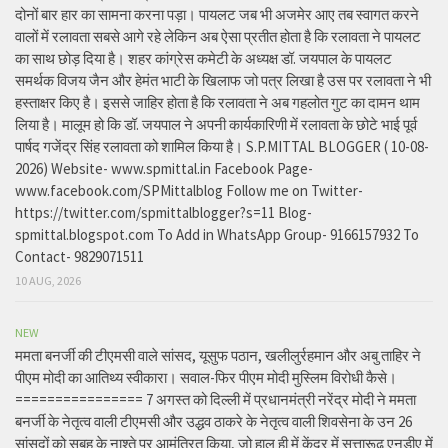
दोनों बार हार का सामना करना पड़ा। पायलट जब भी अजमेर आए तब स्वागत करने
वालों में रलावता सबसे आगे रहे लेकिन अब ऐसा प्रतीत होता है कि रलावता ने पायलट
का साथ छोड़ दिया है। शहर कांग्रेस कमेटी के अध्यक्ष डॉ. जयपाल के पायलट
समर्थक विजय जैन और हेमंत भाटी के खिलाफ जो पत्र लिखा है उस पर रलावता ने भी
हस्ताक्षर किए है। इससे जाहिर होता है कि रलावता ने अब गहलोत गुट का दामन थाम
लिया है। मालूम हो कि डॉ. जयपाल ने अपनी कार्यकारिणी में रलावता के छोटे भाई पूर्व
पार्षद गजेंद्र सिंह रलावता को शामिल किया है। S.P.MITTAL BLOGGER ( 10-08-
2026) Website- www.spmittal.in Facebook Page-
www.facebook.com/SPMittalblog Follow me on Twitter-
https://twitter.com/spmittalblogger?s=11 Blog-
spmittal.blogspot.com To Add in WhatsApp Group- 9166157932 To
Contact- 9829071511
10 AUG, 2026
NEW
ममता बनर्जी की टीएमसी वाले सांसद, यूसुफ पठान, खलीलुर्रहमान और अबु ताहिर ने
पीएम मोदी का आतिथ्य स्वीकारा। सवाल-फिर पीएम मोदी मुस्लिम विरोधी कैसे।
================ 7 अगस्त को दिल्ली में प्रधानमंत्री नरेंद्र मोदी ने ममता
बनर्जी के नेतृत्व वाली टीएमसी और उद्धव ठाकरे के नेतृत्व वाली शिवसेना के उन 26
सांसदों को सुबह के नाश्ते पर आमंत्रित किया, जो हाल ही में केंद्र में सत्तारूढ़ एनडीए में