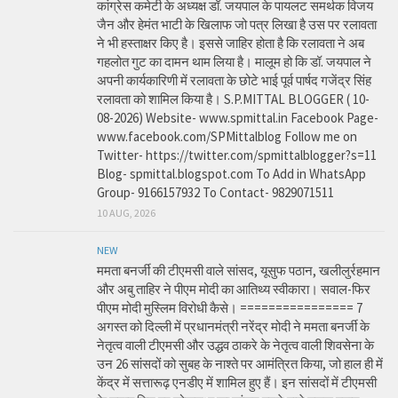
कांग्रेस कमेटी के अध्यक्ष डॉ. जयपाल के पायलट समर्थक विजय
जैन और हेमंत भाटी के खिलाफ जो पत्र लिखा है उस पर रलावता
ने भी हस्ताक्षर किए है। इससे जाहिर होता है कि रलावता ने अब
गहलोत गुट का दामन थाम लिया है। मालूम हो कि डॉ. जयपाल ने
अपनी कार्यकारिणी में रलावता के छोटे भाई पूर्व पार्षद गजेंद्र सिंह
रलावता को शामिल किया है। S.P.MITTAL BLOGGER ( 10-
08-2026) Website- www.spmittal.in Facebook Page-
www.facebook.com/SPMittalblog Follow me on
Twitter- https://twitter.com/spmittalblogger?s=11
Blog- spmittal.blogspot.com To Add in WhatsApp
Group- 9166157932 To Contact- 9829071511
10 AUG, 2026
NEW
ममता बनर्जी की टीएमसी वाले सांसद, यूसुफ पठान, खलीलुर्रहमान
और अबु ताहिर ने पीएम मोदी का आतिथ्य स्वीकारा। सवाल-फिर
पीएम मोदी मुस्लिम विरोधी कैसे। ================ 7
अगस्त को दिल्ली में प्रधानमंत्री नरेंद्र मोदी ने ममता बनर्जी के
नेतृत्व वाली टीएमसी और उद्धव ठाकरे के नेतृत्व वाली शिवसेना के
उन 26 सांसदों को सुबह के नाश्ते पर आमंत्रित किया, जो हाल ही में
केंद्र में सत्तारूढ़ एनडीए में शामिल हुए हैं। इन सांसदों में टीएमसी