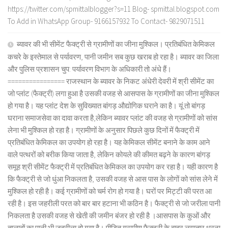
https://twitter.com/spmittalblogger?s=11 Blog- spmittal.blogspot.com
To Add in WhatsApp Group- 9166157932 To Contact- 9829071511
ब्यावर की भी सीमेंट फैक्ट्री से ग्रामीणों का जीना मुश्किल। प्रतिबंधित केमिकल
कचरे के इस्तेमाल से पर्यावरण, पानी जमीन सब कुछ खराब हो रहा है। ब्यावर का जिला
और पुलिस प्रशासन चुप: पर्यावरण विभाग के अधिकारी तो अंधे हैं।
================ राजस्थान के ब्यावर के निकट अंधेरी देवरी में श्री सीमेंट का
जो प्लांट (फैक्ट्री) लगा हुआ है उसकी वजह से आसपास के ग्रामीणों का जीना मुश्किल
हो गया है। यह प्लांट देश के सुविख्यात बांगड़ औद्योगिक घराने का है। यूं तो बांगड़
घराना समाजसेवा का दावा करता है,लेकिन ब्यावर प्लांट की वजह से ग्रामीणों को सांस
लेना भी मुश्किल हो रहा है। ग्रामीणों के अनुसार पिछले कुछ दिनों में फैक्ट्री में
प्रतिबंधित केमिकल का उपयोग हो रहा है। यह केमिकल सीमेंट बनाने के काम आने
वाले पत्थरों को बरीक किया जाता है, लेकिन कोयले की कीमत बढ़ने के कारण बांगड़
समूह श्री सीमेंट फैक्ट्री में प्रतिबंधित केमिकल का उपयोग कर रहा है। यही कारण है
कि फैक्ट्री से जो धुंआ निकलता है, उसकी वजह से आस पास के लोगों को सांस लेने में
मुश्किल हो रही है। कई ग्रामीणों को चर्म रोग हो गया है। घरों पर मिट्टी की परत आ
रही है। इस जहरीली परत को बार बार हटाना भी कठिन है। फैक्ट्री से जो जरीला पानी
निकलता है उसकी वजह से खेती की जमीन बंजर हो रही है ।आसपास के कुओं और
तालाबों का पानी भी जहरीला हो गया है। पीड़ित ग्रामीण फैक्ट्री के बाहर लगातार धरना