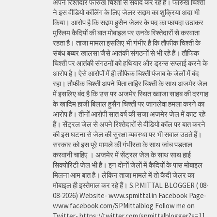
अपने रिश्तेदार फारुख चिश्ती से संवाद कर रहे हैं। फारुख चिश्ती
ने इस वीडियो कॉलिंग के लिए जेलर सद्दाम का शुक्रिया अदा भी
किया। आरोप है कि सद्दाम हुसैन जेलर के पद का फायदा उठाकर
मुस्लिम कैदियों की बात मोबाइल पर उनके रिश्तेदारों से करवाता
रहता है। ताजा मामला इसलिए भी गंभीर है कि तौफीक चिश्ती के
संबंध बब्बर खालसा जैसे आतंकी संगठनों से भी रहे हैं। तौफिक
चिश्ती पर आतंकी संगठनों को हथियार और ड्रग्स सप्लाई करने के
आरोप है। ऐसे आरोपों में ही तौफिक चिश्ती पंजाब के जेलों में बंद
रहा। तौफीक चिश्ती अपने पिता ताहिर चिश्ती के साथ अजमेर जेल
में इसलिए बंद है कि उस पर अजमेर स्थित ख्वाजा साहब की दरगाह
के खादिम हाजी बिलाल हुसैन चिश्ती पर जानलेवा हमला करने का
आरोप है। तीनों आरोपी सात वर्ष की सजा अजमेर जेल में काट रहे
हैं। सेंट्रल जेल से अपने रिश्तेदारों से वीडियो कॉल पर बात करने
की इस घटना से जेल की सुरक्षा व्यवस्था पर भी सवाल उठते हैं।
सरकार को इस पूरे मामले की गंभीरता के साथ जांच पड़ताल
करवानी चाहिए । अजमेर में सेंट्रल जेल के साथ साथ हाई
सिक्योरिटी जेल भी है। इन दोनों जेलों में कैदियों के पास मोबाइल
मिलना आम बात है। लेकिन ताजा मामले में तो कैदी जेलर का
मोबाइल ही इस्तेमाल कर रहे हैं। S.P.MITTAL BLOGGER ( 08-
08-2026) Website- www.spmittal.in Facebook Page-
www.facebook.com/SPMittalblog Follow me on
Twitter- https://twitter.com/spmittalblogger?s=11