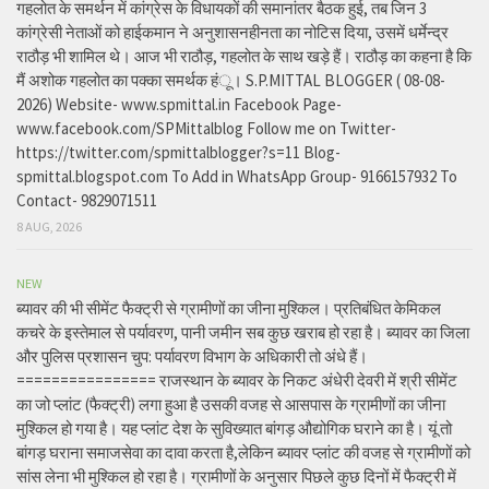
गहलोत के समर्थन में कांग्रेस के विधायकों की समानांतर बैठक हुई, तब जिन 3
कांग्रेसी नेताओं को हाईकमान ने अनुशासनहीनता का नोटिस दिया, उसमें धर्मेन्द्र
राठौड़ भी शामिल थे। आज भी राठौड़, गहलोत के साथ खड़े हैं। राठौड़ का कहना है कि
मैं अशोक गहलोत का पक्का समर्थक हंू। S.P.MITTAL BLOGGER ( 08-08-
2026) Website- www.spmittal.in Facebook Page-
www.facebook.com/SPMittalblog Follow me on Twitter-
https://twitter.com/spmittalblogger?s=11 Blog-
spmittal.blogspot.com To Add in WhatsApp Group- 9166157932 To
Contact- 9829071511
8 AUG, 2026
NEW
ब्यावर की भी सीमेंट फैक्ट्री से ग्रामीणों का जीना मुश्किल। प्रतिबंधित केमिकल
कचरे के इस्तेमाल से पर्यावरण, पानी जमीन सब कुछ खराब हो रहा है। ब्यावर का जिला
और पुलिस प्रशासन चुप: पर्यावरण विभाग के अधिकारी तो अंधे हैं।
================ राजस्थान के ब्यावर के निकट अंधेरी देवरी में श्री सीमेंट
का जो प्लांट (फैक्ट्री) लगा हुआ है उसकी वजह से आसपास के ग्रामीणों का जीना
मुश्किल हो गया है। यह प्लांट देश के सुविख्यात बांगड़ औद्योगिक घराने का है। यूं तो
बांगड़ घराना समाजसेवा का दावा करता है,लेकिन ब्यावर प्लांट की वजह से ग्रामीणों को
सांस लेना भी मुश्किल हो रहा है। ग्रामीणों के अनुसार पिछले कुछ दिनों में फैक्ट्री में