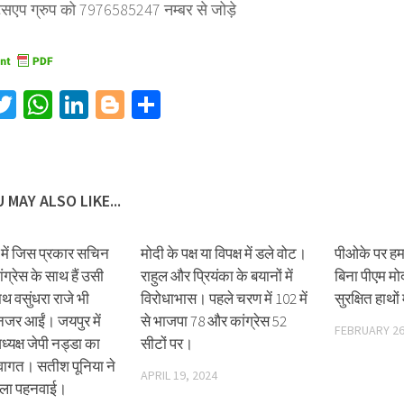
्सएप ग्रुप को 7976585247 नम्बर से जोड़े
acebook
Twitter
WhatsApp
LinkedIn
Blogger
Share
 MAY ALSO LIKE...
में जिस प्रकार सचिन
मोदी के पक्ष या विपक्ष में डले वोट।
पीओके पर हम
ग्रेस के साथ हैं उसी
राहुल और प्रियंका के बयानों में
बिना पीएम मो
थ वसुंधरा राजे भी
विरोधाभास। पहले चरण में 102 में
सुरक्षित हाथों म
 नजर आईं। जयपुर में
से भाजपा 78 और कांग्रेस 52
FEBRUARY 26
अध्यक्ष जेपी नड्डा का
सीटों पर।
्वागत। सतीश पूनिया ने
APRIL 19, 2024
माला पहनवाई।