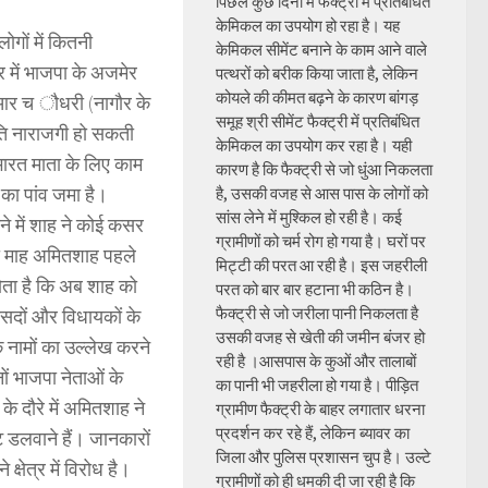
पिछले कुछ दिनों में फैक्ट्री में प्रतिबंधित
केमिकल का उपयोग हो रहा है। यह
ोगों में कितनी
केमिकल सीमेंट बनाने के काम आने वाले
 में भाजपा के अजमेर
पत्थरों को बरीक किया जाता है, लेकिन
कोयले की कीमत बढ़ने के कारण बांगड़
सीआर च ौधरी (नागौर के
समूह श्री सीमेंट फैक्ट्री में प्रतिबंधित
्रति नाराजगी हो सकती
केमिकल का उपयोग कर रहा है। यही
भारत माता के लिए काम
कारण है कि फैक्ट्री से जो धुंआ निकलता
का पांव जमा है।
है, उसकी वजह से आस पास के लोगों को
सांस लेने में मुश्किल हो रही है। कई
ाने में शाह ने कोई कसर
ग्रामीणों को चर्म रोग हो गया है। घरों पर
सी माह अमितशाह पहले
मिट्टी की परत आ रही है। इस जहरीली
होता है कि अब शाह को
परत को बार बार हटाना भी कठिन है।
फैक्ट्री से जो जरीला पानी निकलता है
सदों और विधायकों के
उसकी वजह से खेती की जमीन बंजर हो
े नामों का उल्लेख करने
रही है ।आसपास के कुओं और तालाबों
नों भाजपा नेताओं के
का पानी भी जहरीला हो गया है। पीड़ित
े दौरे में अमितशाह ने
ग्रामीण फैक्ट्री के बाहर लगातार धरना
प्रदर्शन कर रहे हैं, लेकिन ब्यावर का
 डलवाने हैं। जानकारों
जिला और पुलिस प्रशासन चुप है। उल्टे
षेत्र में विरोध है।
ग्रामीणों को ही धमकी दी जा रही है कि