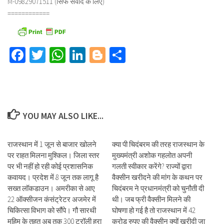
M-09829071511 (सिर्फ संवाद के लिए)
============
Facebook
Twitter
WhatsApp
LinkedIn
Blogger
Share
YOU MAY ALSO LIKE...
राजस्थान में 1 जून से बाजार खोलने
क्या पी चिदंबरम की तरह राजस्थान के
पर राहत मिलना मुश्किल। जिला स्तर
मुख्यमंत्री अशोक गहलोत अपनी
पर भी नहीं हो रही कोई प्रशासनिक
गलती स्वीकार करेंगे? राज्यों द्वारा
कवायद। प्रदेश में 8 जून तक लागू है
वैक्सीन खरीदने की मांग के कथन पर
सख्त लॉकडाउन। अमरीका से आए
चिदंबरम ने प्रधानमंत्री को चुनौती दी
22 ऑक्सीजन कंसंट्रेटर अजमेर में
थी। जब फ्री वैक्सीन मिलने की
चिकित्सा विभाग को सौंपे। गौ सारथी
घोषणा हो गई है तो राजस्थान में 42
मुहिम के तहत अब तक 300 ट्रॉली हरा
करोड़ रुपए की वैक्सीन क्यों खरीदी जा