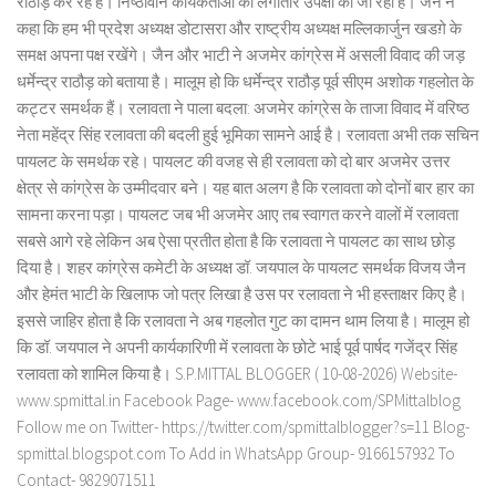
राठौड़ कर रहे हैं। निष्ठावान कार्यकर्ताओं की लगातार उपेक्षा की जा रही है। जैन ने
कहा कि हम भी प्रदेश अध्यक्ष डोटासरा और राष्ट्रीय अध्यक्ष मल्लिकार्जुन खडग़े के
समक्ष अपना पक्ष रखेंगे। जैन और भाटी ने अजमेर कांग्रेस में असली विवाद की जड़
धर्मेन्द्र राठौड़ को बताया है। मालूम हो कि धर्मेन्द्र राठौड़ पूर्व सीएम अशोक गहलोत के
कट्टर समर्थक हैं। रलावता ने पाला बदला: अजमेर कांग्रेस के ताजा विवाद में वरिष्ठ
नेता महेंद्र सिंह रलावता की बदली हुई भूमिका सामने आई है। रलावता अभी तक सचिन
पायलट के समर्थक रहे। पायलट की वजह से ही रलावता को दो बार अजमेर उत्तर
क्षेत्र से कांग्रेस के उम्मीदवार बने। यह बात अलग है कि रलावता को दोनों बार हार का
सामना करना पड़ा। पायलट जब भी अजमेर आए तब स्वागत करने वालों में रलावता
सबसे आगे रहे लेकिन अब ऐसा प्रतीत होता है कि रलावता ने पायलट का साथ छोड़
दिया है। शहर कांग्रेस कमेटी के अध्यक्ष डॉ. जयपाल के पायलट समर्थक विजय जैन
और हेमंत भाटी के खिलाफ जो पत्र लिखा है उस पर रलावता ने भी हस्ताक्षर किए है।
इससे जाहिर होता है कि रलावता ने अब गहलोत गुट का दामन थाम लिया है। मालूम हो
कि डॉ. जयपाल ने अपनी कार्यकारिणी में रलावता के छोटे भाई पूर्व पार्षद गजेंद्र सिंह
रलावता को शामिल किया है। S.P.MITTAL BLOGGER ( 10-08-2026) Website-
www.spmittal.in Facebook Page- www.facebook.com/SPMittalblog
Follow me on Twitter- https://twitter.com/spmittalblogger?s=11 Blog-
spmittal.blogspot.com To Add in WhatsApp Group- 9166157932 To
Contact- 9829071511