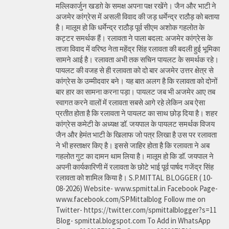
मल्लिकार्जुन खडग़े के समक्ष अपना पक्ष रखेंगे। जैन और भाटी ने
अजमेर कांग्रेस में असली विवाद की जड़ धर्मेन्द्र राठौड़ को बताया
है। मालूम हो कि धर्मेन्द्र राठौड़ पूर्व सीएम अशोक गहलोत के
कट्टर समर्थक हैं। रलावता ने पाला बदला: अजमेर कांग्रेस के
ताजा विवाद में वरिष्ठ नेता महेंद्र सिंह रलावता की बदली हुई भूमिका
सामने आई है। रलावता अभी तक सचिन पायलट के समर्थक रहे।
पायलट की वजह से ही रलावता को दो बार अजमेर उत्तर क्षेत्र से
कांग्रेस के उम्मीदवार बने। यह बात अलग है कि रलावता को दोनों
बार हार का सामना करना पड़ा। पायलट जब भी अजमेर आए तब
स्वागत करने वालों में रलावता सबसे आगे रहे लेकिन अब ऐसा
प्रतीत होता है कि रलावता ने पायलट का साथ छोड़ दिया है। शहर
कांग्रेस कमेटी के अध्यक्ष डॉ. जयपाल के पायलट समर्थक विजय
जैन और हेमंत भाटी के खिलाफ जो पत्र लिखा है उस पर रलावता
ने भी हस्ताक्षर किए है। इससे जाहिर होता है कि रलावता ने अब
गहलोत गुट का दामन थाम लिया है। मालूम हो कि डॉ. जयपाल ने
अपनी कार्यकारिणी में रलावता के छोटे भाई पूर्व पार्षद गजेंद्र सिंह
रलावता को शामिल किया है। S.P.MITTAL BLOGGER ( 10-
08-2026) Website- www.spmittal.in Facebook Page-
www.facebook.com/SPMittalblog Follow me on
Twitter- https://twitter.com/spmittalblogger?s=11
Blog- spmittal.blogspot.com To Add in WhatsApp