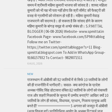
समय में श्रीमती महिमा कुमारी भाजपा की सांसद है। शायद महिला
कुमारी को भी यह भी पता नहीं होगा कि श्री सीमेंट की फैक्ट्री की
वजह से ग्रामीणों को परेशान हो रही है। महिमा कुमारी मेवाड़
राजघराने की सदस्य हे। हो सकता है कि सांसद होने के कारण
महिमा कुमारी के बांगड़ समूह से अच्छे संबंध हो। S.P.MITTAL
BLOGGER ( 06-08-2026) Website- www.spmittal.in
Facebook Page- www.facebook.com/SPMittalblog
Follow me on Twitter-
https://twitter.com/spmittalblogger?s=11 Blog-
spmittal.blogspot.com To Add in WhatsApp Group-
9166157932 To Contact- 9829071511
6 AUG, 2026
NEW
राजस्थान में ओबीसी की 92 जातियों में से सिर्फ 10 जातियों के लोगों
की ही राजनीति में भागीदारी। सवाल- क्या कांग्रेस के प्रदेश
अध्यक्ष गोविंद सिंह डोटासरा वंचित 82 जातियों के लोगों को पंचायती
राज और शहरी निकायों के चुनाव में उम्मीद बनाएंगे? आखिर क्यों 10
जातियों के लोग ही सांसद, विधायक, प्रधान, निकाय प्रमुख आदि
बनते हैं? ================ 5 अगस्त को जयपुर में ओबीसी
(अन्य पिछड़ा वर्ग) प्रतिनिधित्व आयोग के अध्यक्ष रिटायर्ड जज