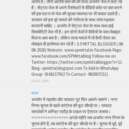
आरोप है। तीनों आरोपी सात वर्ष की सजा अजमेर जेल में काट रहे
हैं। सेंट्रल जेल से अपने रिश्तेदारों से वीडियो कॉल पर बात करने
की इस घटना से जेल की सुरक्षा व्यवस्था पर भी सवाल उठते हैं।
सरकार को इस पूरे मामले की गंभीरता के साथ जांच पड़ताल
करवानी चाहिए । अजमेर में सेंट्रल जेल के साथ साथ हाई
सिक्योरिटी जेल भी है। इन दोनों जेलों में कैदियों के पास मोबाइल
मिलना आम बात है। लेकिन ताजा मामले में तो कैदी जेलर का
मोबाइल ही इस्तेमाल कर रहे हैं। S.P.MITTAL BLOGGER ( 08-
08-2026) Website- www.spmittal.in Facebook Page-
www.facebook.com/SPMittalblog Follow me on
Twitter- https://twitter.com/spmittalblogger?s=11
Blog- spmittal.blogspot.com To Add in WhatsApp
Group- 9166157932 To Contact- 9829071511
8 AUG, 2026
NEW
अजमेर में गहलोत और पायलट गुट फिर आमने-सामने। नगर
निगम चुनाव से पहले कांग्रेस की फूट चौराहे पर। पायलट
समर्थकों ने धर्मेन्द्र राठौड़ के दखल पर ऐतराज जताया।
================ अगले महीने जब अजमेर नगर निगम के
चुनाव होने हैं, तब कांग्रेस की फूट चौराहे पर है। चुनाव से पूर्व, पूर्व