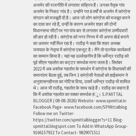
अजमेर की राजनीति में लगातार सक्रिय हैं। उनका पैतृक गांव
अजमेर के निकट नांद है। उन्होंने गत 8 वर्षों से अजमेर में कांग्रेस
संगठन को मजबूती दी है। आज जो लोग कांग्रेस को मजबूत करने
का दावा कर रहे हैं, उन्हीं के कारण अजमेर शहर की दोनों
विधानसभा सीटों पर गत पांच बार से लगातार कांग्रेस उम्मीदवारों
की हार हो रही है। कांग्रेस को नगर निगम में भी अपना बोर्ड बनाने
का अवसर नहीं मिल रहा है। राठौड़ ने कहा कि शहर अध्यक्ष
जयपाल के नेतृत्व में कांग्रेस एकजुट है। मैंने तो प्रत्येक कार्यकर्ता
का सम्मान किया है। यहां यह उल्लेखनीय है कि धर्मेन्द्र राठौड़ को
पूर्व सीएम गहलोत का कट्टर समर्थक माना जाता है। सितंबर
2022 में अब अशोक गहलोत के समर्थन में कांग्रेस के विधायकों की
समानांतर बैठक हुई, तब जिन 3 कांग्रेसी नेताओं को हाईकमान ने
अनुशासनहीनता का नोटिस दिया, उसमें धर्मेन्द्र राठौड़ भी शामिल
थे। आज भी राठौड़, गहलोत के साथ खड़े हैं। राठौड़ का कहना है
कि मैं अशोक गहलोत का पक्का समर्थक हंू। S.P.MITTAL
BLOGGER ( 08-08-2026) Website- www.spmittal.in
Facebook Page- www.facebook.com/SPMittalblog
Follow me on Twitter-
https://twitter.com/spmittalblogger?s=11 Blog-
spmittal.blogspot.com To Add in WhatsApp Group-
9166157932 To Contact- 9829071511