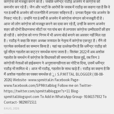
कांग्रेस को मजबूत करने का है। जबकि धर्मेन्द्र राठौड़ अजमेर में कांग्रेस को
कमजोर कर रहे हैं। जैन और भाटी के आरोपों के जवाब में राठौड़ का कहना रहा है कि वे
गत 8 वर्षों से अजमेर की राजनीति में लगातार सक्रिय हैं। उनका पैतृक गांव अजमेर के
निकट नांद है। उन्होंने गत 8 वर्षों से अजमेर में कांग्रेस संगठन को मजबूती दी है।
आज जो लोग कांग्रेस को मजबूत करने का दावा कर रहे हैं, उन्हीं के कारण अजमेर
शहर की दोनों विधानसभा सीटों पर गत पांच बार से लगातार कांग्रेस उम्मीदवारों की हार
हो रही है। कांग्रेस को नगर निगम में भी अपना बोर्ड बनाने का अवसर नहीं मिल रहा
है। राठौड़ ने कहा कि शहर अध्यक्ष जयपाल के नेतृत्व में कांग्रेस एकजुट है। मैंने तो
प्रत्येक कार्यकर्ता का सम्मान किया है। यहां यह उल्लेखनीय है कि धर्मेन्द्र राठौड़ को
पूर्व सीएम गहलोत का कट्टर समर्थक माना जाता है। सितंबर 2022 में अब अशोक
गहलोत के समर्थन में कांग्रेस के विधायकों की समानांतर बैठक हुई, तब जिन 3
कांग्रेसी नेताओं को हाईकमान ने अनुशासनहीनता का नोटिस दिया, उसमें धर्मेन्द्र
राठौड़ भी शामिल थे। आज भी राठौड़, गहलोत के साथ खड़े हैं। राठौड़ का कहना है कि
मैं अशोक गहलोत का पक्का समर्थक हंू। S.P.MITTAL BLOGGER ( 08-08-
2026) Website- www.spmittal.in Facebook Page-
www.facebook.com/SPMittalblog Follow me on Twitter-
https://twitter.com/spmittalblogger?s=11 Blog-
spmittal.blogspot.com To Add in WhatsApp Group- 9166157932 To
Contact- 9829071511
8 AUG, 2026