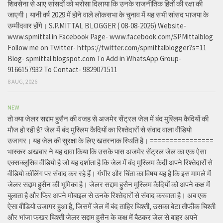
शिवसेना से आए सांसदों को भरोसा दिलाया कि उनके राजनीतिक हितों की रक्षा की
जाएगी। यानी वर्ष 2029 में होने वाले लोकसभा के चुनाव में यह सभी सांसद भाजपा के
उम्मीदवार होंगे। S.P.MITTAL BLOGGER ( 08-08-2026) Website-
www.spmittal.in Facebook Page- www.facebook.com/SPMittalblog
Follow me on Twitter- https://twitter.com/spmittalblogger?s=11
Blog- spmittal.blogspot.com To Add in WhatsApp Group-
9166157932 To Contact- 9829071511
8 AUG, 2026
NEW
तो क्या जेलर सद्दाम हुसैन की वजह से अजमेर सेंट्रल जेल में बंद मुस्लिम कैदियों की
मौज हो रही है? जेल में बंद मुस्लिम कैदियों का रिश्तेदारों से संवाद वाला वीडियो
उजागर। यह जेल की सुरक्षा के लिए खतरनाक स्थिति है। ================
भास्कर अखबार ने यह दावा किया कि उसके पास अजमेर सेंट्रल जेल का एक ऐसा
एक्सक्लूसिव वीडियो है जो यह दर्शाता है कि जेल में बंद मुस्लिम कैदी अपने रिश्तेदारों से
वीडियो कॉलिंग पर संवाद कर रहे हैं। गंभीर और चिंता का विषय यह है कि इस मामले में
जेलर सद्दाम हुसैन की भूमिका है। जेलर सद्दाम हुसैन मुस्लिम कैदियों को अपने कक्ष में
बुलाता है और फिर अपने मोबाइल से उनके रिश्तेदारों से संवाद करवाता है। अब एक
ऐसा वीडियो उजागर हुआ है, जिसमें जेल में बंद ताहिर चिश्ती, उसका बेटा तौफीक चिश्ती
और भांजा फखर चिश्ती जेलर सद्दाम हुसैन के कक्ष में बैठकर जेल से बाहर अपने