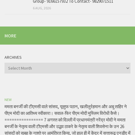
Group- 9166157932 To Contact- 9829071511
6 AUG, 2026
MORE
ARCHIVES
Archives
NEW
ममता बनर्जी की टीएमसी वाले सांसद, यूसुफ पठान, खलीलुर्रहमान और अबु ताहिर ने
पीएम मोदी का आतिथ्य स्वीकारा। सवाल-फिर पीएम मोदी मुस्लिम विरोधी कैसे।
================ 7 अगस्त को दिल्ली में प्रधानमंत्री नरेंद्र मोदी ने ममता
बनर्जी के नेतृत्व वाली टीएमसी और उद्धव ठाकरे के नेतृत्व वाली शिवसेना के उन 26
सांसदों को सुबह के नाश्ते पर आमंत्रित किया, जो हाल ही में केंद्र में सत्तारूढ़ एनडीए में