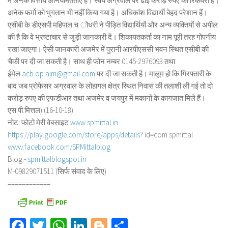
में अनेक वित्तीय अनियमितताएं हैं। स्वयं अग्रवाल पर ढाई करोड़ रुपए की रिकवरी है।
अनेक फर्मो को भुगतान भी नहीं किया गया है। अधिकांश विद्यार्थी बेहद परेशान हैं।
एसीबी के डीएसपी महिपाल च ौधरी ने पीड़ित विद्यार्थियों और अन्य व्यक्तियों से अपील
की है कि वे भ्रष्टाचार से जुड़ी जानकारी दें। शिकायतकर्ता का नाम पूरी तरह गोपनीय
रखा जाएगा। ऐसी जानकारी अजमेर में पुरानी आरपीएससी भवन स्थित एसीबी की
चैकी पर दी जा सकती है। साथ ही फोन नम्बर 0145-2976093 तथा
ईमेल
acb.op.ajm@gmail.com
पर दी जा सकती है। मालूम हो कि गिरफ्तारी के
बाद जब प्रोफेसर अग्रवाल के लोहागल क्षेत्र स्थित निवास की तलाशी ली गई तो दो
करोड़ रुपए की एफडीआर तथा अजमेर व जयपुर में मकानों के कागजात मिले हैं।
एस.पी.मित्तल) (16-10-18)
नोट: फोटो मेरी वेबसाइट
www.spmittal.in
https://play.google.com/store/
apps/details
? id=com.spmittal
www.facebook.com/SPMittalblog
Blog:-
spmittalblogspot.in
M-09829071511 (सिर्फ संवाद के लिए)
============
Facebook
Twitter
WhatsApp
LinkedIn
Blogger
Share