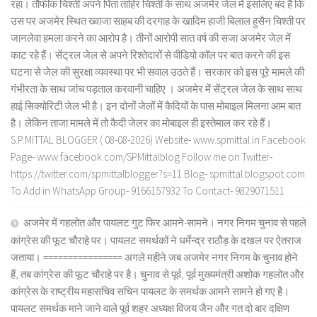
रहा। तौफीक चिश्ती अपने पिता ताहिर चिश्ती के साथ अजमेर जेल में इसलिए बंद है कि
उस पर अजमेर स्थित ख्वाजा साहब की दरगाह के खादिम हाजी बिलाल हुसैन चिश्ती पर
जानलेवा हमला करने का आरोप है। तीनों आरोपी सात वर्ष की सजा अजमेर जेल में
काट रहे हैं। सेंट्रल जेल से अपने रिश्तेदारों से वीडियो कॉल पर बात करने की इस
घटना से जेल की सुरक्षा व्यवस्था पर भी सवाल उठते हैं। सरकार को इस पूरे मामले की
गंभीरता के साथ जांच पड़ताल करवानी चाहिए । अजमेर में सेंट्रल जेल के साथ साथ
हाई सिक्योरिटी जेल भी है। इन दोनों जेलों में कैदियों के पास मोबाइल मिलना आम बात
है। लेकिन ताजा मामले में तो कैदी जेलर का मोबाइल ही इस्तेमाल कर रहे हैं।
S.P.MITTAL BLOGGER ( 08-08-2026) Website- www.spmittal.in Facebook
Page- www.facebook.com/SPMittalblog Follow me on Twitter-
https://twitter.com/spmittalblogger?s=11 Blog- spmittal.blogspot.com
To Add in WhatsApp Group- 9166157932 To Contact- 9829071511
अजमेर में गहलोत और पायलट गुट फिर आमने-सामने। नगर निगम चुनाव से पहले
कांग्रेस की फूट चौराहे पर। पायलट समर्थकों ने धर्मेन्द्र राठौड़ के दखल पर ऐतराज
जताया। ================ अगले महीने जब अजमेर नगर निगम के चुनाव होने
हैं, तब कांग्रेस की फूट चौराहे पर है। चुनाव से पूर्व, पूर्व मुख्यमंत्री अशोक गहलोत और
कांग्रेस के राष्ट्रीय महासचिव सचिन पायलट के समर्थक आमने सामने हो गए है।
पायलट समर्थक माने जाने वाले पूर्व शहर अध्यक्ष विजय जैन और गत दो बार दक्षिण