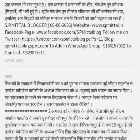
एक कलश भी रखा हुआ है। इस कलश में वाराणसी के क्षीर, गोवर्धन पुर की रज
(मिट्टी) भी भरी हुई है। चूंकि गोवर्धन पुर ही संत रविदास जी की कर्मस्थली रहा,
इसलिए अब मिट्टी को पवित्र मानकर उनके विचारों को आगे बढ़ाया जा रहा है।
S.P.MITTAL BLOGGER ( 06-08-2026) Website- www.spmittal.in
Facebook Page- www.facebook.com/SPMittalblog Follow me on
Twitter- https://twitter.com/spmittalblogger?s=11 Blog-
spmittal.blogspot.com To Add in WhatsApp Group- 9166157932 To
Contact- 9829071511
6 AUG, 2026
NEW
शिक्षकों के तबादले में रिश्वतखोरी का 6 वर्ष पुराना मामला उठाकर पूर्व सीएम गहलोत ने
प्रदेश कांग्रेस कमेटी के अध्यक्ष डोटासरा को 30 जुलाई वाले बयान का जवाब दिया।
यह डोटासरा के जले पर नमक छिड़कना जैसा है। जयपुर रेलवे स्टेशन पर
लोकप्रियता का प्रदर्शन। स्वयं गहलोत ने डाला वीडियो।
================= 2 अगस्त को कांग्रेस के वरिष्ठ नेता और पूर्व सीएम
अशोक गहलोत ने अपने गृह क्षेत्र जोधपुर के दौरे पर रहे। गहलोत ने अपनी आदत के
मुताबिक जमकर बयानबाजी की। गहलोत ने राजनीतिक चतुराई से गत 30 जुलाई को
प्रदेश कांग्रेस कमेटी के अध्यक्ष गोविंद सिंह डोटासरा के बयान का भी जवाब दिया।
मालूम हो कि 30 जुलाई को पूर्व मंत्री महेंद्रजीत सिंह मालवीय और उनके समर्थक