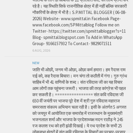
रहे है। यह स्थिति सिर्फ राजनीतिक क्षेत्र में ही नहीं बल्कि सरकारी
नौकरियों के क्षेत्र में भी है। S.P.MITTAL BLOGGER ( 06-08-
2026) Website- www.spmittal.in Facebook Page-
www.facebook.com/SPMittalblog Follow me on
Twitter- https://twitter.com/spmittalblogger?s=11
Blog- spmittal.blogspot.com To Add in WhatsApp
Group- 9166157932 To Contact- 9829071511
6 AUG, 2026
NEW
जाति भी ओछी, जनम भी ओछा, ओछा कर्म हमारा। हम रैदास राम
राई को, कह रैदास बिचारा। मन चंगा तो कठौती में गंगा। गुरु ग्रंथ
साहिब में भी 41 वाणियों के शब्द। संत रविदास जी का यह विचार
आम लोगों तक पहुंचना जरूरी। भाजपा की तरह कांग्रेस भी पहल
कर सकती है। ================ संत कवि रविदास जी
650 वीं जयंती पर भाजपा पूरे देश में श्री गुरु रविदास महाराज
समरसता संकल्प अभियान चला रही है। इसी के अंतर्गत 5 अगस्त
को जयपुर में आयोजित एक समारोह में राजस्थान के मुख्यमंत्री
भजनलाल शर्मा और भाजपा के प्रदेशाध्यक्ष मदन राठौड़ ने 245
रज कलश रथ को हरी झंडी दिखाई। ये रथ प्रदेश के सभी 25
लोकसभा क्षेत्रों में संत कवि रविदास के विचारों का प्रचार-प्रसार