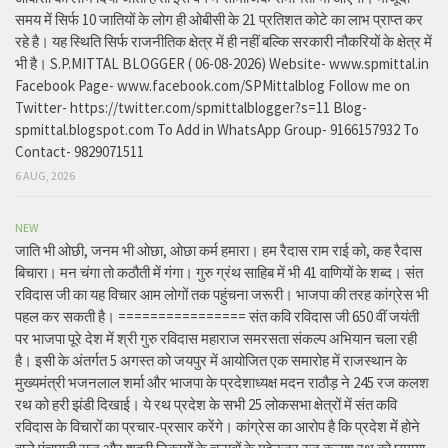
समय में सिर्फ 10 जातियों के लोग ही ओबीसी के 21 प्रतिशत कोटे का लाभ प्राप्त कर
रहे है। यह स्थिति सिर्फ राजनीतिक क्षेत्र में ही नहीं बल्कि सरकारी नौकरियों के क्षेत्र में
भी है। S.P.MITTAL BLOGGER ( 06-08-2026) Website- www.spmittal.in
Facebook Page- www.facebook.com/SPMittalblog Follow me on
Twitter- https://twitter.com/spmittalblogger?s=11 Blog-
spmittal.blogspot.com To Add in WhatsApp Group- 9166157932 To
Contact- 9829071511
6 AUG, 2026
NEW
जाति भी ओछी, जनम भी ओछा, ओछा कर्म हमारा। हम रैदास राम राई को, कह रैदास
बिचारा। मन चंगा तो कठौती में गंगा। गुरु ग्रंथ साहिब में भी 41 वाणियों के शब्द। संत
रविदास जी का यह विचार आम लोगों तक पहुंचना जरूरी। भाजपा की तरह कांग्रेस भी
पहल कर सकती है। ================ संत कवि रविदास जी 650 वीं जयंती
पर भाजपा पूरे देश में श्री गुरु रविदास महाराज समरसता संकल्प अभियान चला रही
है। इसी के अंतर्गत 5 अगस्त को जयपुर में आयोजित एक समारोह में राजस्थान के
मुख्यमंत्री भजनलाल शर्मा और भाजपा के प्रदेशाध्यक्ष मदन राठौड़ ने 245 रज कलश
रथ को हरी झंडी दिखाई। ये रथ प्रदेश के सभी 25 लोकसभा क्षेत्रों में संत कवि
रविदास के विचारों का प्रचार-प्रसार करेंगे। कांग्रेस का आरोप है कि प्रदेश में होने