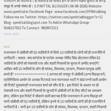
राजघराने की सदस्य हे। हो सकता है कि सांसद होने के कारण महिमा कुमारी के बांगड़
समूह से अच्छे संबंध हो। S.P.MITTAL BLOGGER ( 06-08-2026) Website-
www.spmittal.in Facebook Page- www.facebook.com/SPMittalblog
Follow me on Twitter- https://twitter.com/spmittalblogger?s=11
Blog- spmittal.blogspot.com To Add in WhatsApp Group-
9166157932 To Contact- 9829071511
6 AUG, 2026
NEW
राजस्थान में ओबीसी की 92 जातियों में से सिर्फ 10 जातियों के लोगों की ही राजनीति में
भागीदारी। सवाल- क्या कांग्रेस के प्रदेश अध्यक्ष गोविंद सिंह डोटासरा वंचित 82
जातियों के लोगों को पंचायती राज और शहरी निकायों के चुनाव में उम्मीद बनाएंगे?
आखिर क्यों 10 जातियों के लोग ही सांसद, विधायक, प्रधान, निकाय प्रमुख आदि
बनते हैं? ================ 5 अगस्त को जयपुर में ओबीसी (अन्य पिछड़ा वर्ग)
प्रतिनिधित्व आयोग के अध्यक्ष रिटायर्ड जज मदनलाल भाटी ने 900 पन्नों वाली आयोग
की रिपोर्ट मुख्यमंत्री भजनलाल शर्मा को सौंप दी है। इस रिपोर्ट के आधार पर ही
पंचायती राज और शहरी निकायों के चुनावों में ओबीसी वर्ग के लिए सीटों का आरक्षण
होगा, लेकिन इस रिपोर्ट में चौकाने वाली बात यह है कि राजस्थान में अन्य पिछड़ा वर्ग
यानी ओबीसी की 92 जातियों हैं, लेकिन इनमें से 10 जातियों के लोगों की ही राजनीति में
भागीदारी है। यानी इन 10 जातियों के लोग ही सांसद, विधायक, प्रधान, शहरी निकायों