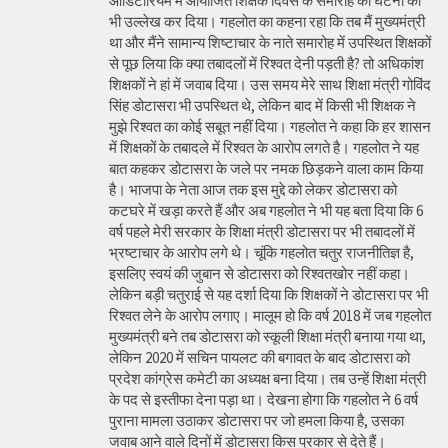
ऑडिटोरियम में आयोजित शिक्षक दिवस के समारोह की घटना का
भी उल्लेख कर दिया। गहलोत का कहना रहा कि तब मैं मुख्यमंत्री
था और मैंने सामान्य शिष्टाचार के नाते समारोह में उपस्थित शिक्षकों
से पूछ लिया कि क्या तबादलों में रिश्वत देनी पड़ती है? तो अधिकांश
शिक्षकों ने हां में जवाब दिया। उस समय मेरे साथ शिक्षा मंत्री गोविंद
सिंह डोटासरा भी उपस्थित थे, लेकिन बाद में किसी भी शिक्षक ने
मुझे रिश्वत का कोई सबूत नहीं दिया। गहलोत ने कहा कि हर शासन
में शिक्षकों के तबादले में रिश्वत के आरोप लगते है। गहलोत ने यह
बात कहकर डोटासरा के जले पर नमक छिड़कने वाला काम किया
है। भाजपा के नेता आज तक इस मुद्दे को लेकर डोटासरा को
कटघरे में खड़ा करते हैं और अब गहलोत ने भी यह बता दिया कि 6
वर्ष पहले मेरी सरकार के शिक्षा मंत्री डोटासरा पर भी तबादलों में
भ्रष्टाचार के आरोप लगे थे। चूंकि गहलोत चतुर राजनीतिज्ञ है,
इसलिए स्वयं की जुबान से डोटासरा को रिश्वतखोर नहीं कहा।
लेकिन बड़ी चतुराई से यह दर्शा दिया कि शिक्षकों ने डोटासरा पर भी
रिश्वत लेने के आरोप लगाए। मालूम हो कि वर्ष 2018 में जब गहलोत
मुख्यमंत्री बने तब डोटासरा को स्कूली शिक्षा मंत्री बनाया गया था,
लेकिन 2020 में सचिन पायलट की बगावत के बाद डोटासरा को
प्रदेश कांग्रेस कमेटी का अध्यक्ष बना दिया। तब उन्हें शिक्षा मंत्री
के पद से इस्तीफा देना पड़ा था। देखना होगा कि गहलोत ने 6 वर्ष
पुराना मामला उठाकर डोटासरा पर जो हमला किया है, उसका
जवाब आने वाले दिनों में डोटासरा किस प्रकार से देते हैं।