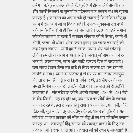
करेंगे। कांग्रेस का आरोप है कि प्रदेश में होने वाले पंचायती राज
और शहरी निकायों के चुनावों के मद्देनजर रज कलश रथ को घुमाया
जा रहा है। कांग्रेस का अपना तर्क हो सकता है कि लेकिन मौजूदा
समय में समाज में जो जातिवाद हावी है,उसका मुकाबला संत कवि
रविदास के विचारों से ही किया जा सकता है। 650 वर्ष पहले समाज
को जो वातावरण था उसी में चर्मकार रविदास जी ने लिखा, जाति भी
ओछी, जनम भी ओछा, ओछा करम हारा। हम रैदास राम राई को,
कह रैदास बिचारा। यानी हमारी जाति, जनम और कर्म छोटा है,
लेकिन हम तो राजाराम के अनुचर है। अर्थात् जो राम काज में रत
भक्त है, उसका कर्म, जन्म और जाति कमतर कैसे हो सकता है।
उस समय रैदास जैसा संत कवि ही लिख सकता था, मन चंगा तो
कठौती में गंगा। यानी मन पवित्र है तो घर पर गंगा स्नान का पुण्य
मिलता सकता है। चूंकि रविदास चर्मकार थे, इसलिए उनके पास
चमड़ा भिगोने का का छोटा बर्तन होता था। इस बात को ही कठौती
कहा गया है। संत रविदास जी ने अपनी रचनाएं 1489 से 1471 ईवी
के बीच लिखी। यह वह दौर था, जब भारत पर लोदी वंश के शासक
राज कर रहे थे, इस से पहले हिंदू समाज पर कासिम, गजनवी, गौरी,
खिलजी, गुलाम वंश, तुगलक, तैमूर के अत्याचार हो चुके थे। यह
वही दौर था जब तलवार की नोंक पर हिंदुओं का धर्म परिवर्तन कराया
जा रहा था। तब संपूर्ण हिंदू समाज को एकजुट करने के लिए संत
रविदास जी ने रचनाएं लिखी। रविदास जी की रचनाएं यह बताती है