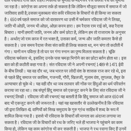
वाले पंचायती राज और शहरी निकायों के चुनावों के मद्देनजर रज कलश रथ को घुमाया
जा रहा है। कांग्रेस का अपना तर्क हो सकता है कि लेकिन मौजूदा समय में समाज में जो
जातिवाद हावी है,उसका मुकाबला संत कवि रविदास के विचारों से ही किया जा सकता
है। 650 वर्ष पहले समाज को जो वातावरण था उसी में चर्मकार रविदास जी ने लिखा,
जाति भी ओछी, जनम भी ओछा, ओछा करम हारा। हम रैदास राम राई को, कह रैदास
बिचारा। यानी हमारी जाति, जनम और कर्म छोटा है, लेकिन हम तो राजाराम के अनुचर
है। अर्थात् जो राम काज में रत भक्त है, उसका कर्म, जन्म और जाति कमतर कैसे हो
सकता है। उस समय रैदास जैसा संत कवि ही लिख सकता था, मन चंगा तो कठौती में
गंगा। यानी मन पवित्र है तो घर पर गंगा स्नान का पुण्य मिलता सकता है। चूंकि
रविदास चर्मकार थे, इसलिए उनके पास चमड़ा भिगोने का का छोटा बर्तन होता था। इस
बात को ही कठौती कहा गया है। संत रविदास जी ने अपनी रचनाएं 1489 से 1471 ईवी
के बीच लिखी। यह वह दौर था, जब भारत पर लोदी वंश के शासक राज कर रहे थे, इस
से पहले हिंदू समाज पर कासिम, गजनवी, गौरी, खिलजी, गुलाम वंश, तुगलक, तैमूर के
अत्याचार हो चुके थे। यह वही दौर था जब तलवार की नोंक पर हिंदुओं का धर्म परिवर्तन
कराया जा रहा था। तब संपूर्ण हिंदू समाज को एकजुट करने के लिए संत रविदास जी ने
रचनाएं लिखी। रविदास जी की रचनाएं यह बताती है कि हिंदू समाज को आज 650 वर्ष
बाद भी एकजुट करने की जरूरत है। यहां यह खासतौर से उल्लेखनीय है कि रविदास
जी द्वारा लिखित 41 वाणियोंं को सिख समुदाय के गुरु ग्रंथ साहिब में शब्द के रूप में
शामिल किया गया है। इससे भी रविदास के विचारों की मानता का अंदाजा लगाया जा
सकता है। रविदास जी के विचारों को रथ के जरिए भले ही भाजपा ने पहुंचाने का काम
किया हो, लेकिन यह काम कांग्रेस भी कर सकती है। भाजपा ने रथ रवाना किए हैं उनमें