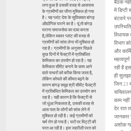
बैठक नही
लगा हुआ है उसकी वजह से आसपास
में डिप्ट
के ग्रामीणों का जीना मुश्किल हो गया
है। यह प्लांट देश के सुविख्यात बांगड़
बंटवारे 
औद्योगिक घराने का है। यूं तो बांगड़
उपस्थिति म
घराना समाजसेवा का दावा करता
विधायक दल
है,लेकिन ब्यावर प्लांट की वजह से
ग्रामीणों को सांस लेना भी मुश्किल हो
विभाग को 
रहा है। ग्रामीणों के अनुसार पिछले
और कार्म
कुछ दिनों में फैक्ट्री में प्रतिबंधित
महत्वपूर
केमिकल का उपयोग हो रहा है। यह
केमिकल सीमेंट बनाने के काम आने
रही है इस
वाले पत्थरों को बरीक किया जाता है,
ही सुलझाए
लेकिन कोयले की कीमत बढ़ने के
जिन 23 मं
कारण बांगड़ समूह श्री सीमेंट फैक्ट्री
में प्रतिबंधित केमिकल का उपयोग कर
सचिवालय क
रहा है। यही कारण है कि फैक्ट्री से
काम नहीं
जो धुंआ निकलता है, उसकी वजह से
देर रात 
आस पास के लोगों को सांस लेने में
मुश्किल हो रही है। कई ग्रामीणों को
जानकार स
चर्म रोग हो गया है। घरों पर मिट्टी की
अशोक गहल
परत आ रही है। इस जहरीली परत को