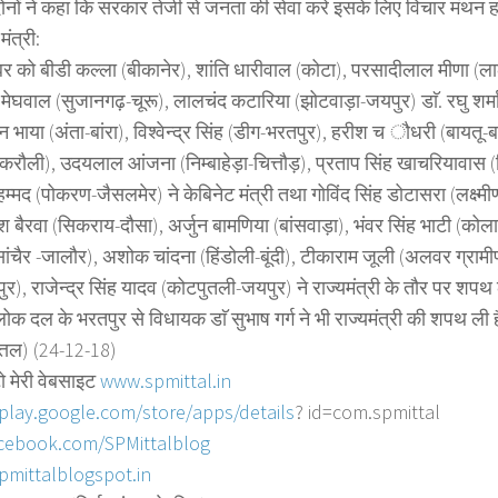
दोनों ने कहा कि सरकार तेजी से जनता की सेवा करे इसके लिए विचार मंथन ह
मंत्री:
बर को बीडी कल्ला (बीकानेर), शांति धारीवाल (कोटा), परसादीलाल मीणा (
मेघवाल (सुजानगढ़-चूरू), लालचंद कटारिया (झोटवाड़ा-जयपुर) डाॅ. रघु शर्
न भाया (अंता-बांरा), विश्वेन्द्र सिंह (डीग-भरतपुर), हरीश च ौधरी (बायतू-
करौली), उदयलाल आंजना (निम्बाहेड़ा-चित्तौड़), प्रताप सिंह खाचरियावास
हम्मद (पोकरण-जैसलमेर) ने केबिनेट मंत्री तथा गोविंद सिंह डोटासरा (लक्ष्
ेश बैरवा (सिकराय-दौसा), अर्जुन बामणिया (बांसवाड़ा), भंवर सिंह भाटी (को
(सांचैर -जालौर), अशोक चांदना (हिंडोली-बूंदी), टीकाराम जूली (अलवर ग्
पुर), राजेन्द्र सिंह यादव (कोटपुतली-जयपुर) ने राज्यमंत्री के तौर पर शप
 लोक दल के भरतपुर से विधायक डाॅ सुभाष गर्ग ने भी राज्यमंत्री की शपथ ली 
त्तल) (24-12-18)
ो मेरी वेबसाइट
www.spmittal.in
/play.google.com/store/
apps/details
? id=com.spmittal
cebook.com/SPMittalblog
pmittalblogspot.in