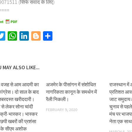
71511 (सिर्फ संवाद के लिए)
====
acebook
Twitter
WhatsApp
LinkedIn
Blogger
Share
 MAY ALSO LIKE...
ी वजह से आम आदमी का
अजमेर के पीसांगन में संशोधित
राजस्थान में
कांग्रेस। दो साल के बाद
नागरिकता कानून के समर्थन में
प्रतिशत आरक्
ं जबरदस्त खरीददारी।
रैली निकली।
जाट समुदाय
ल से लेकर सोना चांदी
चुनाव से पहले
FEBRUARY 9, 2020
क्री-भास्कर। भास्कर
मंच पर भाजपा
 छपी खबरों की प्रशंसा
नेता एक सा
 के सीएम अशोक
MARCH 6, 20