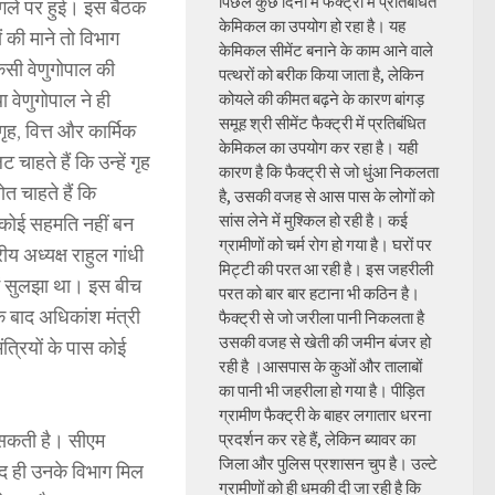
पिछले कुछ दिनों में फैक्ट्री में प्रतिबंधित
ंगले पर हुई। इस बैठक
केमिकल का उपयोग हो रहा है। यह
 की माने तो विभाग
केमिकल सीमेंट बनाने के काम आने वाले
ेसी वेणुगोपाल की
पत्थरों को बरीक किया जाता है, लेकिन
था वेणुगोपाल ने ही
कोयले की कीमत बढ़ने के कारण बांगड़
समूह श्री सीमेंट फैक्ट्री में प्रतिबंधित
ृह, वित्त और कार्मिक
केमिकल का उपयोग कर रहा है। यही
ाहते हैं कि उन्हें गृह
कारण है कि फैक्ट्री से जो धुंआ निकलता
त चाहते हैं कि
है, उसकी वजह से आस पास के लोगों को
सांस लेने में मुश्किल हो रही है। कई
ल कोई सहमति नहीं बन
ग्रामीणों को चर्म रोग हो गया है। घरों पर
ीय अध्यक्ष राहुल गांधी
मिट्टी की परत आ रही है। इस जहरीली
 में सुलझा था। इस बीच
परत को बार बार हटाना भी कठिन है।
के बाद अधिकांश मंत्री
फैक्ट्री से जो जरीला पानी निकलता है
उसकी वजह से खेती की जमीन बंजर हो
ंत्रियों के पास कोई
रही है ।आसपास के कुओं और तालाबों
का पानी भी जहरीला हो गया है। पीड़ित
ग्रामीण फैक्ट्री के बाहर लगातार धरना
ो सकती है। सीएम
प्रदर्शन कर रहे हैं, लेकिन ब्यावर का
जिला और पुलिस प्रशासन चुप है। उल्टे
द ही उनके विभाग मिल
ग्रामीणों को ही धमकी दी जा रही है कि