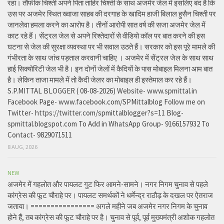
रहा। तौफीक चिश्ती अपने पिता ताहिर चिश्ती के साथ अजमेर जेल में इसलिए बंद है कि
उस पर अजमेर स्थित ख्वाजा साहब की दरगाह के खादिम हाजी बिलाल हुसैन चिश्ती पर
जानलेवा हमला करने का आरोप है। तीनों आरोपी सात वर्ष की सजा अजमेर जेल में
काट रहे हैं। सेंट्रल जेल से अपने रिश्तेदारों से वीडियो कॉल पर बात करने की इस
घटना से जेल की सुरक्षा व्यवस्था पर भी सवाल उठते हैं। सरकार को इस पूरे मामले की
गंभीरता के साथ जांच पड़ताल करवानी चाहिए । अजमेर में सेंट्रल जेल के साथ साथ
हाई सिक्योरिटी जेल भी है। इन दोनों जेलों में कैदियों के पास मोबाइल मिलना आम बात
है। लेकिन ताजा मामले में तो कैदी जेलर का मोबाइल ही इस्तेमाल कर रहे हैं।
S.P.MITTAL BLOGGER ( 08-08-2026) Website- www.spmittal.in
Facebook Page- www.facebook.com/SPMittalblog Follow me on
Twitter- https://twitter.com/spmittalblogger?s=11 Blog-
spmittal.blogspot.com To Add in WhatsApp Group- 9166157932 To
Contact- 9829071511
8 AUG, 2026
NEW
अजमेर में गहलोत और पायलट गुट फिर आमने-सामने। नगर निगम चुनाव से पहले
कांग्रेस की फूट चौराहे पर। पायलट समर्थकों ने धर्मेन्द्र राठौड़ के दखल पर ऐतराज
जताया। ================ अगले महीने जब अजमेर नगर निगम के चुनाव
होने हैं, तब कांग्रेस की फूट चौराहे पर है। चुनाव से पूर्व, पूर्व मुख्यमंत्री अशोक गहलोत