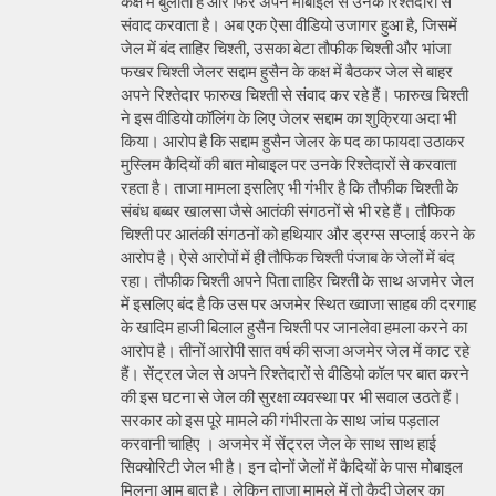
कक्ष में बुलाता है और फिर अपने मोबाइल से उनके रिश्तेदारों से
संवाद करवाता है। अब एक ऐसा वीडियो उजागर हुआ है, जिसमें
जेल में बंद ताहिर चिश्ती, उसका बेटा तौफीक चिश्ती और भांजा
फखर चिश्ती जेलर सद्दाम हुसैन के कक्ष में बैठकर जेल से बाहर
अपने रिश्तेदार फारुख चिश्ती से संवाद कर रहे हैं। फारुख चिश्ती
ने इस वीडियो कॉलिंग के लिए जेलर सद्दाम का शुक्रिया अदा भी
किया। आरोप है कि सद्दाम हुसैन जेलर के पद का फायदा उठाकर
मुस्लिम कैदियों की बात मोबाइल पर उनके रिश्तेदारों से करवाता
रहता है। ताजा मामला इसलिए भी गंभीर है कि तौफीक चिश्ती के
संबंध बब्बर खालसा जैसे आतंकी संगठनों से भी रहे हैं। तौफिक
चिश्ती पर आतंकी संगठनों को हथियार और ड्रग्स सप्लाई करने के
आरोप है। ऐसे आरोपों में ही तौफिक चिश्ती पंजाब के जेलों में बंद
रहा। तौफीक चिश्ती अपने पिता ताहिर चिश्ती के साथ अजमेर जेल
में इसलिए बंद है कि उस पर अजमेर स्थित ख्वाजा साहब की दरगाह
के खादिम हाजी बिलाल हुसैन चिश्ती पर जानलेवा हमला करने का
आरोप है। तीनों आरोपी सात वर्ष की सजा अजमेर जेल में काट रहे
हैं। सेंट्रल जेल से अपने रिश्तेदारों से वीडियो कॉल पर बात करने
की इस घटना से जेल की सुरक्षा व्यवस्था पर भी सवाल उठते हैं।
सरकार को इस पूरे मामले की गंभीरता के साथ जांच पड़ताल
करवानी चाहिए । अजमेर में सेंट्रल जेल के साथ साथ हाई
सिक्योरिटी जेल भी है। इन दोनों जेलों में कैदियों के पास मोबाइल
मिलना आम बात है। लेकिन ताजा मामले में तो कैदी जेलर का