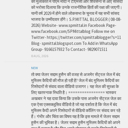
की मुलाकात में पीएम मोदी ने टीएमसी और शिवसेना से आए सांसदों
को भरोसा दिलाया कि उनके राजनीतिक हितों की रक्षा की जाएगी।
यानी वर्ष 2029 में होने वाले लोकसभा के चुनाव में यह सभी सांसद
भाजपा के उम्मीदवार होंगे। S.P.MITTAL BLOGGER ( 08-08-
2026) Website- www.spmittal.in Facebook Page-
www.facebook.com/SPMittalblog Follow me on
Twitter- https://twitter.com/spmittalblogger?s=11
Blog- spmittal.blogspot.com To Add in WhatsApp
Group- 9166157932 To Contact- 9829071511
8 AUG, 2026
NEW
तो क्या जेलर सद्दाम हुसैन की वजह से अजमेर सेंट्रल जेल में बंद
मुस्लिम कैदियों की मौज हो रही है? जेल में बंद मुस्लिम कैदियों का
रिश्तेदारों से संवाद वाला वीडियो उजागर। यह जेल की सुरक्षा के
लिए खतरनाक स्थिति है। ================ भास्कर
अखबार ने यह दावा किया कि उसके पास अजमेर सेंट्रल जेल का
एक ऐसा एक्सक्लूसिव वीडियो है जो यह दर्शाता है कि जेल में बंद
मुस्लिम कैदी अपने रिश्तेदारों से वीडियो कॉलिंग पर संवाद कर रहे
हैं। गंभीर और चिंता का विषय यह है कि इस मामले में जेलर सद्दाम
हुसैन की भूमिका है। जेलर सद्दाम हुसैन मुस्लिम कैदियों को अपने