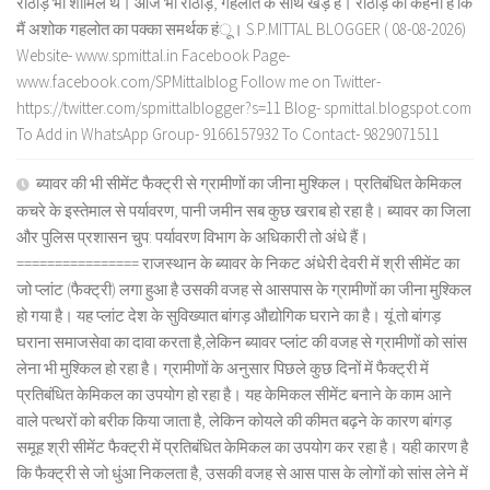
राठौड़ भी शामिल थे। आज भी राठौड़, गहलोत के साथ खड़े हैं। राठौड़ का कहना है कि
मैं अशोक गहलोत का पक्का समर्थक हंू। S.P.MITTAL BLOGGER ( 08-08-2026)
Website- www.spmittal.in Facebook Page-
www.facebook.com/SPMittalblog Follow me on Twitter-
https://twitter.com/spmittalblogger?s=11 Blog- spmittal.blogspot.com
To Add in WhatsApp Group- 9166157932 To Contact- 9829071511
ब्यावर की भी सीमेंट फैक्ट्री से ग्रामीणों का जीना मुश्किल। प्रतिबंधित केमिकल
कचरे के इस्तेमाल से पर्यावरण, पानी जमीन सब कुछ खराब हो रहा है। ब्यावर का जिला
और पुलिस प्रशासन चुप: पर्यावरण विभाग के अधिकारी तो अंधे हैं।
================ राजस्थान के ब्यावर के निकट अंधेरी देवरी में श्री सीमेंट का
जो प्लांट (फैक्ट्री) लगा हुआ है उसकी वजह से आसपास के ग्रामीणों का जीना मुश्किल
हो गया है। यह प्लांट देश के सुविख्यात बांगड़ औद्योगिक घराने का है। यूं तो बांगड़
घराना समाजसेवा का दावा करता है,लेकिन ब्यावर प्लांट की वजह से ग्रामीणों को सांस
लेना भी मुश्किल हो रहा है। ग्रामीणों के अनुसार पिछले कुछ दिनों में फैक्ट्री में
प्रतिबंधित केमिकल का उपयोग हो रहा है। यह केमिकल सीमेंट बनाने के काम आने
वाले पत्थरों को बरीक किया जाता है, लेकिन कोयले की कीमत बढ़ने के कारण बांगड़
समूह श्री सीमेंट फैक्ट्री में प्रतिबंधित केमिकल का उपयोग कर रहा है। यही कारण है
कि फैक्ट्री से जो धुंआ निकलता है, उसकी वजह से आस पास के लोगों को सांस लेने में