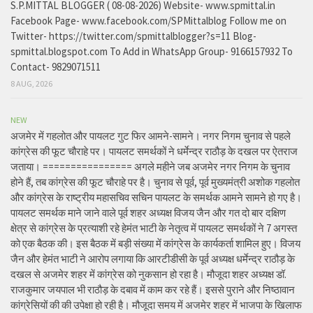
S.P.MITTAL BLOGGER ( 08-08-2026) Website- www.spmittal.in
Facebook Page- www.facebook.com/SPMittalblog Follow me on
Twitter- https://twitter.com/spmittalblogger?s=11 Blog-
spmittal.blogspot.com To Add in WhatsApp Group- 9166157932 To
Contact- 9829071511
8 AUG, 2026
NEW
अजमेर में गहलोत और पायलट गुट फिर आमने-सामने। नगर निगम चुनाव से पहले
कांग्रेस की फूट चौराहे पर। पायलट समर्थकों ने धर्मेन्द्र राठौड़ के दखल पर ऐतराज
जताया। ================ अगले महीने जब अजमेर नगर निगम के चुनाव
होने हैं, तब कांग्रेस की फूट चौराहे पर है। चुनाव से पूर्व, पूर्व मुख्यमंत्री अशोक गहलोत
और कांग्रेस के राष्ट्रीय महासचिव सचिन पायलट के समर्थक आमने सामने हो गए है।
पायलट समर्थक माने जाने वाले पूर्व शहर अध्यक्ष विजय जैन और गत दो बार दक्षिण
क्षेत्र से कांग्रेस के प्रत्याशी रहे हेमंत भाटी के नेतृत्व में पायलट समर्थकों ने 7 अगस्त
को एक बैठक की। इस बैठक में बड़ी संख्या में कांग्रेस के कार्यकर्ता शामिल हुए। विजय
जैन और हेमंत भाटी ने आरोप लगाया कि आरटीडीसी के पूर्व अध्यक्ष धर्मेन्द्र राठौड़ के
दखल से अजमेर शहर में कांग्रेस को नुकसान हो रहा है। मौजूदा शहर अध्यक्ष डॉ.
राजकुमार जयपाल भी राठौड़ के दबाव में काम कर रहे हैं। इससे पुराने और निष्ठावान
कांग्रेसियों की की उपेक्षा हो रही है। मौजूदा समय में अजमेर शहर में भाजपा के खिलाफ