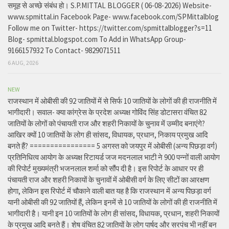
समूह से अच्छे संबंध हो। S.P.MITTAL BLOGGER ( 06-08-2026) Website-
www.spmittal.in Facebook Page- www.facebook.com/SPMittalblog
Follow me on Twitter- https://twitter.com/spmittalblogger?s=11
Blog- spmittal.blogspot.com To Add in WhatsApp Group-
9166157932 To Contact- 9829071511
6 AUG, 2026
NEW
राजस्थान में ओबीसी की 92 जातियों में से सिर्फ 10 जातियों के लोगों की ही राजनीति में
भागीदारी। सवाल- क्या कांग्रेस के प्रदेश अध्यक्ष गोविंद सिंह डोटासरा वंचित 82
जातियों के लोगों को पंचायती राज और शहरी निकायों के चुनाव में उम्मीद बनाएंगे?
आखिर क्यों 10 जातियों के लोग ही सांसद, विधायक, प्रधान, निकाय प्रमुख आदि
बनते हैं? ================ 5 अगस्त को जयपुर में ओबीसी (अन्य पिछड़ा वर्ग)
प्रतिनिधित्व आयोग के अध्यक्ष रिटायर्ड जज मदनलाल भाटी ने 900 पन्नों वाली आयोग
की रिपोर्ट मुख्यमंत्री भजनलाल शर्मा को सौंप दी है। इस रिपोर्ट के आधार पर ही
पंचायती राज और शहरी निकायों के चुनावों में ओबीसी वर्ग के लिए सीटों का आरक्षण
होगा, लेकिन इस रिपोर्ट में चौकाने वाली बात यह है कि राजस्थान में अन्य पिछड़ा वर्ग
यानी ओबीसी की 92 जातियों हैं, लेकिन इनमें से 10 जातियों के लोगों की ही राजनीति में
भागीदारी है। यानी इन 10 जातियों के लोग ही सांसद, विधायक, प्रधान, शहरी निकायों
के प्रमुख आदि बनते हैं। शेष वंचित 82 जातियों के लोग पार्षद और सरपंच भी नहीं बन