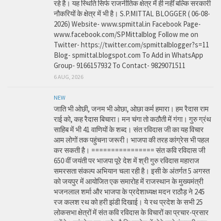
रहे है। यह स्थिति सिर्फ राजनीतिक क्षेत्र में ही नहीं बल्कि सरकारी
नौकरियों के क्षेत्र में भी है। S.P.MITTAL BLOGGER ( 06-08-
2026) Website- www.spmittal.in Facebook Page-
www.facebook.com/SPMittalblog Follow me on
Twitter- https://twitter.com/spmittalblogger?s=11
Blog- spmittal.blogspot.com To Add in WhatsApp
Group- 9166157932 To Contact- 9829071511
6 AUG, 2026
NEW
जाति भी ओछी, जनम भी ओछा, ओछा कर्म हमारा। हम रैदास राम
राई को, कह रैदास बिचारा। मन चंगा तो कठौती में गंगा। गुरु ग्रंथ
साहिब में भी 41 वाणियों के शब्द। संत रविदास जी का यह विचार
आम लोगों तक पहुंचना जरूरी। भाजपा की तरह कांग्रेस भी पहल
कर सकती है। ================ संत कवि रविदास जी
650 वीं जयंती पर भाजपा पूरे देश में श्री गुरु रविदास महाराज
समरसता संकल्प अभियान चला रही है। इसी के अंतर्गत 5 अगस्त
को जयपुर में आयोजित एक समारोह में राजस्थान के मुख्यमंत्री
भजनलाल शर्मा और भाजपा के प्रदेशाध्यक्ष मदन राठौड़ ने 245
रज कलश रथ को हरी झंडी दिखाई। ये रथ प्रदेश के सभी 25
लोकसभा क्षेत्रों में संत कवि रविदास के विचारों का प्रचार-प्रसार