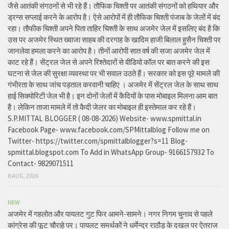
जैसे आतंकी संगठनों से भी रहे हैं। तौफिक चिश्ती पर आतंकी संगठनों को हथियार और
ड्रग्स सप्लाई करने के आरोप है। ऐसे आरोपों में ही तौफिक चिश्ती पंजाब के जेलों में बंद
रहा। तौफीक चिश्ती अपने पिता ताहिर चिश्ती के साथ अजमेर जेल में इसलिए बंद है कि
उस पर अजमेर स्थित ख्वाजा साहब की दरगाह के खादिम हाजी बिलाल हुसैन चिश्ती पर
जानलेवा हमला करने का आरोप है। तीनों आरोपी सात वर्ष की सजा अजमेर जेल में
काट रहे हैं। सेंट्रल जेल से अपने रिश्तेदारों से वीडियो कॉल पर बात करने की इस
घटना से जेल की सुरक्षा व्यवस्था पर भी सवाल उठते हैं। सरकार को इस पूरे मामले की
गंभीरता के साथ जांच पड़ताल करवानी चाहिए । अजमेर में सेंट्रल जेल के साथ साथ
हाई सिक्योरिटी जेल भी है। इन दोनों जेलों में कैदियों के पास मोबाइल मिलना आम बात
है। लेकिन ताजा मामले में तो कैदी जेलर का मोबाइल ही इस्तेमाल कर रहे हैं।
S.P.MITTAL BLOGGER ( 08-08-2026) Website- www.spmittal.in
Facebook Page- www.facebook.com/SPMittalblog Follow me on
Twitter- https://twitter.com/spmittalblogger?s=11 Blog-
spmittal.blogspot.com To Add in WhatsApp Group- 9166157932 To
Contact- 9829071511
8 AUG, 2026
NEW
अजमेर में गहलोत और पायलट गुट फिर आमने-सामने। नगर निगम चुनाव से पहले
कांग्रेस की फूट चौराहे पर। पायलट समर्थकों ने धर्मेन्द्र राठौड़ के दखल पर ऐतराज