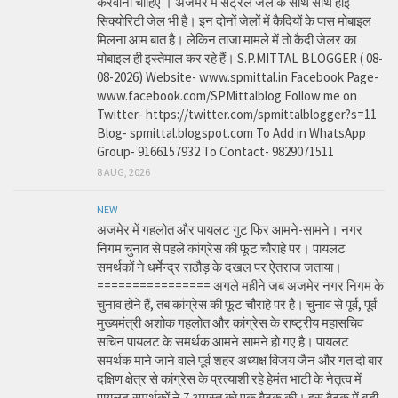
करवानी चाहिए । अजमेर में सेंट्रल जेल के साथ साथ हाई
सिक्योरिटी जेल भी है। इन दोनों जेलों में कैदियों के पास मोबाइल
मिलना आम बात है। लेकिन ताजा मामले में तो कैदी जेलर का
मोबाइल ही इस्तेमाल कर रहे हैं। S.P.MITTAL BLOGGER ( 08-
08-2026) Website- www.spmittal.in Facebook Page-
www.facebook.com/SPMittalblog Follow me on
Twitter- https://twitter.com/spmittalblogger?s=11
Blog- spmittal.blogspot.com To Add in WhatsApp
Group- 9166157932 To Contact- 9829071511
8 AUG, 2026
NEW
अजमेर में गहलोत और पायलट गुट फिर आमने-सामने। नगर
निगम चुनाव से पहले कांग्रेस की फूट चौराहे पर। पायलट
समर्थकों ने धर्मेन्द्र राठौड़ के दखल पर ऐतराज जताया।
================ अगले महीने जब अजमेर नगर निगम के
चुनाव होने हैं, तब कांग्रेस की फूट चौराहे पर है। चुनाव से पूर्व, पूर्व
मुख्यमंत्री अशोक गहलोत और कांग्रेस के राष्ट्रीय महासचिव
सचिन पायलट के समर्थक आमने सामने हो गए है। पायलट
समर्थक माने जाने वाले पूर्व शहर अध्यक्ष विजय जैन और गत दो बार
दक्षिण क्षेत्र से कांग्रेस के प्रत्याशी रहे हेमंत भाटी के नेतृत्व में
पायलट समर्थकों ने 7 अगस्त को एक बैठक की। इस बैठक में बड़ी