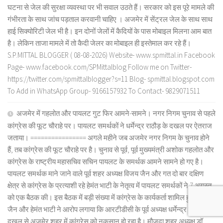
घटना से जेल की सुरक्षा व्यवस्था पर भी सवाल उठते हैं। सरकार को इस पूरे मामले की
गंभीरता के साथ जांच पड़ताल करवानी चाहिए । अजमेर में सेंट्रल जेल के साथ साथ
हाई सिक्योरिटी जेल भी है। इन दोनों जेलों में कैदियों के पास मोबाइल मिलना आम बात
है। लेकिन ताजा मामले में तो कैदी जेलर का मोबाइल ही इस्तेमाल कर रहे हैं।
S.P.MITTAL BLOGGER ( 08-08-2026) Website- www.spmittal.in Facebook
Page- www.facebook.com/SPMittalblog Follow me on Twitter-
https://twitter.com/spmittalblogger?s=11 Blog- spmittal.blogspot.com
To Add in WhatsApp Group- 9166157932 To Contact- 9829071511
अजमेर में गहलोत और पायलट गुट फिर आमने-सामने। नगर निगम चुनाव से पहले
कांग्रेस की फूट चौराहे पर। पायलट समर्थकों ने धर्मेन्द्र राठौड़ के दखल पर ऐतराज
जताया। ================ अगले महीने जब अजमेर नगर निगम के चुनाव होने
हैं, तब कांग्रेस की फूट चौराहे पर है। चुनाव से पूर्व, पूर्व मुख्यमंत्री अशोक गहलोत और
कांग्रेस के राष्ट्रीय महासचिव सचिन पायलट के समर्थक आमने सामने हो गए है।
पायलट समर्थक माने जाने वाले पूर्व शहर अध्यक्ष विजय जैन और गत दो बार दक्षिण
क्षेत्र से कांग्रेस के प्रत्याशी रहे हेमंत भाटी के नेतृत्व में पायलट समर्थकों ने 7 अगस्त
को एक बैठक की। इस बैठक में बड़ी संख्या में कांग्रेस के कार्यकर्ता शामिल हुए। विजय
जैन और हेमंत भाटी ने आरोप लगाया कि आरटीडीसी के पूर्व अध्यक्ष धर्मेन्द्र राठौड़ के
दखल से अजमेर शहर में कांग्रेस को नुकसान हो रहा है। मौजूदा शहर अध्यक्ष डॉ.