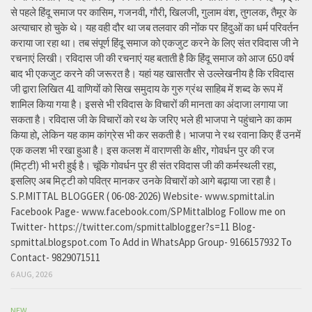
से पहले हिंदू समाज पर कासिम, गजनवी, गौरी, खिलजी, गुलाम वंश, तुगलक, तैमूर के
अत्याचार हो चुके थे। यह वही दौर था जब तलवार की नोंक पर हिंदुओं का धर्म परिवर्तन
कराया जा रहा था। तब संपूर्ण हिंदू समाज को एकजुट करने के लिए संत रविदास जी ने
रचनाएं लिखी। रविदास जी की रचनाएं यह बताती है कि हिंदू समाज को आज 650 वर्ष
बाद भी एकजुट करने की जरूरत है। यहां यह खासतौर से उल्लेखनीय है कि रविदास
जी द्वारा लिखित 41 वाणियोंं को सिख समुदाय के गुरु ग्रंथ साहिब में शब्द के रूप में
शामिल किया गया है। इससे भी रविदास के विचारों की मानता का अंदाजा लगाया जा
सकता है। रविदास जी के विचारों को रथ के जरिए भले ही भाजपा ने पहुंचाने का काम
किया हो, लेकिन यह काम कांग्रेस भी कर सकती है। भाजपा ने रथ रवाना किए हैं उनमें
एक कलश भी रखा हुआ है। इस कलश में वाराणसी के क्षीर, गोवर्धन पुर की रज
(मिट्टी) भी भरी हुई है। चूंकि गोवर्धन पुर ही संत रविदास जी की कर्मस्थली रहा,
इसलिए अब मिट्टी को पवित्र मानकर उनके विचारों को आगे बढ़ाया जा रहा है।
S.P.MITTAL BLOGGER ( 06-08-2026) Website- www.spmittal.in
Facebook Page- www.facebook.com/SPMittalblog Follow me on
Twitter- https://twitter.com/spmittalblogger?s=11 Blog-
spmittal.blogspot.com To Add in WhatsApp Group- 9166157932 To
Contact- 9829071511
6 AUG, 2026
NEW