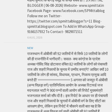
महिमा कुमारी के बांगड़ समूह से अच्छे संबंध हो। S.P.MITTAL
BLOGGER ( 06-08-2026) Website- www.spmittal.in
Facebook Page- www.facebook.com/SPMittalblog
Follow me on Twitter-
https://twitter.com/spmittalblogger?s=11 Blog-
spmittal.blogspot.com To Add in WhatsApp Group-
9166157932 To Contact- 9829071511
6 AUG, 2026
NEW
राजस्थान में ओबीसी की 92 जातियों में से सिर्फ 10 जातियों के लोगों
की ही राजनीति में भागीदारी। सवाल- क्या कांग्रेस के प्रदेश
अध्यक्ष गोविंद सिंह डोटासरा वंचित 82 जातियों के लोगों को पंचायती
राज और शहरी निकायों के चुनाव में उम्मीद बनाएंगे? आखिर क्यों 10
जातियों के लोग ही सांसद, विधायक, प्रधान, निकाय प्रमुख आदि
बनते हैं? ================ 5 अगस्त को जयपुर में ओबीसी
(अन्य पिछड़ा वर्ग) प्रतिनिधित्व आयोग के अध्यक्ष रिटायर्ड जज
मदनलाल भाटी ने 900 पन्नों वाली आयोग की रिपोर्ट मुख्यमंत्री
भजनलाल शर्मा को सौंप दी है। इस रिपोर्ट के आधार पर ही पंचायती
राज और शहरी निकायों के चुनावों में ओबीसी वर्ग के लिए सीटों का
आरक्षण होगा, लेकिन इस रिपोर्ट में चौकाने वाली बात यह है कि
राजस्थान में अन्य पिछड़ा वर्ग यानी ओबीसी की 92 जातियों हैं,