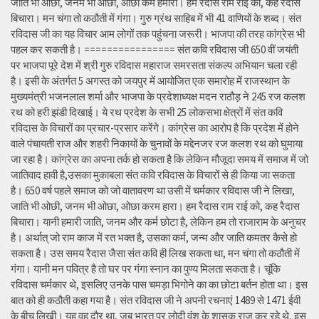
जाति भी ओछी, जनम भी ओछा, ओछा कर्म हमारा। हम रैदास राम राई को, कह रैदास
बिचारा। मन चंगा तो कठौती में गंगा। गुरु ग्रंथ साहिब में भी 41 वाणियों के शब्द। संत
रविदास जी का यह विचार आम लोगों तक पहुंचना जरूरी। भाजपा की तरह कांग्रेस भी
पहल कर सकती है। ================ संत कवि रविदास जी 650 वीं जयंती
पर भाजपा पूरे देश में श्री गुरु रविदास महाराज समरसता संकल्प अभियान चला रही
है। इसी के अंतर्गत 5 अगस्त को जयपुर में आयोजित एक समारोह में राजस्थान के
मुख्यमंत्री भजनलाल शर्मा और भाजपा के प्रदेशाध्यक्ष मदन राठौड़ ने 245 रज कलश
रथ को हरी झंडी दिखाई। ये रथ प्रदेश के सभी 25 लोकसभा क्षेत्रों में संत कवि
रविदास के विचारों का प्रचार-प्रसार करेंगे। कांग्रेस का आरोप है कि प्रदेश में होने
वाले पंचायती राज और शहरी निकायों के चुनावों के मद्देनजर रज कलश रथ को घुमाया
जा रहा है। कांग्रेस का अपना तर्क हो सकता है कि लेकिन मौजूदा समय में समाज में जो
जातिवाद हावी है,उसका मुकाबला संत कवि रविदास के विचारों से ही किया जा सकता
है। 650 वर्ष पहले समाज को जो वातावरण था उसी में चर्मकार रविदास जी ने लिखा,
जाति भी ओछी, जनम भी ओछा, ओछा करम हारा। हम रैदास राम राई को, कह रैदास
बिचारा। यानी हमारी जाति, जनम और कर्म छोटा है, लेकिन हम तो राजाराम के अनुचर
है। अर्थात् जो राम काज में रत भक्त है, उसका कर्म, जन्म और जाति कमतर कैसे हो
सकता है। उस समय रैदास जैसा संत कवि ही लिख सकता था, मन चंगा तो कठौती में
गंगा। यानी मन पवित्र है तो घर पर गंगा स्नान का पुण्य मिलता सकता है। चूंकि
रविदास चर्मकार थे, इसलिए उनके पास चमड़ा भिगोने का का छोटा बर्तन होता था। इस
बात को ही कठौती कहा गया है। संत रविदास जी ने अपनी रचनाएं 1489 से 1471 ईवी
के बीच लिखी। यह वह दौर था, जब भारत पर लोदी वंश के शासक राज कर रहे थे, इस