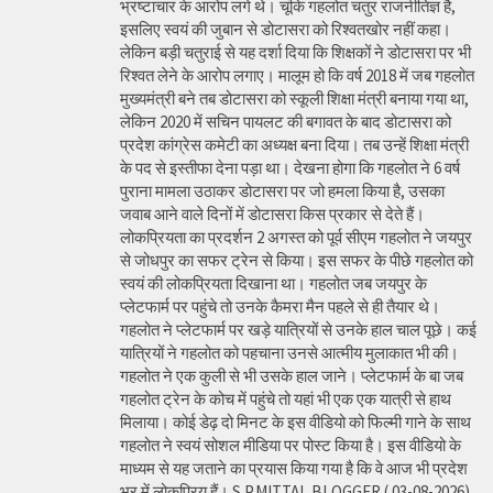
भ्रष्टाचार के आरोप लगे थे। चूंकि गहलोत चतुर राजनीतिज्ञ है,
इसलिए स्वयं की जुबान से डोटासरा को रिश्वतखोर नहीं कहा।
लेकिन बड़ी चतुराई से यह दर्शा दिया कि शिक्षकों ने डोटासरा पर भी
रिश्वत लेने के आरोप लगाए। मालूम हो कि वर्ष 2018 में जब गहलोत
मुख्यमंत्री बने तब डोटासरा को स्कूली शिक्षा मंत्री बनाया गया था,
लेकिन 2020 में सचिन पायलट की बगावत के बाद डोटासरा को
प्रदेश कांग्रेस कमेटी का अध्यक्ष बना दिया। तब उन्हें शिक्षा मंत्री
के पद से इस्तीफा देना पड़ा था। देखना होगा कि गहलोत ने 6 वर्ष
पुराना मामला उठाकर डोटासरा पर जो हमला किया है, उसका
जवाब आने वाले दिनों में डोटासरा किस प्रकार से देते हैं।
लोकप्रियता का प्रदर्शन 2 अगस्त को पूर्व सीएम गहलोत ने जयपुर
से जोधपुर का सफर ट्रेन से किया। इस सफर के पीछे गहलोत को
स्वयं की लोकप्रियता दिखाना था। गहलोत जब जयपुर के
प्लेटफार्म पर पहुंचे तो उनके कैमरा मैन पहले से ही तैयार थे।
गहलोत ने प्लेटफार्म पर खड़े यात्रियों से उनके हाल चाल पूछे। कई
यात्रियों ने गहलोत को पहचाना उनसे आत्मीय मुलाकात भी की।
गहलोत ने एक कुली से भी उसके हाल जाने। प्लेटफार्म के बा जब
गहलोत ट्रेन के कोच में पहुंचे तो यहां भी एक एक यात्री से हाथ
मिलाया। कोई डेढ़ दो मिनट के इस वीडियो को फिल्मी गाने के साथ
गहलोत ने स्वयं सोशल मीडिया पर पोस्ट किया है। इस वीडियो के
माध्यम से यह जताने का प्रयास किया गया है कि वे आज भी प्रदेश
भर में लोकप्रिय हैं। S.P.MITTAL BLOGGER ( 03-08-2026)