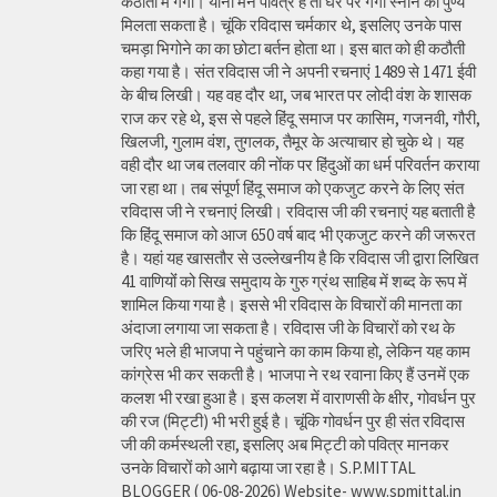
कठौती में गंगा। यानी मन पवित्र है तो घर पर गंगा स्नान का पुण्य
मिलता सकता है। चूंकि रविदास चर्मकार थे, इसलिए उनके पास
चमड़ा भिगोने का का छोटा बर्तन होता था। इस बात को ही कठौती
कहा गया है। संत रविदास जी ने अपनी रचनाएं 1489 से 1471 ईवी
के बीच लिखी। यह वह दौर था, जब भारत पर लोदी वंश के शासक
राज कर रहे थे, इस से पहले हिंदू समाज पर कासिम, गजनवी, गौरी,
खिलजी, गुलाम वंश, तुगलक, तैमूर के अत्याचार हो चुके थे। यह
वही दौर था जब तलवार की नोंक पर हिंदुओं का धर्म परिवर्तन कराया
जा रहा था। तब संपूर्ण हिंदू समाज को एकजुट करने के लिए संत
रविदास जी ने रचनाएं लिखी। रविदास जी की रचनाएं यह बताती है
कि हिंदू समाज को आज 650 वर्ष बाद भी एकजुट करने की जरूरत
है। यहां यह खासतौर से उल्लेखनीय है कि रविदास जी द्वारा लिखित
41 वाणियोंं को सिख समुदाय के गुरु ग्रंथ साहिब में शब्द के रूप में
शामिल किया गया है। इससे भी रविदास के विचारों की मानता का
अंदाजा लगाया जा सकता है। रविदास जी के विचारों को रथ के
जरिए भले ही भाजपा ने पहुंचाने का काम किया हो, लेकिन यह काम
कांग्रेस भी कर सकती है। भाजपा ने रथ रवाना किए हैं उनमें एक
कलश भी रखा हुआ है। इस कलश में वाराणसी के क्षीर, गोवर्धन पुर
की रज (मिट्टी) भी भरी हुई है। चूंकि गोवर्धन पुर ही संत रविदास
जी की कर्मस्थली रहा, इसलिए अब मिट्टी को पवित्र मानकर
उनके विचारों को आगे बढ़ाया जा रहा है। S.P.MITTAL
BLOGGER ( 06-08-2026) Website- www.spmittal.in