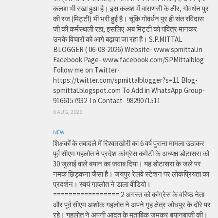
कलश भी रखा हुआ है। इस कलश में वाराणसी के क्षीर, गोवर्धन पुर
की रज (मिट्टी) भी भरी हुई है। चूंकि गोवर्धन पुर ही संत रविदास
जी की कर्मस्थली रहा, इसलिए अब मिट्टी को पवित्र मानकर
उनके विचारों को आगे बढ़ाया जा रहा है। S.P.MITTAL
BLOGGER ( 06-08-2026) Website- www.spmittal.in
Facebook Page- www.facebook.com/SPMittalblog
Follow me on Twitter-
https://twitter.com/spmittalblogger?s=11 Blog-
spmittal.blogspot.com To Add in WhatsApp Group-
9166157932 To Contact- 9829071511
6 AUG, 2026
NEW
शिक्षकों के तबादले में रिश्वतखोरी का 6 वर्ष पुराना मामला उठाकर
पूर्व सीएम गहलोत ने प्रदेश कांग्रेस कमेटी के अध्यक्ष डोटासरा को
30 जुलाई वाले बयान का जवाब दिया। यह डोटासरा के जले पर
नमक छिड़कना जैसा है। जयपुर रेलवे स्टेशन पर लोकप्रियता का
प्रदर्शन। स्वयं गहलोत ने डाला वीडियो।
================= 2 अगस्त को कांग्रेस के वरिष्ठ नेता
और पूर्व सीएम अशोक गहलोत ने अपने गृह क्षेत्र जोधपुर के दौरे पर
रहे। गहलोत ने अपनी आदत के मुताबिक जमकर बयानबाजी की।