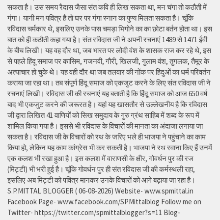
सकता है। उस समय रैदास जैसा संत कवि ही लिख सकता था, मन चंगा तो कठौती में
गंगा। यानी मन पवित्र है तो घर पर गंगा स्नान का पुण्य मिलता सकता है। चूंकि
रविदास चर्मकार थे, इसलिए उनके पास चमड़ा भिगोने का का छोटा बर्तन होता था। इस
बात को ही कठौती कहा गया है। संत रविदास जी ने अपनी रचनाएं 1489 से 1471 ईवी
के बीच लिखी। यह वह दौर था, जब भारत पर लोदी वंश के शासक राज कर रहे थे, इस
से पहले हिंदू समाज पर कासिम, गजनवी, गौरी, खिलजी, गुलाम वंश, तुगलक, तैमूर के
अत्याचार हो चुके थे। यह वही दौर था जब तलवार की नोंक पर हिंदुओं का धर्म परिवर्तन
कराया जा रहा था। तब संपूर्ण हिंदू समाज को एकजुट करने के लिए संत रविदास जी ने
रचनाएं लिखी। रविदास जी की रचनाएं यह बताती है कि हिंदू समाज को आज 650 वर्ष
बाद भी एकजुट करने की जरूरत है। यहां यह खासतौर से उल्लेखनीय है कि रविदास
जी द्वारा लिखित 41 वाणियोंं को सिख समुदाय के गुरु ग्रंथ साहिब में शब्द के रूप में
शामिल किया गया है। इससे भी रविदास के विचारों की मानता का अंदाजा लगाया जा
सकता है। रविदास जी के विचारों को रथ के जरिए भले ही भाजपा ने पहुंचाने का काम
किया हो, लेकिन यह काम कांग्रेस भी कर सकती है। भाजपा ने रथ रवाना किए हैं उनमें
एक कलश भी रखा हुआ है। इस कलश में वाराणसी के क्षीर, गोवर्धन पुर की रज
(मिट्टी) भी भरी हुई है। चूंकि गोवर्धन पुर ही संत रविदास जी की कर्मस्थली रहा,
इसलिए अब मिट्टी को पवित्र मानकर उनके विचारों को आगे बढ़ाया जा रहा है।
S.P.MITTAL BLOGGER ( 06-08-2026) Website- www.spmittal.in
Facebook Page- www.facebook.com/SPMittalblog Follow me on
Twitter- https://twitter.com/spmittalblogger?s=11 Blog-