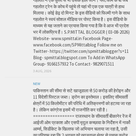
गहलोत ने एक कुली से भी उसके हाल जाने। प्लेटफार्म के बा जब
गहलोत ट्रेन के कोच में पहुंचे तो यहां भी एक एक यात्री से हाथ
मिलाया। कोई डेढ़ दो मिनट के इस वीडियो को फिल्मी गाने के साथ
गहलोत ने स्वयं सोशल मीडिया पर पोस्ट किया है। इस वीडियो के
माध्यम से यह जताने का प्रयास किया गया है कि वे आज भी प्रदेश
भर में लोकप्रिय हैं। S.P.MITTAL BLOGGER ( 03-08-2026)
Website- www.spmittal.in Facebook Page-
www.facebook.com/SPMittalblog Follow me on
Twitter- https://twitter.com/spmittalblogger?s=11
Blog- spmittal.blogspot.com To Add in WhatsApp
Group- 9166157932 To Contact- 9829071511
3 AUG, 2026
NEW
पाकिस्तान की सीमा से सटे खाजूवाला से 50 करोड़ की हेरोइन और
11 विदेशी पिस्टल जब्त। ड्रोन का इस्तेमाल। इसलिए सीमावर्ती
क्षेत्रों में 50 किलोमीटर की परिधि में अतिक्रमणों को हटाया जा रहा
है। लेकिन कांग्रेस इसमें भी राजनीति कर रही है।
================= राजस्थान के सीमावर्ती बीकानेर रेंज में
आईजी ओम प्रकाश और एसपी मृदुल कच्छावा के निर्देशन में नार्को
आर्म्स, सिडीकेट के खिलाफ जो अभियान चलाया जा रहा है, उसी
का परिणाम रहा कि 2 अगस्त को खाजूवाला क्षेत्र से पचास करोड़