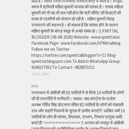
खड़े हे। ब्यावर जिला राजसमंद संसदीय क्षेत्र में आता है। मौजूदा
समय में श्रीमती महिमा कुमारी भाजपा की सांसद है। शायद महिला
कुमारी को भी यह भी पता नहीं होगा कि श्री सीमेंट की फैक्ट्री की
वजह से ग्रामीणों को परेशान हो रही है। महिमा कुमारी मेवाड़
राजघराने की सदस्य हे। हो सकता है कि सांसद होने के कारण
महिमा कुमारी के बांगड़ समूह से अच्छे संबंध हो। S.P.MITTAL
BLOGGER ( 06-08-2026) Website- www.spmittal.in
Facebook Page- www.facebook.com/SPMittalblog
Follow me on Twitter-
https://twitter.com/spmittalblogger?s=11 Blog-
spmittal.blogspot.com To Add in WhatsApp Group-
9166157932 To Contact- 9829071511
6 AUG, 2026
NEW
राजस्थान में ओबीसी की 92 जातियों में से सिर्फ 10 जातियों के लोगों
की ही राजनीति में भागीदारी। सवाल- क्या कांग्रेस के प्रदेश
अध्यक्ष गोविंद सिंह डोटासरा वंचित 82 जातियों के लोगों को पंचायती
राज और शहरी निकायों के चुनाव में उम्मीद बनाएंगे? आखिर क्यों 10
जातियों के लोग ही सांसद, विधायक, प्रधान, निकाय प्रमुख आदि
बनते हैं? ================ 5 अगस्त को जयपुर में ओबीसी
(अन्य पिछड़ा वर्ग) प्रतिनिधित्व आयोग के अध्यक्ष रिटायर्ड जज