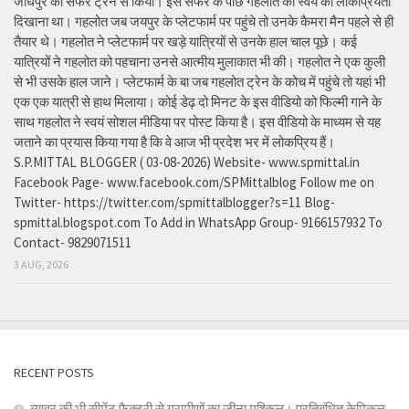
जोधपुर का सफर ट्रेन से किया। इस सफर के पीछे गहलोत को स्वयं की लोकप्रियता
दिखाना था। गहलोत जब जयपुर के प्लेटफार्म पर पहुंचे तो उनके कैमरा मैन पहले से ही
तैयार थे। गहलोत ने प्लेटफार्म पर खड़े यात्रियों से उनके हाल चाल पूछे। कई
यात्रियों ने गहलोत को पहचाना उनसे आत्मीय मुलाकात भी की। गहलोत ने एक कुली
से भी उसके हाल जाने। प्लेटफार्म के बा जब गहलोत ट्रेन के कोच में पहुंचे तो यहां भी
एक एक यात्री से हाथ मिलाया। कोई डेढ़ दो मिनट के इस वीडियो को फिल्मी गाने के
साथ गहलोत ने स्वयं सोशल मीडिया पर पोस्ट किया है। इस वीडियो के माध्यम से यह
जताने का प्रयास किया गया है कि वे आज भी प्रदेश भर में लोकप्रिय हैं।
S.P.MITTAL BLOGGER ( 03-08-2026) Website- www.spmittal.in
Facebook Page- www.facebook.com/SPMittalblog Follow me on
Twitter- https://twitter.com/spmittalblogger?s=11 Blog-
spmittal.blogspot.com To Add in WhatsApp Group- 9166157932 To
Contact- 9829071511
3 AUG, 2026
RECENT POSTS
ब्यावर की भी सीमेंट फैक्ट्री से ग्रामीणों का जीना मुश्किल। प्रतिबंधित केमिकल