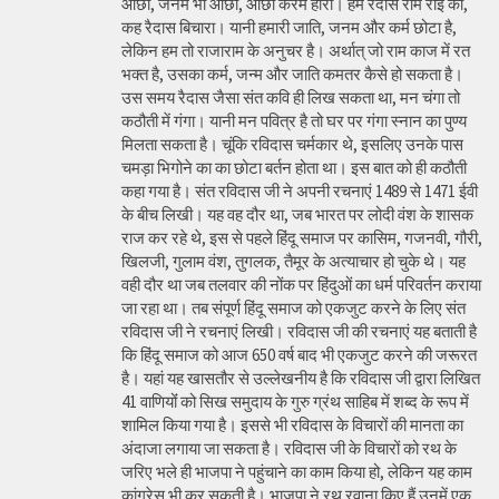
ओछी, जनम भी ओछा, ओछा करम हारा। हम रैदास राम राई को,
कह रैदास बिचारा। यानी हमारी जाति, जनम और कर्म छोटा है,
लेकिन हम तो राजाराम के अनुचर है। अर्थात् जो राम काज में रत
भक्त है, उसका कर्म, जन्म और जाति कमतर कैसे हो सकता है।
उस समय रैदास जैसा संत कवि ही लिख सकता था, मन चंगा तो
कठौती में गंगा। यानी मन पवित्र है तो घर पर गंगा स्नान का पुण्य
मिलता सकता है। चूंकि रविदास चर्मकार थे, इसलिए उनके पास
चमड़ा भिगोने का का छोटा बर्तन होता था। इस बात को ही कठौती
कहा गया है। संत रविदास जी ने अपनी रचनाएं 1489 से 1471 ईवी
के बीच लिखी। यह वह दौर था, जब भारत पर लोदी वंश के शासक
राज कर रहे थे, इस से पहले हिंदू समाज पर कासिम, गजनवी, गौरी,
खिलजी, गुलाम वंश, तुगलक, तैमूर के अत्याचार हो चुके थे। यह
वही दौर था जब तलवार की नोंक पर हिंदुओं का धर्म परिवर्तन कराया
जा रहा था। तब संपूर्ण हिंदू समाज को एकजुट करने के लिए संत
रविदास जी ने रचनाएं लिखी। रविदास जी की रचनाएं यह बताती है
कि हिंदू समाज को आज 650 वर्ष बाद भी एकजुट करने की जरूरत
है। यहां यह खासतौर से उल्लेखनीय है कि रविदास जी द्वारा लिखित
41 वाणियोंं को सिख समुदाय के गुरु ग्रंथ साहिब में शब्द के रूप में
शामिल किया गया है। इससे भी रविदास के विचारों की मानता का
अंदाजा लगाया जा सकता है। रविदास जी के विचारों को रथ के
जरिए भले ही भाजपा ने पहुंचाने का काम किया हो, लेकिन यह काम
कांग्रेस भी कर सकती है। भाजपा ने रथ रवाना किए हैं उनमें एक