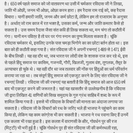
है। 650 वर्ष पहले समाज को जो वातावरण था उसी में चर्मकार रविदास जी ने लिखा,
जाति भी ओछी, जनम भी ओछा, ओछा करम हारा। हम रैदास राम राई को, कह रैदास
बिचारा। यानी हमारी जाति, जनम और कर्म छोटा है, लेकिन हम तो राजाराम के अनुचर
है। अर्थात् जो राम काज में रत भक्त है, उसका कर्म, जन्म और जाति कमतर कैसे हो
सकता है। उस समय रैदास जैसा संत कवि ही लिख सकता था, मन चंगा तो कठौती में
गंगा। यानी मन पवित्र है तो घर पर गंगा स्नान का पुण्य मिलता सकता है। चूंकि
रविदास चर्मकार थे, इसलिए उनके पास चमड़ा भिगोने का का छोटा बर्तन होता था। इस
बात को ही कठौती कहा गया है। संत रविदास जी ने अपनी रचनाएं 1489 से 1471 ईवी
के बीच लिखी। यह वह दौर था, जब भारत पर लोदी वंश के शासक राज कर रहे थे, इस
से पहले हिंदू समाज पर कासिम, गजनवी, गौरी, खिलजी, गुलाम वंश, तुगलक, तैमूर के
अत्याचार हो चुके थे। यह वही दौर था जब तलवार की नोंक पर हिंदुओं का धर्म परिवर्तन
कराया जा रहा था। तब संपूर्ण हिंदू समाज को एकजुट करने के लिए संत रविदास जी ने
रचनाएं लिखी। रविदास जी की रचनाएं यह बताती है कि हिंदू समाज को आज 650 वर्ष
बाद भी एकजुट करने की जरूरत है। यहां यह खासतौर से उल्लेखनीय है कि रविदास
जी द्वारा लिखित 41 वाणियोंं को सिख समुदाय के गुरु ग्रंथ साहिब में शब्द के रूप में
शामिल किया गया है। इससे भी रविदास के विचारों की मानता का अंदाजा लगाया जा
सकता है। रविदास जी के विचारों को रथ के जरिए भले ही भाजपा ने पहुंचाने का काम
किया हो, लेकिन यह काम कांग्रेस भी कर सकती है। भाजपा ने रथ रवाना किए हैं उनमें
एक कलश भी रखा हुआ है। इस कलश में वाराणसी के क्षीर, गोवर्धन पुर की रज
(मिट्टी) भी भरी हुई है। चूंकि गोवर्धन पुर ही संत रविदास जी की कर्मस्थली रहा,