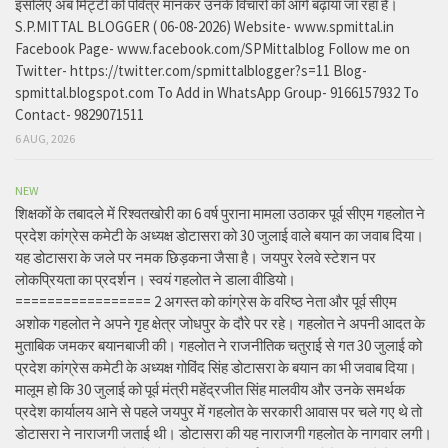
इसलिए अब मिट्टी को पवित्र मानकर उनके विचारों को आगे बढ़ाया जा रहा है।
S.P.MITTAL BLOGGER ( 06-08-2026) Website- www.spmittal.in
Facebook Page- www.facebook.com/SPMittalblog Follow me on
Twitter- https://twitter.com/spmittalblogger?s=11 Blog-
spmittal.blogspot.com To Add in WhatsApp Group- 9166157932 To
Contact- 9829071511
6 AUG, 2026
NEW
शिक्षकों के तबादले में रिश्वतखोरी का 6 वर्ष पुराना मामला उठाकर पूर्व सीएम गहलोत ने
प्रदेश कांग्रेस कमेटी के अध्यक्ष डोटासरा को 30 जुलाई वाले बयान का जवाब दिया।
यह डोटासरा के जले पर नमक छिड़कना जैसा है। जयपुर रेलवे स्टेशन पर
लोकप्रियता का प्रदर्शन। स्वयं गहलोत ने डाला वीडियो।
================= 2 अगस्त को कांग्रेस के वरिष्ठ नेता और पूर्व सीएम
अशोक गहलोत ने अपने गृह क्षेत्र जोधपुर के दौरे पर रहे। गहलोत ने अपनी आदत के
मुताबिक जमकर बयानबाजी की। गहलोत ने राजनीतिक चतुराई से गत 30 जुलाई को
प्रदेश कांग्रेस कमेटी के अध्यक्ष गोविंद सिंह डोटासरा के बयान का भी जवाब दिया।
मालूम हो कि 30 जुलाई को पूर्व मंत्री महेंद्रजीत सिंह मालवीय और उनके समर्थक
प्रदेश कार्यालय आने से पहले जयपुर में गहलोत के सरकारी आवास पर चले गए थे तो
डोटासरा ने नाराजगी जताई थी। डोटासरा की यह नाराजगी गहलोत के नागवार लगी।