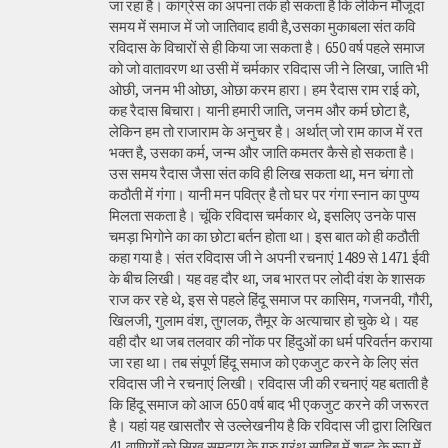
जा रहा है। कांग्रेस का अपना तर्क हो सकता है कि लेकिन मौजूदा
समय में समाज में जो जातिवाद हावी है,उसका मुकाबला संत कवि
रविदास के विचारों से ही किया जा सकता है। 650 वर्ष पहले समाज
को जो वातावरण था उसी में चर्मकार रविदास जी ने लिखा, जाति भी
ओछी, जनम भी ओछा, ओछा करम हारा। हम रैदास राम राई को,
कह रैदास बिचारा। यानी हमारी जाति, जनम और कर्म छोटा है,
लेकिन हम तो राजाराम के अनुचर है। अर्थात् जो राम काज में रत
भक्त है, उसका कर्म, जन्म और जाति कमतर कैसे हो सकता है।
उस समय रैदास जैसा संत कवि ही लिख सकता था, मन चंगा तो
कठौती में गंगा। यानी मन पवित्र है तो घर पर गंगा स्नान का पुण्य
मिलता सकता है। चूंकि रविदास चर्मकार थे, इसलिए उनके पास
चमड़ा भिगोने का का छोटा बर्तन होता था। इस बात को ही कठौती
कहा गया है। संत रविदास जी ने अपनी रचनाएं 1489 से 1471 ईवी
के बीच लिखी। यह वह दौर था, जब भारत पर लोदी वंश के शासक
राज कर रहे थे, इस से पहले हिंदू समाज पर कासिम, गजनवी, गौरी,
खिलजी, गुलाम वंश, तुगलक, तैमूर के अत्याचार हो चुके थे। यह
वही दौर था जब तलवार की नोंक पर हिंदुओं का धर्म परिवर्तन कराया
जा रहा था। तब संपूर्ण हिंदू समाज को एकजुट करने के लिए संत
रविदास जी ने रचनाएं लिखी। रविदास जी की रचनाएं यह बताती है
कि हिंदू समाज को आज 650 वर्ष बाद भी एकजुट करने की जरूरत
है। यहां यह खासतौर से उल्लेखनीय है कि रविदास जी द्वारा लिखित
41 वाणियोंं को सिख समुदाय के गुरु ग्रंथ साहिब में शब्द के रूप में