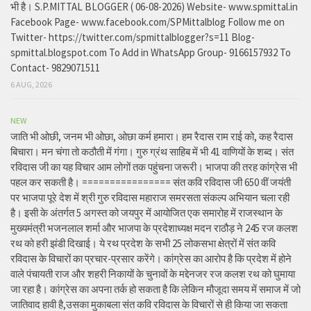
भी है। S.P.MITTAL BLOGGER ( 06-08-2026) Website- www.spmittal.in
Facebook Page- www.facebook.com/SPMittalblog Follow me on
Twitter- https://twitter.com/spmittalblogger?s=11 Blog-
spmittal.blogspot.com To Add in WhatsApp Group- 9166157932 To
Contact- 9829071511
6 AUG, 2026
NEW
जाति भी ओछी, जनम भी ओछा, ओछा कर्म हमारा। हम रैदास राम राई को, कह रैदास
बिचारा। मन चंगा तो कठौती में गंगा। गुरु ग्रंथ साहिब में भी 41 वाणियों के शब्द। संत
रविदास जी का यह विचार आम लोगों तक पहुंचना जरूरी। भाजपा की तरह कांग्रेस भी
पहल कर सकती है। ================ संत कवि रविदास जी 650 वीं जयंती
पर भाजपा पूरे देश में श्री गुरु रविदास महाराज समरसता संकल्प अभियान चला रही
है। इसी के अंतर्गत 5 अगस्त को जयपुर में आयोजित एक समारोह में राजस्थान के
मुख्यमंत्री भजनलाल शर्मा और भाजपा के प्रदेशाध्यक्ष मदन राठौड़ ने 245 रज कलश
रथ को हरी झंडी दिखाई। ये रथ प्रदेश के सभी 25 लोकसभा क्षेत्रों में संत कवि
रविदास के विचारों का प्रचार-प्रसार करेंगे। कांग्रेस का आरोप है कि प्रदेश में होने
वाले पंचायती राज और शहरी निकायों के चुनावों के मद्देनजर रज कलश रथ को घुमाया
जा रहा है। कांग्रेस का अपना तर्क हो सकता है कि लेकिन मौजूदा समय में समाज में जो
जातिवाद हावी है,उसका मुकाबला संत कवि रविदास के विचारों से ही किया जा सकता