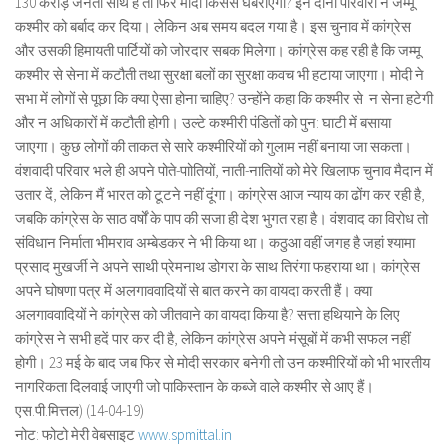
130 करोड़ जनता साथ है तो फिर मोदी किससे घबराएगा? इन दोनों परिवारों ने जम्मू
कश्मीर को बर्बाद कर दिया। लेकिन अब समय बदल गया है। इस चुनाव में कांग्रेस
और उसकी हिमायती पार्टियों को जोरदार सबक मिलेगा। कांग्रेस कह रही है कि जम्मू
कश्मीर से सेना में कटौती तथा सुरक्षा बलों का सुरक्षा कवच भी हटाया जाएगा। मोदी ने
सभा में लोगों से पूछा कि क्या ऐसा होना चाहिए? उन्होंने कहा कि कश्मीर से न सेना हटेगी
और न अधिकारों में कटौती होगी। उल्टे कश्मीरी पंडितों को पुन: घाटी में बसाया
जाएगा। कुछ लोगों की ताकत से सारे कश्मीरियों को गुलाम नहीं बनाया जा सकता।
वंशवादी परिवार भले ही अपने पोते-पाोतियों, नाती-नातियों को मेरे खिलाफ चुनाव मैदान में
उतार दें, लेकिन मैं भारत को टूटने नहीं दूंगा। कांग्रेस आज न्याय का ढोंग कर रही है,
जबकि कांग्रेस के साठ वर्षों के पाप की सजा ही देश भुगत रहा है। वंशवाद का विरोध तो
संविधान निर्माता भीमराव अम्बेडकर ने भी किया था। कठुआ वहीं जगह है जहां श्यामा
प्रसाद मुखर्जी ने अपने साथी प्रेमनाथ डोगरा के साथ तिरंगा फहराया था। कांग्रेस
अपने घोषणा पत्र में अलगाववादियों से बात करने का वायदा करती हैं। क्या
अलगाववादियों ने कांग्रेस को जीतवाने का वायदा किया है? सत्ता हथियाने के लिए
कांग्रेस ने सभी हदें पार कर दी है, लेकिन कांग्रेस अपने मंसूबों में कभी सफल नहीं
होगी। 23 मई के बाद जब फिर से मोदी सरकार बनेगी तो उन कश्मीरियों को भी भारतीय
नागरिकता दिलवाई जाएगी जो पाकिस्तान के कब्जे वाले कश्मीर से आए हैं।
एस.पी.मित्तल) (14-04-19)
नोट: फोटो मेरी वेबसाइट
www.spmittal.in