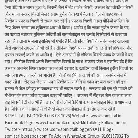
बुलाता है और फिर अपने मोबाइल से उनके रिश्तेदारों से संवाद करवाता है। अब एक
ऐसा वीडियो उजागर हुआ है, जिसमें जेल में बंद ताहिर चिश्ती, उसका बेटा तौफीक चिश्ती
और भांजा फखर चिश्ती जेलर सद्दाम हुसैन के कक्ष में बैठकर जेल से बाहर अपने
रिश्तेदार फारुख चिश्ती से संवाद कर रहे हैं। फारुख चिश्ती ने इस वीडियो कॉलिंग के
लिए जेलर सद्दाम का शुक्रिया अदा भी किया। आरोप है कि सद्दाम हुसैन जेलर के पद
का फायदा उठाकर मुस्लिम कैदियों की बात मोबाइल पर उनके रिश्तेदारों से करवाता
रहता है। ताजा मामला इसलिए भी गंभीर है कि तौफीक चिश्ती के संबंध बब्बर खालसा
जैसे आतंकी संगठनों से भी रहे हैं। तौफिक चिश्ती पर आतंकी संगठनों को हथियार और
ड्रग्स सप्लाई करने के आरोप है। ऐसे आरोपों में ही तौफिक चिश्ती पंजाब के जेलों में बंद
रहा। तौफीक चिश्ती अपने पिता ताहिर चिश्ती के साथ अजमेर जेल में इसलिए बंद है कि
उस पर अजमेर स्थित ख्वाजा साहब की दरगाह के खादिम हाजी बिलाल हुसैन चिश्ती पर
जानलेवा हमला करने का आरोप है। तीनों आरोपी सात वर्ष की सजा अजमेर जेल में
काट रहे हैं। सेंट्रल जेल से अपने रिश्तेदारों से वीडियो कॉल पर बात करने की इस
घटना से जेल की सुरक्षा व्यवस्था पर भी सवाल उठते हैं। सरकार को इस पूरे मामले की
गंभीरता के साथ जांच पड़ताल करवानी चाहिए । अजमेर में सेंट्रल जेल के साथ साथ
हाई सिक्योरिटी जेल भी है। इन दोनों जेलों में कैदियों के पास मोबाइल मिलना आम बात
है। लेकिन ताजा मामले में तो कैदी जेलर का मोबाइल ही इस्तेमाल कर रहे हैं।
S.P.MITTAL BLOGGER ( 08-08-2026) Website- www.spmittal.in
Facebook Page- www.facebook.com/SPMittalblog Follow me on
Twitter- https://twitter.com/spmittalblogger?s=11 Blog-
spmittal.blogspot.com To Add in WhatsApp Group- 9166157932 To