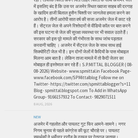
में इसलिए बंद है कि उस पर अजमेर स्थित ख्वाजा साहब की दरगाह
के खादिम हाजी बिलाल हुसैन चिश्ती पर जानलेवा हमला करने का
आरोप है। तीनों आरोपी सात वर्ष की सजा अजमेर जेल में काट रहे
हैं। सेंट्रल जेल से अपने रिश्तेदारों से वीडियो कॉल पर बात करने
की इस घटना से जेल की सुरक्षा व्यवस्था पर भी सवाल उठते हैं।
सरकार को इस पूरे मामले की गंभीरता के साथ जांच पड़ताल
करवानी चाहिए । अजमेर में सेंट्रल जेल के साथ साथ हाई
सिक्योरिटी जेल भी है। इन दोनों जेलों में कैदियों के पास मोबाइल
मिलना आम बात है। लेकिन ताजा मामले में तो कैदी जेलर का
मोबाइल ही इस्तेमाल कर रहे हैं। S.P.MITTAL BLOGGER ( 08-
08-2026) Website- www.spmittal.in Facebook Page-
www.facebook.com/SPMittalblog Follow me on
Twitter- https://twitter.com/spmittalblogger?s=11
Blog- spmittal.blogspot.com To Add in WhatsApp
Group- 9166157932 To Contact- 9829071511
8 AUG, 2026
NEW
अजमेर में गहलोत और पायलट गुट फिर आमने-सामने। नगर
निगम चुनाव से पहले कांग्रेस की फूट चौराहे पर। पायलट
समर्थकों ने धर्मेन्द्र राठौड़ के दखल पर ऐतराज जताया।