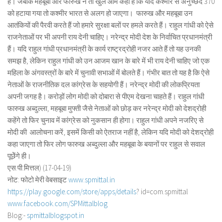
है। जबकि महबूबा और फारुख ने तो खुले आम कहा है कि यदि कश्मीर से अनुच्छेद 370
को हटाया गया तो कश्मीर भारत से अलग हो जाएगा। फारुख और महबूबा उन
आतंकियों की पैरवी करते हैं जो हमारे सुरक्षा बलों पर हमले करते हैं। राहुल गांधी को ऐसे
राजनेताओं पर भी अपनी राय देनी चाहिए। नरेन्द्र मोदी देश के निर्वाचित प्रधानमंत्री
हैं। यदि राहुल गांधी प्रधानमंत्री के कार्य राष्ट्रद्रोही नजर आते हैं तो यह उनकी
समझ है, लेकिन राहुल गांधी को उन आजम खान के बारे में भी राय देनी चाहिए जो एक
महिला के अंगवस्त्रों के बारे में चुनावी सभाओं में बोलते हैं। गंभीर बात तो यह है कि ऐसे
नेताओं के राजनीतिक दल कांग्रेस के सहयोगी हैं। नरेन्द्र मोदी की लोकप्रियता
अपनी जगह है। करोड़ों लोग मोदी को दोबारा से पीएम देखना चाहते हैं। राहुल गांधी
फारुख अब्दुल्ला, महबूबा मुफ्ती जैसे नेताओं को छोड़ कर नरेन्द्र मोदी को देशद्रोही
कहेंगे तो फिर चुनाव में कांग्रेस को नुकसान ही होगा। राहुल गांधी अपने नजरिए से
मोदी की आलोचना करें, इसमें किसी को ऐतराज नहीं है, लेकिन यदि मोदी को देशद्रोही
कहा जाएगा तो फिर लोग फारुख अब्दुल्ला और महबूबा के बयानों पर राहुल से सवाल
पूछेेंगे ही।
एस.पी.मित्तल) (17-04-19)
नोट: फोटो मेरी वेबसाइट
www.spmittal.in
https://play.google.com/store/
apps/details
? id=com.spmittal
www.facebook.com/SPMittalblog
Blog:-
spmittalblogspot.in