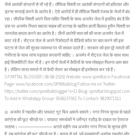
जैसे आतंकी संगठनों से भी रहे हैं। तौफिक चिश्ती पर आतंकी संगठनों को हथियार और
ड्रग्स सप्लाई करने के आरोप है। ऐसे आरोपों में ही तौफिक चिश्ती पंजाब के जेलों में बंद
रहा। तौफीक चिश्ती अपने पिता ताहिर चिश्ती के साथ अजमेर जेल में इसलिए बंद है कि
उस पर अजमेर स्थित ख्वाजा साहब की दरगाह के खादिम हाजी बिलाल हुसैन चिश्ती पर
जानलेवा हमला करने का आरोप है। तीनों आरोपी सात वर्ष की सजा अजमेर जेल में
काट रहे हैं। सेंट्रल जेल से अपने रिश्तेदारों से वीडियो कॉल पर बात करने की इस
घटना से जेल की सुरक्षा व्यवस्था पर भी सवाल उठते हैं। सरकार को इस पूरे मामले की
गंभीरता के साथ जांच पड़ताल करवानी चाहिए । अजमेर में सेंट्रल जेल के साथ साथ
हाई सिक्योरिटी जेल भी है। इन दोनों जेलों में कैदियों के पास मोबाइल मिलना आम बात
है। लेकिन ताजा मामले में तो कैदी जेलर का मोबाइल ही इस्तेमाल कर रहे हैं।
S.P.MITTAL BLOGGER ( 08-08-2026) Website- www.spmittal.in Facebook
Page- www.facebook.com/SPMittalblog Follow me on Twitter-
https://twitter.com/spmittalblogger?s=11 Blog- spmittal.blogspot.com
To Add in WhatsApp Group- 9166157932 To Contact- 9829071511
अजमेर में गहलोत और पायलट गुट फिर आमने-सामने। नगर निगम चुनाव से पहले
कांग्रेस की फूट चौराहे पर। पायलट समर्थकों ने धर्मेन्द्र राठौड़ के दखल पर ऐतराज
जताया। ================ अगले महीने जब अजमेर नगर निगम के चुनाव होने
हैं, तब कांग्रेस की फूट चौराहे पर है। चुनाव से पूर्व, पूर्व मुख्यमंत्री अशोक गहलोत और