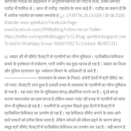
कांग्रेसी नेताओं को हाईकमान ने अनुशासनहीनता का नोटिस दिया, उसमें धर्मेन्द्र
राठौड़ भी शामिल थे। आज भी राठौड़, गहलोत के साथ खड़े हैं। राठौड़ का कहना है कि
मैं अशोक गहलोत का पक्का समर्थक हंू। S.P.MITTAL BLOGGER ( 08-08-2026)
Website- www.spmittal.in Facebook Page-
www.facebook.com/SPMittalblog Follow me on Twitter-
https://twitter.com/spmittalblogger?s=11 Blog- spmittal.blogspot.com
To Add in WhatsApp Group- 9166157932 To Contact- 9829071511
ब्यावर की भी सीमेंट फैक्ट्री से ग्रामीणों का जीना मुश्किल। प्रतिबंधित केमिकल
कचरे के इस्तेमाल से पर्यावरण, पानी जमीन सब कुछ खराब हो रहा है। ब्यावर का जिला
और पुलिस प्रशासन चुप: पर्यावरण विभाग के अधिकारी तो अंधे हैं।
================ राजस्थान के ब्यावर के निकट अंधेरी देवरी में श्री सीमेंट का
जो प्लांट (फैक्ट्री) लगा हुआ है उसकी वजह से आसपास के ग्रामीणों का जीना मुश्किल
हो गया है। यह प्लांट देश के सुविख्यात बांगड़ औद्योगिक घराने का है। यूं तो बांगड़
घराना समाजसेवा का दावा करता है,लेकिन ब्यावर प्लांट की वजह से ग्रामीणों को सांस
लेना भी मुश्किल हो रहा है। ग्रामीणों के अनुसार पिछले कुछ दिनों में फैक्ट्री में
प्रतिबंधित केमिकल का उपयोग हो रहा है। यह केमिकल सीमेंट बनाने के काम आने
वाले पत्थरों को बरीक किया जाता है, लेकिन कोयले की कीमत बढ़ने के कारण बांगड़
समूह श्री सीमेंट फैक्ट्री में प्रतिबंधित केमिकल का उपयोग कर रहा है। यही कारण है