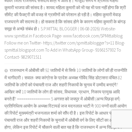
ब्यावर जिला राजसमंद संसदीय क्षेत्र में आता है। मौजूदा समय में श्रीमती महिमा
कुमारी भाजपा की सांसद है। शायद महिला कुमारी को भी यह भी पता नहीं होगा कि श्री
सीमेंट की फैक्ट्री की वजह से ग्रामीणों को परेशान हो रही है। महिमा कुमारी मेवाड़
राजघराने की सदस्य हे। हो सकता है कि सांसद होने के कारण महिमा कुमारी के बांगड़
समूह से अच्छे संबंध हो। S.P.MITTAL BLOGGER ( 06-08-2026) Website-
www.spmittal.in Facebook Page- www.facebook.com/SPMittalblog
Follow me on Twitter- https://twitter.com/spmittalblogger?s=11 Blog-
spmittal.blogspot.com To Add in WhatsApp Group- 9166157932 To
Contact- 9829071511
राजस्थान में ओबीसी की 92 जातियों में से सिर्फ 10 जातियों के लोगों की ही राजनीति
में भागीदारी। सवाल- क्या कांग्रेस के प्रदेश अध्यक्ष गोविंद सिंह डोटासरा वंचित 82
जातियों के लोगों को पंचायती राज और शहरी निकायों के चुनाव में उम्मीद बनाएंगे?
आखिर क्यों 10 जातियों के लोग ही सांसद, विधायक, प्रधान, निकाय प्रमुख आदि
बनते हैं? ================ 5 अगस्त को जयपुर में ओबीसी (अन्य पिछड़ा वर्ग)
प्रतिनिधित्व आयोग के अध्यक्ष रिटायर्ड जज मदनलाल भाटी ने 900 पन्नों वाली आयोग
की रिपोर्ट मुख्यमंत्री भजनलाल शर्मा को सौंप दी है। इस रिपोर्ट के आधार पर ही
पंचायती राज और शहरी निकायों के चुनावों में ओबीसी वर्ग के लिए सीटों का आरक्षण
होगा, लेकिन इस रिपोर्ट में चौकाने वाली बात यह है कि राजस्थान में अन्य पिछड़ा वर्ग