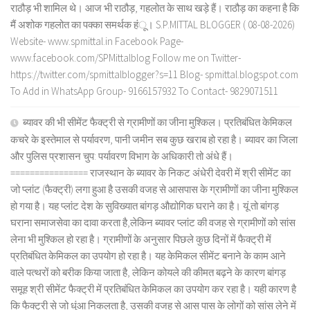
राठौड़ भी शामिल थे। आज भी राठौड़, गहलोत के साथ खड़े हैं। राठौड़ का कहना है कि
मैं अशोक गहलोत का पक्का समर्थक हंू। S.P.MITTAL BLOGGER ( 08-08-2026)
Website- www.spmittal.in Facebook Page-
www.facebook.com/SPMittalblog Follow me on Twitter-
https://twitter.com/spmittalblogger?s=11 Blog- spmittal.blogspot.com
To Add in WhatsApp Group- 9166157932 To Contact- 9829071511
ब्यावर की भी सीमेंट फैक्ट्री से ग्रामीणों का जीना मुश्किल। प्रतिबंधित केमिकल
कचरे के इस्तेमाल से पर्यावरण, पानी जमीन सब कुछ खराब हो रहा है। ब्यावर का जिला
और पुलिस प्रशासन चुप: पर्यावरण विभाग के अधिकारी तो अंधे हैं।
================ राजस्थान के ब्यावर के निकट अंधेरी देवरी में श्री सीमेंट का
जो प्लांट (फैक्ट्री) लगा हुआ है उसकी वजह से आसपास के ग्रामीणों का जीना मुश्किल
हो गया है। यह प्लांट देश के सुविख्यात बांगड़ औद्योगिक घराने का है। यूं तो बांगड़
घराना समाजसेवा का दावा करता है,लेकिन ब्यावर प्लांट की वजह से ग्रामीणों को सांस
लेना भी मुश्किल हो रहा है। ग्रामीणों के अनुसार पिछले कुछ दिनों में फैक्ट्री में
प्रतिबंधित केमिकल का उपयोग हो रहा है। यह केमिकल सीमेंट बनाने के काम आने
वाले पत्थरों को बरीक किया जाता है, लेकिन कोयले की कीमत बढ़ने के कारण बांगड़
समूह श्री सीमेंट फैक्ट्री में प्रतिबंधित केमिकल का उपयोग कर रहा है। यही कारण है
कि फैक्ट्री से जो धुंआ निकलता है, उसकी वजह से आस पास के लोगों को सांस लेने में