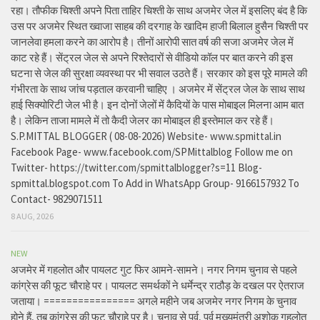
रहा। तौफीक चिश्ती अपने पिता ताहिर चिश्ती के साथ अजमेर जेल में इसलिए बंद है कि
उस पर अजमेर स्थित ख्वाजा साहब की दरगाह के खादिम हाजी बिलाल हुसैन चिश्ती पर
जानलेवा हमला करने का आरोप है। तीनों आरोपी सात वर्ष की सजा अजमेर जेल में
काट रहे हैं। सेंट्रल जेल से अपने रिश्तेदारों से वीडियो कॉल पर बात करने की इस
घटना से जेल की सुरक्षा व्यवस्था पर भी सवाल उठते हैं। सरकार को इस पूरे मामले की
गंभीरता के साथ जांच पड़ताल करवानी चाहिए । अजमेर में सेंट्रल जेल के साथ साथ
हाई सिक्योरिटी जेल भी है। इन दोनों जेलों में कैदियों के पास मोबाइल मिलना आम बात
है। लेकिन ताजा मामले में तो कैदी जेलर का मोबाइल ही इस्तेमाल कर रहे हैं।
S.P.MITTAL BLOGGER ( 08-08-2026) Website- www.spmittal.in
Facebook Page- www.facebook.com/SPMittalblog Follow me on
Twitter- https://twitter.com/spmittalblogger?s=11 Blog-
spmittal.blogspot.com To Add in WhatsApp Group- 9166157932 To
Contact- 9829071511
8 AUG, 2026
NEW
अजमेर में गहलोत और पायलट गुट फिर आमने-सामने। नगर निगम चुनाव से पहले
कांग्रेस की फूट चौराहे पर। पायलट समर्थकों ने धर्मेन्द्र राठौड़ के दखल पर ऐतराज
जताया। ================ अगले महीने जब अजमेर नगर निगम के चुनाव
होने हैं, तब कांग्रेस की फूट चौराहे पर है। चुनाव से पूर्व, पूर्व मुख्यमंत्री अशोक गहलोत