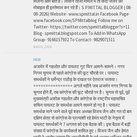
मिलना आम बात है। लेकिन ताजा मामले में तो कैदी जेलर का
मोबाइल ही इस्तेमाल कर रहे हैं। S.P.MITTAL BLOGGER ( 08-
08-2026) Website- www.spmittal.in Facebook Page-
www.facebook.com/SPMittalblog Follow me on
Twitter- https://twitter.com/spmittalblogger?s=11
Blog- spmittal.blogspot.com To Add in WhatsApp
Group- 9166157932 To Contact- 9829071511
8 AUG, 2026
NEW
अजमेर में गहलोत और पायलट गुट फिर आमने-सामने। नगर
निगम चुनाव से पहले कांग्रेस की फूट चौराहे पर। पायलट
समर्थकों ने धर्मेन्द्र राठौड़ के दखल पर ऐतराज जताया।
================ अगले महीने जब अजमेर नगर निगम के
चुनाव होने हैं, तब कांग्रेस की फूट चौराहे पर है। चुनाव से पूर्व, पूर्व
मुख्यमंत्री अशोक गहलोत और कांग्रेस के राष्ट्रीय महासचिव
सचिन पायलट के समर्थक आमने सामने हो गए है। पायलट
समर्थक माने जाने वाले पूर्व शहर अध्यक्ष विजय जैन और गत दो बार
दक्षिण क्षेत्र से कांग्रेस के प्रत्याशी रहे हेमंत भाटी के नेतृत्व में
पायलट समर्थकों ने 7 अगस्त को एक बैठक की। इस बैठक में बड़ी
संख्या में कांग्रेस के कार्यकर्ता शामिल हुए। विजय जैन और हेमंत