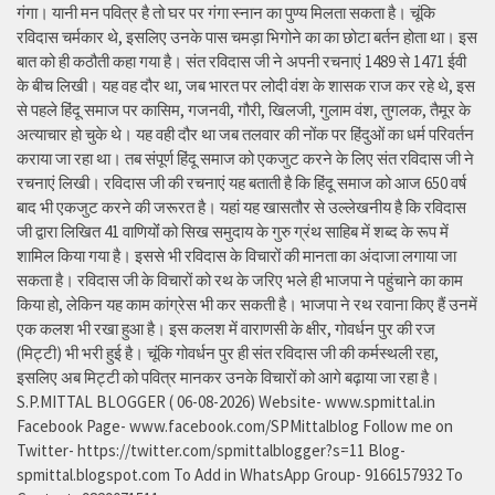
गंगा। यानी मन पवित्र है तो घर पर गंगा स्नान का पुण्य मिलता सकता है। चूंकि
रविदास चर्मकार थे, इसलिए उनके पास चमड़ा भिगोने का का छोटा बर्तन होता था। इस
बात को ही कठौती कहा गया है। संत रविदास जी ने अपनी रचनाएं 1489 से 1471 ईवी
के बीच लिखी। यह वह दौर था, जब भारत पर लोदी वंश के शासक राज कर रहे थे, इस
से पहले हिंदू समाज पर कासिम, गजनवी, गौरी, खिलजी, गुलाम वंश, तुगलक, तैमूर के
अत्याचार हो चुके थे। यह वही दौर था जब तलवार की नोंक पर हिंदुओं का धर्म परिवर्तन
कराया जा रहा था। तब संपूर्ण हिंदू समाज को एकजुट करने के लिए संत रविदास जी ने
रचनाएं लिखी। रविदास जी की रचनाएं यह बताती है कि हिंदू समाज को आज 650 वर्ष
बाद भी एकजुट करने की जरूरत है। यहां यह खासतौर से उल्लेखनीय है कि रविदास
जी द्वारा लिखित 41 वाणियोंं को सिख समुदाय के गुरु ग्रंथ साहिब में शब्द के रूप में
शामिल किया गया है। इससे भी रविदास के विचारों की मानता का अंदाजा लगाया जा
सकता है। रविदास जी के विचारों को रथ के जरिए भले ही भाजपा ने पहुंचाने का काम
किया हो, लेकिन यह काम कांग्रेस भी कर सकती है। भाजपा ने रथ रवाना किए हैं उनमें
एक कलश भी रखा हुआ है। इस कलश में वाराणसी के क्षीर, गोवर्धन पुर की रज
(मिट्टी) भी भरी हुई है। चूंकि गोवर्धन पुर ही संत रविदास जी की कर्मस्थली रहा,
इसलिए अब मिट्टी को पवित्र मानकर उनके विचारों को आगे बढ़ाया जा रहा है।
S.P.MITTAL BLOGGER ( 06-08-2026) Website- www.spmittal.in
Facebook Page- www.facebook.com/SPMittalblog Follow me on
Twitter- https://twitter.com/spmittalblogger?s=11 Blog-
spmittal.blogspot.com To Add in WhatsApp Group- 9166157932 To