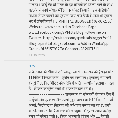
मिलाया। कोई डेढ़ दो मिनट के इस वीडियो को फिल्मी गाने के साथ
गहलोत ने स्वयं सोशल मीडिया पर पोस्ट किया है। इस वीडियो के
माध्यम से यह जताने का प्रयास किया गया है कि वे आज भी प्रदेश
भर में लोकप्रिय हैं। S.P.MITTAL BLOGGER ( 03-08-2026)
Website- www.spmittal.in Facebook Page-
www.facebook.com/SPMittalblog Follow me on
Twitter- https://twitter.com/spmittalblogger?s=11
Blog- spmittal.blogspot.com To Add in WhatsApp
Group- 9166157932 To Contact- 9829071511
3 AUG, 2026
NEW
पाकिस्तान की सीमा से सटे खाजूवाला से 50 करोड़ की हेरोइन और
11 विदेशी पिस्टल जब्त। ड्रोन का इस्तेमाल। इसलिए सीमावर्ती
क्षेत्रों में 50 किलोमीटर की परिधि में अतिक्रमणों को हटाया जा रहा
है। लेकिन कांग्रेस इसमें भी राजनीति कर रही है।
================= राजस्थान के सीमावर्ती बीकानेर रेंज में
आईजी ओम प्रकाश और एसपी मृदुल कच्छावा के निर्देशन में नार्को
आर्म्स, सिडीकेट के खिलाफ जो अभियान चलाया जा रहा है, उसी
का परिणाम रहा कि 2 अगस्त को खाजूवाला क्षेत्र से पचास करोड़
रुपए की कीमत वाली 10 किलो अफगानी हेरोइन और 11 विदेशी