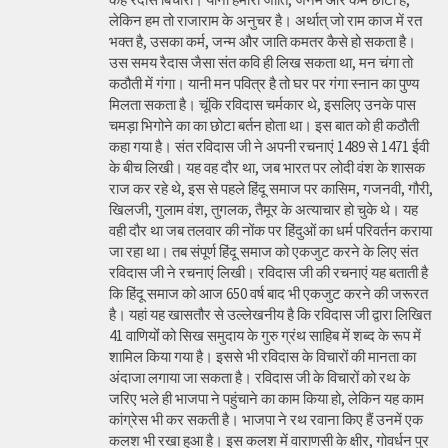
लेकिन हम तो राजाराम के अनुचर है। अर्थात् जो राम काज में रत
भक्त है, उसका कर्म, जन्म और जाति कमतर कैसे हो सकता है।
उस समय रैदास जैसा संत कवि ही लिख सकता था, मन चंगा तो
कठौती में गंगा। यानी मन पवित्र है तो घर पर गंगा स्नान का पुण्य
मिलता सकता है। चूंकि रविदास चर्मकार थे, इसलिए उनके पास
चमड़ा भिगोने का का छोटा बर्तन होता था। इस बात को ही कठौती
कहा गया है। संत रविदास जी ने अपनी रचनाएं 1489 से 1471 ईवी
के बीच लिखी। यह वह दौर था, जब भारत पर लोदी वंश के शासक
राज कर रहे थे, इस से पहले हिंदू समाज पर कासिम, गजनवी, गौरी,
खिलजी, गुलाम वंश, तुगलक, तैमूर के अत्याचार हो चुके थे। यह
वही दौर था जब तलवार की नोंक पर हिंदुओं का धर्म परिवर्तन कराया
जा रहा था। तब संपूर्ण हिंदू समाज को एकजुट करने के लिए संत
रविदास जी ने रचनाएं लिखी। रविदास जी की रचनाएं यह बताती है
कि हिंदू समाज को आज 650 वर्ष बाद भी एकजुट करने की जरूरत
है। यहां यह खासतौर से उल्लेखनीय है कि रविदास जी द्वारा लिखित
41 वाणियोंं को सिख समुदाय के गुरु ग्रंथ साहिब में शब्द के रूप में
शामिल किया गया है। इससे भी रविदास के विचारों की मानता का
अंदाजा लगाया जा सकता है। रविदास जी के विचारों को रथ के
जरिए भले ही भाजपा ने पहुंचाने का काम किया हो, लेकिन यह काम
कांग्रेस भी कर सकती है। भाजपा ने रथ रवाना किए हैं उनमें एक
कलश भी रखा हुआ है। इस कलश में वाराणसी के क्षीर, गोवर्धन पुर