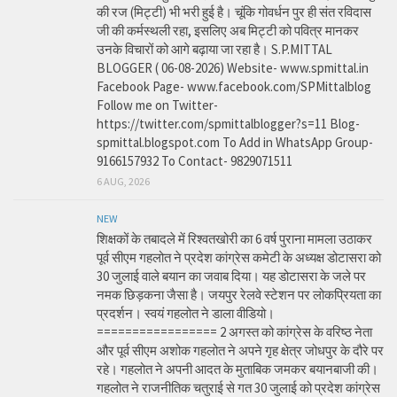
की रज (मिट्टी) भी भरी हुई है। चूंकि गोवर्धन पुर ही संत रविदास
जी की कर्मस्थली रहा, इसलिए अब मिट्टी को पवित्र मानकर
उनके विचारों को आगे बढ़ाया जा रहा है। S.P.MITTAL
BLOGGER ( 06-08-2026) Website- www.spmittal.in
Facebook Page- www.facebook.com/SPMittalblog
Follow me on Twitter-
https://twitter.com/spmittalblogger?s=11 Blog-
spmittal.blogspot.com To Add in WhatsApp Group-
9166157932 To Contact- 9829071511
6 AUG, 2026
NEW
शिक्षकों के तबादले में रिश्वतखोरी का 6 वर्ष पुराना मामला उठाकर
पूर्व सीएम गहलोत ने प्रदेश कांग्रेस कमेटी के अध्यक्ष डोटासरा को
30 जुलाई वाले बयान का जवाब दिया। यह डोटासरा के जले पर
नमक छिड़कना जैसा है। जयपुर रेलवे स्टेशन पर लोकप्रियता का
प्रदर्शन। स्वयं गहलोत ने डाला वीडियो।
================= 2 अगस्त को कांग्रेस के वरिष्ठ नेता
और पूर्व सीएम अशोक गहलोत ने अपने गृह क्षेत्र जोधपुर के दौरे पर
रहे। गहलोत ने अपनी आदत के मुताबिक जमकर बयानबाजी की।
गहलोत ने राजनीतिक चतुराई से गत 30 जुलाई को प्रदेश कांग्रेस