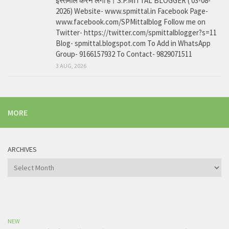
इस्तेमाल करने लगा है। S.P.MITTAL BLOGGER ( 03-08-
2026) Website- www.spmittal.in Facebook Page-
www.facebook.com/SPMittalblog Follow me on
Twitter- https://twitter.com/spmittalblogger?s=11
Blog- spmittal.blogspot.com To Add in WhatsApp
Group- 9166157932 To Contact- 9829071511
3 AUG, 2026
MORE
ARCHIVES
Archives
NEW