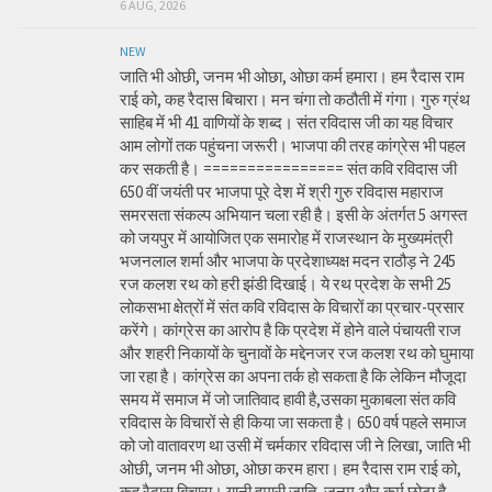
6 AUG, 2026
NEW
जाति भी ओछी, जनम भी ओछा, ओछा कर्म हमारा। हम रैदास राम
राई को, कह रैदास बिचारा। मन चंगा तो कठौती में गंगा। गुरु ग्रंथ
साहिब में भी 41 वाणियों के शब्द। संत रविदास जी का यह विचार
आम लोगों तक पहुंचना जरूरी। भाजपा की तरह कांग्रेस भी पहल
कर सकती है। ================ संत कवि रविदास जी
650 वीं जयंती पर भाजपा पूरे देश में श्री गुरु रविदास महाराज
समरसता संकल्प अभियान चला रही है। इसी के अंतर्गत 5 अगस्त
को जयपुर में आयोजित एक समारोह में राजस्थान के मुख्यमंत्री
भजनलाल शर्मा और भाजपा के प्रदेशाध्यक्ष मदन राठौड़ ने 245
रज कलश रथ को हरी झंडी दिखाई। ये रथ प्रदेश के सभी 25
लोकसभा क्षेत्रों में संत कवि रविदास के विचारों का प्रचार-प्रसार
करेंगे। कांग्रेस का आरोप है कि प्रदेश में होने वाले पंचायती राज
और शहरी निकायों के चुनावों के मद्देनजर रज कलश रथ को घुमाया
जा रहा है। कांग्रेस का अपना तर्क हो सकता है कि लेकिन मौजूदा
समय में समाज में जो जातिवाद हावी है,उसका मुकाबला संत कवि
रविदास के विचारों से ही किया जा सकता है। 650 वर्ष पहले समाज
को जो वातावरण था उसी में चर्मकार रविदास जी ने लिखा, जाति भी
ओछी, जनम भी ओछा, ओछा करम हारा। हम रैदास राम राई को,
कह रैदास बिचारा। यानी हमारी जाति, जनम और कर्म छोटा है,