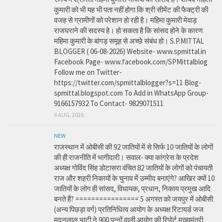
कुमारी को भी यह भी पता नहीं होगा कि श्री सीमेंट की फैक्ट्री की
वजह से ग्रामीणों को परेशान हो रही है। महिमा कुमारी मेवाड़
राजघराने की सदस्य हे। हो सकता है कि सांसद होने के कारण
महिमा कुमारी के बांगड़ समूह से अच्छे संबंध हो। S.P.MITTAL
BLOGGER ( 06-08-2026) Website- www.spmittal.in
Facebook Page- www.facebook.com/SPMittalblog
Follow me on Twitter-
https://twitter.com/spmittalblogger?s=11 Blog-
spmittal.blogspot.com To Add in WhatsApp Group-
9166157932 To Contact- 9829071511
6 AUG, 2026
NEW
राजस्थान में ओबीसी की 92 जातियों में से सिर्फ 10 जातियों के लोगों
की ही राजनीति में भागीदारी। सवाल- क्या कांग्रेस के प्रदेश
अध्यक्ष गोविंद सिंह डोटासरा वंचित 82 जातियों के लोगों को पंचायती
राज और शहरी निकायों के चुनाव में उम्मीद बनाएंगे? आखिर क्यों 10
जातियों के लोग ही सांसद, विधायक, प्रधान, निकाय प्रमुख आदि
बनते हैं? ================ 5 अगस्त को जयपुर में ओबीसी
(अन्य पिछड़ा वर्ग) प्रतिनिधित्व आयोग के अध्यक्ष रिटायर्ड जज
मदनलाल भाटी ने 900 पन्नों वाली आयोग की रिपोर्ट मुख्यमंत्री