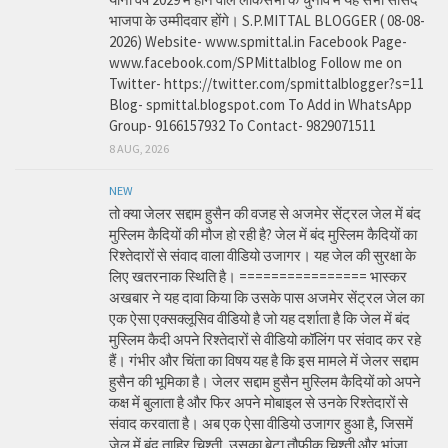
भाजपा के उम्मीदवार होंगे। S.P.MITTAL BLOGGER ( 08-08-
2026) Website- www.spmittal.in Facebook Page-
www.facebook.com/SPMittalblog Follow me on
Twitter- https://twitter.com/spmittalblogger?s=11
Blog- spmittal.blogspot.com To Add in WhatsApp
Group- 9166157932 To Contact- 9829071511
8 AUG, 2026
NEW
तो क्या जेलर सद्दाम हुसैन की वजह से अजमेर सेंट्रल जेल में बंद
मुस्लिम कैदियों की मौज हो रही है? जेल में बंद मुस्लिम कैदियों का
रिश्तेदारों से संवाद वाला वीडियो उजागर। यह जेल की सुरक्षा के
लिए खतरनाक स्थिति है। ================ भास्कर
अखबार ने यह दावा किया कि उसके पास अजमेर सेंट्रल जेल का
एक ऐसा एक्सक्लूसिव वीडियो है जो यह दर्शाता है कि जेल में बंद
मुस्लिम कैदी अपने रिश्तेदारों से वीडियो कॉलिंग पर संवाद कर रहे
हैं। गंभीर और चिंता का विषय यह है कि इस मामले में जेलर सद्दाम
हुसैन की भूमिका है। जेलर सद्दाम हुसैन मुस्लिम कैदियों को अपने
कक्ष में बुलाता है और फिर अपने मोबाइल से उनके रिश्तेदारों से
संवाद करवाता है। अब एक ऐसा वीडियो उजागर हुआ है, जिसमें
जेल में बंद ताहिर चिश्ती, उसका बेटा तौफीक चिश्ती और भांजा