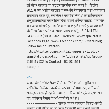
का सम्मान किया है। यहां यह उल्लेखनीय है कि धर्मेन्द्र राठौड़ को
पूर्व सीएम गहलोत का कट्टर समर्थक माना जाता है। सितंबर
2022 में अब अशोक गहलोत के समर्थन में कांग्रेस के विधायकों की
समानांतर बैठक हुई, तब जिन 3 कांग्रेसी नेताओं को हाईकमान ने
अनुशासनहीनता का नोटिस दिया, उसमें धर्मेन्द्र राठौड़ भी शामिल
थे। आज भी राठौड़, गहलोत के साथ खड़े हैं। राठौड़ का कहना है
कि मैं अशोक गहलोत का पक्का समर्थक हंू। S.P.MITTAL
BLOGGER ( 08-08-2026) Website- www.spmittal.in
Facebook Page- www.facebook.com/SPMittalblog
Follow me on Twitter-
https://twitter.com/spmittalblogger?s=11 Blog-
spmittal.blogspot.com To Add in WhatsApp Group-
9166157932 To Contact- 9829071511
8 AUG, 2026
NEW
ब्यावर की भी सीमेंट फैक्ट्री से ग्रामीणों का जीना मुश्किल।
प्रतिबंधित केमिकल कचरे के इस्तेमाल से पर्यावरण, पानी जमीन
सब कुछ खराब हो रहा है। ब्यावर का जिला और पुलिस प्रशासन
चुप: पर्यावरण विभाग के अधिकारी तो अंधे हैं।
================ राजस्थान के ब्यावर के निकट अंधेरी
देवरी में श्री सीमेंट का जो प्लांट (फैक्ट्री) लगा हुआ है उसकी