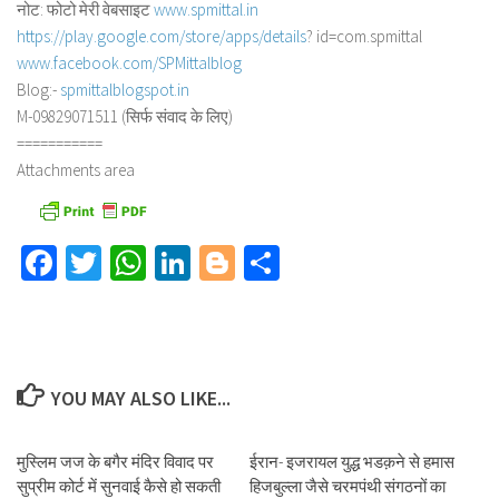
नोट: फोटो मेरी वेबसाइट
www.spmittal.in
https://play.google.com/store/
apps/details
? id=com.spmittal
www.facebook.com/SPMittalblog
Blog:-
spmittalblogspot.in
M-09829071511 (सिर्फ संवाद के लिए)
===========
Attachments area
Facebook
Twitter
WhatsApp
LinkedIn
Blogger
Share
YOU MAY ALSO LIKE...
मुस्लिम जज के बगैर मंदिर विवाद पर
ईरान- इजरायल युद्ध भडक़ने से हमास
सुप्रीम कोर्ट में सुनवाई कैसे हो सकती
हिजबुल्ला जैसे चरमपंथी संगठनों का