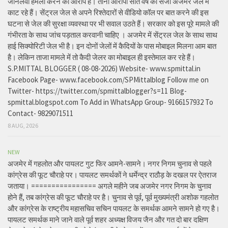
जानलेवा हमला करने का आरोप है। तीनों आरोपी सात वर्ष की सजा अजमेर जेल में
काट रहे हैं। सेंट्रल जेल से अपने रिश्तेदारों से वीडियो कॉल पर बात करने की इस
घटना से जेल की सुरक्षा व्यवस्था पर भी सवाल उठते हैं। सरकार को इस पूरे मामले की
गंभीरता के साथ जांच पड़ताल करवानी चाहिए । अजमेर में सेंट्रल जेल के साथ साथ
हाई सिक्योरिटी जेल भी है। इन दोनों जेलों में कैदियों के पास मोबाइल मिलना आम बात
है। लेकिन ताजा मामले में तो कैदी जेलर का मोबाइल ही इस्तेमाल कर रहे हैं।
S.P.MITTAL BLOGGER ( 08-08-2026) Website- www.spmittal.in
Facebook Page- www.facebook.com/SPMittalblog Follow me on
Twitter- https://twitter.com/spmittalblogger?s=11 Blog-
spmittal.blogspot.com To Add in WhatsApp Group- 9166157932 To
Contact- 9829071511
8 AUG, 2026
NEW
अजमेर में गहलोत और पायलट गुट फिर आमने-सामने। नगर निगम चुनाव से पहले
कांग्रेस की फूट चौराहे पर। पायलट समर्थकों ने धर्मेन्द्र राठौड़ के दखल पर ऐतराज
जताया। ================ अगले महीने जब अजमेर नगर निगम के चुनाव
होने हैं, तब कांग्रेस की फूट चौराहे पर है। चुनाव से पूर्व, पूर्व मुख्यमंत्री अशोक गहलोत
और कांग्रेस के राष्ट्रीय महासचिव सचिन पायलट के समर्थक आमने सामने हो गए है।
पायलट समर्थक माने जाने वाले पूर्व शहर अध्यक्ष विजय जैन और गत दो बार दक्षिण