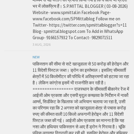
भर में लोकप्रिय हैं। S.P.MITTAL BLOGGER ( 03-08-2026)
Website- www.spmittal.in Facebook Page-
www.facebook.com/SPMittalblog Follow me on
Twitter- https://twitter.com/spmittalblogger?s=11
Blog- spmittal.blogspot.com To Add in WhatsApp
Group- 9166157932 To Contact- 9829071511
3 AUG, 2026
NEW
पाकिस्तान की सीमा से सटे खाजूवाला से 50 करोड़ की हेरोइन और
11 विदेशी पिस्टल जब्त। ड्रोन का इस्तेमाल। इसलिए सीमावर्ती
क्षेत्रों में 50 किलोमीटर की परिधि में अतिक्रमणों को हटाया जा रहा
है। लेकिन कांग्रेस इसमें भी राजनीति कर रही है।
================= राजस्थान के सीमावर्ती बीकानेर रेंज में
आईजी ओम प्रकाश और एसपी मृदुल कच्छावा के निर्देशन में नार्को
आर्म्स, सिडीकेट के खिलाफ जो अभियान चलाया जा रहा है, उसी
का परिणाम रहा कि 2 अगस्त को खाजूवाला क्षेत्र से पचास करोड़
रुपए की कीमत वाली 10 किलो अफगानी हेरोइन और 11 विदेशी
पिस्टल जब्त की गई। आईजी ओम प्रकाश का मानना है कि यह
नशा और हथियार पाकिस्तान से आए हैं ड्रोन ने गिराया है। चूंकि
पुलिस लगातार निगरानी कर रही थी, इसलिए हेरोइन और हथियार