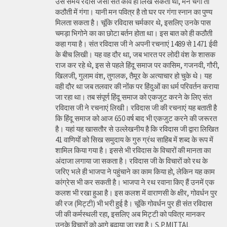
उस समय रैदास जैसा संत कवि ही लिख सकता था, मन चंगा तो
कठौती में गंगा। यानी मन पवित्र है तो घर पर गंगा स्नान का पुण्य
मिलता सकता है। चूंकि रविदास चर्मकार थे, इसलिए उनके पास
चमड़ा भिगोने का का छोटा बर्तन होता था। इस बात को ही कठौती
कहा गया है। संत रविदास जी ने अपनी रचनाएं 1489 से 1471 ईवी
के बीच लिखी। यह वह दौर था, जब भारत पर लोदी वंश के शासक
राज कर रहे थे, इस से पहले हिंदू समाज पर कासिम, गजनवी, गौरी,
खिलजी, गुलाम वंश, तुगलक, तैमूर के अत्याचार हो चुके थे। यह
वही दौर था जब तलवार की नोंक पर हिंदुओं का धर्म परिवर्तन कराया
जा रहा था। तब संपूर्ण हिंदू समाज को एकजुट करने के लिए संत
रविदास जी ने रचनाएं लिखी। रविदास जी की रचनाएं यह बताती है
कि हिंदू समाज को आज 650 वर्ष बाद भी एकजुट करने की जरूरत
है। यहां यह खासतौर से उल्लेखनीय है कि रविदास जी द्वारा लिखित
41 वाणियोंं को सिख समुदाय के गुरु ग्रंथ साहिब में शब्द के रूप में
शामिल किया गया है। इससे भी रविदास के विचारों की मानता का
अंदाजा लगाया जा सकता है। रविदास जी के विचारों को रथ के
जरिए भले ही भाजपा ने पहुंचाने का काम किया हो, लेकिन यह काम
कांग्रेस भी कर सकती है। भाजपा ने रथ रवाना किए हैं उनमें एक
कलश भी रखा हुआ है। इस कलश में वाराणसी के क्षीर, गोवर्धन पुर
की रज (मिट्टी) भी भरी हुई है। चूंकि गोवर्धन पुर ही संत रविदास
जी की कर्मस्थली रहा, इसलिए अब मिट्टी को पवित्र मानकर
उनके विचारों को आगे बढ़ाया जा रहा है। S.P.MITTAL