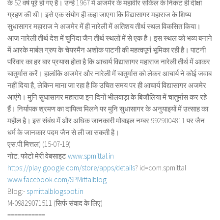
के 52 वर्ष पूरे हो गए हैं। उन्हें 1967 में अजमेर के महावीर सर्किल के निकट ही दीक्षा
ग्रहण की थी। इसे एक संयोग ही कहा जाएगा कि विद्यासागर महाराज के शिष्य
सुधासागर महाराज ने अजमेर में ही नारेली में अतिशय तीर्थ स्थल विकसित किया।
आज नारेली तीर्थ देश में चुनिंदा जैन तीर्थ स्थलों में से एक है। इस स्थल को भव्य बनाने
में आरके मार्बल ग्रुप के चेयरमैन अशोक पाटनी की महत्वपूर्ण भूमिका रही है। पाटनी
परिवार का हर बार प्रयास होता है कि आचार्य विद्यासागर महाराज नारेली तीर्थ में आकर
चातुर्मास करें। हालांकि अजमेर और नारेली में चातुर्मास को लेकर आचार्य ने कोई जवाब
नहीं दिया है, लेकिन माना जा रहा है कि उचित समय पर ही आचार्य विद्यासागर अजमेर
आएंगे। मुनि सुधासागर महाराज इन दिनों भीलवाड़ा के बिजौलिया में चातुर्मास कर रहे
हैं। निर्यापक श्रमण का दायित्व मिलने पर मुनि सुधासागर के अनुयाइयों में उत्साह का
महौल है। इस संबंध में और अधिक जानकारी मोबाइल नम्बर 9929004811 पर जैन
धर्म के जानकार पदम जैन से ली जा सकती है।
एस.पी.मित्तल) (15-07-19)
नोट: फोटो मेरी वेबसाइट
www.spmittal.in
https://play.google.com/store/
apps/details
? id=com.spmittal
www.facebook.com/SPMittalblog
Blog:-
spmittalblogspot.in
M-09829071511 (सिर्फ संवाद के लिए)
===========