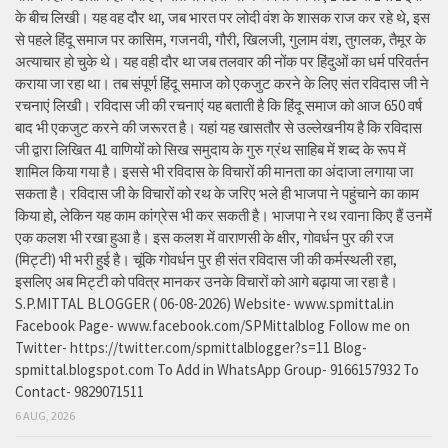
के बीच लिखी। यह वह दौर था, जब भारत पर लोदी वंश के शासक राज कर रहे थे, इस
से पहले हिंदू समाज पर कासिम, गजनवी, गौरी, खिलजी, गुलाम वंश, तुगलक, तैमूर के
अत्याचार हो चुके थे। यह वही दौर था जब तलवार की नोंक पर हिंदुओं का धर्म परिवर्तन
कराया जा रहा था। तब संपूर्ण हिंदू समाज को एकजुट करने के लिए संत रविदास जी ने
रचनाएं लिखी। रविदास जी की रचनाएं यह बताती है कि हिंदू समाज को आज 650 वर्ष
बाद भी एकजुट करने की जरूरत है। यहां यह खासतौर से उल्लेखनीय है कि रविदास
जी द्वारा लिखित 41 वाणियोंं को सिख समुदाय के गुरु ग्रंथ साहिब में शब्द के रूप में
शामिल किया गया है। इससे भी रविदास के विचारों की मानता का अंदाजा लगाया जा
सकता है। रविदास जी के विचारों को रथ के जरिए भले ही भाजपा ने पहुंचाने का काम
किया हो, लेकिन यह काम कांग्रेस भी कर सकती है। भाजपा ने रथ रवाना किए हैं उनमें
एक कलश भी रखा हुआ है। इस कलश में वाराणसी के क्षीर, गोवर्धन पुर की रज
(मिट्टी) भी भरी हुई है। चूंकि गोवर्धन पुर ही संत रविदास जी की कर्मस्थली रहा,
इसलिए अब मिट्टी को पवित्र मानकर उनके विचारों को आगे बढ़ाया जा रहा है।
S.P.MITTAL BLOGGER ( 06-08-2026) Website- www.spmittal.in
Facebook Page- www.facebook.com/SPMittalblog Follow me on
Twitter- https://twitter.com/spmittalblogger?s=11 Blog-
spmittal.blogspot.com To Add in WhatsApp Group- 9166157932 To
Contact- 9829071511
6 AUG, 2026