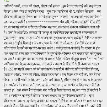
NEW
जाति भी ओछी, जनम भी ओछा, ओछा कर्म हमारा। हम रैदास राम राई को, कह रैदास
बिचारा। मन चंगा तो कठौती में गंगा। गुरु ग्रंथ साहिब में भी 41 वाणियों के शब्द। संत
रविदास जी का यह विचार आम लोगों तक पहुंचना जरूरी। भाजपा की तरह कांग्रेस भी
पहल कर सकती है। ================ संत कवि रविदास जी 650 वीं जयंती
पर भाजपा पूरे देश में श्री गुरु रविदास महाराज समरसता संकल्प अभियान चला रही
है। इसी के अंतर्गत 5 अगस्त को जयपुर में आयोजित एक समारोह में राजस्थान के
मुख्यमंत्री भजनलाल शर्मा और भाजपा के प्रदेशाध्यक्ष मदन राठौड़ ने 245 रज कलश
रथ को हरी झंडी दिखाई। ये रथ प्रदेश के सभी 25 लोकसभा क्षेत्रों में संत कवि
रविदास के विचारों का प्रचार-प्रसार करेंगे। कांग्रेस का आरोप है कि प्रदेश में होने
वाले पंचायती राज और शहरी निकायों के चुनावों के मद्देनजर रज कलश रथ को घुमाया
जा रहा है। कांग्रेस का अपना तर्क हो सकता है कि लेकिन मौजूदा समय में समाज में जो
जातिवाद हावी है,उसका मुकाबला संत कवि रविदास के विचारों से ही किया जा सकता
है। 650 वर्ष पहले समाज को जो वातावरण था उसी में चर्मकार रविदास जी ने लिखा,
जाति भी ओछी, जनम भी ओछा, ओछा करम हारा। हम रैदास राम राई को, कह रैदास
बिचारा। यानी हमारी जाति, जनम और कर्म छोटा है, लेकिन हम तो राजाराम के अनुचर
है। अर्थात् जो राम काज में रत भक्त है, उसका कर्म, जन्म और जाति कमतर कैसे हो
सकता है। उस समय रैदास जैसा संत कवि ही लिख सकता था, मन चंगा तो कठौती में
गंगा। यानी मन पवित्र है तो घर पर गंगा स्नान का पुण्य मिलता सकता है। चूंकि
रविदास चर्मकार थे, इसलिए उनके पास चमड़ा भिगोने का का छोटा बर्तन होता था। इस
बात को ही कठौती कहा गया है। संत रविदास जी ने अपनी रचनाएं 1489 से 1471 ईवी