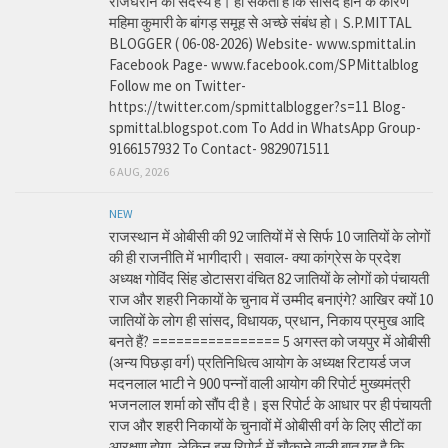
राजघराने की सदस्य हे। हो सकता है कि सांसद होने के कारण
महिमा कुमारी के बांगड़ समूह से अच्छे संबंध हो। S.P.MITTAL
BLOGGER ( 06-08-2026) Website- www.spmittal.in
Facebook Page- www.facebook.com/SPMittalblog
Follow me on Twitter-
https://twitter.com/spmittalblogger?s=11 Blog-
spmittal.blogspot.com To Add in WhatsApp Group-
9166157932 To Contact- 9829071511
6 AUG, 2026
NEW
राजस्थान में ओबीसी की 92 जातियों में से सिर्फ 10 जातियों के लोगों
की ही राजनीति में भागीदारी। सवाल- क्या कांग्रेस के प्रदेश
अध्यक्ष गोविंद सिंह डोटासरा वंचित 82 जातियों के लोगों को पंचायती
राज और शहरी निकायों के चुनाव में उम्मीद बनाएंगे? आखिर क्यों 10
जातियों के लोग ही सांसद, विधायक, प्रधान, निकाय प्रमुख आदि
बनते हैं? ================ 5 अगस्त को जयपुर में ओबीसी
(अन्य पिछड़ा वर्ग) प्रतिनिधित्व आयोग के अध्यक्ष रिटायर्ड जज
मदनलाल भाटी ने 900 पन्नों वाली आयोग की रिपोर्ट मुख्यमंत्री
भजनलाल शर्मा को सौंप दी है। इस रिपोर्ट के आधार पर ही पंचायती
राज और शहरी निकायों के चुनावों में ओबीसी वर्ग के लिए सीटों का
आरक्षण होगा, लेकिन इस रिपोर्ट में चौकाने वाली बात यह है कि